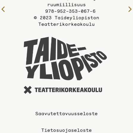
ruumiillisuus
Edelliselle
978-952-353-067-6
sivulle
© 2023 Taideyliopiston
Teatterikorkeakoulu
Taideyli
sivuille
Saavutettavuusseloste
Tietosuojaseloste