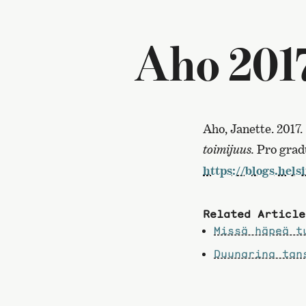
Aho 201
Aho, Janette. 2017.
toimijuus.
Pro gradu
https://blogs.hels
Related Article
Missä häpeä t
Duunarina tan