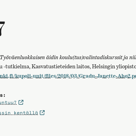
7
Työväenluokkaisen äidin koulu(tus)valintadiskurssit ja nii
 -tutkielma, Kasvatustieteiden laitos, Helsingin yliopisto
inki.fi/kupoli-unit/files/2018/03/Gradu-Janette-Aho2.p
s:
untuu?
ssin kentällä