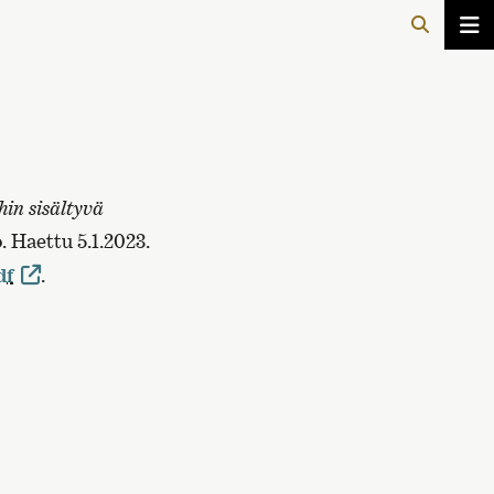
hin sisältyvä
. Haettu 5.1.2023.
df
.