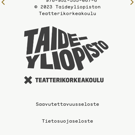
978-952-353-067-6
Edelliselle
© 2023 Taideyliopiston
sivulle
Teatterikorkeakoulu
Taideyli
sivuille
Saavutettavuusseloste
Tietosuojaseloste