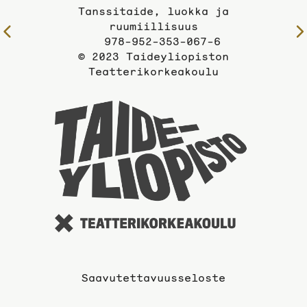
Tanssitaide, luokka ja
ruumiillisuus
Edelliselle
978-952-353-067-6
sivulle
© 2023 Taideyliopiston
Teatterikorkeakoulu
Taideyli
sivuille
Saavutettavuusseloste