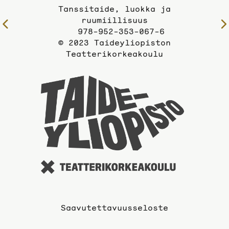
Tanssitaide, luokka ja
ruumiillisuus
Edelliselle
978-952-353-067-6
sivulle
© 2023 Taideyliopiston
Teatterikorkeakoulu
Taideyli
sivuille
Saavutettavuusseloste