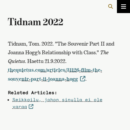
Tidnam 2022
Tidnam, Tom. 2022. ”The Souvenir Part II and
Joanna Hogg’s Relationship with Class.”
The
Quietus
. Haettu 21.9.2022.
thequietus.com/articles/31126-film-the-
souvenir-part-ii-joanna-hogg
.
Related Articles:
Seikkailu, johon sinulla ei ole
varaa