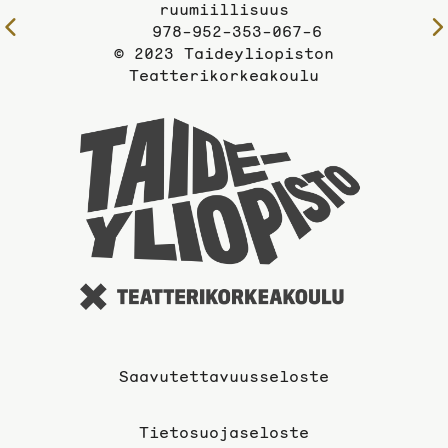
ruumiillisuus
Edelliselle
978-952-353-067-6
sivulle
© 2023 Taideyliopiston
Teatterikorkeakoulu
Taideyli
sivuille
Saavutettavuusseloste
Tietosuojaseloste