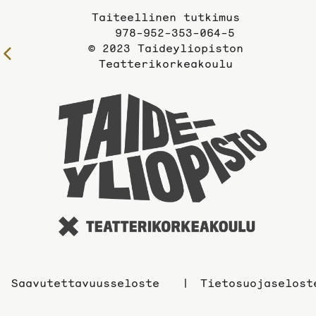
Taiteellinen tutkimus
978-952-353-064-5
© 2023 Taideyliopiston
Edelliselle
Teatterikorkeakoulu
sivulle
Taidey
sivuil
Saavutettavuusseloste
Tietosuojaselost