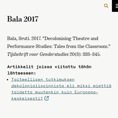
Bala 2017
Bala, Sruti. 2017. ”Decolonising Theatre and
Performance Studies: Tales from the Classroom.”
Tijdschrift voor Genderstudies
20(3): 333–345.
Artikkelit joissa viitattu tähän
lähteeseen:
Taiteellisen tutkimuksen
dekolonialisoinnista eli miksi miettiä
taidetta muutenkin kuin Eurooppa-
keskeisesti?