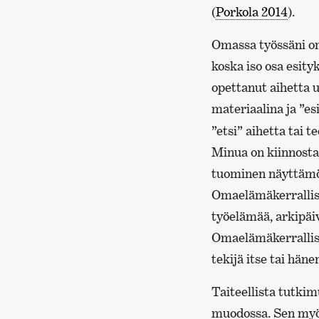
(
Porkola 2014
).
Omassa työssäni oma
koska iso osa esity
opettanut aihetta 
materiaalina ja ”es
”etsi” aihetta tai 
Minua on kiinnostan
tuominen näyttämöll
Omaelämäkerrallisu
työelämää, arkipäiv
Omaelämäkerrallisu
tekijä itse tai häne
Taiteellista tutkim
muodossa. Sen myöt