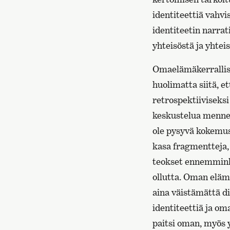
identiteettiä vahvi
identiteetin narrat
yhteisöstä ja yhteis
Omaelämäkerrallisu
huolimatta siitä, e
retrospektiiviseks
keskustelua mennee
ole pysyvä kokemus
kasa fragmentteja,
teokset ennemminki
ollutta. Oman eläm
aina väistämättä di
identiteettiä ja om
paitsi oman, myös y