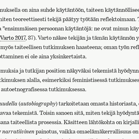
imuksella on aina suhde käytäntöön, taiteen käytännöllis
miten teoreettisesti tekijä päätyy työtään reflektoimaan. 
a ”ensimmäisen persoonan käytäntöjä: ne ovat minun käy
Varto 2017
, 37). Varto näkee tekijän ja tämän käytännön 
myös taiteellisen tutkimuksen haasteena; oman työn refle
ttaminen ei ole aina yksinkertaista.
muksia ja tutkijan position näkyväksi tekemistä hyödynn
utkimuksen alalla, esimerkiksi feministisessä tutkimukses
i autoetnografisessa tutkimuksessa.
uudella
(
autobiography
) tarkoitetaan omasta historiasta
avaa tekemistä. Toisin sanoen sitä, miten tekijä hyödyn
na taiteellista prosessia. Käsitteen lähtökohta on kirjalli
y
narratiivinen
painotus, vaikka omaelämäkerrallisuus on 