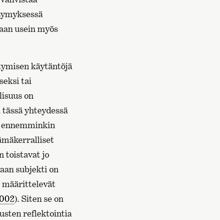
ysymyksessä
 vaan usein myös
ntymisen käytäntöjä
seksi tai
lisuus on
i tässä yhteydessä
an ennemminkin
ämäkerralliset
 toistavat jo
aan subjekti on
a määrittelevät
2002
). Siten se on
usten reflektointia