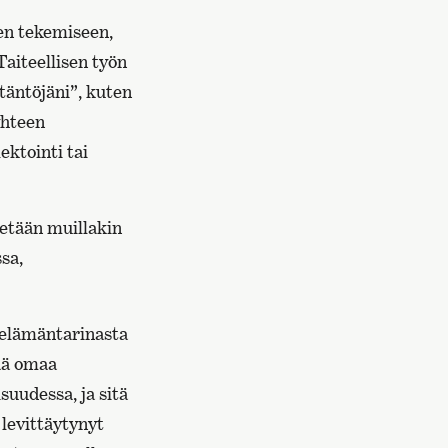
een tekemiseen,
Taiteellisen työn
täntöjäni”, kuten
yhteen
ktointi tai
etään muillakin
sa,
, elämäntarinasta
tää omaa
suudessa, ja sitä
levittäytynyt