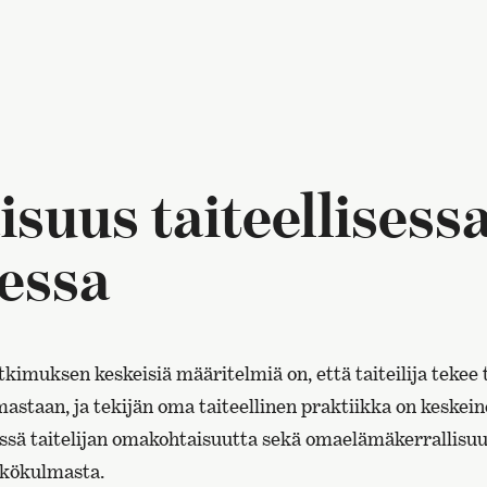
suus taiteellisess
essa
utkimuksen keskeisiä määritelmiä on, että taiteilija teke
mastaan, ja tekijän oma taiteellinen praktiikka on keskei
issä taitelijan omakohtaisuutta sekä omaelämäkerrallisu
äkökulmasta.