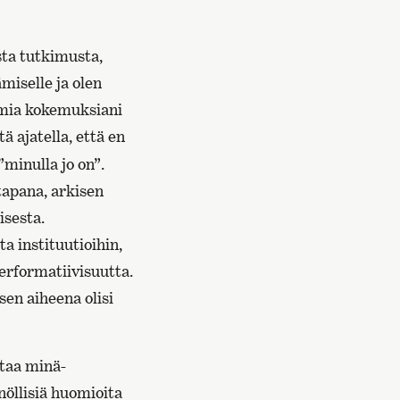
sta tutkimusta,
miselle ja olen
 omia kokemuksiani
ä ajatella, että en
”minulla jo on”.
tapana, arkisen
isesta.
 instituutioihin,
performatiivisuutta.
en aiheena olisi
ttaa minä-
öllisiä huomioita