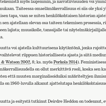
tekemistä myös laajemmin, ja narratiivisuuden voi ymm
 mukaan. Taiteessa omaelämäkerrallisuus ei siis ole yksi 
misen tapa, vaan se miten henkilökohtaisen historian ajate
n sen ajatellaan olevan osa taiteen tekemisen prosessia, r
een lajista; muusikolle, tanssijalle tai näytelmäkirjailijall
a.
tta voi ajatella kulttuurisena käytäntönä, jonka rajoittee
aihtelevat riippuen historiallisesta ajasta ja siitä mediu
 & Watson 2002
, 8; ks. myös
Porkola 2014
). Feministises
äkerrallisuudella on ollut merkittävä rooli, koska sen ka
sten että muuten marginalisoiduiksi määriteltyjen ihmi
la on 1960-luvulla alkanut ajattelutapa henkilökohtaisu
utta ja esitystä tutkinut Deirdre Heddon on todennut, et