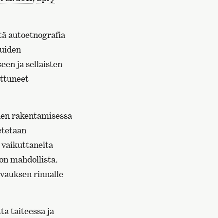
tä autoetnografia
muiden
een ja sellaisten
uttuneet
den rakentamisessa
setetaan
 vaikuttaneita
 on mahdollista.
vauksen rinnalle
ta taiteessa ja