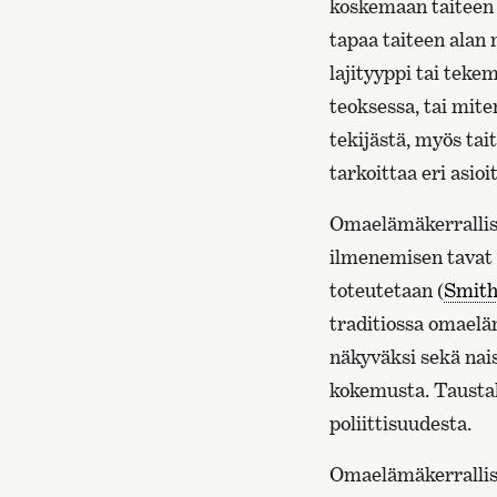
koskemaan taiteen 
tapaa taiteen alan
lajityyppi tai teke
teoksessa, tai mite
tekijästä, myös tait
tarkoittaa eri asioit
Omaelämäkerrallisuu
ilmenemisen tavat v
toteutetaan (
Smith
traditiossa omaeläm
näkyväksi sekä nai
kokemusta. Taustal
poliittisuudesta.
Omaelämäkerrallisu