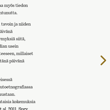
aa myös tiedon
antunutta.
tavoin ja niiden
päivänä
ymyksiä siitä,
dian usein
teeseen, millaiset
S
 tänä päivänä
s
eisessä
 autoetnografiassa
mustaan.
htaisia kokemuksia
t al. 2011
,
Spry