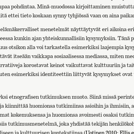
mpaa pohdintaa. Minä-muodossa kirjoittaminen muistutt
itä ettei tieto koskaan synny tyhjiössä vaan on aina paik
elämäkerralliset menetelmät näyttäytyvät eri aikoina eri 
teessa kunkin ajan yhteiskunnallisiin kysymyksiin. Tänä 
s otsikon alla voi tarkastella esimerkiksi laajempia kys
ttävät itseään vaikkapa sosiaalisessa mediassa, miten me
rratiiveja korostavat keinot vaikuttavat kulttuuriin ja tai
uten esimerkiksi identiteettiin liittyvät kysymykset ovat
ksi etnografisen tutkimuksen muoto. Siinä missä perint
ja kiinnittää huomionsa tutkimiinsa asioihin ja ihmisiin,
ä omat kokemuksensa ja huomionsa avoimesti osaksi tutki
siis tutkimusmenetelmä, joka yhdistää tekijän henkilöko
liseen ja kulttuurisen kontekstiinsa (
Uotinen 2010
;
Ellis e