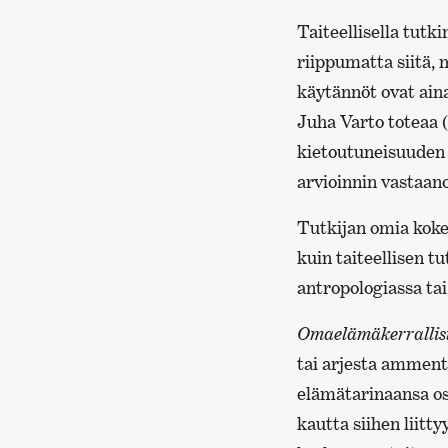
Taiteellisella tutk
riippumatta siitä, 
käytännöt ovat ain
Juha Varto toteaa (
kietoutuneisuuden 
arvioinnin vastaano
Tutkijan omia koke
kuin taiteellisen t
antropologiassa ta
Omaelämäkerrallis
tai arjesta amment
elämätarinaansa osa
kautta siihen liitty