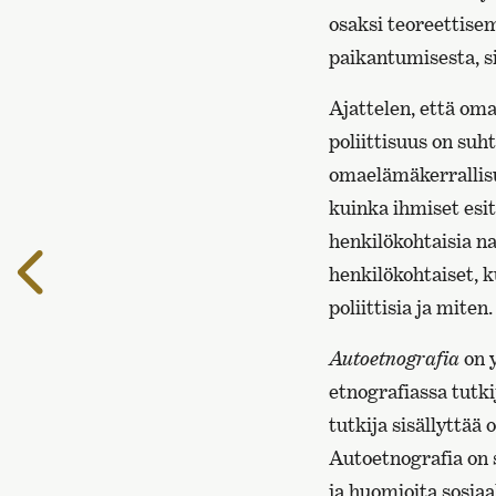
osaksi teoreettise
paikantumisesta, si
Ajattelen, että oma
poliittisuus on suh
omaelämäkerrallisuu
kuinka ihmiset esi
henkilökohtaisia na
Edelliselle
henkilökohtaiset, k
sivulle
poliittisia ja miten.
Autoetnografia
on y
etnografiassa tutki
tutkija sisällyttä
Autoetnografia on 
ja huomioita sosiaa