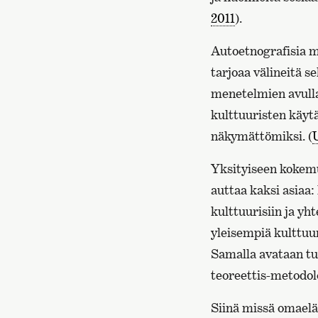
2011
).
Autoetnografisia m
tarjoaa välineitä s
menetelmien avulla
kulttuuristen käyt
näkymättömiksi. (
Yksityiseen kokem
auttaa kaksi asiaa:
kulttuurisiin ja y
yleisempiä kulttuur
Samalla avataan tu
teoreettis-metodol
Siinä missä omaeläm