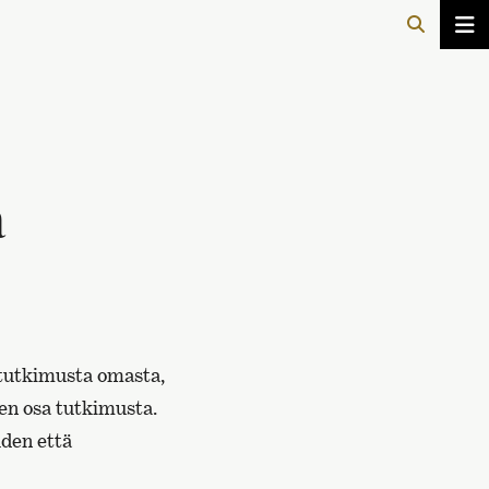
a
e tutkimusta omasta,
nen osa tutkimusta.
uden että