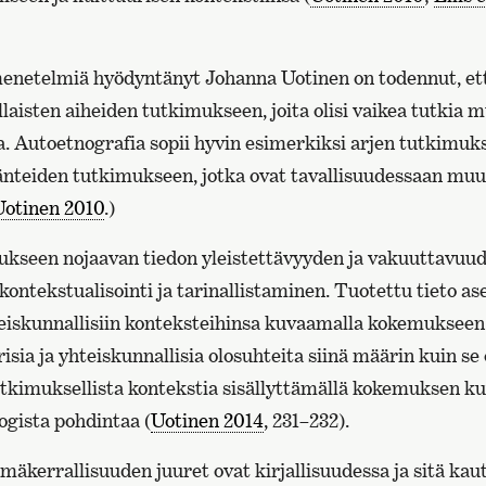
enetelmiä hyödyntänyt Johanna Uotinen on todennut, et
ellaisten aiheiden tutkimukseen, joita olisi vaikea tutkia 
. Autoetnografia sopii hyvin esimerkiksi arjen tutkimuks
änteiden tutkimukseen, jotka ovat tavallisuudessaan mu
Uotinen 2010
.)
ukseen nojaavan tiedon yleistettävyyden ja vakuuttavuu
 kontekstualisointi ja tarinallistaminen. Tuotettu tieto a
hteiskunnallisiin konteksteihinsa kuvaamalla kokemukseen
isia ja yhteiskunnallisia olosuhteita siinä määrin kuin se
tkimuksellista kontekstia sisällyttämällä kokemuksen ku
ogista pohdintaa (
Uotinen 2014
, 231–232).
äkerrallisuuden juuret ovat kirjallisuudessa ja sitä kaut