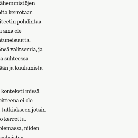
 vähemmistöjen
oita kerrotaan
iteetin pohdintaa
i aina ole
ntuneisuutta.
änsä valitsemia, ja
ta suhteessa
iään ja kuulumista
a konteksti missä
itteena ei ole
 tutkiakseen jotain
jo kerrottu.
 olemassa, niiden
 vahvistaa