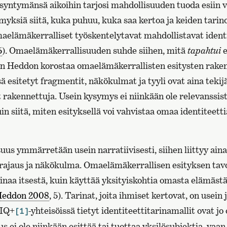
syntymänsä aikoihin tarjosi mahdollisuuden tuoda esiin
myksiä siitä, kuka puhuu, kuka saa kertoa ja keiden tarin
maelämäkerralliset työskentelytavat mahdollistavat ident
5
). Omaelämäkerrallisuuden suhde siihen, mitä
tapahtui
e
aan Heddon korostaa omaelämäkerrallisten esitysten rake
sä esitetyt fragmentit, näkökulmat ja tyyli ovat aina tekij
t rakennettuja. Usein kysymys ei niinkään ole relevanssis
n siitä, miten esityksellä voi vahvistaa omaa identiteett
us ymmärretään usein narratiivisesti, siihen liittyy ain
 rajaus ja näkökulma. Omaelämäkerrallisen esityksen tavo
inaa itsestä, kuin käyttää yksityiskohtia omasta elämästä
eddon 2008
, 5). Tarinat, joita ihmiset kertovat, on usein 
TIQ+
-yhteisöissä tietyt identiteettitarinamallit ovat jo
[1]
s ei ole niinkään esittää tai tuottaa yksilösubjektia, vaan