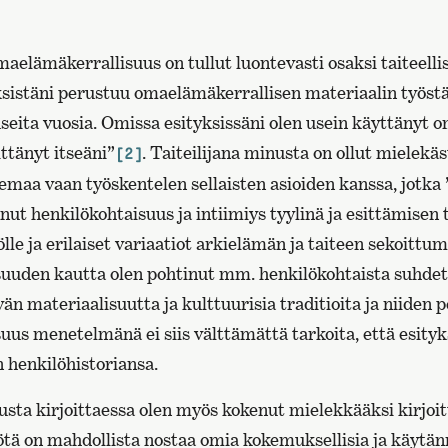
elämäkerrallisuus on tullut luontevasti osaksi taiteelli
ksistäni perustuu omaelämäkerrallisen materiaalin työstä
useita vuosia. Omissa esityksissäni olen usein käyttänyt
ittänyt itseäni”
. Taiteilijana minusta on ollut mielekäst
[2]
teemaa vaan työskentelen sellaisten asioiden kanssa, jotka 
ut henkilökohtaisuus ja intiimiys tyylinä ja esittämisen 
e ja erilaiset variaatiot arkielämän ja taiteen sekoittum
uden kautta olen pohtinut mm. henkilökohtaista suhdetta
än materiaalisuutta ja kulttuurisia traditioita ja niiden 
us menetelmänä ei siis välttämättä tarkoita, että esityks
n henkilöhistoriansa.
usta kirjoittaessa olen myös kokenut mielekkääksi kirjoi
ä on mahdollista nostaa omia kokemuksellisia ja käytänn