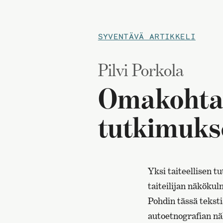
SYVENTÄVÄ ARTIKKELI
Pilvi Porkola
Omakohtai
tutkimuks
Yksi taiteellisen t
taiteilijan näkökul
Pohdin tässä tekst
autoetnografian n