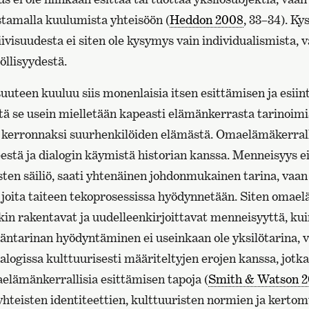
stamalla kuulumista yhteisöön (
Heddon 2008
, 33–34). K
iivisuudesta ei siten ole kysymys vain individualismista,
öllisyydestä.
uteen kuuluu siis monenlaisia itsen esittämisen ja esii
ttä se usein mielletään kapeasti elämänkerrasta tarinoimi
i kerronnaksi suurhenkilöiden elämästä. Omaelämäkerral
stä ja dialogin käymistä historian kanssa. Menneisyys e
ten säiliö, saati yhtenäinen johdonmukainen tarina, va
 joita taiteen tekoprosessissa hyödynnetään. Siten omael
n rakentavat ja uudelleenkirjoittavat menneisyyttä, kuin
äntarinan hyödyntäminen ei useinkaan ole yksilötarina, v
alogissa kulttuurisesti määriteltyjen erojen kanssa, jotk
aelämänkerrallisia esittämisen tapoja (
Smith & Watson 
hteisten identiteettien, kulttuuristen normien ja kertom