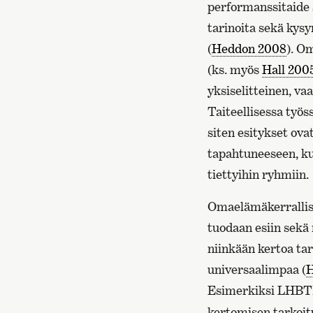
performanssitaide 
tarinoita sekä kysy
(
Heddon 2008
). O
(ks. myös
Hall 200
yksiselitteinen, v
Taiteellisessa työs
siten esitykset ova
tapahtuneeseen, kui
tiettyihin ryhmiin.
Omaelämäkerrallisu
tuodaan esiin sekä
niinkään kertoa tar
universaalimpaa (
H
Esimerkiksi LHB
kertomisen tarkoitu