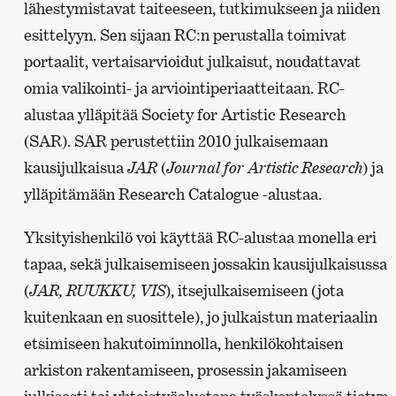
lähestymistavat taiteeseen, tutkimukseen ja niiden
esittelyyn. Sen sijaan RC:n perustalla toimivat
portaalit, vertaisarvioidut julkaisut, noudattavat
omia valikointi- ja arviointiperiaatteitaan. RC-
alustaa ylläpitää Society for Artistic Research
(SAR). SAR perustettiin 2010 julkaisemaan
kausijulkaisua
JAR
(
Journal for Artistic Research
) ja
ylläpitämään Research Catalogue -alustaa.
Yksityishenkilö voi käyttää RC-alustaa monella eri
tapaa, sekä julkaisemiseen jossakin kausijulkaisussa
(
JAR, RUUKKU, VIS
), itsejulkaisemiseen (jota
kuitenkaan en suosittele), jo julkaistun materiaalin
etsimiseen hakutoiminnolla, henkilökohtaisen
arkiston rakentamiseen, prosessin jakamiseen