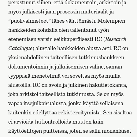
perustunut siihen, että dokumentoin, arkistoin ja
myös julkisesti jaan prosessin materiaalit ja
”puolivalmisteet” lähes välittömästi. Molempien
hankkeiden kohdalla olen tallentanut työn
etenemisen varsin seikkaperäisesti RC (
Research
Catalogue
) alustalle hankkeiden alusta asti. RC on
yksi mahdollinen taiteellisen tutkimushankkeen
dokumentoinnin ja julkaisemisen väline, saman
tyyppisiä menetelmiä voi soveltaa myös muilla
alustoilla. RC on avoin ja julkinen hakutietokanta,
joka arkistoi taiteellista tutkimusta. Se on myös
vapaa itsejulkaisualusta, jonka käyttö sellaisena
kuitenkin edellyttää rekisteröitymistä. Sen sisältöä
ei arvioida tai kontrolloida muuten kuin
käyttöehtojen puitteissa, joten se sallii monenlaiset