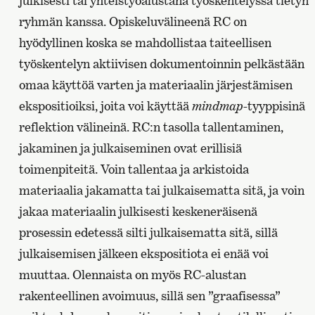
julkisesti tai yhteistyöalustana työskentelyssä tietyn
ryhmän kanssa. Opiskeluvälineenä RC on
hyödyllinen koska se mahdollistaa taiteellisen
työskentelyn aktiivisen dokumentoinnin pelkästään
omaa käyttöä varten ja materiaalin järjestämisen
ekspositioiksi, joita voi käyttää
mindmap
-tyyppisinä
reflektion välineinä. RC:n tasolla tallentaminen,
jakaminen ja julkaiseminen ovat erillisiä
toimenpiteitä. Voin tallentaa ja arkistoida
materiaalia jakamatta tai julkaisematta sitä, ja voin
jakaa materiaalin julkisesti keskeneräisenä
prosessin edetessä silti julkaisematta sitä, sillä
julkaisemisen jälkeen ekspositiota ei enää voi
muuttaa. Olennaista on myös RC-alustan
rakenteellinen avoimuus, sillä sen ”graafisessa”