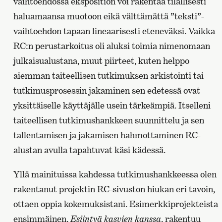
vaihtoehdossa eksposition voi rakentaa tilallisesti
haluamaansa muotoon eikä välttämättä ”teksti”-
vaihtoehdon tapaan lineaarisesti eteneväksi. Vaikka
RC:n perustarkoitus oli aluksi toimia nimenomaan
julkaisualustana, muut piirteet, kuten helppo
aiemman taiteellisen tutkimuksen arkistointi tai
tutkimusprosessin jakaminen sen edetessä ovat
yksittäiselle käyttäjälle usein tärkeämpiä. Itselleni
taiteellisen tutkimushankkeen suunnittelu ja sen
tallentamisen ja jakamisen hahmottaminen RC-
alustan avulla tapahtuvat käsi kädessä.
Yllä mainituissa kahdessa tutkimushankkeessa olen
rakentanut projektin RC-sivuston hiukan eri tavoin,
ottaen oppia kokemuksistani. Esimerkkiprojekteista
ensimmäinen,
Esiintyä kasvien kanssa
, rakentuu