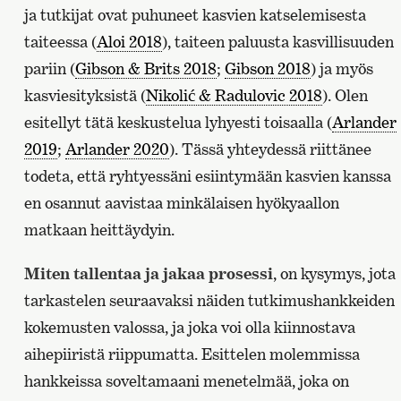
ja tutkijat ovat puhuneet kasvien katselemisesta
taiteessa (
Aloi 2018
), taiteen paluusta kasvillisuuden
pariin (
Gibson & Brits 2018
;
Gibson 2018
) ja myös
kasviesityksistä (
Nikolić & Radulovic 2018
). Olen
esitellyt tätä keskustelua lyhyesti toisaalla (
Arlander
2019
;
Arlander 2020
). Tässä yhteydessä riittänee
todeta, että ryhtyessäni esiintymään kasvien kanssa
en osannut aavistaa minkälaisen hyökyaallon
matkaan heittäydyin.
Miten tallentaa ja jakaa prosessi
, on kysymys, jota
tarkastelen seuraavaksi näiden tutkimushankkeiden
kokemusten valossa, ja joka voi olla kiinnostava
aihepiiristä riippumatta. Esittelen molemmissa
hankkeissa soveltamaani menetelmää, joka on