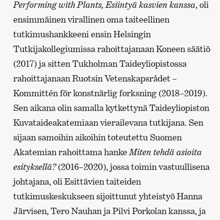
Performing with Plants, Esiintyä kasvien kanssa
, oli
ensimmäinen virallinen oma taiteellinen
tutkimushankkeeni ensin Helsingin
Tutkijakollegiumissa rahoittajanaan Koneen säätiö
(2017) ja sitten Tukholman Taideyliopistossa
rahoittajanaan Ruotsin Vetenskapsrådet –
Kommittén för konstnärlig forksning (2018–2019).
Sen aikana olin samalla kytkettynä Taideyliopiston
Kuvataideakatemiaan vierailevana tutkijana. Sen
sijaan samoihin aikoihin toteutettu Suomen
Akatemian rahoittama hanke
Miten tehdä asioita
esityksellä?
(2016–2020), jossa toimin vastuullisena
johtajana, oli Esittävien taiteiden
tutkimuskeskukseen sijoittunut yhteistyö Hanna
Järvisen, Tero Nauhan ja Pilvi Porkolan kanssa, ja