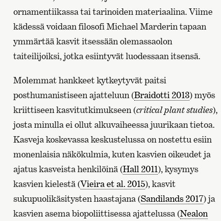
ornamentiikassa tai tarinoiden materiaalina. Viime
kädessä voidaan filosofi Michael Marderin tapaan
ymmärtää kasvit itsessään olemassaolon
taiteilijoiksi, jotka esiintyvät luodessaan itsensä.
Molemmat hankkeet kytkeytyvät paitsi
posthumanistiseen ajatteluun (
Braidotti 2013
) myös
kriittiseen kasvitutkimukseen (
critical plant studies
),
josta minulla ei ollut alkuvaiheessa juurikaan tietoa.
Kasveja koskevassa keskustelussa on nostettu esiin
monenlaisia näkökulmia, kuten kasvien oikeudet ja
ajatus kasveista henkilöinä (
Hall 2011
), kysymys
kasvien kielestä (
Vieira et al. 2015
), kasvit
sukupuolikäsitysten haastajana (
Sandilands 2017
) ja
kasvien asema biopoliittisessa ajattelussa (
Nealon