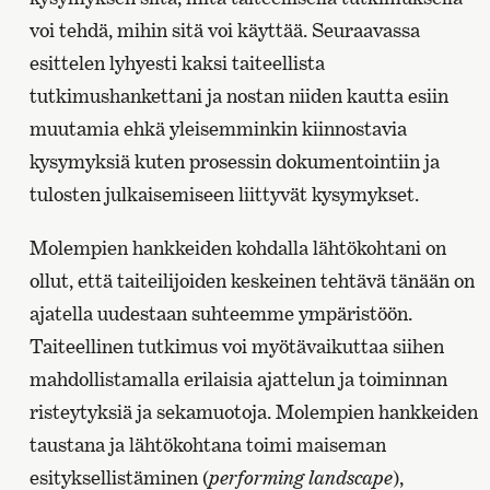
voi tehdä, mihin sitä voi käyttää. Seuraavassa
esittelen lyhyesti kaksi taiteellista
tutkimushankettani ja nostan niiden kautta esiin
muutamia ehkä yleisemminkin kiinnostavia
kysymyksiä kuten prosessin dokumentointiin ja
tulosten julkaisemiseen liittyvät kysymykset.
Molempien hankkeiden kohdalla lähtökohtani on
ollut, että taiteilijoiden keskeinen tehtävä tänään on
ajatella uudestaan suhteemme ympäristöön.
Taiteellinen tutkimus voi myötävaikuttaa siihen
mahdollistamalla erilaisia ajattelun ja toiminnan
risteytyksiä ja sekamuotoja. Molempien hankkeiden
taustana ja lähtökohtana toimi maiseman
esityksellistäminen (
performing landscape
),