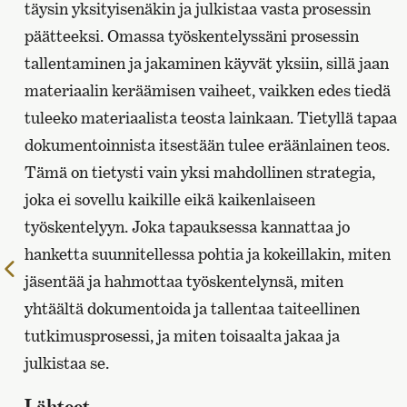
täysin yksityisenäkin ja julkistaa vasta prosessin
päätteeksi. Omassa työskentelyssäni prosessin
tallentaminen ja jakaminen käyvät yksiin, sillä jaan
materiaalin keräämisen vaiheet, vaikken edes tiedä
tuleeko materiaalista teosta lainkaan. Tietyllä tapaa
dokumentoinnista itsestään tulee eräänlainen teos.
Tämä on tietysti vain yksi mahdollinen strategia,
joka ei sovellu kaikille eikä kaikenlaiseen
työskentelyyn. Joka tapauksessa kannattaa jo
hanketta suunnitellessa pohtia ja kokeillakin, miten
Edelliselle
jäsentää ja hahmottaa työskentelynsä, miten
sivulle
yhtäältä dokumentoida ja tallentaa taiteellinen
tutkimusprosessi, ja miten toisaalta jakaa ja
julkistaa se.
Lähteet