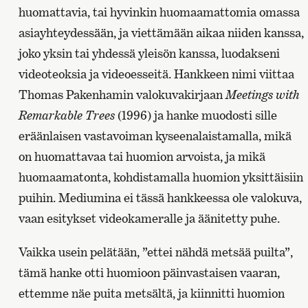
huomattavia, tai hyvinkin huomaamattomia omassa
asiayhteydessään, ja viettämään aikaa niiden kanssa,
joko yksin tai yhdessä yleisön kanssa, luodakseni
videoteoksia ja videoesseitä. Hankkeen nimi viittaa
Thomas Pakenhamin valokuvakirjaan
Meetings with
Remarkable Trees
(1996) ja hanke muodosti sille
eräänlaisen vastavoiman kyseenalaistamalla, mikä
on huomattavaa tai huomion arvoista, ja mikä
huomaamatonta, kohdistamalla huomion yksittäisiin
puihin. Mediumina ei tässä hankkeessa ole valokuva,
vaan esitykset videokameralle ja äänitetty puhe.
Vaikka usein pelätään, ”ettei nähdä metsää puilta”,
tämä hanke otti huomioon päinvastaisen vaaran,
ettemme näe puita metsältä, ja kiinnitti huomion