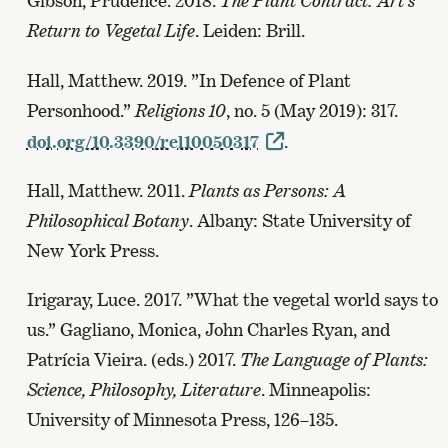
Gibson, Prudence. 2018.
The Plant Contract: Art’s
Return to Vegetal Life
. Leiden: Brill.
Hall, Matthew. 2019. ”In Defence of Plant
Personhood.”
Religions 10
, no. 5 (May 2019): 317.
doi.org/10.3390/rel10050317
.
Hall, Matthew. 2011.
Plants as Persons: A
Philosophical Botany
. Albany: State University of
New York Press.
Irigaray, Luce. 2017. ”What the vegetal world says to
us.” Gagliano, Monica, John Charles Ryan, and
Patrícia Vieira. (eds.) 2017.
The Language of Plants:
Science, Philosophy, Literature
. Minneapolis:
University of Minnesota Press, 126–135.