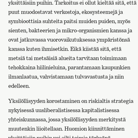
yksittäisiin puihin. Tarkoitus ei ollut kieltää sitä, että
puut muodostavat verkostoja, ekosysteemejä ja
symbioottisia suhteita paitsi muiden puiden, myös
sienten, bakteerien ja mikro-organismien kanssa ja
ovat jatkuvassa vuorovaikutuksessa ympäristönsä
kanssa kuten ihmisetkin. Eikä kiistää sitä, että
metsiä tai metsäisiä alueita tarvitaan toimimaan
tehokkaina hiilinieluina, parantamaan kaupunkien
ilmanlaatua, vahvistamaan tulvavastusta ja niin
edelleen.
Yksilöllisyyden korostaminen on riskialtis strategia
nykyisessä uusliberalistisessa kapitalistisessa
yhteiskunnassa, jossa yksilöllisyyden merkitystä
muutenkin liioitellaan. Huomion kiinnittäminen
yksittäisiin puihin voi silti toimia tärkeänä