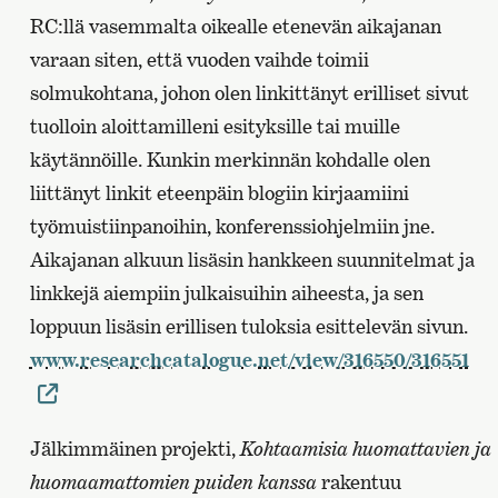
RC:llä vasemmalta oikealle etenevän aikajanan
varaan siten, että vuoden vaihde toimii
solmukohtana, johon olen linkittänyt erilliset sivut
tuolloin aloittamilleni esityksille tai muille
käytännöille. Kunkin merkinnän kohdalle olen
liittänyt linkit eteenpäin blogiin kirjaamiini
työmuistiinpanoihin, konferenssiohjelmiin jne.
Aikajanan alkuun lisäsin hankkeen suunnitelmat ja
linkkejä aiempiin julkaisuihin aiheesta, ja sen
loppuun lisäsin erillisen tuloksia esittelevän sivun.
www.researchcatalogue.net/view/316550/316551
Jälkimmäinen projekti,
Kohtaamisia huomattavien ja
huomaamattomien puiden kanssa
rakentuu