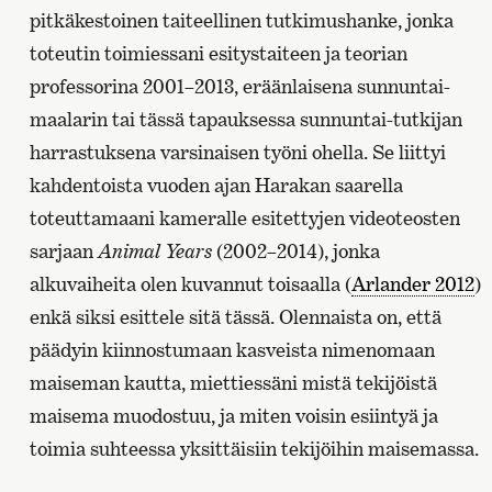
pitkäkestoinen taiteellinen tutkimushanke, jonka
toteutin toimiessani esitystaiteen ja teorian
professorina 2001–2013, eräänlaisena sunnuntai-
maalarin tai tässä tapauksessa sunnuntai-tutkijan
harrastuksena varsinaisen työni ohella. Se liittyi
kahdentoista vuoden ajan Harakan saarella
toteuttamaani kameralle esitettyjen videoteosten
sarjaan
Animal Years
(2002–2014), jonka
alkuvaiheita olen kuvannut toisaalla (
Arlander 2012
)
enkä siksi esittele sitä tässä. Olennaista on, että
päädyin kiinnostumaan kasveista nimenomaan
maiseman kautta, miettiessäni mistä tekijöistä
maisema muodostuu, ja miten voisin esiintyä ja
toimia suhteessa yksittäisiin tekijöihin maisemassa.