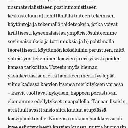
uusmaterialistiseen posthumanistiseen
keskusteluun a) kehittämällä taiteen tekemisen
käytäntöjä ja tekemällä taideteoksia, jotka voivat
kriittisesti kyseenalaistaa ympäristösuhteemme
sovinnaisuuksia ja tottumuksia ja b) pohtimalla
teorettisesti, käytännön kokeiluihin perustuen, mitä
yhteistyön tekeminen kasvien ja erityisesti puiden
kanssa tarkoittaa. Totesin myös hieman
yksinkertaistaen, että hankkeen merkitys lepää
viime kädessä kasvien itsensä merkityksen varassa
– kasvit tuottavat nykyisen, happeen perustuvan
elämämme edellytykset maapallolla. Tänään lisäisin,
että luultavasti ansio siitä kuuluu etupäässä
kasviplanktonille. Nimensä mukaan hankkeessa oli
kyse esiintymisestä kasvien kanssa, mutta huomasin