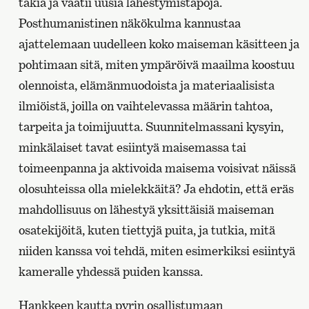
takia ja vaatii uusia lähestymistapoja.
Posthumanistinen näkökulma kannustaa
ajattelemaan uudelleen koko maiseman käsitteen ja
pohtimaan sitä, miten ympäröivä maailma koostuu
olennoista, elämänmuodoista ja materiaalisista
ilmiöistä, joilla on vaihtelevassa määrin tahtoa,
tarpeita ja toimijuutta. Suunnitelmassani kysyin,
minkälaiset tavat esiintyä maisemassa tai
toimeenpanna ja aktivoida maisema voisivat näissä
olosuhteissa olla mielekkäitä? Ja ehdotin, että eräs
mahdollisuus on lähestyä yksittäisiä maiseman
osatekijöitä, kuten tiettyjä puita, ja tutkia, mitä
niiden kanssa voi tehdä, miten esimerkiksi esiintyä
kameralle yhdessä puiden kanssa.
Hankkeen kautta pyrin osallistumaan