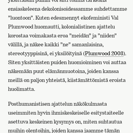
ensiaskeleena dekolonisoidessamme suhdettamme
”luontoon”. Kuten edesmennyt ekofeministi Val
Plumwood huomautti, kolonialistinen ajattelu
korostaa voimakasta eroa ”meidän” ja ”niiden”
välillä, ja näkee kaikki ”ne” samanlaisina,
stereotyyppisinä, ei yksilöityinä (
Plumwood 2003
).
Siten yksittäisten puiden huomioiminen voi auttaa
näkemään puut elämänmuotoina, joiden kanssa
meillä on paljon yhteistä, kiistämättömistä eroista
huolimatta.
Posthumanistisen ajattelun näkökulmasta
useimmiten hyvin ihmiskeskeiselle esitystaiteelle
asettuva keskeinen kysymys on, miten suhtautua
muihin olentoihin, joiden kanssa jaamme tämän