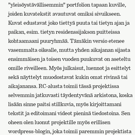
”yleisöystävällisemmin” portfolion tapaan kuville,
joiden kuvatekstit avautuvat omiksi sivuikseen.
Kuvat edustavat joko tiettyä puuta tai tietyn ajan ja
paikan, esim. tietyn residenssijakson puitteissa
kohtaamaani puuryhmää. Tämäkin versio etenee
vasemmalta oikealle, mutta yhden aikajanan sijasta
ensimmäisen ja toisen vuoden puukuvat on aseteltu
omille riveilleen. Myös julkaisut, luennot ja esittelyt
sekä näyttelyt muodostavat kukin omat rivinsä tai
aikajanansa. RC-alusta toimii tässä projektissa
selvemmin jatkuvasti täydentyvänä arkistona, koska
lisään sinne paitsi stillkuvia, myös kirjoittamani
tekstit ja editoimani videot pieninä tiedostoina. Sen
oheen olen luonut projektille myös erillisen
wordpress-blogin, joka toimii paremmin projektista