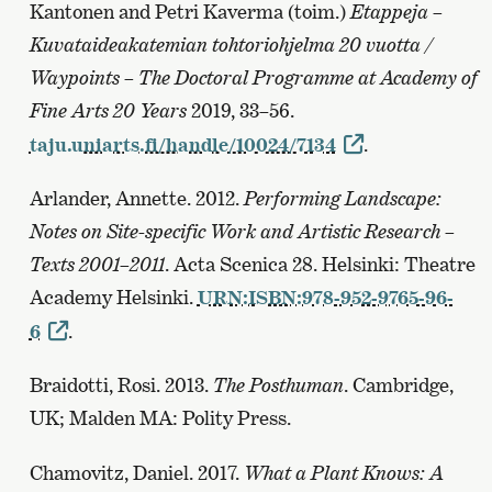
Kantonen and Petri Kaverma (toim.)
Etappeja –
Kuvataideakatemian tohtoriohjelma 20 vuotta /
Waypoints – The Doctoral Programme at Academy of
Fine Arts 20 Years
2019, 33–56.
taju.uniarts.fi/handle/10024/7134
.
Arlander, Annette. 2012.
Performing Landscape:
Notes on Site-specific Work and Artistic Research –
Texts 2001–2011
. Acta Scenica 28. Helsinki: Theatre
Academy Helsinki.
URN:ISBN:978-952-9765-96-
6
.
Braidotti, Rosi. 2013.
The Posthuman
. Cambridge,
UK; Malden MA: Polity Press.
Chamovitz, Daniel. 2017.
What a Plant Knows: A