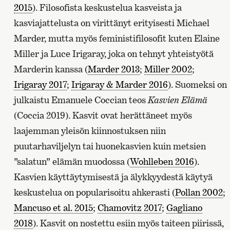
2015
). Filosofista keskustelua kasveista ja
kasviajattelusta on virittänyt erityisesti Michael
Marder, mutta myös feministifilosofit kuten Elaine
Miller ja Luce Irigaray, joka on tehnyt yhteistyötä
Marderin kanssa (
Marder 2013
;
Miller 2002
;
Irigaray 2017
;
Irigaray & Marder 2016
). Suomeksi on
julkaistu Emanuele Coccian teos
Kasvien Elämä
(Coccia 2019). Kasvit ovat herättäneet myös
laajemman yleisön kiinnostuksen niin
puutarhaviljelyn tai huonekasvien kuin metsien
”salatun” elämän muodossa (
Wohlleben 2016
).
Kasvien käyttäytymisestä ja älykkyydestä käytyä
keskustelua on popularisoitu ahkerasti (
Pollan 2002
;
Mancuso et al. 2015
;
Chamovitz 2017
;
Gagliano
2018
). Kasvit on nostettu esiin myös taiteen piirissä,