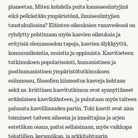
planeetan. Miten kohdella puita kanssaesiintyjinä
eikä pelkästään ympäristönä, ihmisesiintyjien
taustakulissina? Eläinten oikeuksien vanavedessä on
ryhdytty pohtimaan myös kasvien oikeuksia ja
erityisiä olemassaolon tapoja, kasvien älykkyyttä,
kommunikointia, muistia ja oppimista. Kasvitieteen
tutkimuksen popularisointi, humanistisen ja
posthumanistisen ympäristötutkimuksen
esiinnousu, filosofien kiinnostus kasveja kohtaan
sekä ns. kriittinen kasvitutkimus ovat synnyttäneet
eräänlaisen kasvikäänteen, ja puhutaan myös taiteen
paluusta kasvillisuuden pariin. Toki kasvit ovat aina
toimineet taiteen aiheena ja innoittajina ja arjen
estetiikan osana, paitsi sellaisinaan, myös vaikkapa
tekstiilien, keramiikan, ja arkkitehtuurin