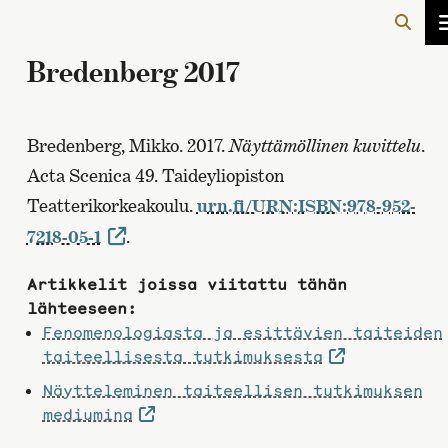
Bredenberg 2017
Bredenberg, Mikko. 2017.
Näyttämöllinen kuvittelu
.
Acta Scenica 49. Taideyliopiston
Teatterikorkeakoulu.
urn.fi/URN:ISBN:978-952-
7218-05-1
.
Artikkelit joissa viitattu tähän
lähteeseen:
Fenomenologiasta ja esittävien taiteiden
taiteellisesta tutkimuksesta
Näytteleminen taiteellisen tutkimuksen
mediumina