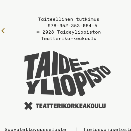
Taiteellinen tutkimus
978-952-353-064-5
Edelliselle
© 2023 Taideyliopiston
sivulle
Teatterikorkeakoulu
Taidey
sivuil
Saavutettavuusseloste
Tietosuojaselost