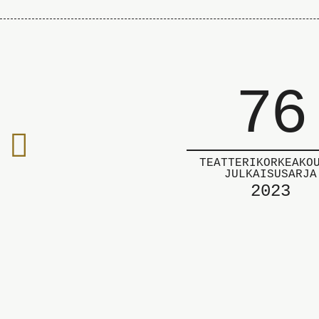
76
Edelliselle
sivulle
TEATTERIKORKEAKO
JULKAISUSARJA
2023