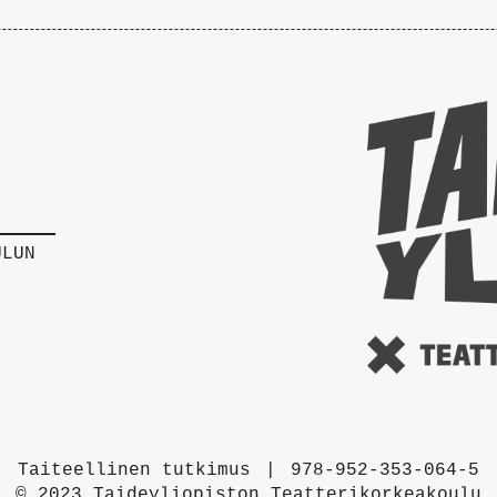
ULUN
Taiteellinen tutkimus
978-952-353-064-5
© 2023 Taideyliopiston Teatterikorkeakoulu