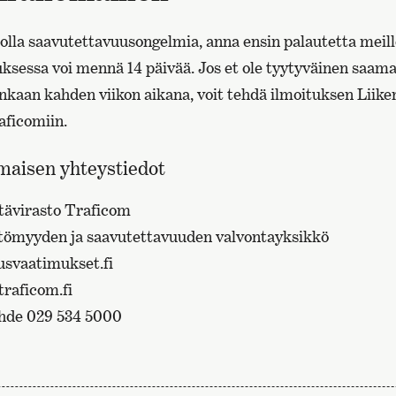
olla saavutettavuusongelmia, anna ensin palautetta meille
auksessa voi mennä 14 päivää. Jos et ole tyytyväinen saam
inkaan kahden viikon aikana, voit tehdä ilmoituksen Liike
aficomiin.
maisen yhteystiedot
ntävirasto Traficom
ttömyyden ja saavutettavuuden valvontayksikkö
svaatimukset.fi
traficom.fi
hde 029 534 5000