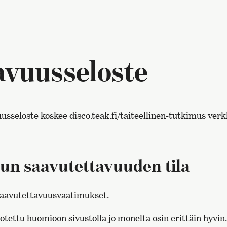
avuusseloste
sseloste koskee disco.teak.fi/taiteellinen-tutkimus verk
lun saavutettavuuden tila
 saavutettavuusvaatimukset.
otettu huomioon sivustolla jo monelta osin erittäin hyvi