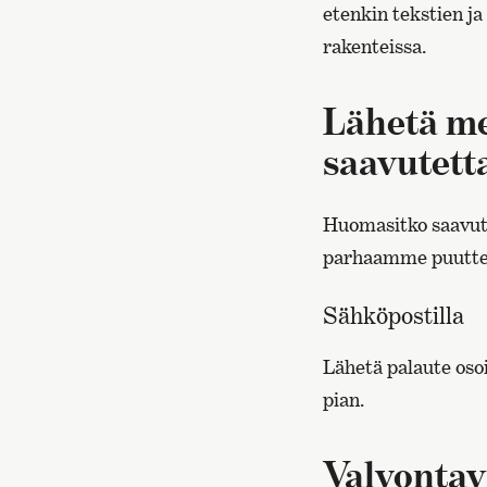
etenkin tekstien j
rakenteissa.
Lähetä me
saavutett
Huomasitko saavut
parhaamme puuttee
Sähköpostilla
Lähetä palaute oso
pian.
Valvonta