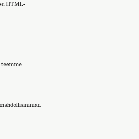
töjen HTML-
ja teemme
le mahdollisimman