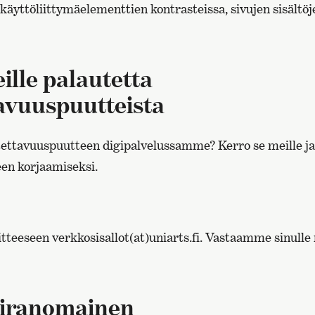
a käyttöliittymäelementtien kontrasteissa, sivujen sisäl
ille palautetta
avuuspuutteista
ettavuuspuutteen digipalvelussamme? Kerro se meille 
n korjaamiseksi.
itteeseen verkkosisallot(at)uniarts.fi. Vastaamme sinul
viranomainen