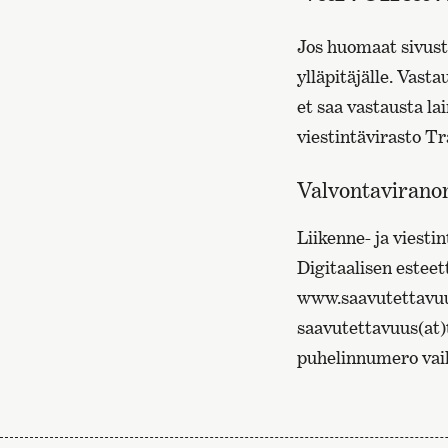
Jos huomaat sivust
ylläpitäjälle. Vast
et saa vastausta la
viestintävirasto Tr
Valvontavirano
Liikenne- ja viesti
Digitaalisen estee
www.saavutettavuu
saavutettavuus(at)
puhelinnumero vai