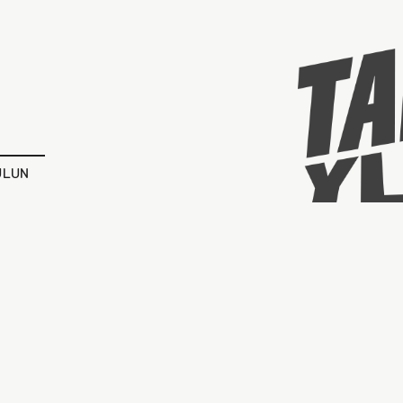
ULUN
Taiteellinen tutkimus
978-952-353-064-5
© 2023 Taideyliopiston Teatterikorkeakoulu
Saavutettavuusseloste
Tietosuojaseloste