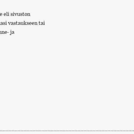
 eli sivuston
aasi vastaukseen tai
nne- ja