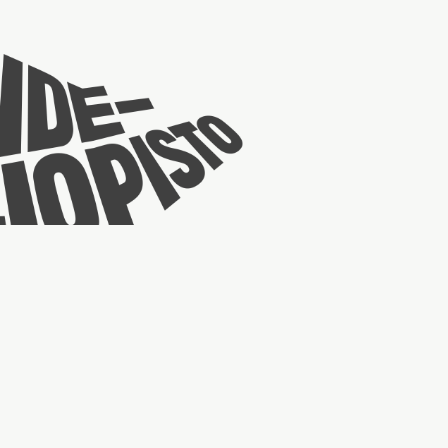
Taideyliopiston
sivuille