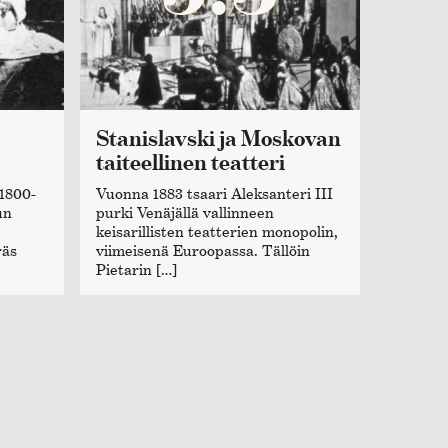
Stanislavski ja Moskovan
taiteellinen teatteri
 1800-
Vuonna 1883 tsaari Aleksanteri III
un
purki Venäjällä vallinneen
keisarillisten teatterien monopolin,
räs
viimeisenä Euroopassa. Tällöin
Pietarin […]