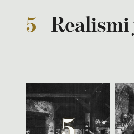
5
Realismi 
5