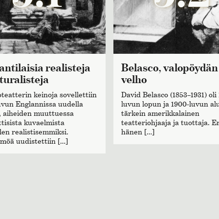
Belasco, valopöydän
turalisteja
velho
oteatterin keinoja sovellettiin
David Belasco (1853–1931) oli
uvun Englannissa uudella
luvun lopun ja 1900-luvun al
a, aiheiden muuttuessa
tärkein amerikkalainen
tisista kuvaelmista
teatteriohjaaja ja tuottaja. E
len realistisemmiksi.
hänen […]
möä uudistettiin […]