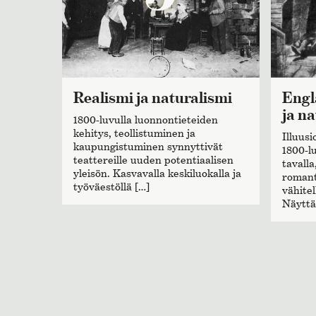
Realismi ja naturalismi
Englantilaisia realisteja
ja na
1800-luvulla luonnontieteiden
kehitys, teollistuminen ja
Illuusi
kaupungistuminen synnyttivät
1800-l
teattereille uuden potentiaalisen
tavall
yleisön. Kasvavalla keskiluokalla ja
romant
työväestöllä […]
vähitel
Näyttä