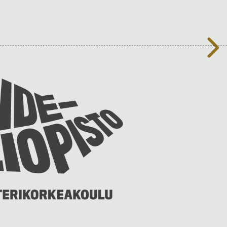
Taideyliopiston
sivuille