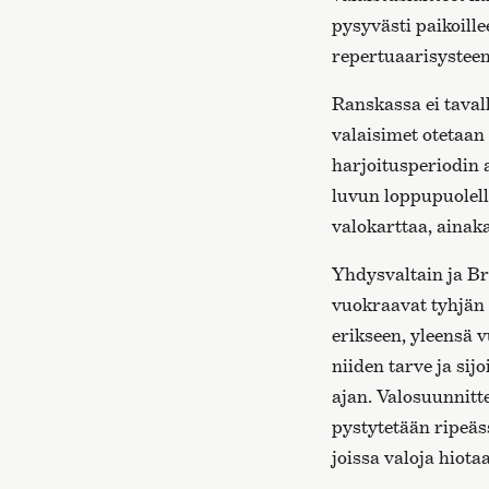
pysyvästi paikoille
repertuaarisysteemi
Ranskassa ei tavall
valaisimet otetaan
harjoitusperiodin 
luvun loppupuolell
valokarttaa, ainak
Yhdysvaltain ja Bri
vuokraavat tyhjän 
erikseen, yleensä 
niiden tarve ja si
ajan. Valosuunnitt
pystytetään ripeäs
joissa valoja hiota