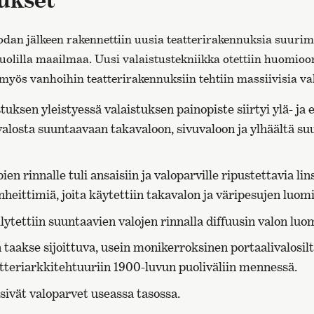
dan jälkeen rakennettiin uusia teatterirakennuksia suuri
uolilla maailmaa. Uusi valaistustekniikka otettiin huomio
 myös vanhoihin teatterirakennuksiin tehtiin massiivisia va
uksen yleistyessä valaistuksen painopiste siirtyi ylä- ja
svalosta suuntaavaan takavaloon, sivuvaloon ja ylhäältä s
n rinnalle tuli ansaisiin ja valoparville ripustettavia lins
heittimiä, joita käytettiin takavalon ja väripesujen luom
ytettiin suuntaavien valojen rinnalla diffuusin valon luo
aakse sijoittuva, usein monikerroksinen portaalivalosilta
atteriarkkitehtuuriin 1900-luvun puoliväliin mennessä.
ivät valoparvet useassa tasossa.