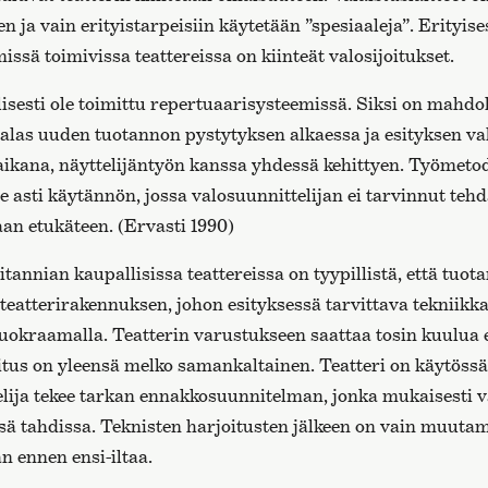
en ja vain erityistarpeisiin käytetään ”spesiaaleja”. Erityise
ssä toimivissa teattereissa on kiinteät valosijoitukset.
isesti ole toimittu repertuaarisysteemissä. Siksi on mahdoll
 alas uuden tuotannon pystytyksen alkaessa ja esityksen va
aikana, näyttelijäntyön kanssa yhdessä kehittyen. Työmetod
e asti käytännön, jossa valosuunnittelijan ei tarvinnut tehd
aan etukäteen. (Ervasti 1990)
tannian kaupallisissa teattereissa on tyypillistä, että tuot
teatterirakennuksen, johon esityksessä tarvittava tekniikk
vuokraamalla. Teatterin varustukseen saattaa tosin kuulua 
joitus on yleensä melko samankaltainen. Teatteri on käytöss
elija tekee tarkan ennakkosuunnitelman, jonka mukaisesti v
sä tahdissa. Teknisten harjoitusten jälkeen on vain muuta
an ennen ensi-iltaa.