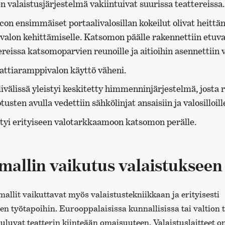
n valaistusjärjestelmä vakiintuivat suurissa teattereissa.
scon ensimmäiset portaalivalosillan kokeilut olivat heittä
valon kehittämiselle. Katsomon päälle rakennettiin etuval
reissa katsomoparvien reunoille ja aitioihin asennettiin 
attiaramppivalon käyttö väheni.
välissä yleistyi keskitetty himmenninjärjestelmä, josta r
tusten avulla vedettiin sähkölinjat ansaisiin ja valosilloill
rtyi erityiseen valotarkkaamoon katsomon perälle.
allin vaikutus valaistukseen
allit vaikuttavat myös valaistustekniikkaan ja erityisesti
en työtapoihin. Eurooppalaisissa kunnallisissa tai valtion t
uuluvat teatterin kiinteään omaisuuteen. Valaistuslaitteet on