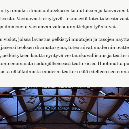
hittyi omaksi ilmaisualueekseen koulutuksen ja kasvavien ta
ksesta. Vastaavasti eriytyivät teknisestä toteutuksesta vas
ja ilmaisusta vastaavan valosuunnittelijan työnkuvat.
n visiot, joissa lavastus pelkistyi muotojen ja tasojen näy
s jäsensi teoksen dramaturgiaa, toteutuivat modernin teatte
, pelkistyksen kautta syntyvä vertauskuvallisuus ja teatt
uonteenomaista sodanjälkeisessä teatterissa. Huolimatta 
sista näkökulmista moderni teatteri elää edelleen sen rinna