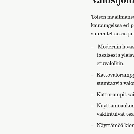
Toisen maailmanso
kaupungeissa eri p
suunniteltaessa ja
Modernin lavast
tasaisesta ylei
etuvaloihin.
Kattovaloramppie
suuntaavia valon
Kattorampit säil
Näyttämöaukon t
vakiintuivat te
Näyttämöä kiers