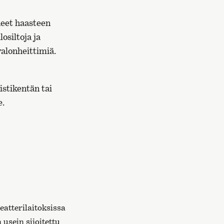
neet haasteen
osiltoja ja
valonheittimiä.
istikentän tai
e.
eatterilaitoksissa
 usein sijoitettu