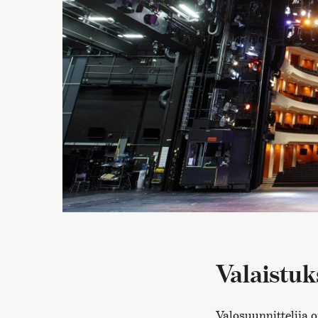
Valaistu
Valosuunnittelija o