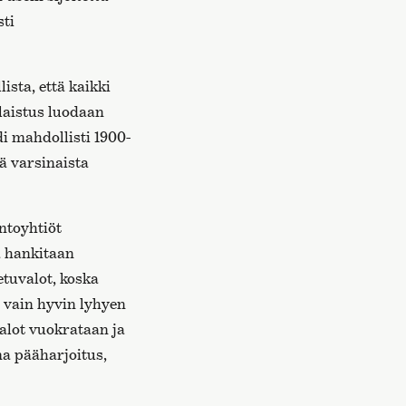
sti
ista, että kaikki
laistus luodaan
i mahdollisti 1900-
ä varsinaista
antoyhtiöt
a hankitaan
etuvalot, koska
ä vain hyvin lyhyen
alot vuokrataan ja
ma pääharjoitus,