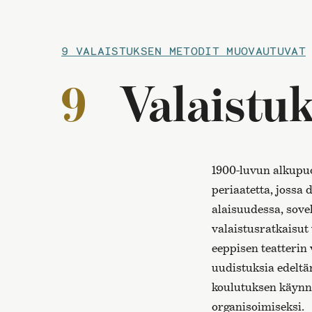
9 VALAISTUKSEN METODIT MUOVAUTUVAT
9
Valaistu
1900-luvun alkupuo
periaatetta, jossa
alaisuudessa, sovel
valaistusratkaisut
eeppisen teatterin
uudistuksia edeltän
koulutuksen käynni
organisoimiseksi.