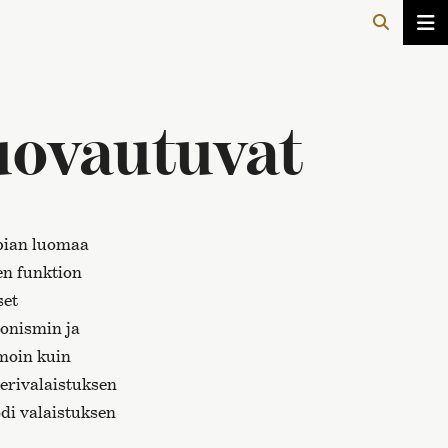
uovautuvat
ppian luomaa
en funktion
set
ionismin ja
amoin kuin
terivalaistuksen
odi valaistuksen