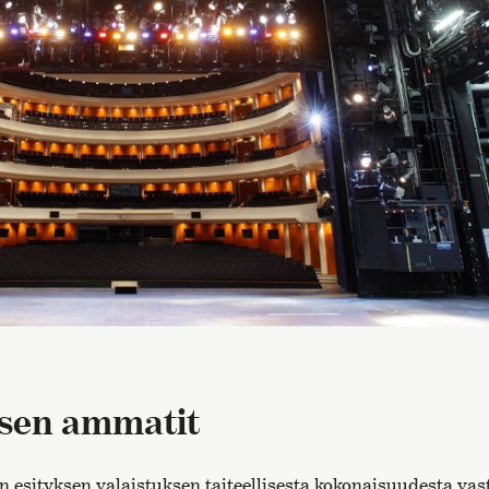
ksen ammatit
n esityksen valaistuksen taiteellisesta kokonaisuudesta vas