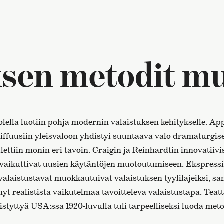
ksen metodit m
lella luotiin pohja modernin valaistuksen kehitykselle. A
 diffuusiin yleisvaloon yhdistyi suuntaava valo dramaturgis
lettiin monin eri tavoin. Craigin ja Reinhardtin innovatiivi
 vaikuttivat uusien käytäntöjen muotoutumiseen. Ekspress
 valaistustavat muokkautuivat valaistuksen tyylilajeiksi, s
yt realistista vaikutelmaa tavoitteleva valaistustapa. Teat
styttyä USA:ssa 1920-luvulla tuli tarpeelliseksi luoda met