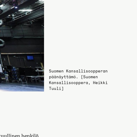
Suomen Kansallisoopperan
päänäyttämö. [Suomen
Kansallisooppera, Heikki
Tuuli]
tuullinen henkilö.