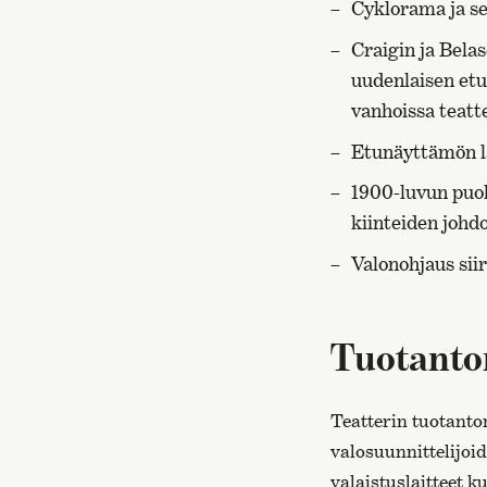
Cyklorama ja se
Craigin ja Bela
uudenlaisen etu
vanhoissa teatte
Etunäyttämön l
1900-luvun puoli
kiinteiden johdo
Valonohjaus sii
Tuotantom
Teatterin tuotantom
valosuunnittelijoid
valaistuslaitteet k