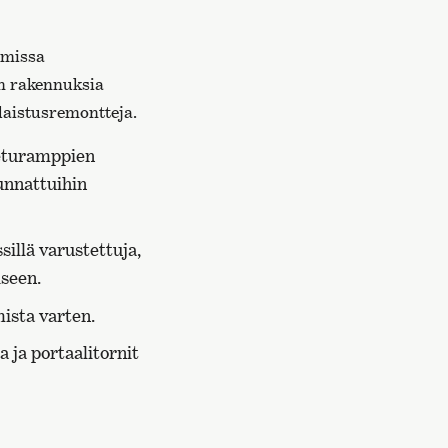
mmissa
on rakennuksia
laistusremontteja.
 eturamppien
uunnattuihin
sillä varustettuja,
iseen.
mista varten.
 ja portaalitornit