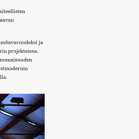
iteellisten
taavan
ttämöavaruudeksi ja
rin projekteissa.
erinomaisuuden
postmodernin
lla.