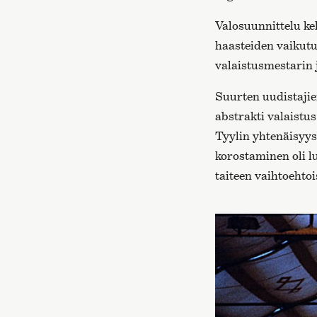
Valosuunnittelu ke
haasteiden vaikutu
valaistusmestarin 
Suurten uudistajie
abstrakti valaistu
Tyylin yhtenäisyys
korostaminen oli l
taiteen vaihtoehtoi