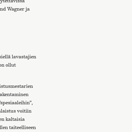
ytettävissä
and Wagner ja
ellä lavastajien
on ollut
aistusmestarien
 rakentaminen
spesiaaleihin”,
laistus voitiin
n kaltaisia
len taiteelliseen