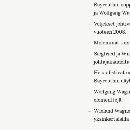
Bayreuthin oopp
ja Wolfgang Wag
Veljekset johti
vuoteen 2008.
Molemmat toimiv
Siegfried ja Wi
johtajakaudelta
He uudistivat n
Bayreuthin näyt
Wolfgang Wagner
elementtejä.
Wieland Wagner 
yksinkertaisilla