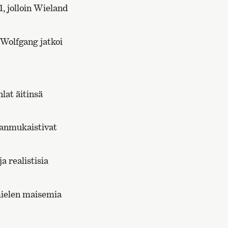
, jolloin Wieland
 Wolfgang jatkoi
lat äitinsä
janmukaistivat
 realistisia
 mielen maisemia