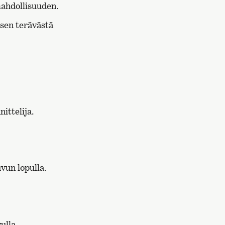
mahdollisuuden.
 sen terävästä
ittelija.
S
s
vun lopulla.
ulla.