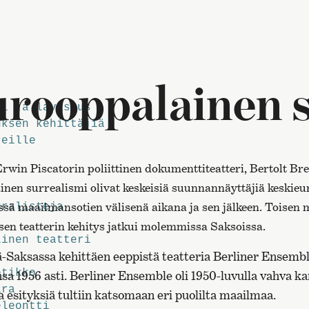
rooppalainen 
i ja lavastus
ksen kehittäjiä
reille
rwin Piscatorin poliittinen dokumenttiteatteri, Bertolt Br
lainen surrealismi olivat keskeisiä suunnannäyttäjiä keskie
essä maailmansotien välisenä aikana ja sen jälkeen. Toise
ralisteja
isen teatterin kehitys jatkui molemmissa Saksoissa.
inen teatteri
ä-Saksassa kehittäen eeppistä teatteria Berliner Ensemb
etikko
a 1956 asti. Berliner Ensemble oli 1950-luvulla vahva k
ara
a esityksiä tultiin katsomaan eri puolilta maailmaa.
eleontti