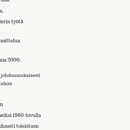
a.
erin työtä
nnittelua
na 2000.
 johdonmukaisesti
muuhun
ön
neiksi 1980-luvulla
kkaasti toisistaan