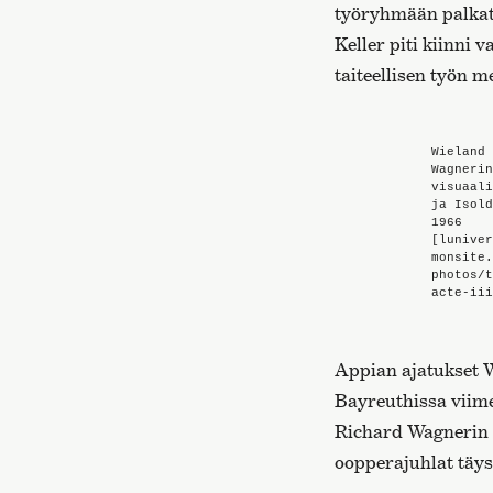
työryhmään palkati
Keller piti kiinni 
taiteellisen työn m
Wieland 
Wagnerin
visuaali
ja Isold
1966
[luniver
monsite.
photos/t
acte-iii
Appian ajatukset W
Bayreuthissa viime
Richard Wagnerin l
oopperajuhlat täys