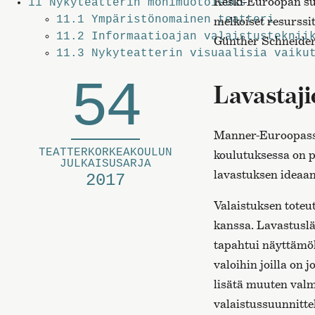
Keski-Euroopan suu
11
Nykyteatterin monimuotoisuus
11.1
Ympäristönomainen teatteri
melkoiset resurssi
11.2
Informaatioajan valaistusteknii
Günther Schneider
11.3
Nykyteatterin visuaalisia vaiku
54
Lavastaji
Manner-Euroopassa 
TEATTERKORKEAKOULUN
koulutuksessa on p
JULKAISUSARJA
lavastuksen ideaan 
2017
Valaistuksen toteut
kanssa. Lavastuslä
tapahtui näyttämök
valoihin joilla on 
lisätä muuten valm
valaistussuunnittel