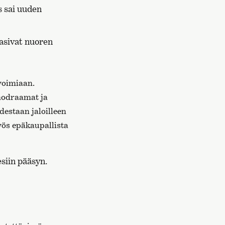
s sai uuden
tasivat nuoren
 voimiaan.
unodraamat ja
destaan jaloilleen
yös epäkaupallista
esiin pääsyn.