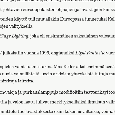
 johtavien eurooppalaisten ohjaajien ja lavastajien kanss
teiden käyttö tuli muuallakin Euroopassa tunnetuksi Kell
ojen välityksellä.
Stage Lighting
, joka oli ensimmäinen saksalainen valosuu
t
julkaistiin vuonna 1999, englanniksi
Light Fantastic
vuon
elen valaistusmestarina Max Keller alkoi ensimmäisenä
a uusia valonlähteitä, usein arkisista yhteyksistä tuttuja 
iteltuja laitteita.
eon-valoja ja purkauslamppuja modifioitiin teatterikäyttö
ila ja valon laatu tulivat merkityksellisiksi ilmaisun väli
nnittelu tuo lavastuksesta esiin kokonaisvaltaisia, voima