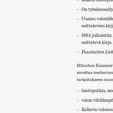
On työskennellyt
Uusien valonläh
esittelevien kirj
1984 julkaistiin
esittelevä kirja.
Faszination Lich
München Kammerspi
soveltaa teatteriss
tarkoitukseen suunn
loisteputkia, n
valon värilämpöt
Kellerin valosuu