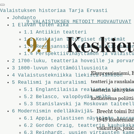
Valaistuksen historiaa
Tarja Ervasti
Johdanto
9 VALAISTUKSEN METODIT MUOVAUTUVAT
1
Elävän tulen aika
1.1
Antiikin teatteri
9.4
Keskieu
1.2
Keskiajan liturgiset näytelmät
1.3
Renessanssin teatteriarkkitehtuur
1.4
Perspektiivinäyttämön ja valaistu
2
1700-luku, teatteria hoveille ja porva
3
1800-luvun näyttämö­illuusioita
Ekspressionismi, E
4
Valaistustekniikka liekistä sähköön
teatteri ja ranska
5
Realismi ja naturalismi
teatterin kehityks
5.1
Englantilaisia realisteja ja natu
5.2
Belasco, valopöydän velho
katkaisema poliitt
5.3
Stanislavski ja Moskovan taiteell
Brecht toimi It
6
Modernismin edelläkävijät
6.1
Appia, plastisen näyttämön teore
1949 kuolemaans
6.2
Gordon Craig, teatterin kauhukak
vaikuttaja, jonk
6.3
Reinhardt, uusien virtausten kam