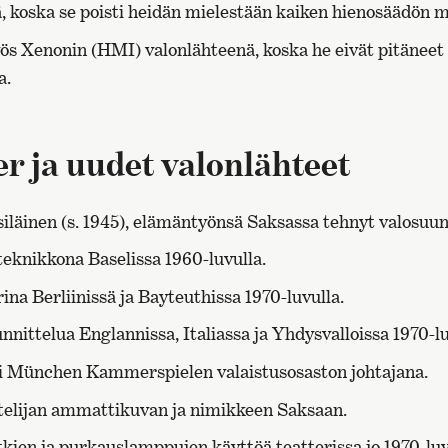
, koska se poisti heidän mielestään kaiken hienosäädön 
ös Xenonin (HMI) valonlähteenä, koska he eivät pitäneet
a.
r ja uudet valonlähteet
siläinen (s. 1945), elämäntyönsä Saksassa tehnyt valosuunn
teknikkona Baselissa 1960-luvulla.
ina Berliinissä ja Bayteuthissa 1970-luvulla.
nnittelua Englannissa, Italiassa ja Yhdysvalloissa 1970-lu
i München Kammerspielen valaistusosaston johtajana.
telijan ammattikuvan ja nimikkeen Saksaan.
tkien ja purkauslamppujen käyttöä teatterissa jo 1970-luv