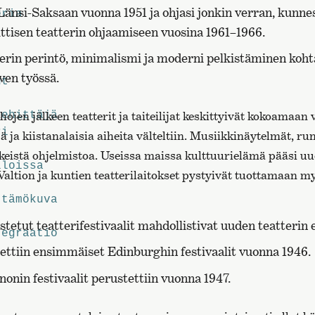
 Länsi-Saksaan vuonna 1951 ja ohjasi jonkin verran, kunne
eria
iittisen teatterin ohjaamiseen vuosina 1961–1966.
tterin perintö, minimalismi ja moderni pelkistäminen koh
ven työssä.
ut
jen jälkeen teatterit ja taiteilijat keskittyivät kokoamaan
kehittäjä
ri
jä ja kiistanalaisia aiheita välteltiin. Musiikkinäytelmät, r
skeistä ohjelmistoa. Useissa maissa kulttuurielämä pääsi uu
lloissa
Valtion ja kuntien teatterilaitokset pystyivät tuottamaan m
ttämökuva
tetut teatterifestivaalit mahdollistivat uuden teatterin 
tegraatio
ettiin ensimmäiset Edinburghin festivaalit vuonna 1946.
onin festivaalit perustettiin vuonna 1947.