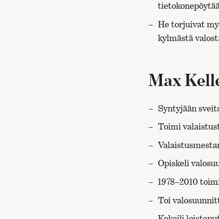
tietokonepöytää
He torjuivat my
kylmästä valost
Max Kelle
Syntyjään sveit
Toimi valaistus
Edelliselle
Valaistusmestar
sivulle
Opiskeli valosuu
1978–2010 toim
Toi valosuunnit
Kokeili loistepu