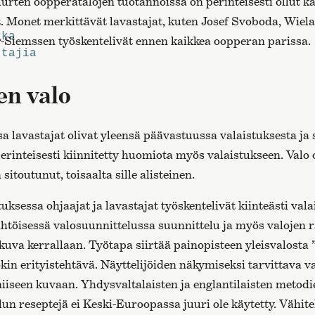
rten oopperatalojen tuotannoissa on perinteisesti ollut kä
t. Monet merkittävät lavastajat, kuten Josef Svoboda, Wiel
kka
-Siemssen työskentelivät ennen kaikkea oopperan parissa.
ttajia
en valo
lavastajat olivat yleensä päävastuussa valaistuksesta ja si
erinteisesti kiinnitetty huomiota myös valaistukseen. Valo 
sitoutunut, toisaalta sille alisteinen.
uksessa ohjaajat ja lavastajat työskentelivät kiinteästi val
htöisessä valosuunnittelussa suunnittelu ja myös valojen
uva kerrallaan. Työtapa siirtää painopisteen yleisvalosta ”
jokin erityistehtävä. Näyttelijöiden näkymiseksi tarvittava va
iiseen kuvaan. Yhdysvaltalaisten ja englantilaisten metodie
un reseptejä ei Keski-Euroopassa juuri ole käytetty. Vähitel