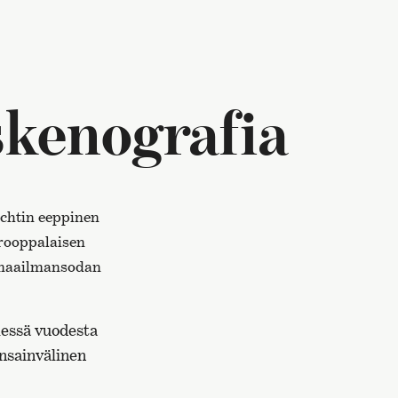
skenografia
echtin eeppinen
urooppalaisen
n maailmansodan
lessä vuodesta
ansainvälinen