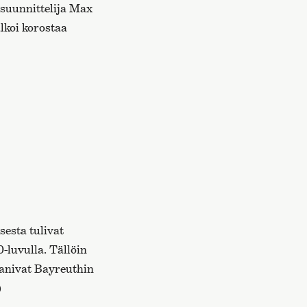
osuunnittelija Max
alkoi korostaa
esta tulivat
-luvulla. Tällöin
panivat Bayreuthin
)