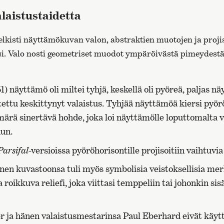
laistustaidetta
kisti näyttämökuvan valon, abstraktien muotojen ja projis
ksi. Valo nosti geometriset muodot ympäröivästä pimeydestä
1) näyttämö oli miltei tyhjä, keskellä oli pyöreä, paljas n
tettu keskittynyt valaistus. Tyhjää näyttämöä kiersi pyör
ämärä sinertävä hohde, joka loi näyttämölle loputtomalta 
nun.
Parsifal
-versioissa pyöröhorisontille projisoitiin vaihtuvia
 kuvastoonsa tuli myös symbolisia veistoksellisia mer
 roikkuva reliefi, joka viittasi temppeliin tai johonkin s
 ja hänen valaistusmestarinsa Paul Eberhard eivät käyt