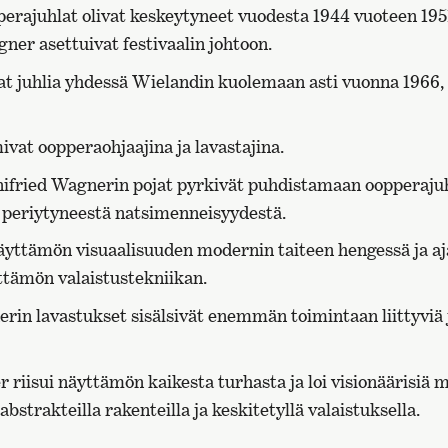
erajuhlat olivat keskeytyneet vuodesta 1944 vuoteen 1951
ner asettuivat festivaalin johtoon.
vat juhlia yhdessä Wielandin kuolemaan asti vuonna 1966,
at oopperaohjaajina ja lavastajina.
nifried Wagnerin pojat pyrkivät puhdistamaan oopperajuh
 periytyneestä natsimenneisyydestä.
äyttämön visuaalisuuden modernin taiteen hengessä ja a
tämön valaistustekniikan.
in lavastukset sisälsivät enemmän toimintaan liittyviä ja
riisui näyttämön kaikesta turhasta ja loi visionäärisiä
 abstrakteilla rakenteilla ja keskitetyllä valaistuksella.