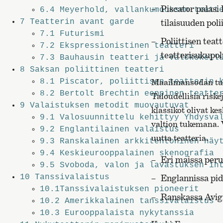
Piscator palasi
6.4
Meyerhold, vallankumouksen teatt
tilaisuuden pol
7
Teatterin avant garde
7.1
Futurismi
Poliittisen tea
7.2
Ekspressionistinen teatteri
teatterisukupol
7.3
Bauhausin teatteri ja valokokeil
8
Saksan poliittinen teatteri
Maailmansodan tuho
8.1
Piscator, poliittisen teatterin 
8.2
Bertolt Brechtin eeppinen teatte
Taloudellisia riske
9
Valaistuksen metodit muovautuvat
klassikot olivat ke
9.1
Valosuunnittelu kehittyy Yhdysva
valtion tukemana. 
9.2
Englantilainen valaistus
uutta teatteria.
9.3
Ranskalainen arkkitehtoninen näy
9.4
Keskieurooppalainen skenografia
Eri maissa perus
9.5
Svoboda, valon ja lavastuksen in
10
Tanssivalaistus
Englannissa pid
10.1
Tanssivalaistuksen pioneerit
Ranskassa Avign
10.2
Amerikkalainen tanssivalaistus
10.3
Eurooppalaista nykytanssia