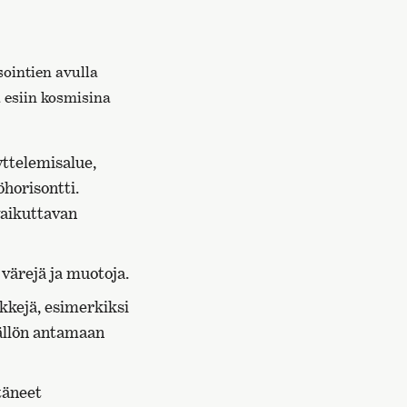
ointien avulla
 esiin kosmisina
äyttelemisalue,
öhorisontti.
vaikuttavan
 värejä ja muotoja.
kkejä, esimerkiksi
isällön antamaan
täneet