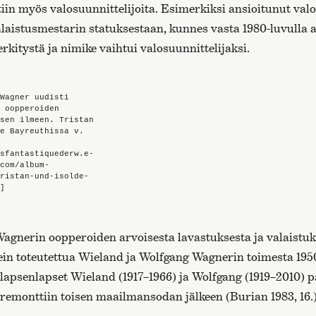
in myös valosuunnittelijoita. Esimerkiksi ansioitunut val
valaistusmestarin statuksestaan, kunnes vasta 1980-luvulla 
erkitystä ja nimike vaihtui valosuunnittelijaksi.
Wagner uudisti
 oopperoiden
sen ilmeen. Tristan
e Bayreuthissa v.
sfantastiquederw.e-
com/album-
ristan-und-isolde-
]
agnerin oopperoiden arvoisesta lavastuksesta ja valaistuks
in toteutettua Wieland ja Wolfgang Wagnerin toimesta 1950
apsenlapset Wieland (1917–1966) ja Wolfgang (1919–2010) 
remonttiin toisen maailmansodan jälkeen (Burian 1983, 16.