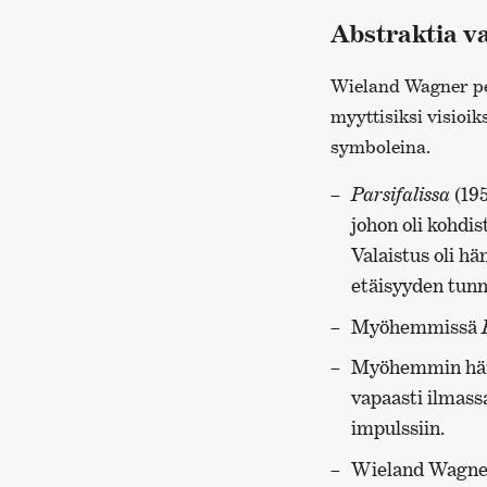
Abstraktia va
Wieland Wagner pel
myyttisiksi visioi
symboleina.
Parsifalissa
(195
johon oli kohdis
Valaistus oli h
etäisyyden tun
Myöhemmissä
Myöhemmin hänen
vapaasti ilmassa
impulssiin.
Wieland Wagner