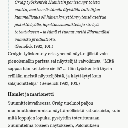
Craig työskenteli Hamletin parissa nyt toista
vuotta, mutta eräs tämän älykkään taiteilijan
kummallisuus oli hänen kyvyttömyytensä asettaa
pistettä työlle, lopettaa suunnittelu ja siirtyä
toteutukseen – ja tämä ei tuonut meitä lähemmäksi
valmista produktiota.
(Senelick 1982, 101.)
Craigin työskentely eristyneenä näyttelijöistä vain
pienoismallin parissa sai näyttelijät raivoihinsa. ”Mitä
soppaa hän keittelee siellä? … Hän työskenteli täysin
erillään meistä näyttelijöistä, ja käyttäytyi kuin
salajuonittelija” (Senelick 1982, 103.)
Hamlet ja marionetti
Suunnitteluvaiheessa Craig unelmoi paljon
monimutkaisemmista näyttämöllisistä ratkaisuista, kuin
mitä loppujen lopuksi pystyttiin toteuttamaan.
Suunnitelma toiseen näytökseen, Poloniuksen