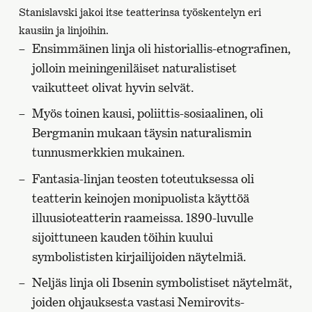
Stanislavski jakoi itse teatterinsa työskentelyn eri
kausiin ja linjoihin.
Ensimmäinen linja oli historiallis-etnografinen,
jolloin meiningeniläiset naturalistiset
vaikutteet olivat hyvin selvät.
Myös toinen kausi, poliittis-sosiaalinen, oli
Bergmanin mukaan täysin naturalismin
tunnusmerkkien mukainen.
Fantasia-linjan teosten toteutuksessa oli
teatterin keinojen monipuolista käyttöä
illuusioteatterin raameissa. 1890-luvulle
sijoittuneen kauden töihin kuului
symbolististen kirjailijoiden näytelmiä.
Neljäs linja oli Ibsenin symbolistiset näytelmät,
joiden ohjauksesta vastasi Nemirovits-