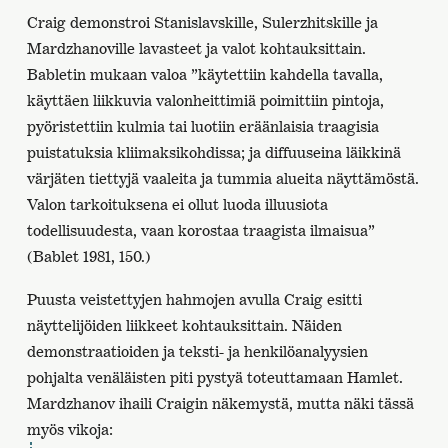
Craig demonstroi Stanislavskille, Sulerzhitskille ja
Mardzhanoville lavasteet ja valot kohtauksittain.
Babletin mukaan valoa ”käytettiin kahdella tavalla,
käyttäen liikkuvia valonheittimiä poimittiin pintoja,
pyöristettiin kulmia tai luotiin eräänlaisia traagisia
puistatuksia kliimaksikohdissa; ja diffuuseina läikkinä
värjäten tiettyjä vaaleita ja tummia alueita näyttämöstä.
Valon tarkoituksena ei ollut luoda illuusiota
todellisuudesta, vaan korostaa traagista ilmaisua”
(Bablet 1981, 150.)
Puusta veistettyjen hahmojen avulla Craig esitti
näyttelijöiden liikkeet kohtauksittain. Näiden
demonstraatioiden ja teksti- ja henkilöanalyysien
pohjalta venäläisten piti pystyä toteuttamaan Hamlet.
Mardzhanov ihaili Craigin näkemystä, mutta näki tässä
myös vikoja: