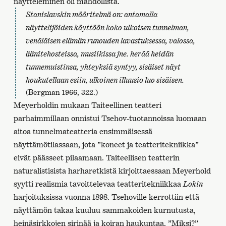
näytteleminen oli mahdollista.
Stanislavskin määritelmä on: antamalla
näyttelijöiden käyttöön koko ulkoisen tunnelman,
venäläisen elämän runouden lavastuksessa, valossa,
äänitehosteissa, musiikissa jne. herää heidän
tunnemuistinsa, yhteyksiä syntyy, sisäiset näyt
houkutellaan esiin, ulkoinen illuusio luo sisäisen.
(Bergman 1966, 322.)
Meyerholdin mukaan Taiteellinen teatteri
parhaimmillaan onnistui Tsehov-tuotannoissa luomaan
aitoa tunnelmateatteria ensimmäisessä
näyttämötilassaan, jota ”koneet ja teatteritekniikka”
eivät päässeet pilaamaan. Taiteellisen teatterin
naturalistisista harharetkistä kirjoittaessaan Meyerhold
syytti realismia tavoittelevaa teatteritekniikkaa
Lokin
harjoituksissa vuonna 1898. Tsehoville kerrottiin että
näyttämön takaa kuuluu sammakoiden kurnutusta,
heinäsirkkojen sirinää ja koiran haukuntaa. ”Miksi?”