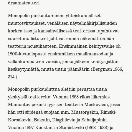
draamateatteri.
Monopolin purkautuminen, yhteiskunnalliset
muutosvirtaukset, venäläisen näytelmäkirjallisuuden
korkea taso ja kansainvälisessä teatterissa tapahtuvat
suuret mullistukset johtivat ennen näkemättömään
teatterin nousukauteen. Ensimmäinen kehitysvaihe oli
1800-luvun lopusta ensimmäisen maailmansodan ja
vallankumouksen vuosiin, jonka jälkeen kehitys jatkui
keskeytymättä, mutta uusin päämäärin (Bergman 1966,
314.)
Monopolin purkauduttua alettiin perustaa uusia
yksityisiä teattereita. Vuonna 1885 rikas liikemies
Mamontov perusti lyyrisen teatterin Moskovaan, jossa
hän otti siipiensä suojaan mm. Mussorgskin, Rimski-
Korsakovin, Bakstin, Diaghilevin ja Schaljapinin.
Vuonna 1897 Konstantin Stanislavski (1863–1938) ja