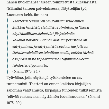
hänen kuolemansa jälkeen toimitetuista kirjasarjasta.
(Elämäni taiteen palveluksessa, Näyttelijän työ,
Luonteen kehittäminen)
Teatterin tekeminen on Stanislavskille ennen
kaikkea henkistä, sielullista toimintaa, ja ”luova
näyttämöllinen sieluntila” järjestelmän
kokonaistavoite. Luovan olotilan perustana on
eläytyminen, ja eläytymistä voidaan harjoittaa
tietoisen sielullisen tekniikan avulla, vaikka tärkeä
osa prosessista tapahtuukin alitajunnan alueella
tahdosta riippumatta.
(Niemi 1975, 24.)
Työväline, jolla näyttelijä työskentelee on ns.
tunnemuisti. Teatteri on ennen kaikkea kirjailijan
sanoman välittämistä, kirjailijan tunteiden tulkitsemista
”elävää vastaavaksi näyttämön todellisuudeksi” (Niemi
1975, 29.)