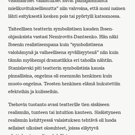
visionääriset valaistukset loivat painajaismaista
mielikuvituksellisuutta” niin vahvoina, että moni nainen
lähti esityksestä kesken pois tai pyörtyili katsomossa.
Taiteellisen teatterin symbolistisen kauden Ibsen-
ohjauksista vastasi Nemirovits-Dantsenko. Hän näki
Ibsenin realistisempana kuin ”symbolistisena
valohämynä ja valheellisena syvällisyytenä” niin kuin
tämän myöhempi dramatiikka eri tahoilla nähtiin.
Stanislavski piti teatterin symbolistisia kausia
pinnallisina, ongelma oli enemmän henkinen kuin
muoto-ongelma. Teosten henkinen elämä hukutettiin
efekteihin ja kulisseihin.
Tsehovin tuotanto avasi teatterille tien sisäiseen
realismiin, tunteen tai intuition kauteen. Sisäistyneen
realismin kehittyessä valaistuksen tehtävä oli luoda
sellaiset ulkoiset olosuhteet, joissa eläytyvä