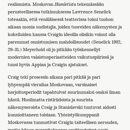
realismista. Moskovan
Hamletista
tekemässään
perusteellisessa tutkimuksessa Lawrence Senelick
toteaakin, että venäläisessä teatterissa toimi tuohon
aikaan monia uudistajia, joiden tuoreiden näkemysten ja
kokeiluiden kanssa Craigin ideoilla olisikin voinut olla
paremmat onnistumisen mahdollisuudet (Senelick 1982,
29–31.) Meyerhold oli jo pitkään työskennellyt
modernien valaistusperiaatteiden vaikutuspiirissä ja
tunsi hyvin Appian ja Craigin ajatukset.
Craig teki prosessin aikana pari pitkää ja pari
lyhyempää vierailua Moskovaan, varsinaiset
harjoitusperiodit tapahtuivat suurimmaksi osaksi ilman
häntä. Huolimatta ristiriidoista ja suurista
näkemyseroista Craig ja Stanislavski tuntuvat aidosti
kunnioittaneen toisiaan. Yhteistyökumppanit
Moskovassa tunnustivat Craigin taiteellisen nerouden,
mutta hänen suunnitelmansa osoittautuivat usein