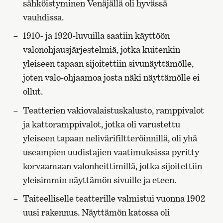
sähköistyminen Venäjällä oli hyvässä
vauhdissa.
1910- ja 1920-luvuilla saatiin käyttöön
valonohjausjärjestelmiä, jotka kuitenkin
yleiseen tapaan sijoitettiin sivunäyttämölle,
joten valo-ohjaamoa josta näki näyttämölle ei
ollut.
Teatterien vakiovalaistuskalusto, ramppivalot
ja kattoramppivalot, jotka oli varustettu
yleiseen tapaan nelivärifiltteröinnillä, oli yhä
useampien uudistajien vaatimuksissa pyritty
korvaamaan valonheittimillä, jotka sijoitettiin
yleisimmin näyttämön sivuille ja eteen.
Taiteelliselle teatterille valmistui vuonna 1902
uusi rakennus. Näyttämön katossa oli