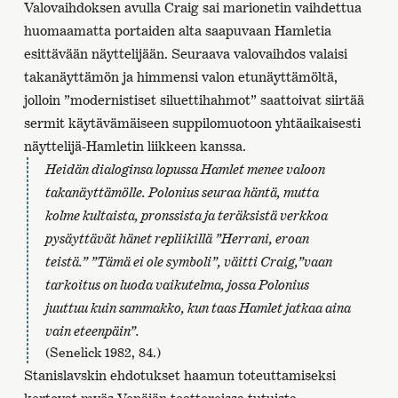
Valovaihdoksen avulla Craig sai marionetin vaihdettua
huomaamatta portaiden alta saapuvaan Hamletia
esittävään näyttelijään. Seuraava valovaihdos valaisi
takanäyttämön ja himmensi valon etunäyttämöltä,
jolloin ”modernistiset siluettihahmot” saattoivat siirtää
sermit käytävämäiseen suppilomuotoon yhtäaikaisesti
näyttelijä-Hamletin liikkeen kanssa.
Heidän dialoginsa lopussa Hamlet menee valoon
takanäyttämölle. Polonius seuraa häntä, mutta
kolme kultaista, pronssista ja teräksistä verkkoa
pysäyttävät hänet repliikillä ”Herrani, eroan
teistä.” ”Tämä ei ole symboli”, väitti Craig,”vaan
tarkoitus on luoda vaikutelma, jossa Polonius
juuttuu kuin sammakko, kun taas Hamlet jatkaa aina
vain eteenpäin”.
(Senelick 1982, 84.)
Stanislavskin ehdotukset haamun toteuttamiseksi
kertovat myös Venäjän teattereissa tutuista