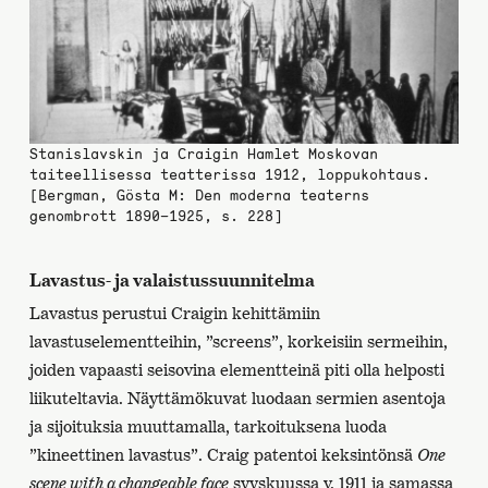
Stanislavskin ja Craigin Hamlet Moskovan
taiteellisessa teatterissa 1912, loppukohtaus.
[Bergman, Gösta M: Den moderna teaterns
genombrott 1890–1925, s. 228]
Lavastus- ja valaistussuunnitelma
Lavastus perustui Craigin kehittämiin
lavastuselementteihin, ”screens”, korkeisiin sermeihin,
joiden vapaasti seisovina elementteinä piti olla helposti
liikuteltavia. Näyttämökuvat luodaan sermien asentoja
ja sijoituksia muuttamalla, tarkoituksena luoda
”kineettinen lavastus”. Craig patentoi keksintönsä
One
scene with a changeable face
syyskuussa v. 1911 ja samassa