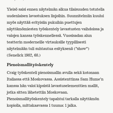
Yleisö saisi ennen näytelmän alkua tilaisuuden totutella
uudenlaisen lavastuksen linjoihin. Suunnitelmiin kuului
myös näyttää erityisiin pukuihin puettujen
näyttämömiesten työskentely lavastusten vaihdoissa ja
valojen kanssa työskennellessä. Vuosisadan alun
teatterin moderneille virtauksille tyypillisesti
näytelmään tuli suhtautua esityksenä (”show”)
(Senelick 1982, 68.)
Pienoismallityöskentely
Craig työskenteli pienoismallin avulla sekä kotonaan
Italiassa että Moskovassa. Assistenttinsa Sam Hume’n
kanssa hän valoi kipsistä lavastuselementtien mallit,
jotka sitten lähetettiin Moskovaan.
Pienoismallityöskentely tapahtui tarkalla näyttämön
kopiolla, mittakaavassa 1 tuuma: 1 jalka.