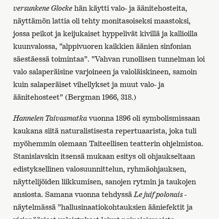
versunkene Glocke
hän käytti valo- ja äänitehosteita,
näyttämön lattia oli tehty monitasoiseksi maastoksi,
jossa peikot ja keijukaiset hyppelivät kivillä ja kallioilla
kuunvalossa, ”alppivuoren kaikkien äänien sinfonian
säestäessä toimintaa”. ”Vahvan runollisen tunnelman loi
valo salaperäisine varjoineen ja valoläiskineen, samoin
kuin salaperäiset vihellykset ja muut valo- ja
äänitehosteet” (Bergman 1966, 318.)
Hannelen Taivasmatka
vuonna 1896 oli symbolismissaan
kaukana siitä naturalistisesta repertuaarista, joka tuli
myöhemmin olemaan Taiteellisen teatterin ohjelmistoa.
Stanislavskin itsensä mukaan esitys oli ohjaukseltaan
edistyksellinen valosuunnittelun, ryhmäohjauksen,
näyttelijöiden liikkumisen, sanojen rytmin ja taukojen
ansiosta. Samana vuonna tehdyssä
Le juif polonais
-
näytelmässä ”hallusinaatiokohtauksien ääniefektit ja