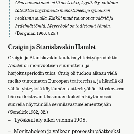
Olen vakuuttunut, että abstrakti, tyylitelty, voidaan
toteuttaa näyttämöllä hienostuneen ja syvällisen
realismin avulla. Kaikki muut tavat ovat vääriä ja
hedelmättömiä. Meyerhold on todistanut tämän.
(Bergman 1966, 325.)
Craigin ja Stanislavskin Hamlet
Craigin ja Stanislavskin kuuluisa yhteistyöproduktio
Hamlet
oli monivuotisen suunnittelu- ja
harjoitusperiodin tulos. Craig oli tuohon aikaan vielä
melko tuntematon Euroopan teattereissa, ja hänellä oli
vähän yhteyksiä käytännön teatterityöhön. Moskovassa
hän sai loistavan tilaisuuden kokeilla käytännössä
suurella näyttämöllä sermilavastuselementtejään
(Senelick 1982, 82.)
Työskentely alkoi vuonna 1908.
Monitahoisen ja vaikean prosessin päätteeksi