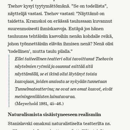
Tsehov kysyi tyytymättömänä. ”Se on todellista”,
näyttelijä vastasi. Tsehov vastasi: ”Näyttämö on
taidetta. Kramskoi on eräässä taulussaan kuvannut
suurenmoisesti ihmiskasvoja. Entäpä jos hänen
tauluunsa tehtäisiin kasvoihin nenän kohdalle reikä,
johon työnnettäisiin elävän ihmisen nenä? Nenä olisi
’todellinen’, mutta taulu pilalla.”
Ellei taiteellinen teatteri olisi tavoittanut Tsehovin
näytelmien rytmiä ja osannut esittää sitä
näyttämöllä, se ei ikinä olisi löytänyt toisia
kasvojaan, joiden ansiosta se nykyään tunnetaan
Tunnelmateatterina; ne ovat sen omat kasvot, eivät
meiningeniläisten lainatavaraa.
(Meyerhold 1981, 45–46.)
Naturalismista sisäistyneeseen realismiin
Stanislavski omaksui naturalistiselta teatterilta ns.