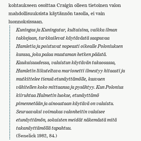
kohtaukseen osoittaa Craigin olleen tietoinen valon
mahdollisuuksista käytännön tasolla, ei vain
luonnoksissaan.
Kuningas ja Kuningatar, kultaisina, vaikka ilman
takkejaan, tarkkailevat käytävästä saapuvaa
Hamletia ja poistuvat nopeasti oikealle Poloniuksen
kanssa, joka palaa muutaman hetken päästä.
Kaukaisuudessa, valaistun käytävän takaosassa,
Hamletin liikuteltava marionetti ilmestyy hitaasti ja
mutkittelee tiensä etunäyttämölle, kasvaen
vähitellen koko mittaansa ja pysähtyy. Kun Polonius
kiiruhtaa Halmetin luokse, etunäyttämö
pimennetään ja ainoastaan käytävä on valaistu.
Seuraavaksi voimakas valonheitin valaisee
etunäyttämön, sokaisten meidät näkemästä mitä
takanäyttämöllä tapahtuu.
(Senelick 1982, 84.)