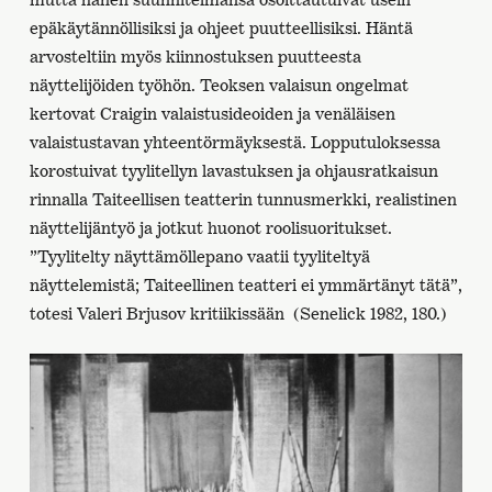
epäkäytännöllisiksi ja ohjeet puutteellisiksi. Häntä
arvosteltiin myös kiinnostuksen puutteesta
näyttelijöiden työhön. Teoksen valaisun ongelmat
kertovat Craigin valaistusideoiden ja venäläisen
valaistustavan yhteentörmäyksestä. Lopputuloksessa
korostuivat tyylitellyn lavastuksen ja ohjausratkaisun
rinnalla Taiteellisen teatterin tunnusmerkki, realistinen
näyttelijäntyö ja jotkut huonot roolisuoritukset.
”Tyylitelty näyttämöllepano vaatii tyyliteltyä
näyttelemistä; Taiteellinen teatteri ei ymmärtänyt tätä”,
totesi Valeri Brjusov kritiikissään (Senelick 1982, 180.)