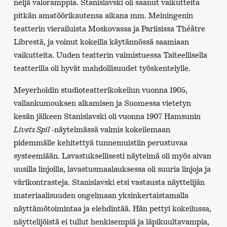
neljä valoramppia. Stanislavski oli saanut vaikutteita
pitkän amatöörikautensa aikana mm. Meiningenin
teatterin vierailuista Moskovassa ja Pariisissa Théâtre
Librestä, ja voinut kokeilla käytännössä saamiaan
vaikutteita. Uuden teatterin valmistuessa Taiteellisella
teatterilla oli hyvät mahdollisuudet työskentelylle.
Meyerholdin studioteatterikokeilun vuonna 1905,
vallankumouksen alkamisen ja Suomessa vietetyn
kesän jälkeen Stanislavski oli vuonna 1907 Hamsunin
Livets Spil
-näytelmässä valmis kokeilemaan
pidemmälle kehitettyä tunnemuistiin perustuvaa
systeemiään. Lavastuksellisesti näytelmä oli myös aivan
uusilla linjoilla, lavastusmaalauksessa oli suuria linjoja ja
värikontrasteja. Stanislavski etsi vastausta näyttelijän
materiaalisuuden ongelmaan yksinkertaistamalla
näyttämötoimintaa ja elehdintää. Hän pettyi kokeilussa,
näyttelijöistä ei tullut henkisempiä ja läpikuultavampia,