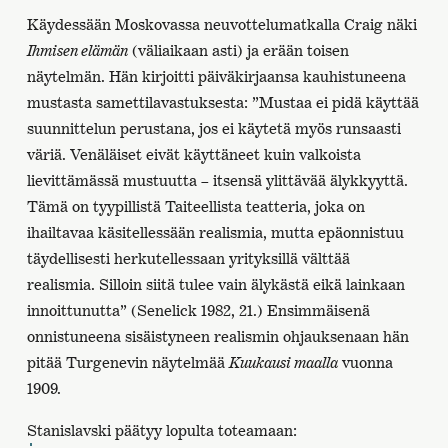
Käydessään Moskovassa neuvottelumatkalla Craig näki
Ihmisen elämän
(väliaikaan asti) ja erään toisen
näytelmän. Hän kirjoitti päiväkirjaansa kauhistuneena
mustasta samettilavastuksesta: ”Mustaa ei pidä käyttää
suunnittelun perustana, jos ei käytetä myös runsaasti
väriä. Venäläiset eivät käyttäneet kuin valkoista
lievittämässä mustuutta – itsensä ylittävää älykkyyttä.
Tämä on tyypillistä Taiteellista teatteria, joka on
ihailtavaa käsitellessään realismia, mutta epäonnistuu
täydellisesti herkutellessaan yrityksillä välttää
realismia. Silloin siitä tulee vain älykästä eikä lainkaan
innoittunutta” (Senelick 1982, 21.) Ensimmäisenä
onnistuneena sisäistyneen realismin ohjauksenaan hän
pitää Turgenevin näytelmää
Kuukausi maalla
vuonna
1909.
Stanislavski päätyy lopulta toteamaan: