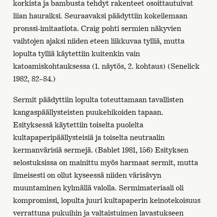
korkista ja bambusta tehdyt rakenteet osoittautuivat
liian hauraiksi. Seuraavaksi päädyttiin kokeilemaan
pronssi-imitaatiota. Craig pohti sermien näkyvien
vaihtojen ajaksi niiden eteen liikkuvaa tylliä, mutta
lopulta tylliä käytettiin kuitenkin vain
katoamiskohtauksessa (1. näytös, 2. kohtaus) (Senelick
1982, 82–84.)
Sermit päädyttiin lopulta toteuttamaan tavallisten
kangaspäällysteisten puukehikoiden tapaan.
Esityksessä käytettiin toiselta puolelta
kultapaperipäällysteisiä ja toiselta neutraalin
kermanvärisiä sermejä. (Bablet 1981, 156) Esityksen
selostuksissa on mainittu myös harmaat sermit, mutta
ilmeisesti on ollut kyseessä niiden värisävyn
muuntaminen kylmällä valolla. Sermimateriaali oli
kompromissi, lopulta juuri kultapaperin keinotekoisuus
verrattuna pukuihin ja valtaistuimen lavastukseen