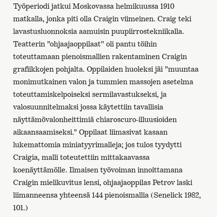
Työperiodi jatkui Moskovassa helmikuussa 1910
matkalla, jonka piti olla Craigin viimeinen. Craig teki
lavastusluonnoksia aamuisin puupiirrostekniikalla.
Teatterin ”ohjaajaoppilaat” oli pantu töihin
toteuttamaan pienoismallien rakentaminen Craigin
grafiikkojen pohjalta. Oppilaiden huoleksi jäi ”muuntaa
monimutkainen valon ja tummien massojen asetelma
toteuttamiskelpoiseksi sermilavastukseksi, ja
valosuunnitelmaksi jossa käytettiin tavallisia
näyttämövalonheittimiä chiaroscuro-illuusioiden
aikaansaamiseksi.” Oppilaat liimasivat kasaan
lukemattomia miniatyyrimalleja; jos tulos tyydytti
Craigia, malli toteutettiin mittakaavassa
koenäyttämölle. Ilmaisen työvoiman innoittamana
Craigin mielikuvitus lensi, ohjaajaoppilas Petrov laski
liimanneensa yhteensä 144 pienoismallia (Senelick 1982,
101.)