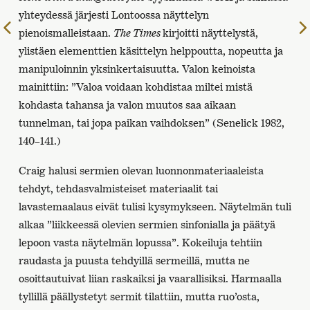
yhteydessä järjesti Lontoossa näyttelyn
Edelliselle
pienoismalleistaan.
The Times
kirjoitti näyttelystä,
sivulle
ylistäen elementtien käsittelyn helppoutta, nopeutta ja
manipuloinnin yksinkertaisuutta. Valon keinoista
mainittiin: ”Valoa voidaan kohdistaa miltei mistä
kohdasta tahansa ja valon muutos saa aikaan
tunnelman, tai jopa paikan vaihdoksen” (Senelick 1982,
140–141.)
Craig halusi sermien olevan luonnonmateriaaleista
tehdyt, tehdasvalmisteiset materiaalit tai
lavastemaalaus eivät tulisi kysymykseen. Näytelmän tuli
alkaa ”liikkeessä olevien sermien sinfonialla ja päätyä
lepoon vasta näytelmän lopussa”. Kokeiluja tehtiin
raudasta ja puusta tehdyillä sermeillä, mutta ne
osoittautuivat liian raskaiksi ja vaarallisiksi. Harmaalla
tyllillä päällystetyt sermit tilattiin, mutta ruo’osta,