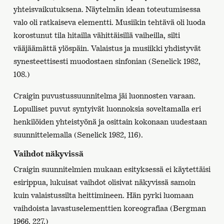
yhteisvaikutuksena. Näytelmän idean toteutumisessa
valo oli ratkaiseva elementti. Musiikin tehtävä oli luoda
korostunut tila hitailla vähittäisillä vaiheilla, silti
vääjäämättä ylöspäin. Valaistus ja musiikki yhdistyvät
synesteettisesti muodostaen sinfonian (Senelick 1982,
108.)
Craigin puvustussuunnitelma jäi luonnosten varaan.
Lopulliset puvut syntyivät luonnoksia soveltamalla eri
henkilöiden yhteistyönä ja osittain kokonaan uudestaan
suunnittelemalla (Senelick 1982, 116).
Vaihdot näkyvissä
Craigin suunnitelmien mukaan esityksessä ei käytettäisi
esirippua, lukuisat vaihdot olisivat näkyvissä samoin
kuin valaistussilta heittimineen. Hän pyrki luomaan
vaihdoista lavastuselementtien koreografiaa (Bergman
1966, 227.)