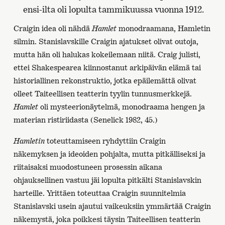
ensi-ilta oli lopulta tammikuussa vuonna 1912.
Craigin idea oli nähdä
Hamlet
monodraamana, Hamletin
silmin. Stanislavskille Craigin ajatukset olivat outoja,
mutta hän oli halukas kokeilemaan niitä. Craig julisti,
ettei Shakespearea kiinnostanut arkipäivän elämä tai
historiallinen rekonstruktio, jotka epäilemättä olivat
olleet Taiteellisen teatterin tyylin tunnusmerkkejä.
Hamlet
oli mysteerionäytelmä, monodraama hengen ja
materian ristiriidasta (Senelick 1982, 45.)
Hamletin
toteuttamiseen ryhdyttiin Craigin
näkemyksen ja ideoiden pohjalta, mutta pitkälliseksi ja
riitaisaksi muodostuneen prosessin aikana
ohjauksellinen vastuu jäi lopulta pitkälti Stanislavskin
harteille. Yrittäen toteuttaa Craigin suunnitelmia
Stanislavski usein ajautui vaikeuksiin ymmärtää Craigin
näkemystä, joka poikkesi täysin Taiteellisen teatterin