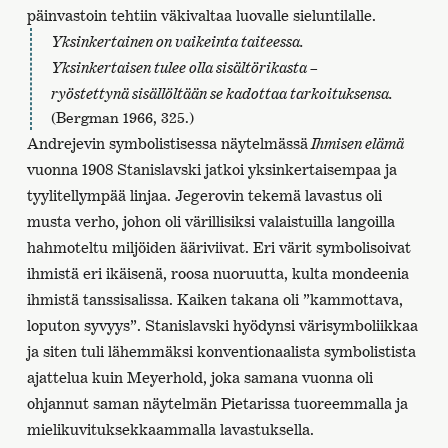
päinvastoin tehtiin väkivaltaa luovalle sieluntilalle.
Yksinkertainen on vaikeinta taiteessa.
Yksinkertaisen tulee olla sisältörikasta –
ryöstettynä sisällöltään se kadottaa tarkoituksensa.
(Bergman 1966, 325.)
Andrejevin symbolistisessa näytelmässä
Ihmisen elämä
vuonna 1908 Stanislavski jatkoi yksinkertaisempaa ja
tyylitellympää linjaa. Jegerovin tekemä lavastus oli
musta verho, johon oli värillisiksi valaistuilla langoilla
hahmoteltu miljöiden ääriviivat. Eri värit symbolisoivat
ihmistä eri ikäisenä, roosa nuoruutta, kulta mondeenia
ihmistä tanssisalissa. Kaiken takana oli ”kammottava,
loputon syvyys”. Stanislavski hyödynsi värisymboliikkaa
ja siten tuli lähemmäksi konventionaalista symbolistista
ajattelua kuin Meyerhold, joka samana vuonna oli
ohjannut saman näytelmän Pietarissa tuoreemmalla ja
mielikuvituksekkaammalla lavastuksella.