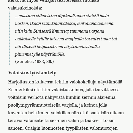
valaisukeinoista:
…mustana silhuettina läpikuultavaa sinistä lasia
vasten, ikään kuin kuunvalossa; lentävänä aaveena
niin kuin
Sinisessä linnussa
; tummana varjona
valkoiselle tyllille laterna magicalla toteutettuna; tai
värillisenä heijastuksena näyttämön sivulta
pimennetylle näyttämölle.
(Senelick 1982, 86.)
Valaistustyöskentely
Harjoitusten kuluessa tehtiin valokokeiluja näyttämöllä.
Esimerkiksi etsittiin valaistuskeinoa, jolla tarvittaessa
voitaisiin verhota näkyvistä kunkin sermin alareuna
puoliympyränmuotoisella varjolla, ja keinoa jolla
kaventaa heittimien valokiilaa niin että saataisiin aikaan
teräviä valonsäteitä sermien väliin ja taakse – toisin
sanoen, Craigin luonnosten tyypillisten valomuotojen