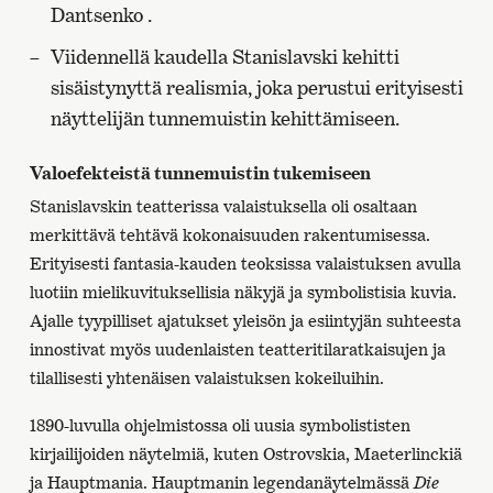
Dantsenko .
Viidennellä kaudella Stanislavski kehitti
sisäistynyttä realismia, joka perustui erityisesti
näyttelijän tunnemuistin kehittämiseen.
Valoefekteistä tunnemuistin tukemiseen
Stanislavskin teatterissa valaistuksella oli osaltaan
merkittävä tehtävä kokonaisuuden rakentumisessa.
Erityisesti fantasia-kauden teoksissa valaistuksen avulla
luotiin mielikuvituksellisia näkyjä ja symbolistisia kuvia.
Ajalle tyypilliset ajatukset yleisön ja esiintyjän suhteesta
innostivat myös uudenlaisten teatteritilaratkaisujen ja
tilallisesti yhtenäisen valaistuksen kokeiluihin.
1890-luvulla ohjelmistossa oli uusia symbolististen
kirjailijoiden näytelmiä, kuten Ostrovskia, Maeterlinckiä
ja Hauptmania. Hauptmanin legendanäytelmässä
Die