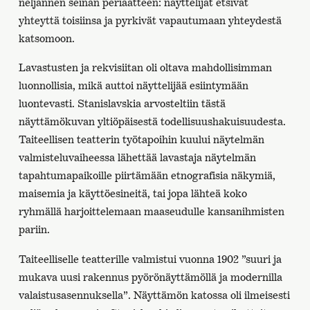
neljännen seinän periaatteen: näyttelijät etsivät
yhteyttä toisiinsa ja pyrkivät vapautumaan yhteydestä
katsomoon.
Lavastusten ja rekvisiitan oli oltava mahdollisimman
luonnollisia, mikä auttoi näyttelijää esiintymään
luontevasti. Stanislavskia arvosteltiin tästä
näyttämökuvan yltiöpäisestä todellisuushakuisuudesta.
Taiteellisen teatterin työtapoihin kuului näytelmän
valmisteluvaiheessa lähettää lavastaja näytelmän
tapahtumapaikoille piirtämään etnografisia näkymiä,
maisemia ja käyttöesineitä, tai jopa lähteä koko
ryhmällä harjoittelemaan maaseudulle kansanihmisten
pariin.
Taiteelliselle teatterille valmistui vuonna 1902 ”suuri ja
mukava uusi rakennus pyörönäyttämöllä ja modernilla
valaistusasennuksella”. Näyttämön katossa oli ilmeisesti