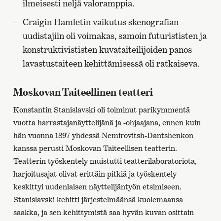
ilmeisesti neljä valoramppia.
Craigin Hamletin vaikutus skenografian
uudistajiin oli voimakas, samoin futurististen ja
konstruktivististen kuvataiteilijoiden panos
lavastustaiteen kehittämisessä oli ratkaiseva.
Moskovan Taiteellinen teatteri
Konstantin Stanislavski oli toiminut parikymmentä
vuotta harrastajanäyttelijänä ja -ohjaajana, ennen kuin
hän vuonna 1897 yhdessä Nemirovitsh-Dantshenkon
kanssa perusti Moskovan Taiteellisen teatterin.
Teatterin työskentely muistutti teatterilaboratoriota,
harjoitusajat olivat erittäin pitkiä ja työskentely
keskittyi uudenlaisen näyttelijäntyön etsimiseen.
Stanislavski kehitti järjestelmäänsä kuolemaansa
saakka, ja sen kehittymistä saa hyvän kuvan osittain