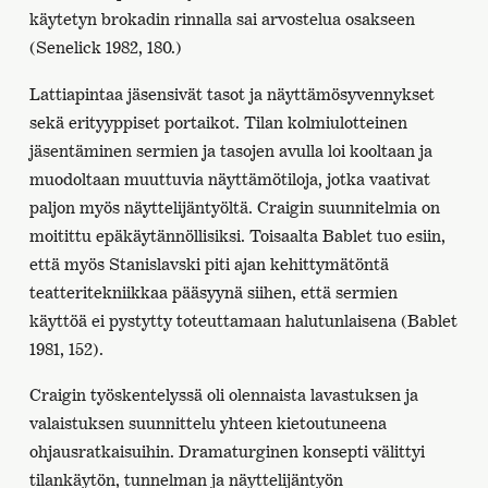
käytetyn brokadin rinnalla sai arvostelua osakseen
(Senelick 1982, 180.)
Lattiapintaa jäsensivät tasot ja näyttämösyvennykset
sekä erityyppiset portaikot. Tilan kolmiulotteinen
jäsentäminen sermien ja tasojen avulla loi kooltaan ja
muodoltaan muuttuvia näyttämötiloja, jotka vaativat
paljon myös näyttelijäntyöltä. Craigin suunnitelmia on
moitittu epäkäytännöllisiksi. Toisaalta Bablet tuo esiin,
että myös Stanislavski piti ajan kehittymätöntä
teatteritekniikkaa pääsyynä siihen, että sermien
käyttöä ei pystytty toteuttamaan halutunlaisena (Bablet
1981, 152).
Craigin työskentelyssä oli olennaista lavastuksen ja
valaistuksen suunnittelu yhteen kietoutuneena
ohjausratkaisuihin. Dramaturginen konsepti välittyi
tilankäytön, tunnelman ja näyttelijäntyön