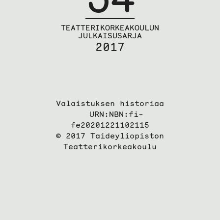
TEATTERIKORKEAKOULUN
JULKAISUSARJA
2017
Valaistuksen historiaa
URN:NBN:fi-
fe20201221102115
© 2017 Taideyliopiston
Teatterikorkeakoulu
Taideyli
sivuille