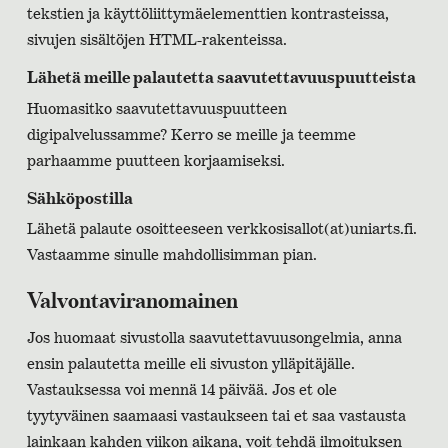
tekstien ja käyttöliittymäelementtien kontrasteissa,
sivujen sisältöjen HTML-rakenteissa.
Lähetä meille palautetta saavutettavuuspuutteista
Huomasitko saavutettavuuspuutteen
digipalvelussamme? Kerro se meille ja teemme
parhaamme puutteen korjaamiseksi.
Sähköpostilla
Lähetä palaute osoitteeseen verkkosisallot(at)uniarts.fi.
Vastaamme sinulle mahdollisimman pian.
Valvontaviranomainen
Jos huomaat sivustolla saavutettavuusongelmia, anna
ensin palautetta meille eli sivuston ylläpitäjälle.
Vastauksessa voi mennä 14 päivää. Jos et ole
tyytyväinen saamaasi vastaukseen tai et saa vastausta
lainkaan kahden viikon aikana, voit tehdä ilmoituksen