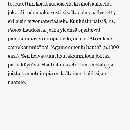
toteutettiin korkeatasoisella kiviholvauksella,
joka oli todennäköisesti sisältäpäin päällystetty
erilaisin arvomateriaalein. Kuuluisin näistä, ns.
tholos
-haudoista, jotka yleensä sijaitsivat
palatsimuurien sisäpuolella, on ns. ”Atreuksen
aarrekammio” tai ”Agamemnonin hauta” (n.1300
eaa.). Sen holvattuun hautakammioon johtaa
pitkä käytävä. Hautoihin asetettiin uhrilahjoja,
joista tunnetuimpia on kultainen hallitsijan
naamio.