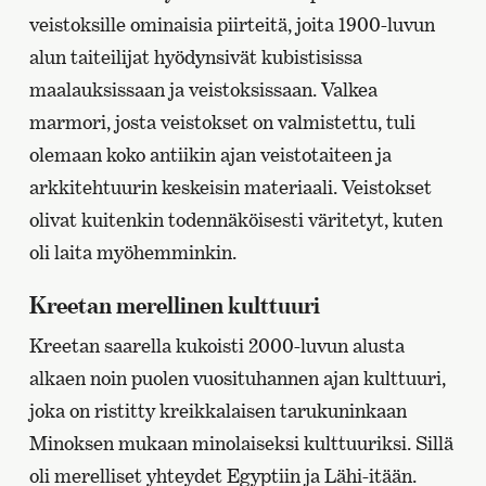
veistoksille ominaisia piirteitä, joita 1900-luvun
alun taiteilijat hyödynsivät kubistisissa
maalauksissaan ja veistoksissaan. Valkea
marmori, josta veistokset on valmistettu, tuli
olemaan koko antiikin ajan veistotaiteen ja
arkkitehtuurin keskeisin materiaali. Veistokset
olivat kuitenkin todennäköisesti väritetyt, kuten
oli laita myöhemminkin.
Kreetan merellinen kulttuuri
Kreetan saarella kukoisti 2000-luvun alusta
alkaen noin puolen vuosituhannen ajan kulttuuri,
joka on ristitty kreikkalaisen tarukuninkaan
Minoksen mukaan minolaiseksi kulttuuriksi. Sillä
oli merelliset yhteydet Egyptiin ja Lähi-itään.