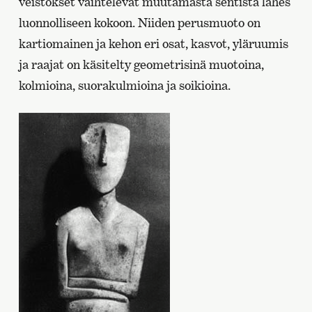
veistokset vaihtelevat muutamasta sentistä lähes
luonnolliseen kokoon. Niiden perusmuoto on
kartiomainen ja kehon eri osat, kasvot, yläruumis
ja raajat on käsitelty geometrisinä muotoina,
kolmioina, suorakulmioina ja soikioina.