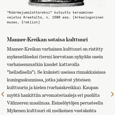
”Käärmejumalattareksi” kutsuttu keraaminen
veistos Kreetalta, n. 1600 eaa. [Arkeologoninen
museo, Iraklion]
Manner-Kreikan sotaisa kulttuuri
Manner-Kreikan varhainen kulttuuri on ristitty
mykeneläiseksi (termi korvataan nykyään usein
varhaisemmatkin kaudet kattavalla
”helladisella”). Se kukoisti useissa rinnakkaisissa
kuningaskunnissa, jotka jakoivat yhteisen
kulttuurin ja kielen (varhaiskreikka). Kaupan
Edelliselle
myötä hankittiin arvomateriaaleja eri puolilta
sivulle
Välimeren maailmaa. Esinelöytöjen perusteella
Mykenen kulttuuri oli melkoinen vastakohta