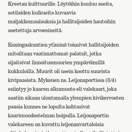
Kreetan kulttuurille. Löytöihin kuuluu aseita,
sotilaiden kulkueita kuvaavia
maljakkomaalauksia ja hallitsijoiden hautoihin
asetettuja arvoesineitä.
Kuningaskuntien ytiminä toimivat hallitsijoiden
mitoiltaan vaatimattomat palatsit, jotka
sijaitsivat linnoitusmuurien ympäröimillä
kukkuloilla. Muurit oli usein koottu suurista
kivipaasista. Mykenen ns. Leijonaportissa (3/4)
esiintyy jo kaaren alkumuoto eli valekaari, joka
saatiin aikaan ulontamalla ylempien kivikerrosten
paasia kunnes ne lopulta kohtasivat
kaarimuodostelman huipulla. Leijonaportin
valekareen on kuvattu leijonanvartaloisia