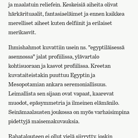
ja maalatuin reliefein. Keskeisiä aiheita olivat
härkärituaalit, fantasiaeläimet ja ennen kaikkea
merelliset aiheet kuten delfiinit ja erilaiset
merikasvit.
Ihmishahmot kuvattiin usein ns. ”egyptiläisessä
asennossa” jalat profiilissa, ylävartalo
kohtisuoraan ja kasvot profiilissa. Kreetan
kuvataiteistakin puuttuu Egyptin ja
Mesopotamian ankara seremoniallisuus.
Leimallista sen sijaan ovat vapaat, kaarevat
muodot, epäsymmetria ja ilmeinen elämänilo.
Seinämaalausten joukossa on myös varhaisimpina
pidettyjä maisemakuvauksia.
Rahatalouteen ei ollut vielä siirrytty, joskin