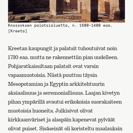
Knossoksen palatsialuetta, n. 1600–1400 eaa.
[Kreeta]
Kreetan kaupungit ja palatsit tuhoutuivat noin
1730 eaa. mutta ne rakennettiin pian uudelleen.
Pohjaratkaisultaan palatsit ovat varsin
vapaamuotoisia. Niistä puuttuu täysin
Mesopotamian ja Egyptin arkkitehtuurin
aksiaalisuus ja seremoniallisuus. Laajan kivetyn
pihan ympärillä avautui erikokoisia suorakaiteen
muotoisia huoneita. Julkisivut olivat
kirkkaanväriset ja alaspäin kapenevat pylväät
olivat puiset. Sisäseinät oli koristeltu maalauksin