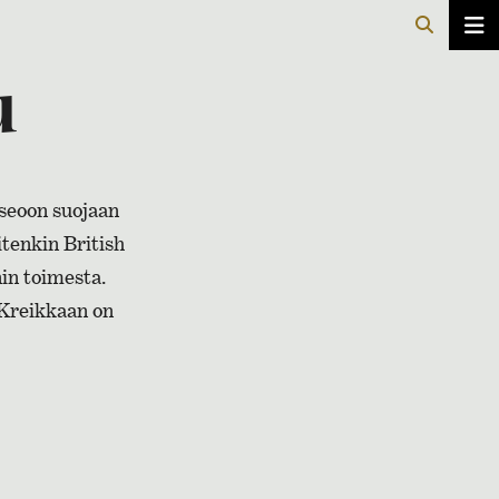
u
useoon suojaan
itenkin British
nin toimesta.
 Kreikkaan on