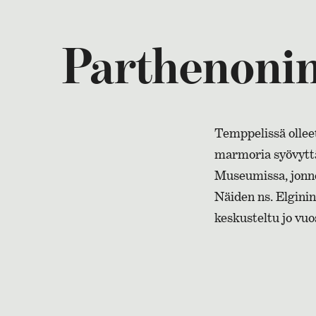
Parthenonin
Temppelissä ollee
marmoria syövyttäv
Museumissa, jonne 
Näiden ns. Elgini
keskusteltu jo vu