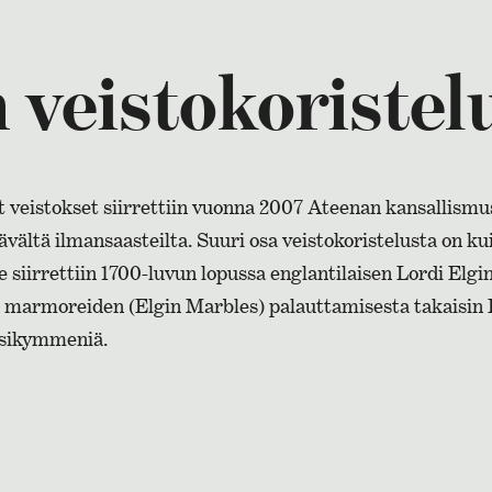
 veistokoristel
t veistokset siirrettiin vuonna 2007 Ateenan kansallism
ältä ilmansaasteilta. Suuri osa veistokoristelusta on ku
siirrettiin 1700-luvun lopussa englantilaisen Lordi Elgi
n marmoreiden (Elgin Marbles) palauttamisesta takaisin
osikymmeniä.