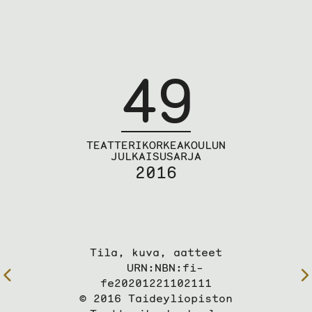
49
TEATTERIKORKEAKOULUN
JULKAISUSARJA
2016
Tila, kuva, aatteet
URN:NBN:fi-
Edelliselle
fe20201221102111
sivulle
© 2016 Taideyliopiston