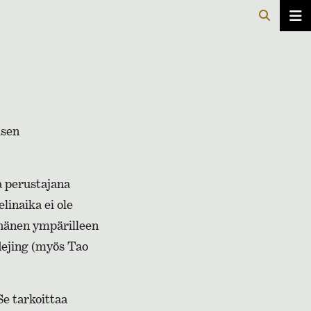
isen
a perustajana
linaika ei ole
 hänen ympärilleen
dejing (myös Tao
Se tarkoittaa