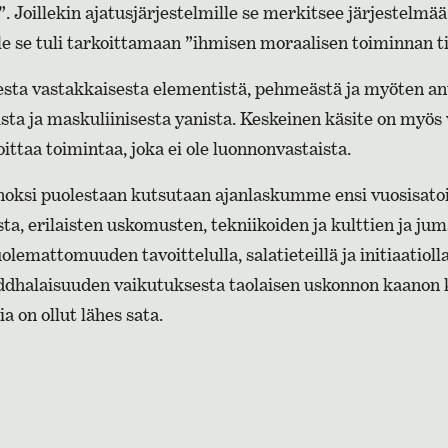
a”. Joillekin ajatusjärjestelmille se merkitsee järjestelmää
lle se tuli tarkoittamaan ”ihmisen moraalisen toiminnan ti
sta vastakkaisesta elementistä, pehmeästä ja myöten an
ista ja maskuliinisesta yanista. Keskeinen käsite on myös 
oittaa toimintaa, joka ei ole luonnonvastaista.
noksi puolestaan kutsutaan ajanlaskumme ensi vuosisat
a, erilaisten uskomusten, tekniikoiden ja kulttien ja ju
olemattomuuden tavoittelulla, salatieteillä ja initiaatiolla
uddhalaisuuden vaikutuksesta taolaisen uskonnon kaanon k
a on ollut lähes sata.