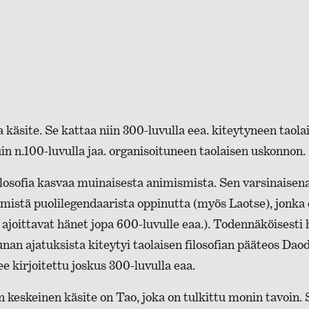
a käsite. Se kattaa niin 300-luvulla eea. kiteytyneen taola
uin n.100-luvulla jaa. organisoituneen taolaisen uskonnon.
ilosofia kasvaa muinaisesta animismista. Sen varsinaisen
mistä puolilegendaarista oppinutta (myös Laotse), jonka e
 ajoittavat hänet jopa 600-luvulle eaa.). Todennäköisesti
an ajatuksista kiteytyi taolaisen filosofian pääteos Dao
ee kirjoitettu joskus 300-luvulla eaa.
n keskeinen käsite on Tao, joka on tulkittu monin tavoin. 