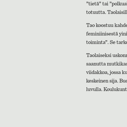
”tietä” tai ”polku
totuutta. Taolaisi
Tao koostuu kahde
feminiinisestä yin
toiminta”. Se tark
Taolaiseksi uskon
saanutta mutkikast
viidakkoa, jossa ku
keskeinen sija. B
luvulla. Koulukunti