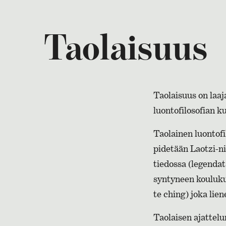
Taolaisuus
Taolaisuus on laaj
luontofilosofian k
Taolainen luontof
pidetään Laotzi-ni
tiedossa (legendat
syntyneen koulukun
te ching) joka lien
Taolaisen ajattelu