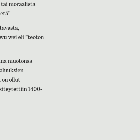
 tai moraalista
etä”.
tavasta,
wu wei eli ”teoton
oina muotonsa
maluuksien
 on ollut
iteytettiin 1400-