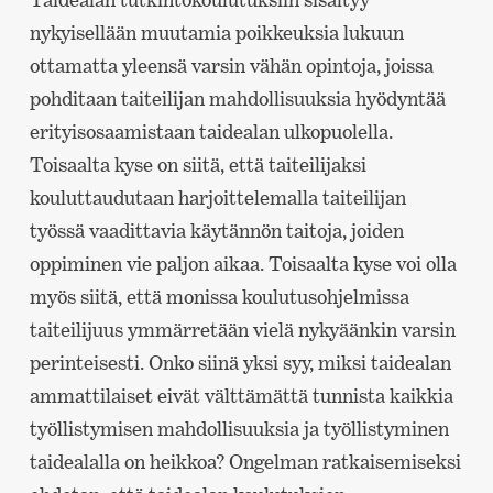
nykyisellään muutamia poikkeuksia lukuun
ottamatta yleensä varsin vähän opintoja, joissa
pohditaan taiteilijan mahdollisuuksia hyödyntää
erityisosaamistaan taidealan ulkopuolella.
Toisaalta kyse on siitä, että taiteilijaksi
kouluttaudutaan harjoittelemalla taiteilijan
työssä vaadittavia käytännön taitoja, joiden
oppiminen vie paljon aikaa. Toisaalta kyse voi olla
myös siitä, että monissa koulutusohjelmissa
taiteilijuus ymmärretään vielä nykyäänkin varsin
perinteisesti. Onko siinä yksi syy, miksi taidealan
ammattilaiset eivät välttämättä tunnista kaikkia
työllistymisen mahdollisuuksia ja työllistyminen
taidealalla on heikkoa? Ongelman ratkaisemiseksi