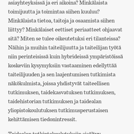
asiayhteyksissä ja eri aikoina? Minkälaista
toimijuutta ja toimintaa siihen kuuluu?
Minkälaista tietoa, taitoja ja osaamista siihen
liittyy? Minkälaiset eettiset periaatteet ohjaavat
sitä? Miten se tulee oikeutetuksi eri tilanteissa?
Näihin ja muihin taiteilijuutta ja taiteilijan työtä
niin perinteisissä kuin hybrideissä ympäristöissä
koskeviin kysymyksiin vastaaminen edellyttää
taiteilijuuden ja sen laajentumisen tutkimista
näkökulmista, joissa yhdistyvät taiteellisen
tutkimuksen, taidekasvatuksen tutkimuksen,
taidehistorian tutkimuksen ja taidealan
yliopistokoulutuksen tutkimusperustaisen
kehittämisen tiedonintressit.
Taidealan tutkintokoulutuksiin sisältyy