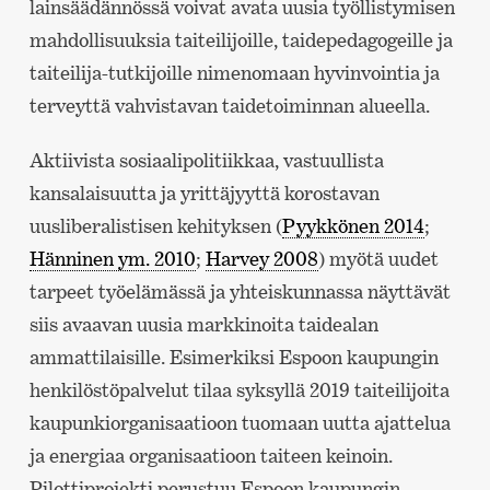
lainsäädännössä voivat avata uusia työllistymisen
mahdollisuuksia taiteilijoille, taidepedagogeille ja
taiteilija-tutkijoille nimenomaan hyvinvointia ja
terveyttä vahvistavan taidetoiminnan alueella.
Aktiivista sosiaalipolitiikkaa, vastuullista
kansalaisuutta ja yrittäjyyttä korostavan
uusliberalistisen kehityksen (
Pyykkönen 2014
;
Hänninen ym. 2010
;
Harvey 2008
) myötä uudet
tarpeet työelämässä ja yhteiskunnassa näyttävät
siis avaavan uusia markkinoita taidealan
ammattilaisille. Esimerkiksi Espoon kaupungin
henkilöstöpalvelut tilaa syksyllä 2019 taiteilijoita
kaupunkiorganisaatioon tuomaan uutta ajattelua
ja energiaa organisaatioon taiteen keinoin.
Pilottiprojekti perustuu Espoon kaupungin