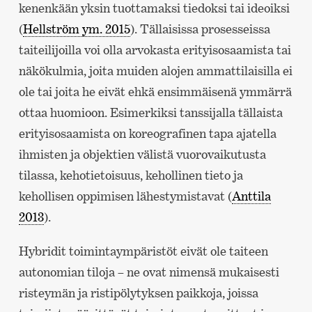
kenenkään yksin tuottamaksi tiedoksi tai ideoiksi
(
Hellström ym. 2015
). Tällaisissa prosesseissa
taiteilijoilla voi olla arvokasta erityisosaamista tai
näkökulmia, joita muiden alojen ammattilaisilla ei
ole tai joita he eivät ehkä ensimmäisenä ymmärrä
ottaa huomioon. Esimerkiksi tanssijalla tällaista
erityisosaamista on koreografinen tapa ajatella
ihmisten ja objektien välistä vuorovaikutusta
tilassa, kehotietoisuus, kehollinen tieto ja
kehollisen oppimisen lähestymistavat (
Anttila
2013
).
Hybridit toimintaympäristöt eivät ole taiteen
autonomian tiloja – ne ovat nimensä mukaisesti
risteymän ja ristipölytyksen paikkoja, joissa