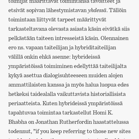
toimijat määrittävät toimintansa tavoitteet ja
etsivät sopivan lähestymistavan
yhdessä
. Tällöin
toimintaan liittyvät tarpeet määrittyvät
tarkasteltavana olevasta asiasta käsin eivätkä siis
pelkästään taiteen intresseistä käsin. Olennainen
ero ns. vapaan taiteilijan ja hybriditaiteilijan
välillä onkin ehkä asenne: hybrideissä
ympäristöissä toimiminen edellyttää taiteilijalta
kykyä asettua dialogisuhteeseen muiden alojen
ammattilaisten kanssa ja myös halua luopua edes
hetkeksi taidealalla vaikuttavista historiallisista
periaatteista. Kuten hybrideissä ympäristöissä
tapahtuvaa toimintaa tarkastellut Homi K.
Bhabha on Jonathan Rutherfordin haastattelussa
todennut, ”if you keep referring to those new sites