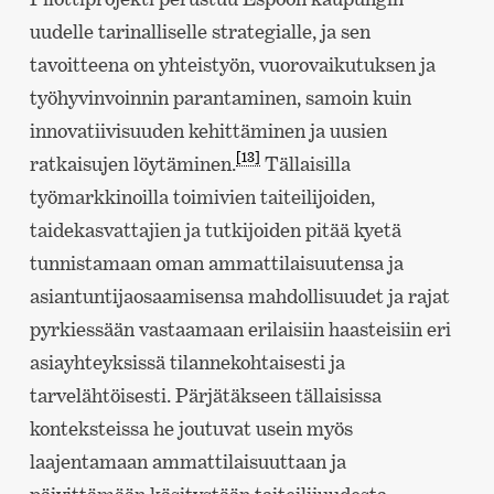
uudelle tarinalliselle strategialle, ja sen
tavoitteena on yhteistyön, vuorovaikutuksen ja
työhyvinvoinnin parantaminen, samoin kuin
innovatiivisuuden kehittäminen ja uusien
[13]
ratkaisujen löytäminen.
Tällaisilla
työmarkkinoilla toimivien taiteilijoiden,
taidekasvattajien ja tutkijoiden pitää kyetä
tunnistamaan oman ammattilaisuutensa ja
asiantuntijaosaamisensa mahdollisuudet ja rajat
pyrkiessään vastaamaan erilaisiin haasteisiin eri
asiayhteyksissä tilannekohtaisesti ja
tarvelähtöisesti. Pärjätäkseen tällaisissa
konteksteissa he joutuvat usein myös
laajentamaan ammattilaisuuttaan ja