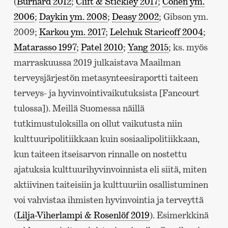
(
Burnard 2012
;
Clift & Stickley 2017
;
Cohen ym.
2006
;
Daykin ym. 2008
;
Deasy 2002
; Gibson ym.
2009;
Karkou ym. 2017
;
Lelchuk Staricoff 2004
;
Matarasso 1997
;
Patel 2010
;
Yang 2015
; ks. myös
marraskuussa 2019 julkaistava Maailman
terveysjärjestön metasynteesiraportti taiteen
terveys- ja hyvinvointivaikutuksista [Fancourt
tulossa]). Meillä Suomessa näillä
tutkimustuloksilla on ollut vaikutusta niin
kulttuuripolitiikkaan kuin sosiaalipolitiikkaan,
kun taiteen itseisarvon rinnalle on nostettu
ajatuksia kulttuurihyvinvoinnista eli siitä, miten
aktiivinen taiteisiin ja kulttuuriin osallistuminen
voi vahvistaa ihmisten hyvinvointia ja terveyttä
(
Lilja-Viherlampi & Rosenlöf 2019
). Esimerkkinä