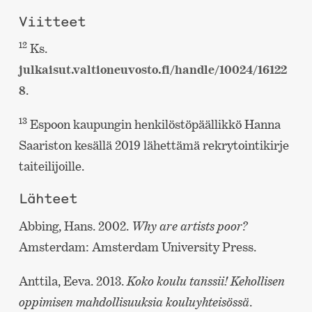
Viitteet
12
Ks.
julkaisut.valtioneuvosto.fi/handle/10024/16122
8
.
13
Espoon kaupungin henkilöstöpäällikkö Hanna
Saariston kesällä 2019 lähettämä rekrytointikirje
taiteilijoille.
Lähteet
Abbing, Hans. 2002.
Why are artists poor?
Amsterdam: Amsterdam University Press.
Anttila, Eeva. 2013.
Koko koulu tanssii! Kehollisen
oppimisen mahdollisuuksia kouluyhteisössä
.