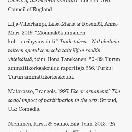
review of the medical literature
. London: Arts
Council of England.
Lilja-Viherlampi, Liisa-Maria & Rosenlöf, Anna-
Mari. 2019. ”Moninäkökulmainen
kulttuurihyvinvointi.”
Taide töissä – Näkökulmia
taiteen opetukseen sekä taiteilijan rooliin
yhteisöissä
, toim. Ilona Tanskanen, 20–39. Turun
ammattikorkeakoulun raportteja 256. Turku:
Turun ammattikorkeakoulu.
Matarasso, François. 1997.
Use or ornament? The
social impact of participation in the arts
. Stroud,
UK: Comedia.
Nieminen, Kirsti & Sainio, Eila, toim. 2013.
”Ei