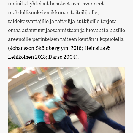
mainitut yhteiset haasteet ovat avanneet
mahdollisuuksien ikkunan taiteilijoille,
taidekasvattajille ja taiteilija-tutkijoille tarjota
omaa asiantuntijaosaamistaan ja luovuutta uusille
areenoille perinteisen taiteen kentän ulkopuolella
(
Johansson Sköldberg ym. 2016
;
Heinsius &
Lehikoinen 2013
;
Darsø 2004
).