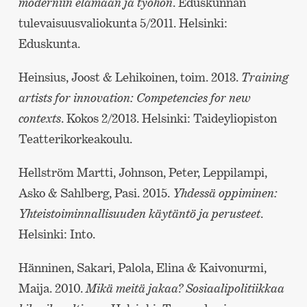
moderniin elämään ja työhön
. Eduskunnan
tulevaisuusvaliokunta 5/2011. Helsinki:
Eduskunta.
Heinsius, Joost & Lehikoinen, toim. 2013.
Training
artists for innovation: Competencies for new
contexts
. Kokos 2/2013. Helsinki: Taideyliopiston
Teatterikorkeakoulu.
Hellström Martti, Johnson, Peter, Leppilampi,
Asko & Sahlberg, Pasi. 2015.
Yhdessä oppiminen:
Yhteistoiminnallisuuden käytäntö ja perusteet
.
Helsinki: Into.
Hänninen, Sakari, Palola, Elina & Kaivonurmi,
Maija. 2010.
Mikä meitä jakaa? Sosiaalipolitiikkaa