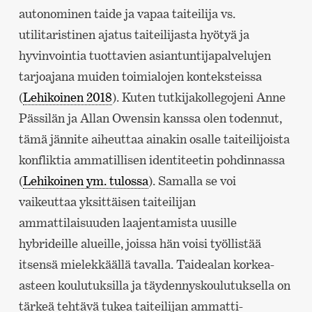
autonominen taide ja vapaa taiteilija vs.
utilitaristinen ajatus taiteilijasta hyötyä ja
hyvinvointia tuottavien asiantuntijapalvelujen
tarjoajana muiden toimialojen konteksteissa
(
Lehikoinen 2018
). Kuten tutkijakollegojeni Anne
Pässilän ja Allan Owensin kanssa olen todennut,
tämä jännite aiheuttaa ainakin osalle taiteilijoista
konfliktia ammatillisen identiteetin pohdinnassa
(
Lehikoinen ym. tulossa
). Samalla se voi
vaikeuttaa yksittäisen taiteilijan
ammattilaisuuden laajentamista uusille
hybrideille alueille, joissa hän voisi työllistää
itsensä mielekkäällä tavalla. Taidealan korkea-
asteen koulutuksilla ja täydennyskoulutuksella on
tärkeä tehtävä tukea taiteilijan ammatti-