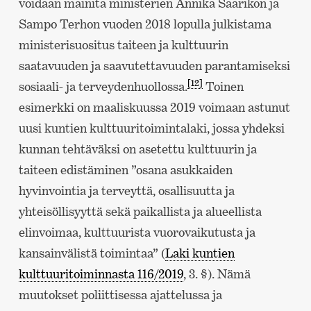
voidaan mainita ministerien Annika Saarikon ja
Sampo Terhon vuoden 2018 lopulla julkistama
ministerisuositus taiteen ja kulttuurin
saatavuuden ja saavutettavuuden parantamiseksi
[12]
sosiaali- ja terveydenhuollossa.
Toinen
esimerkki on maaliskuussa 2019 voimaan astunut
uusi kuntien kulttuuritoimintalaki, jossa yhdeksi
kunnan tehtäväksi on asetettu kulttuurin ja
taiteen edistäminen ”osana asukkaiden
hyvinvointia ja terveyttä, osallisuutta ja
yhteisöllisyyttä sekä paikallista ja alueellista
elinvoimaa, kulttuurista vuorovaikutusta ja
kansainvälistä toimintaa” (
Laki kuntien
kulttuuritoiminnasta 116/2019
, 3. §). Nämä
muutokset poliittisessa ajattelussa ja