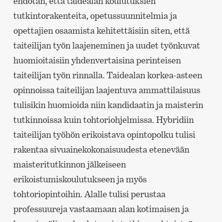
ehdotan, että taidealan koulutuksien
tutkintorakenteita, opetussuunnitelmia ja
opettajien osaamista kehitettäisiin siten, että
taiteilijan työn laajeneminen ja uudet työnkuvat
huomioitaisiin yhdenvertaisina perinteisen
taiteilijan työn rinnalla. Taidealan korkea-asteen
opinnoissa taiteilijan laajentuva ammattilaisuus
tulisikin huomioida niin kandidaatin ja maisterin
tutkinnoissa kuin tohtoriohjelmissa. Hybridiin
taiteilijan työhön erikoistava opintopolku tulisi
rakentaa sivuainekokonaisuudesta etenevään
maisteritutkinnon jälkeiseen
erikoistumiskoulutukseen ja myös
tohtoriopintoihin. Alalle tulisi perustaa
professuureja vastaamaan alan kotimaisen ja