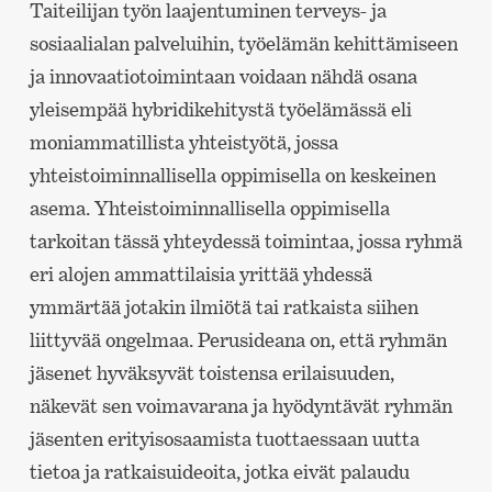
Taiteilijan työn laajentuminen terveys- ja
sosiaalialan palveluihin, työelämän kehittämiseen
ja innovaatiotoimintaan voidaan nähdä osana
yleisempää hybridikehitystä työelämässä eli
moniammatillista yhteistyötä, jossa
yhteistoiminnallisella oppimisella on keskeinen
asema. Yhteistoiminnallisella oppimisella
tarkoitan tässä yhteydessä toimintaa, jossa ryhmä
eri alojen ammattilaisia yrittää yhdessä
ymmärtää jotakin ilmiötä tai ratkaista siihen
liittyvää ongelmaa. Perusideana on, että ryhmän
jäsenet hyväksyvät toistensa erilaisuuden,
näkevät sen voimavarana ja hyödyntävät ryhmän
jäsenten erityisosaamista tuottaessaan uutta
tietoa ja ratkaisuideoita, jotka eivät palaudu