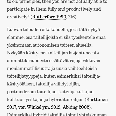
to old principles, then you are not actually able to
participate in them fully and productively and
creatively” (
Rutherford 1990
, 216).
Luovan talouden aikakaudella, jota tätä nykyä
elämme, osa taiteilijoista ei siis työskentele enää
yksinomaan autonomisen taiteen alueella.
Nykyään käsitykset taiteilijan laajentuneesta
ammattilaisuudesta sisältävät rajoja rikkovaa
moniammatillisuutta ja uusia vaihtoehtoisia
taiteilijatyyppejä, kuten esimerkiksi taiteilija-
käsityöläisen, taiteilija-viihdyttäjän,
postmodernin taiteilijan, taiteilija-tutkijan,
kulttuuriyrittäjän ja hybriditaiteilijan (
Karttunen
2017
;
van Winkel ym. 2012
;
Abbing 2002
).
Esimerkiksi hybriditaiteilija toimii yhteiskunnan