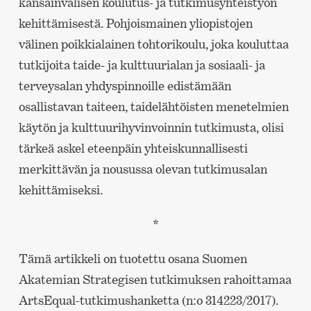
kansainvälisen koulutus- ja tutkimusyhteistyön
kehittämisestä. Pohjoismainen yliopistojen
välinen poikkialainen tohtorikoulu, joka kouluttaa
tutkijoita taide- ja kulttuurialan ja sosiaali- ja
terveysalan yhdyspinnoille edistämään
osallistavan taiteen, taidelähtöisten menetelmien
käytön ja kulttuurihyvinvoinnin tutkimusta, olisi
tärkeä askel eteenpäin yhteiskunnallisesti
merkittävän ja nousussa olevan tutkimusalan
kehittämiseksi.
*
Tämä artikkeli on tuotettu osana Suomen
Akatemian Strategisen tutkimuksen rahoittamaa
ArtsEqual-tutkimushanketta (n:o 314223/2017).