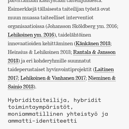
päivittämään käsitystään taiteilijuudesta.
Esimerkkejä tällaisesta taiteilijan työstä ovat
muun muassa taiteelliset interventiot
organisaatioissa (Johansson Sköldberg ym. 2016;
Lehikoinen ym. 2016
), taidelähtöinen
innovaatioiden kehittäminen (
Känkänen 2013
;
Heinsius & Lehikoinen 2013;
Rantala & Jansson
2013
) ja eri kohderyhmille suunnatut
taideperustaiset hyvinvointiprojektit (
Laitinen
2017
;
Lehikoinen & Vanhanen 2017
;
Nieminen &
Sainio 2013
).
Hybriditaiteilija, hybridit
toimintaympäristöt,
moniammatillinen yhteistyö ja
ammatti-identiteetti