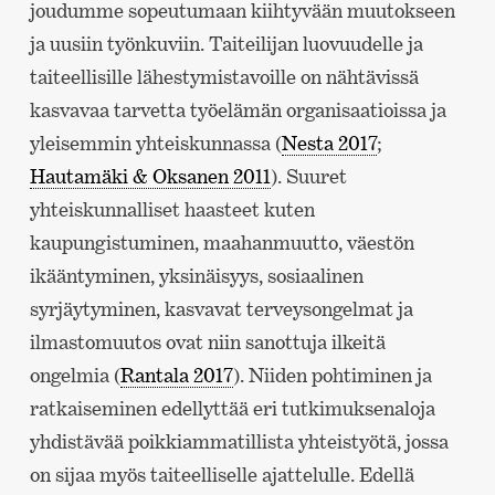
joudumme sopeutumaan kiihtyvään muutokseen
ja uusiin työnkuviin. Taiteilijan luovuudelle ja
taiteellisille lähestymistavoille on nähtävissä
kasvavaa tarvetta työelämän organisaatioissa ja
yleisemmin yhteiskunnassa (
Nesta 2017
;
Hautamäki & Oksanen 2011
). Suuret
yhteiskunnalliset haasteet kuten
kaupungistuminen, maahanmuutto, väestön
ikääntyminen, yksinäisyys, sosiaalinen
syrjäytyminen, kasvavat terveysongelmat ja
ilmastomuutos ovat niin sanottuja ilkeitä
ongelmia (
Rantala 2017
). Niiden pohtiminen ja
ratkaiseminen edellyttää eri tutkimuksenaloja
yhdistävää poikkiammatillista yhteistyötä, jossa
on sijaa myös taiteelliselle ajattelulle. Edellä