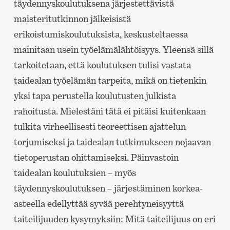
täydennyskoulutuksena järjestettävistä
maisteritutkinnon jälkeisistä
erikoistumiskoulutuksista, keskusteltaessa
mainitaan usein työelämälähtöisyys. Yleensä sillä
tarkoitetaan, että koulutuksen tulisi vastata
taidealan työelämän tarpeita, mikä on tietenkin
yksi tapa perustella koulutusten julkista
rahoitusta. Mielestäni tätä ei pitäisi kuitenkaan
tulkita virheellisesti teoreettisen ajattelun
torjumiseksi ja taidealan tutkimukseen nojaavan
tietoperustan ohittamiseksi. Päinvastoin
taidealan koulutuksien – myös
täydennyskoulutuksen – järjestäminen korkea-
asteella edellyttää syvää perehtyneisyyttä
taiteilijuuden kysymyksiin: Mitä taiteilijuus on eri