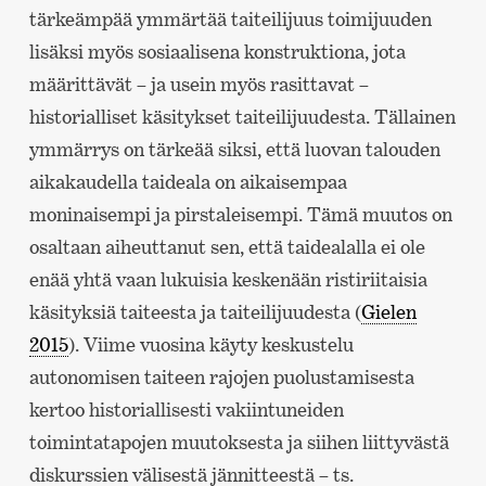
tärkeämpää ymmärtää taiteilijuus toimijuuden
lisäksi myös sosiaalisena konstruktiona, jota
määrittävät – ja usein myös rasittavat –
historialliset käsitykset taiteilijuudesta. Tällainen
ymmärrys on tärkeää siksi, että luovan talouden
aikakaudella taideala on aikaisempaa
moninaisempi ja pirstaleisempi. Tämä muutos on
osaltaan aiheuttanut sen, että taidealalla ei ole
enää yhtä vaan lukuisia keskenään ristiriitaisia
käsityksiä taiteesta ja taiteilijuudesta (
Gielen
2015
). Viime vuosina käyty keskustelu
autonomisen taiteen rajojen puolustamisesta
kertoo historiallisesti vakiintuneiden
toimintatapojen muutoksesta ja siihen liittyvästä
diskurssien välisestä jännitteestä – ts.