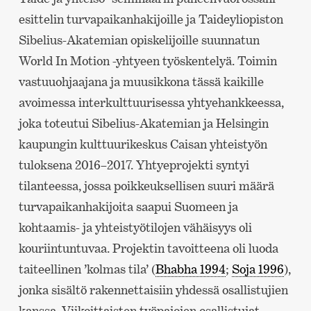
esittelin turvapaikanhakijoille ja Taideyliopiston
Sibelius-Akatemian opiskelijoille suunnatun
World In Motion -yhtyeen työskentelyä. Toimin
vastuuohjaajana ja muusikkona tässä kaikille
avoimessa interkulttuurisessa yhtyehankkeessa,
joka toteutui Sibelius-Akatemian ja Helsingin
kaupungin kulttuurikeskus Caisan yhteistyön
tuloksena 2016–2017. Yhtyeprojekti syntyi
tilanteessa, jossa poikkeuksellisen suuri määrä
turvapaikanhakijoita saapui Suomeen ja
kohtaamis- ja yhteistyötilojen vähäisyys oli
kouriintuntuvaa. Projektin tavoitteena oli luoda
taiteellinen ’kolmas tila’ (
Bhabha 1994
;
Soja 1996
),
jonka sisältö rakennettaisiin yhdessä osallistujien
kanssa. Viikoittaisten työpajojen osallistujat