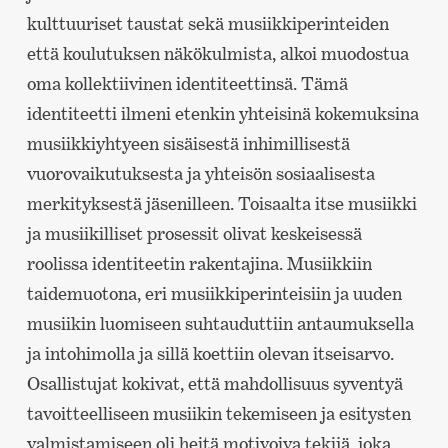
kulttuuriset taustat sekä musiikkiperinteiden
että koulutuksen näkökulmista, alkoi muodostua
oma kollektiivinen identiteettinsä. Tämä
identiteetti ilmeni etenkin yhteisinä kokemuksina
musiikkiyhtyeen sisäisestä inhimillisestä
vuorovaikutuksesta ja yhteisön sosiaalisesta
merkityksestä jäsenilleen. Toisaalta itse musiikki
ja musiikilliset prosessit olivat keskeisessä
roolissa identiteetin rakentajina. Musiikkiin
taidemuotona, eri musiikkiperinteisiin ja uuden
musiikin luomiseen suhtauduttiin antaumuksella
ja intohimolla ja sillä koettiin olevan itseisarvo.
Osallistujat kokivat, että mahdollisuus syventyä
tavoitteelliseen musiikin tekemiseen ja esitysten
valmistamiseen oli heitä motivoiva tekijä, joka