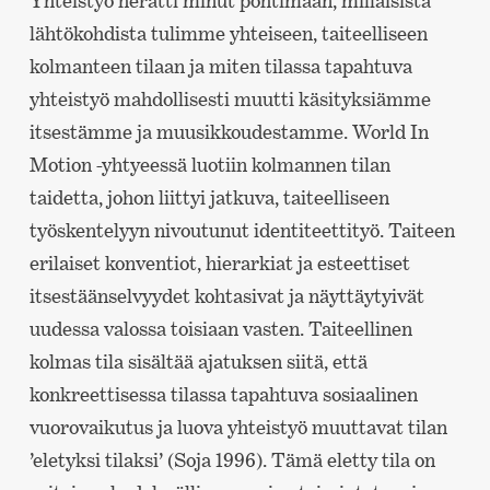
Yhteistyö herätti minut pohtimaan, millaisista
lähtökohdista tulimme yhteiseen, taiteelliseen
kolmanteen tilaan ja miten tilassa tapahtuva
yhteistyö mahdollisesti muutti käsityksiämme
itsestämme ja muusikkoudestamme. World In
Motion -yhtyeessä luotiin kolmannen tilan
taidetta, johon liittyi jatkuva, taiteelliseen
työskentelyyn nivoutunut identiteettityö. Taiteen
erilaiset konventiot, hierarkiat ja esteettiset
itsestäänselvyydet kohtasivat ja näyttäytyivät
uudessa valossa toisiaan vasten. Taiteellinen
kolmas tila sisältää ajatuksen siitä, että
konkreettisessa tilassa tapahtuva sosiaalinen
vuorovaikutus ja luova yhteistyö muuttavat tilan
’eletyksi tilaksi’ (Soja 1996). Tämä eletty tila on