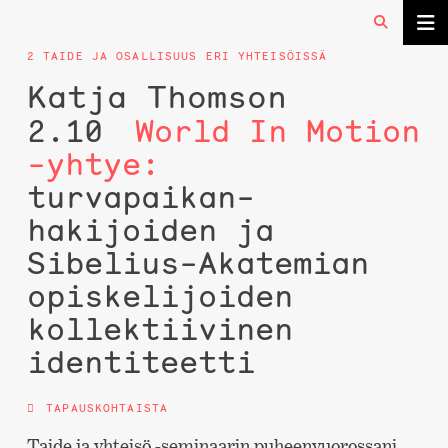
2 TAIDE JA OSALLISUUS ERI YHTEISÖISSÄ
Katja Thomson
2.10
World In Motion
-yhtye:
turvapaikan­
hakijoiden ja
Sibelius-Akatemian
opiskelijoiden
kollektiivinen
identiteetti
TAPAUSKOHTAISTA
Taide ja yhteisö -seminaarin puheenvuorossani