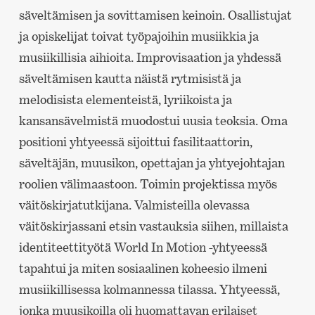
säveltämisen ja sovittamisen keinoin. Osallistujat
ja opiskelijat toivat työpajoihin musiikkia ja
musiikillisia aihioita. Improvisaation ja yhdessä
säveltämisen kautta näistä rytmisistä ja
melodisista elementeistä, lyriikoista ja
kansansävelmistä muodostui uusia teoksia. Oma
positioni yhtyeessä sijoittui fasilitaattorin,
säveltäjän, muusikon, opettajan ja yhtyejohtajan
roolien välimaastoon. Toimin projektissa myös
väitöskirjatutkijana. Valmisteilla olevassa
väitöskirjassani etsin vastauksia siihen, millaista
identiteettityötä World In Motion -yhtyeessä
tapahtui ja miten sosiaalinen koheesio ilmeni
musiikillisessa kolmannessa tilassa. Yhtyeessä,
jonka muusikoilla oli huomattavan erilaiset