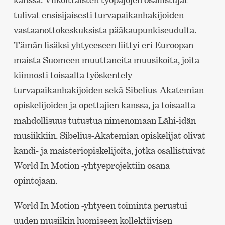
tulivat ensisijaisesti turvapaikanhakijoiden
vastaanottokeskuksista pääkaupunkiseudulta.
Tämän lisäksi yhtyeeseen liittyi eri Euroopan
maista Suomeen muuttaneita muusikoita, joita
kiinnosti toisaalta työskentely
turvapaikanhakijoiden sekä Sibelius-Akatemian
opiskelijoiden ja opettajien kanssa, ja toisaalta
mahdollisuus tutustua nimenomaan Lähi-idän
musiikkiin. Sibelius-Akatemian opiskelijat olivat
kandi- ja maisteriopiskelijoita, jotka osallistuivat
World In Motion -yhtyeprojektiin osana
opintojaan.
World In Motion -yhtyeen toiminta perustui
uuden musiikin luomiseen kollektiivisen