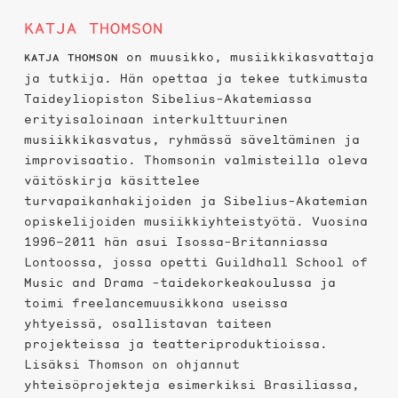
KATJA THOMSON
on muusikko, musiikkikasvattaja
KATJA THOMSON
ja tutkija. Hän opettaa ja tekee tutkimusta
Taideyliopiston Sibelius-Akatemiassa
erityisaloinaan interkulttuurinen
musiikkikasvatus, ryhmässä säveltäminen ja
improvisaatio. Thomsonin valmisteilla oleva
väitöskirja käsittelee
turvapaikanhakijoiden ja Sibelius-Akatemian
opiskelijoiden musiikkiyhteistyötä. Vuosina
1996–2011 hän asui Isossa-Britanniassa
Lontoossa, jossa opetti Guildhall School of
Music and Drama -taidekorkeakoulussa ja
toimi freelancemuusikkona useissa
yhtyeissä, osallistavan taiteen
projekteissa ja teatteriproduktioissa.
Lisäksi Thomson on ohjannut
yhteisöprojekteja esimerkiksi Brasiliassa,