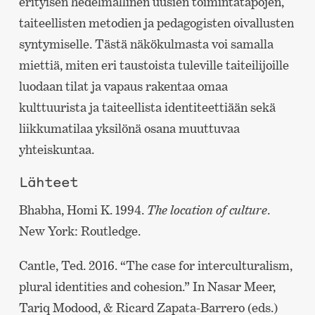
erityisen hedelmällinen uusien toimintatapojen,
taiteellisten metodien ja pedagogisten oivallusten
syntymiselle. Tästä näkökulmasta voi samalla
miettiä, miten eri taustoista tuleville taiteilijoille
luodaan tilat ja vapaus rakentaa omaa
kulttuurista ja taiteellista identiteettiään sekä
liikkumatilaa yksilönä osana muuttuvaa
yhteiskuntaa.
Lähteet
Bhabha, Homi K. 1994.
The location of culture
.
New York: Routledge.
Cantle, Ted. 2016. “The case for interculturalism,
plural identities and cohesion.” In Nasar Meer,
Tariq Modood, & Ricard Zapata-Barrero (eds.)