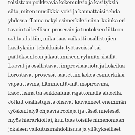
toisistaan poikkeavia kokemuksia ja käsityksiä
siitä, miten musiikkia voisi ja kannattaisi tehdä
yhdessä. Tämä näkyi esimerkiksi siinä, kuinka eri
tavoin taiteellisen prosessin ja tuotoksen liittoon
suhtauduttiin, mikä taas vaikutti osallistujien
käsityksiin ’tehokkaista työtavoista’ tai
päätöksenteon jakautumiseen ryhmän sisällä.
Luovat ja osallistavat, improvisaatiota ja kokeilua
korostavat prosessit saatettiin kokea esimerkiksi
vapauttavina, hämmentävinä, inspiroivina,
kaoottisina tai seikkailuna rajattomalla alueella.
Jotkut osallistujista olisivat kaivanneet enemmän
työskentelyä ohjaavia rooleja (ja tässä mielessä
myös hierarkioita), kun taas toisille nimenomaan
jokaisen vaikutusmahdollisuus ja yllätykselliset