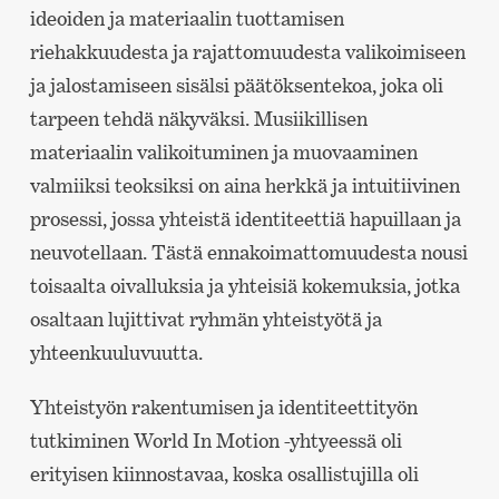
ideoiden ja materiaalin tuottamisen
riehakkuudesta ja rajattomuudesta valikoimiseen
ja jalostamiseen sisälsi päätöksentekoa, joka oli
tarpeen tehdä näkyväksi. Musiikillisen
materiaalin valikoituminen ja muovaaminen
valmiiksi teoksiksi on aina herkkä ja intuitiivinen
prosessi, jossa yhteistä identiteettiä hapuillaan ja
neuvotellaan. Tästä ennakoimattomuudesta nousi
toisaalta oivalluksia ja yhteisiä kokemuksia, jotka
osaltaan lujittivat ryhmän yhteistyötä ja
yhteenkuuluvuutta.
Yhteistyön rakentumisen ja identiteettityön
tutkiminen World In Motion -yhtyeessä oli
erityisen kiinnostavaa, koska osallistujilla oli