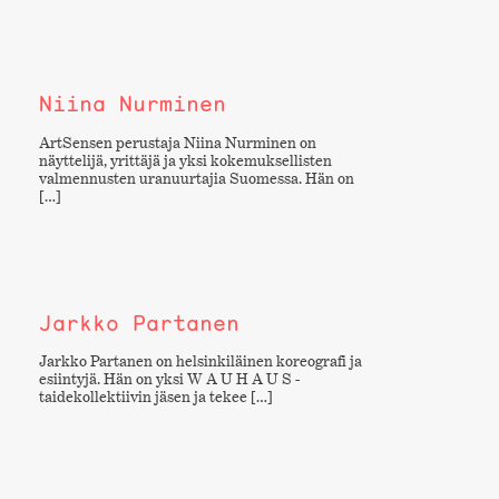
Niina Nurminen
ArtSensen perustaja Niina Nurminen on
näyttelijä, yrittäjä ja yksi kokemuksellisten
valmennusten uranuurtajia Suomessa. Hän on
[…]
Jarkko Partanen
Jarkko Partanen on helsinkiläinen koreografi ja
esiintyjä. Hän on yksi W A U H A U S -
taidekollektiivin jäsen ja tekee […]