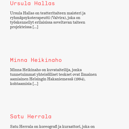
Ursula Hallas
Ursula Hallas on teatteritaiteen maisteri ja
ryhmäpsykoterapeutti (Valvira), joka on
työskennellyt erilaisissa soveltavan taiteen
projekteissa […]
Minna Heikinaho
Minna Heikinaho on kuvataiteilija, jonka
tunnetuimmat yhteisölliset teokset ovat Ilmainen
aamiainen Helsingin Hakaniemessä (1994),
kohtaamisia […]
Satu Herrala
Satu Herrala on koreografi ja kuraattori, joka on