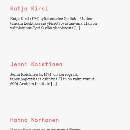
Katja Kirsi
Katja Kirsi (FM) työskentelee Zodiak – Uuden
tanssin keskuksessa yleisötyövastaavana. Hän on
valmistunut Jyväskylän yliopistosta […]
Jenni Koistinen
Jenni Koistinen (s. 1974) on koreografi,
tanssinopettaja ja esiintyjä. Hän on valmistunut
2001 Arnhem Institute […]
Hanna Korhonen
Hanna Korhonen on valmistunut Turun