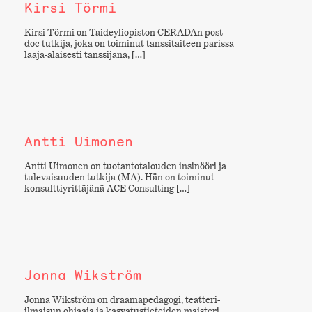
Kirsi Törmi
Kirsi Törmi on Taideyliopiston CERADAn post
doc tutkija, joka on toiminut tanssitaiteen parissa
laaja-alaisesti tanssijana, […]
Antti Uimonen
Antti Uimonen on tuotantotalouden insinööri ja
tulevaisuuden tutkija (MA). Hän on toiminut
konsulttiyrittäjänä ACE Consulting […]
Jonna Wikström
Jonna Wikström on draamapedagogi, teatteri-
ilmaisun ohjaaja ja kasvatustieteiden maisteri.