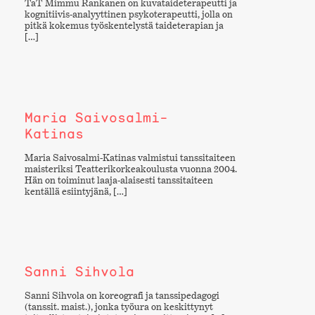
TaT Mimmu Rankanen on kuvataideterapeutti ja
kognitiivis-analyyttinen psykoterapeutti, jolla on
pitkä kokemus työskentelystä taideterapian ja
[…]
Maria Saivosalmi-
Katinas
Maria Saivosalmi-Katinas valmistui tanssitaiteen
maisteriksi Teatterikorkeakoulusta vuonna 2004.
Hän on toiminut laaja-alaisesti tanssitaiteen
kentällä esiintyjänä, […]
Sanni Sihvola
Sanni Sihvola on koreografi ja tanssipedagogi
(tanssit. maist.), jonka työura on keskittynyt