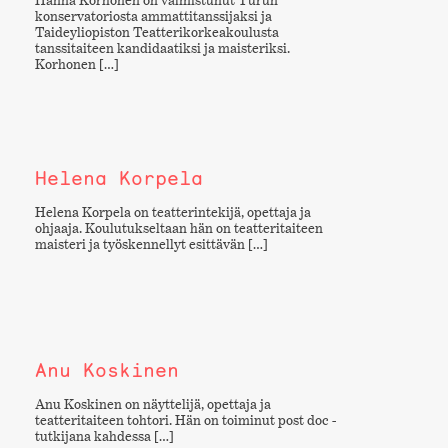
konservatoriosta ammattitanssijaksi ja
Taideyliopiston Teatterikorkeakoulusta
tanssitaiteen kandidaatiksi ja maisteriksi.
Korhonen […]
Helena Korpela
Helena Korpela on teatterintekijä, opettaja ja
ohjaaja. Koulutukseltaan hän on teatteritaiteen
maisteri ja työskennellyt esittävän […]
Anu Koskinen
Anu Koskinen on näyttelijä, opettaja ja
teatteritaiteen tohtori. Hän on toiminut post doc -
tutkijana kahdessa […]