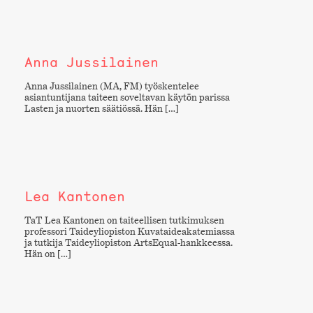
Anna Jussilainen
Anna Jussilainen (MA, FM) työskentelee
asiantuntijana taiteen soveltavan käytön parissa
Lasten ja nuorten säätiössä. Hän […]
Lea Kantonen
TaT Lea Kantonen on taiteellisen tutkimuksen
professori Taideyliopiston Kuvataideakatemiassa
ja tutkija Taideyliopiston ArtsEqual-hankkeessa.
Hän on […]