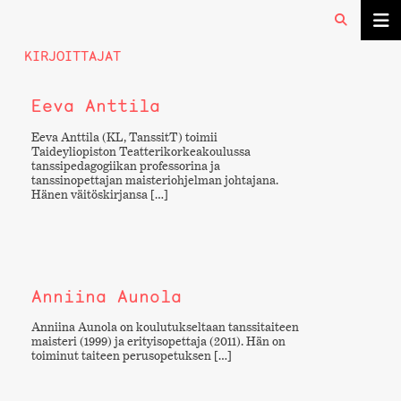
KIRJOITTAJAT
Eeva Anttila
Eeva Anttila (KL, TanssitT) toimii
Taideyliopiston Teatterikorkeakoulussa
tanssipedagogiikan professorina ja
tanssinopettajan maisteriohjelman johtajana.
Hänen väitöskirjansa […]
Anniina Aunola
Anniina Aunola on koulutukseltaan tanssitaiteen
maisteri (1999) ja erityisopettaja (2011). Hän on
toiminut taiteen perusopetuksen […]