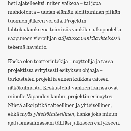
heti ajatelleeksi, miten vaikeaa – tai jopa
mahdotonta – uuden elämän aloittaminen pitkän
tuomion jälkeen voi olla. Projektin
lähtölaukauksena toimi siis vankilan ulkopuolelta
saapuneen vierailijan
suljetussa vankilayhteisössä
tekemä havainto.
Koska olen teatterintekijä – näyttelijä ja tässä
projektissa erityisesti esityksen ohjaaja –
tarkastelen projektia ennen kaikkea taiteen
näkökulmasta. Keskustelut vankien kanssa ovat
minulle Vapauden kauhu -projektin esinäytös.
Niistä alkoi pitkä taiteellinen ja yhteisöllinen,
ehkä myös
yhteisötaiteellinen
, hanke joka minun
ajatusmaailmassani tähtäsi julkiseen esitykseen.