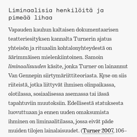
Liminaalisia henkilöitä ja
pimeää lihaa
Vapauden kauhun kaltaisen dokumentaarisen
teatteriesityksen kannalta Turnerin ajatus
yhteisön ja rituaalin kohtalonyhteydestä on
äärimmäisen mielenkiintoinen. Samoin
liminaalisuuden
käsite, jonka Turner on lainannut
Van Gennepin siirtymäriittiteoriasta. Kyse on siis
riiteistä, jotka liittyvät ihmisen olinpaikassa,
olotilassa, sosiaalisessa asemassa tai iässä
tapahtuviin muutoksiin. Edellisestä statuksesta
luovuttuaan ja ennen uuden omaksumista
ihminen on liminaalitilassa, jossa eivät päde
muiden tilojen lainalaisuudet. (
Turner 2007
, 106–