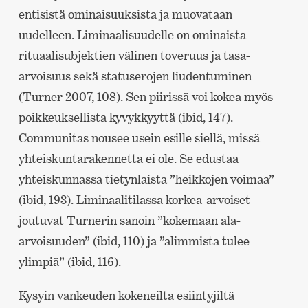
entisistä ominaisuuksista ja muovataan
uudelleen. Liminaalisuudelle on ominaista
rituaalisubjektien välinen toveruus ja tasa-
arvoisuus sekä statuserojen liudentuminen
(Turner 2007, 108). Sen piirissä voi kokea myös
poikkeuksellista kyvykkyyttä (ibid, 147).
Communitas nousee usein esille siellä, missä
yhteiskuntarakennetta ei ole. Se edustaa
yhteiskunnassa tietynlaista ”heikkojen voimaa”
(ibid, 193). Liminaalitilassa korkea-arvoiset
joutuvat Turnerin sanoin ”kokemaan ala-
arvoisuuden” (ibid, 110) ja ”alimmista tulee
ylimpiä” (ibid, 116).
Kysyin vankeuden kokeneilta esiintyjiltä