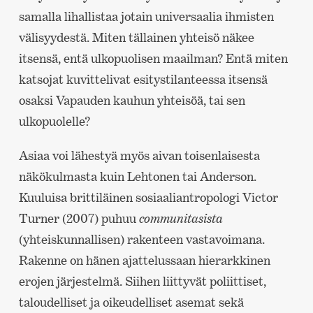
samalla lihallistaa jotain universaalia ihmisten
välisyydestä. Miten tällainen yhteisö näkee
itsensä, entä ulkopuolisen maailman? Entä miten
katsojat kuvittelivat esitystilanteessa itsensä
osaksi Vapauden kauhun yhteisöä, tai sen
ulkopuolelle?
Asiaa voi lähestyä myös aivan toisenlaisesta
näkökulmasta kuin Lehtonen tai Anderson.
Kuuluisa brittiläinen sosiaaliantropologi Victor
Turner (2007) puhuu
communitasista
(yhteiskunnallisen) rakenteen vastavoimana.
Rakenne on hänen ajattelussaan hierarkkinen
erojen järjestelmä. Siihen liittyvät poliittiset,
taloudelliset ja oikeudelliset asemat sekä