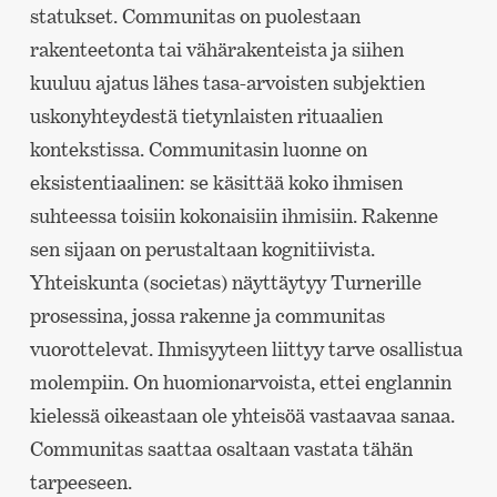
statukset. Communitas on puolestaan
rakenteetonta tai vähärakenteista ja siihen
kuuluu ajatus lähes tasa-arvoisten subjektien
uskonyhteydestä tietynlaisten rituaalien
kontekstissa. Communitasin luonne on
eksistentiaalinen: se käsittää koko ihmisen
suhteessa toisiin kokonaisiin ihmisiin. Rakenne
sen sijaan on perustaltaan kognitiivista.
Yhteiskunta (societas) näyttäytyy Turnerille
prosessina, jossa rakenne ja communitas
vuorottelevat. Ihmisyyteen liittyy tarve osallistua
molempiin. On huomionarvoista, ettei englannin
kielessä oikeastaan ole yhteisöä vastaavaa sanaa.
Communitas saattaa osaltaan vastata tähän
tarpeeseen.