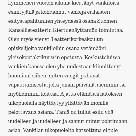
kymmenen vuoden aikana kiertänyt vankiloita
esiintyjänä ja kohdannut vankeja erilaisten
esitystapahtumien yhteydessä osana Suomen
Kansallisteatterin Kiertuenäyttämön toimintaa.
Olen myös vienyt Teatterikorkeakoulun
opiskelijoita vankiloihin osana vetämääni
yleisökontaktikurssin opetusta. Keskusteluissa
vankien kanssa olen yhä uudestaan kiinnittänyt
huomioni siihen, miten vangit puhuvat
vapautumisesta, joka jonain päivänä, aiemmin tai
myöhemmin, koittaa. Ajatus elämästä laitoksen
ulkopuolella näyttäytyy yllättävän monille
pelottavana asiana. Tämä on tullut esiin yhä
uudelleen ja uudelleen ja saanut minut pohtimaan
asiaa. Vankilan ulkopuolelta katsottuna ei tule