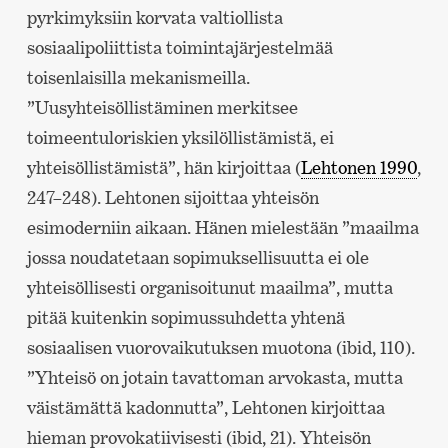
pyrkimyksiin korvata valtiollista
sosiaalipoliittista toimintajärjestelmää
toisenlaisilla mekanismeilla.
”Uusyhteisöllistäminen merkitsee
toimeentuloriskien yksilöllistämistä, ei
yhteisöllistämistä”, hän kirjoittaa (
Lehtonen 1990
,
247–248). Lehtonen sijoittaa yhteisön
esimoderniin aikaan. Hänen mielestään ”maailma
jossa noudatetaan sopimuksellisuutta ei ole
yhteisöllisesti organisoitunut maailma”, mutta
pitää kuitenkin sopimussuhdetta yhtenä
sosiaalisen vuorovaikutuksen muotona (ibid, 110).
”Yhteisö on jotain tavattoman arvokasta, mutta
väistämättä kadonnutta”, Lehtonen kirjoittaa
hieman provokatiivisesti (ibid, 21). Yhteisön