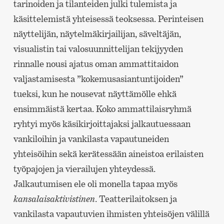
tarinoiden ja tilanteiden julki tulemista ja
käsittelemistä yhteisessä teoksessa. Perinteisen
näyttelijän, näytelmäkirjailijan, säveltäjän,
visualistin tai valosuunnittelijan tekijyyden
rinnalle nousi ajatus oman ammattitaidon
valjastamisesta ”kokemusasiantuntijoiden”
tueksi, kun he nousevat näyttämölle ehkä
ensimmäistä kertaa. Koko ammattilaisryhmä
ryhtyi myös käsikirjoittajaksi jalkautuessaan
vankiloihin ja vankilasta vapautuneiden
yhteisöihin sekä kerätessään aineistoa erilaisten
työpajojen ja vierailujen yhteydessä.
Jalkautumisen ele oli monella tapaa myös
kansalaisaktivistinen
. Teatterilaitoksen ja
vankilasta vapautuvien ihmisten yhteisöjen välillä