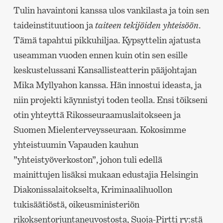
Tulin havaintoni kanssa ulos vankilasta ja toin sen
taideinstituutioon ja
taiteen tekijöiden yhteisöön
.
Tämä tapahtui pikkuhiljaa. Kypsyttelin ajatusta
useamman vuoden ennen kuin otin sen esille
keskustelussani Kansallisteatterin pääjohtajan
Mika Myllyahon kanssa. Hän innostui ideasta, ja
niin projekti käynnistyi toden teolla. Ensi töikseni
otin yhteyttä Rikosseuraamuslaitokseen ja
Suomen Mielenterveysseuraan. Kokosimme
yhteistuumin Vapauden kauhun
”yhteistyöverkoston”, johon tuli edellä
mainittujen lisäksi mukaan edustajia Helsingin
Diakonissalaitokselta, Kriminaalihuollon
tukisäätiöstä, oikeusministeriön
rikoksentorjuntaneuvostosta, Suoja-Pirtti ry:stä