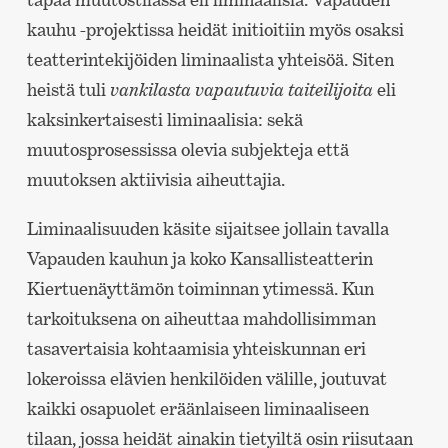
kauhu -projektissa heidät initioitiin myös osaksi
teatterintekijöiden liminaalista yhteisöä. Siten
heistä tuli
vankilasta vapautuvia taiteilijoita
eli
kaksinkertaisesti liminaalisia: sekä
muutosprosessissa olevia subjekteja että
muutoksen aktiivisia aiheuttajia.
Liminaalisuuden käsite sijaitsee jollain tavalla
Vapauden kauhun ja koko Kansallisteatterin
Kiertuenäyttämön toiminnan ytimessä. Kun
tarkoituksena on aiheuttaa mahdollisimman
tasavertaisia kohtaamisia yhteiskunnan eri
lokeroissa elävien henkilöiden välille, joutuvat
kaikki osapuolet eräänlaiseen liminaaliseen
tilaan, jossa heidät ainakin tietyiltä osin riisutaan