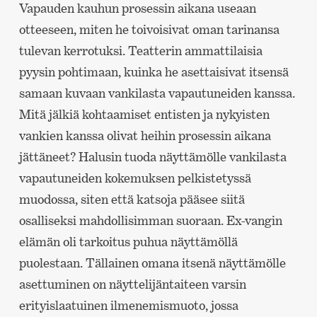
Vapauden kauhun prosessin aikana useaan
otteeseen, miten he toivoisivat oman tarinansa
tulevan kerrotuksi. Teatterin ammattilaisia
pyysin pohtimaan, kuinka he asettaisivat itsensä
samaan kuvaan vankilasta vapautuneiden kanssa.
Mitä jälkiä kohtaamiset entisten ja nykyisten
vankien kanssa olivat heihin prosessin aikana
jättäneet? Halusin tuoda näyttämölle vankilasta
vapautuneiden kokemuksen pelkistetyssä
muodossa, siten että katsoja pääsee siitä
osalliseksi mahdollisimman suoraan. Ex-vangin
elämän oli tarkoitus puhua näyttämöllä
puolestaan. Tällainen omana itsenä näyttämölle
asettuminen on näyttelijäntaiteen varsin
erityislaatuinen ilmenemismuoto, jossa