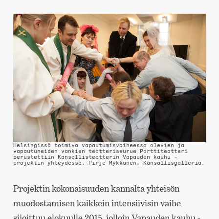
Helsingissä toimiva vapautumisvaiheessa olevien ja
vapautuneiden vankien teatteriseurue Porttiteatteri
perustettiin Kansallisteatterin Vapauden kauhu -
projektin yhteydessä.
Pirje Mykkänen
, Kansallisgalleria.
Projektin kokonaisuuden kannalta yhteisön
muodostamisen kaikkein intensiivisin vaihe
sijoittuu elokuulle 2015, jolloin Vapauden kauhu -