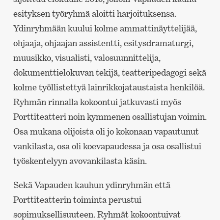
esityksen työryhmä aloitti harjoituksensa.
Ydinryhmään kuului kolme ammattinäyttelijää,
ohjaaja, ohjaajan assistentti, esitysdramaturgi,
muusikko, visualisti, valosuunnittelija,
dokumenttielokuvan tekijä, teatteripedagogi sekä
kolme työllistettyä lainrikkojataustaista henkilöä.
Ryhmän rinnalla kokoontui jatkuvasti myös
Porttiteatteri noin kymmenen osallistujan voimin.
Osa mukana olijoista oli jo kokonaan vapautunut
vankilasta, osa oli koevapaudessa ja osa osallistui
työskentelyyn avovankilasta käsin.
Sekä Vapauden kauhun ydinryhmän että
Porttiteatterin toiminta perustui
sopimuksellisuuteen. Ryhmät kokoontuivat