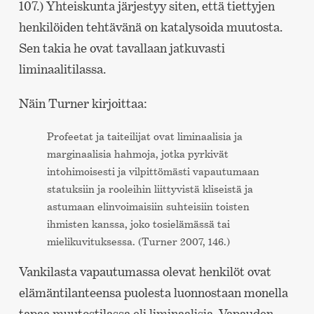
107.) Yhteiskunta järjestyy siten, että tiettyjen
henkilöiden tehtävänä on katalysoida muutosta.
Sen takia he ovat tavallaan jatkuvasti
liminaalitilassa.
Näin Turner kirjoittaa:
Profeetat ja taiteilijat ovat liminaalisia ja
marginaalisia hahmoja, jotka pyrkivät
intohimoisesti ja vilpittömästi vapautumaan
statuksiin ja rooleihin liittyvistä kliseistä ja
astumaan elinvoimaisiin suhteisiin toisten
ihmisten kanssa, joko tosielämässä tai
mielikuvituksessa. (Turner 2007, 146.)
Vankilasta vapautumassa olevat henkilöt ovat
elämäntilanteensa puolesta luonnostaan monella
tapaa muutostilassa eli liminaalisia. Vapauden