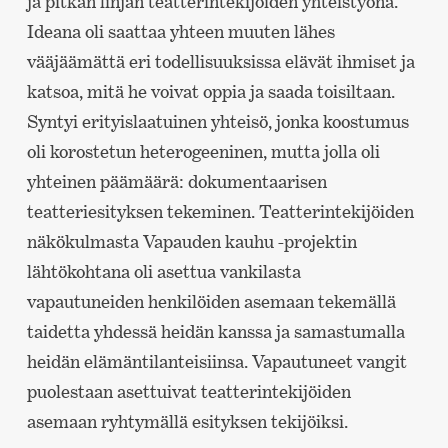
ja pitkän linjan teatterintekijöiden yhteistyönä.
Ideana oli saattaa yhteen muuten lähes
vääjäämättä eri todellisuuksissa elävät ihmiset ja
katsoa, mitä he voivat oppia ja saada toisiltaan.
Syntyi erityislaatuinen yhteisö, jonka koostumus
oli korostetun heterogeeninen, mutta jolla oli
yhteinen päämäärä: dokumentaarisen
teatteriesityksen tekeminen. Teatterintekijöiden
näkökulmasta Vapauden kauhu -projektin
lähtökohtana oli asettua vankilasta
vapautuneiden henkilöiden asemaan tekemällä
taidetta yhdessä heidän kanssa ja samastumalla
heidän elämäntilanteisiinsa. Vapautuneet vangit
puolestaan asettuivat teatterintekijöiden
asemaan ryhtymällä esityksen tekijöiksi.