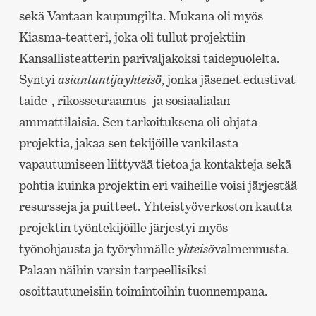
sekä Vantaan kaupungilta. Mukana oli myös
Kiasma-teatteri, joka oli tullut projektiin
Kansallisteatterin parivaljakoksi taidepuolelta.
Syntyi
asiantuntijayhteisö
, jonka jäsenet edustivat
taide-, rikosseuraamus- ja sosiaalialan
ammattilaisia. Sen tarkoituksena oli ohjata
projektia, jakaa sen tekijöille vankilasta
vapautumiseen liittyvää tietoa ja kontakteja sekä
pohtia kuinka projektin eri vaiheille voisi järjestää
resursseja ja puitteet. Yhteistyöverkoston kautta
projektin työntekijöille järjestyi myös
työnohjausta ja työryhmälle
yhteisö
valmennusta.
Palaan näihin varsin tarpeellisiksi
osoittautuneisiin toimintoihin tuonnempana.