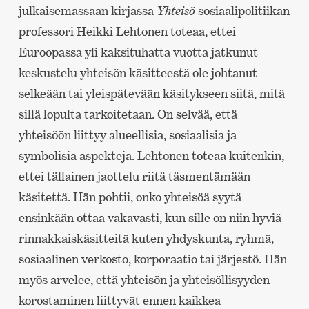
julkaisemassaan kirjassa
Yhteisö
sosiaalipolitiikan
professori Heikki Lehtonen toteaa, ettei
Euroopassa yli kaksituhatta vuotta jatkunut
keskustelu yhteisön käsitteestä ole johtanut
selkeään tai yleispätevään käsitykseen siitä, mitä
sillä lopulta tarkoitetaan. On selvää, että
yhteisöön liittyy alueellisia, sosiaalisia ja
symbolisia aspekteja. Lehtonen toteaa kuitenkin,
ettei tällainen jaottelu riitä täsmentämään
käsitettä. Hän pohtii, onko yhteisöä syytä
ensinkään ottaa vakavasti, kun sille on niin hyviä
rinnakkaiskäsitteitä kuten yhdyskunta, ryhmä,
sosiaalinen verkosto, korporaatio tai järjestö. Hän
myös arvelee, että yhteisön ja yhteisöllisyyden
korostaminen liittyvät ennen kaikkea