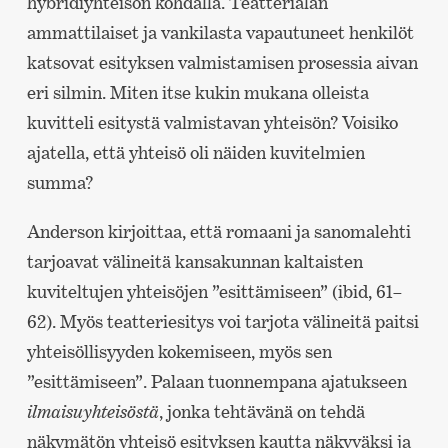
hybridiyhteisön kohdalla. Teatterialan
ammattilaiset ja vankilasta vapautuneet henkilöt
katsovat esityksen valmistamisen prosessia aivan
eri silmin. Miten itse kukin mukana olleista
kuvitteli esitystä valmistavan yhteisön? Voisiko
ajatella, että yhteisö oli näiden kuvitelmien
summa?
Anderson kirjoittaa, että romaani ja sanomalehti
tarjoavat välineitä kansakunnan kaltaisten
kuviteltujen yhteisöjen ”esittämiseen” (ibid, 61–
62). Myös teatteriesitys voi tarjota välineitä paitsi
yhteisöllisyyden kokemiseen, myös sen
”esittämiseen”. Palaan tuonnempana ajatukseen
ilmaisuyhteisöstä
, jonka tehtävänä on tehdä
näkymätön yhteisö esityksen kautta näkyväksi ja