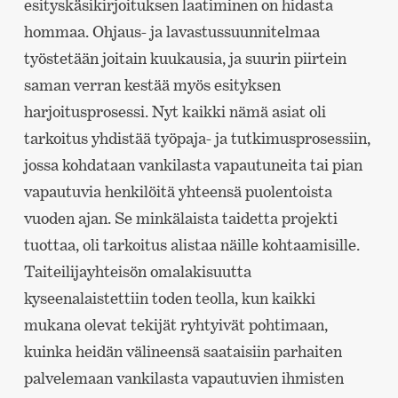
esityskäsikirjoituksen laatiminen on hidasta
hommaa. Ohjaus- ja lavastussuunnitelmaa
työstetään joitain kuukausia, ja suurin piirtein
saman verran kestää myös esityksen
harjoitusprosessi. Nyt kaikki nämä asiat oli
tarkoitus yhdistää työpaja- ja tutkimusprosessiin,
jossa kohdataan vankilasta vapautuneita tai pian
vapautuvia henkilöitä yhteensä puolentoista
vuoden ajan. Se minkälaista taidetta projekti
tuottaa, oli tarkoitus alistaa näille kohtaamisille.
Taiteilijayhteisön omalakisuutta
kyseenalaistettiin toden teolla, kun kaikki
mukana olevat tekijät ryhtyivät pohtimaan,
kuinka heidän välineensä saataisiin parhaiten
palvelemaan vankilasta vapautuvien ihmisten