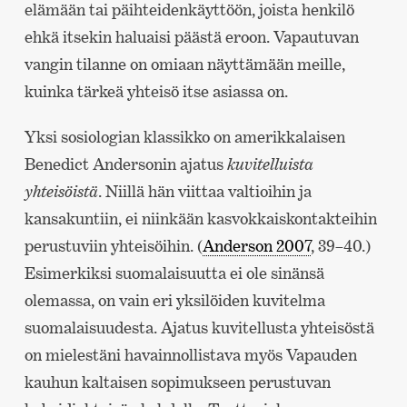
elämään tai päihteidenkäyttöön, joista henkilö
ehkä itsekin haluaisi päästä eroon. Vapautuvan
vangin tilanne on omiaan näyttämään meille,
kuinka tärkeä yhteisö itse asiassa on.
Yksi sosiologian klassikko on amerikkalaisen
Benedict Andersonin ajatus
kuvitelluista
yhteisöistä
. Niillä hän viittaa valtioihin ja
kansakuntiin, ei niinkään kasvokkaiskontakteihin
perustuviin yhteisöihin. (
Anderson 2007
, 39–40.)
Esimerkiksi suomalaisuutta ei ole sinänsä
olemassa, on vain eri yksilöiden kuvitelma
suomalaisuudesta. Ajatus kuvitellusta yhteisöstä
on mielestäni havainnollistava myös Vapauden
kauhun kaltaisen sopimukseen perustuvan