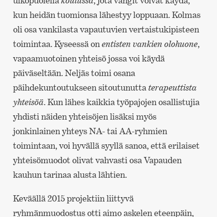
ulkopuolella
koulussa
, jota vangit voivat käydä,
kun heidän tuomionsa lähestyy loppuaan. Kolmas
oli osa vankilasta vapautuvien vertaistukipisteen
toimintaa. Kyseessä on
entisten vankien olohuone
,
vapaamuotoinen yhteisö jossa voi käydä
päiväseltään. Neljäs toimi osana
päihdekuntoutukseen sitoutunutta
terapeuttista
yhteisöä
. Kun lähes kaikkia työpajojen osallistujia
yhdisti näiden yhteisöjen lisäksi myös
jonkinlainen yhteys NA- tai AA-ryhmien
toimintaan, voi hyvällä syyllä sanoa, että erilaiset
yhteisömuodot olivat vahvasti osa Vapauden
kauhun tarinaa alusta lähtien.
Keväällä 2015 projektiin liittyvä
ryhmänmuodostus otti aimo askelen eteenpäin,