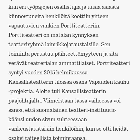
kun eri työpajojen osallistujia ja uusia asiasta
kiinnostuneita henkilöitä koottiin yhteen
vapautuvien vankien Porttiteatteriin.
Porttiteatteri on matalan kynnyksen
teatteriryhmä lainrikkojataustaisille. Sen
toiminta perustuu päihteettömyyteen ja sitä
vetävät teatterialan ammattilaiset. Porttiteatteri
syntyi vuoden 2015 helmikuussa
Kansallisteatterin tiloissa osana Vapauden kauhu
-projektia. Aloite tuli Kansallisteatterin
pääjohtajalta. Viimeistään tässä vaiheessa voi
sanoa, että suomalainen teatteri-instituutio
käänsi uuden sivun suhteessaan
vankeustaustaisiin henkilöihin, kun se otti heidät
osaksi taiteellista toimintaansa.