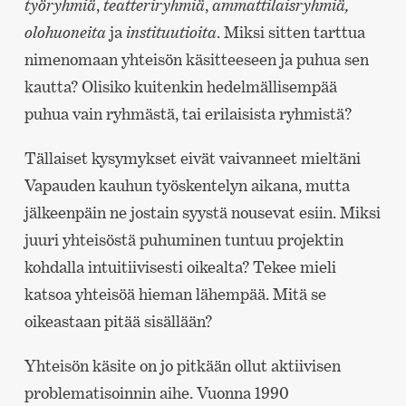
työryhmiä
,
teatteriryhmiä
,
ammattilaisryhmiä,
olohuoneita
ja
instituutioita
. Miksi sitten tarttua
nimenomaan yhteisön käsitteeseen ja puhua sen
kautta? Olisiko kuitenkin hedelmällisempää
puhua vain ryhmästä, tai erilaisista ryhmistä?
Tällaiset kysymykset eivät vaivanneet mieltäni
Vapauden kauhun työskentelyn aikana, mutta
jälkeenpäin ne jostain syystä nousevat esiin. Miksi
juuri yhteisöstä puhuminen tuntuu projektin
kohdalla intuitiivisesti oikealta? Tekee mieli
katsoa yhteisöä hieman lähempää. Mitä se
oikeastaan pitää sisällään?
Yhteisön käsite on jo pitkään ollut aktiivisen
problematisoinnin aihe. Vuonna 1990