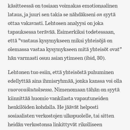
käsitteessä on tosiaan voimakas emotionaalinen
lataus, ja juuri sen takia se nähdäkseni
on
syytä
ottaa vakavasti. Lehtosen analyysi on joka
tapauksessa terävää. Esimerkiksi todetessaan,
että ”vastaus kysymykseen miksi yhteisöjä on
olemassa vastaa kysymykseen mitä yhteisöt ovat”
hän varmasti osuu asian ytimeen (ibid, 30).
Lehtonen tuo esiin, että yhteisöstä puhuminen
edellyttää aina ihmisryhmää, jonka kanssa voi olla
vuorovaikutuksessa
. Nimenomaan tähän on syytä
kiinnittää huomio vankilasta vapautuneiden
henkilöiden kohdalla. He jäävät helposti
sosiaalisten verkostojen ulkopuolelle, tai sitten
heidän verkostonsa linkittyvät rikolliseen