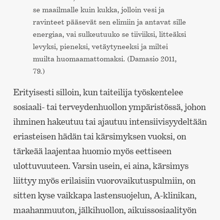
se maailmalle kuin kukka, jolloin vesi ja
ravinteet pääsevät sen elimiin ja antavat sille
energiaa, vai sulkeutuuko se tiiviiksi, litteäksi
levyksi, pieneksi, vetäytyneeksi ja miltei
muilta huomaamattomaksi. (Damasio 2011,
79.)
Erityisesti silloin, kun taiteilija työskentelee
sosiaali- tai terveydenhuollon ympäristössä, johon
ihminen hakeutuu tai ajautuu intensiivisyydeltään
eriasteisen hädän tai kärsimyksen vuoksi, on
tärkeää laajentaa huomio myös eettiseen
ulottuvuuteen. Varsin usein, ei aina, kärsimys
liittyy myös erilaisiin vuorovaikutuspulmiin, on
sitten kyse vaikkapa lastensuojelun, A-klinikan,
maahanmuuton, jälkihuollon, aikuissosiaalityön