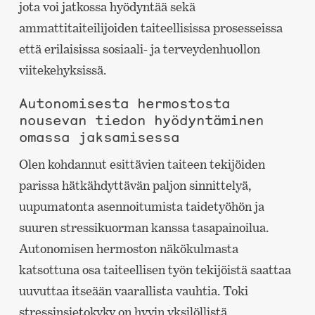
jota voi jatkossa hyödyntää sekä
ammattitaiteilijoiden taiteellisissa prosesseissa
että erilaisissa sosiaali- ja terveydenhuollon
viitekehyksissä.
Autonomisesta hermostosta
nousevan tiedon hyödyntäminen
omassa jaksamisessa
Olen kohdannut esittävien taiteen tekijöiden
parissa hätkähdyttävän paljon sinnittelyä,
uupumatonta asennoitumista taidetyöhön ja
suuren stressikuorman kanssa tasapainoilua.
Autonomisen hermoston näkökulmasta
katsottuna osa taiteellisen työn tekijöistä saattaa
uuvuttaa itseään vaarallista vauhtia. Toki
stressinsietokyky on hyvin yksilöllistä.