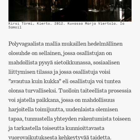
Kirsi Törmi, Kierto. 2012. Kuvassa Marja Viertola.
Ia
Samoil
Polyvagaalista mallia mukaillen hedelmällinen
olosuhde on sellainen, jossa osallistujan on
mahdollista pysyä sietoikkunassa, sosiaalisen
liittymisen tilassa ja jossa osallistuja voisi
”avautua kuin kukka” eli osallistuja voi tuntea
olonsa turvalliseksi. Tuolloin taiteellista prosessia
voi ajatella paikkana, jossa on mahdollisuus
harjoitella toimijuutta, uudenlaista olemisen
tapaa, tunnustella yhteyden rakentumista toiseen
ja tarkastella toiseutta kunnioittavasta
vuorovaikutuksesta kehkeytyvää taidetta.