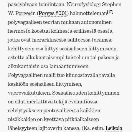
passivoivaan toimintaan. Neurofysiologi Stephen
[17]
W. Porgesin (
Porges 2001
) hahmotteleman
polyvagaalisen teorian mukaan autonominen
hermosto koostuu kolmesta erillisestä osasta,
jotka ovat hierarkkisessa suhteessa toisiinsa:
kehittynein osa liittyy sosiaaliseen liittymiseen,
astetta alkukantaisempi taisteluun tai pakoon ja
alkukantaisin osa lamaantumiseen.
Polyvagaalinen malli tuo kiinnostavalla tavalla
keskiöön sosiaalisen liittymisen,
vuorovaikutuksen. Sosiaalisuuden kehittyminen
on ollut merkittävä tekijä evoluutiossa:
selviytyäkseen pentuvaiheesta kaikkien
nisäkkäiden on kyettävä pitkäaikaiseen
läheisyyteen lajitoverin kanssa. (Ks. esim.
Leikola