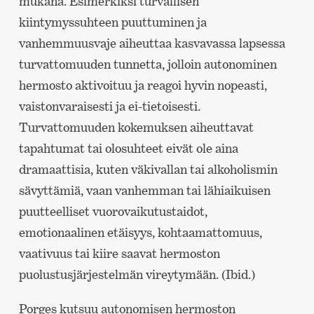
mukana. Esimerkiksi turvallisen
kiintymyssuhteen puuttuminen ja
vanhemmuusvaje aiheuttaa kasvavassa lapsessa
turvattomuuden tunnetta, jolloin autonominen
hermosto aktivoituu ja reagoi hyvin nopeasti,
vaistonvaraisesti ja ei-tietoisesti.
Turvattomuuden kokemuksen aiheuttavat
tapahtumat tai olosuhteet eivät ole aina
dramaattisia, kuten väkivallan tai alkoholismin
sävyttämiä, vaan vanhemman tai lähiaikuisen
puutteelliset vuorovaikutustaidot,
emotionaalinen etäisyys, kohtaamattomuus,
vaativuus tai kiire saavat hermoston
puolustusjärjestelmän vireytymään. (Ibid.)
Porges kutsuu autonomisen hermoston