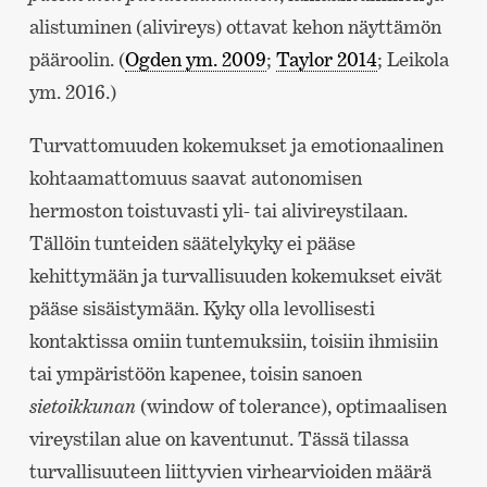
alistuminen (alivireys) ottavat kehon näyttämön
pääroolin. (
Ogden ym. 2009
;
Taylor 2014
; Leikola
ym. 2016.)
Turvattomuuden kokemukset ja emotionaalinen
kohtaamattomuus saavat autonomisen
hermoston toistuvasti yli- tai alivireystilaan.
Tällöin tunteiden säätelykyky ei pääse
kehittymään ja turvallisuuden kokemukset eivät
pääse sisäistymään. Kyky olla levollisesti
kontaktissa omiin tuntemuksiin, toisiin ihmisiin
tai ympäristöön kapenee, toisin sanoen
sietoikkunan
(window of tolerance), optimaalisen
vireystilan alue on kaventunut. Tässä tilassa
turvallisuuteen liittyvien virhearvioiden määrä