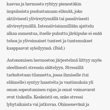
kasvaa ja hermosto ryhtyy pienestäkin
impulssista puolustamaan elämää, joko
aktiivisesti ylivireytymällä tai passiivisesti
alivireytymällä. Intensiivisimmillään ajattelu
alkaa sumentua, itselle puhuttu järkipuhe ei enää
tehoa ja ylivoimaiset tunteet ja tuntemukset
kaappaavat syleilyynsä. (Ibid.)
Autonomisen hermoston järjestelmä liittyy myös
oleellisesti stressin säätelyyn. Stressillä
tarkoitetaan tilannetta, jossa ihmiselle (tai
eläimelle) syntyy haasteita ja vaatimuksia yli
oman sopeutumisen rajan ja omat voimavarat
ovat tiukoilla. Keskeistä on, onko stressi
lyhytaikaista vai jatkuvaa. Ohimenevänä ja