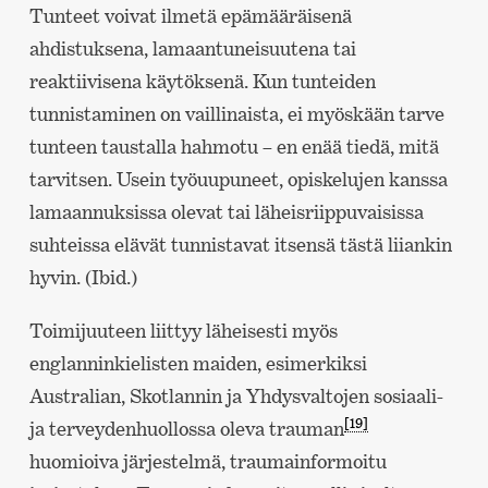
Tunteet voivat ilmetä epämääräisenä
ahdistuksena, lamaantuneisuutena tai
reaktiivisena käytöksenä. Kun tunteiden
tunnistaminen on vaillinaista, ei myöskään tarve
tunteen taustalla hahmotu – en enää tiedä, mitä
tarvitsen. Usein työuupuneet, opiskelujen kanssa
lamaannuksissa olevat tai läheisriippuvaisissa
suhteissa elävät tunnistavat itsensä tästä liiankin
hyvin. (Ibid.)
Toimijuuteen liittyy läheisesti myös
englanninkielisten maiden, esimerkiksi
Australian, Skotlannin ja Yhdysvaltojen sosiaali-
[19]
ja terveydenhuollossa oleva trauman
huomioiva järjestelmä, traumainformoitu