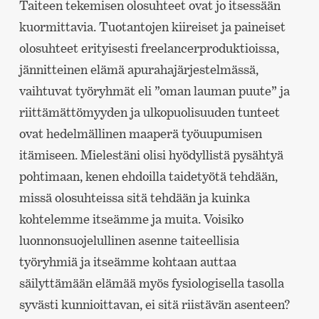
Taiteen tekemisen olosuhteet ovat jo itsessään
kuormittavia. Tuotantojen kiireiset ja paineiset
olosuhteet erityisesti freelancerproduktioissa,
jännitteinen elämä apurahajärjestelmässä,
vaihtuvat työryhmät eli ”oman lauman puute” ja
riittämättömyyden ja ulkopuolisuuden tunteet
ovat hedelmällinen maaperä työuupumisen
itämiseen. Mielestäni olisi hyödyllistä pysähtyä
pohtimaan, kenen ehdoilla taidetyötä tehdään,
missä olosuhteissa sitä tehdään ja kuinka
kohtelemme itseämme ja muita. Voisiko
luonnonsuojelullinen asenne taiteellisia
työryhmiä ja itseämme kohtaan auttaa
säilyttämään elämää myös fysiologisella tasolla
syvästi kunnioittavan, ei sitä riistävän asenteen?