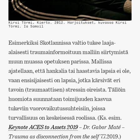
Kirsi Törmi, Kierto. 2012. Harjoitukset, kuvassa Kirsi
Törmi.
Ia Samoil
Esimerkiksi Skotlannissa valtio tukee laaja-
alaisesti traumainformoituun malliin siirtymistä
muun muassa opetuksen parissa. Mallissa
ajatellaan, että hankalia tai haastavia lapsia ei ole,
vaan ensisijaisesti on lapsia, jotka kärsivät eri
tavoin (traumaattisen) stressin oireista. Tällöin
huomiota suunnataan toimijuuden kasvua
tukeviin vuorovaikutussuhteisiin, joissa
turvallisuus on keskeisessä roolissa. (Ks. esim.
Keynote ACES to Assets 2019
– Dr. Gabor Maté –
Trauma as disconnection from the self
7.7.2019.)