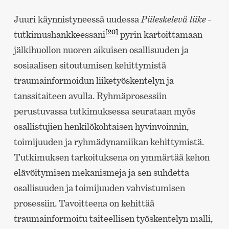
Juuri käynnistyneessä uudessa
Piileskelevä liike
-
[20]
tutkimushankkeessani
pyrin kartoittamaan
jälkihuollon nuoren aikuisen osallisuuden ja
sosiaalisen sitoutumisen kehittymistä
traumainformoidun liiketyöskentelyn ja
tanssitaiteen avulla. Ryhmäprosessiin
perustuvassa tutkimuksessa seurataan myös
osallistujien henkilökohtaisen hyvinvoinnin,
toimijuuden ja ryhmädynamiikan kehittymistä.
Tutkimuksen tarkoituksena on ymmärtää kehon
elävöitymisen mekanismeja ja sen suhdetta
osallisuuden ja toimijuuden vahvistumisen
prosessiin. Tavoitteena on kehittää
traumainformoitu taiteellisen työskentelyn malli,