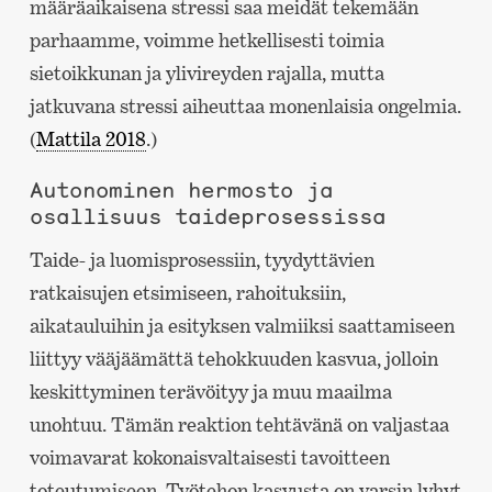
määräaikaisena stressi saa meidät tekemään
parhaamme, voimme hetkellisesti toimia
sietoikkunan ja ylivireyden rajalla, mutta
jatkuvana stressi aiheuttaa monenlaisia ongelmia.
(
Mattila 2018
.)
Autonominen hermosto ja
osallisuus taideprosessissa
Taide- ja luomisprosessiin, tyydyttävien
ratkaisujen etsimiseen, rahoituksiin,
aikatauluihin ja esityksen valmiiksi saattamiseen
liittyy vääjäämättä tehokkuuden kasvua, jolloin
keskittyminen terävöityy ja muu maailma
unohtuu. Tämän reaktion tehtävänä on valjastaa
voimavarat kokonaisvaltaisesti tavoitteen
toteutumiseen. Työtehon kasvusta on varsin lyhyt