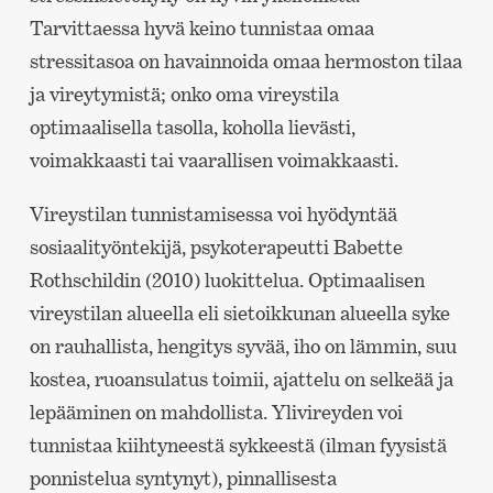
Tarvittaessa hyvä keino tunnistaa omaa
stressitasoa on havainnoida omaa hermoston tilaa
ja vireytymistä; onko oma vireystila
optimaalisella tasolla, koholla lievästi,
voimakkaasti tai vaarallisen voimakkaasti.
Vireystilan tunnistamisessa voi hyödyntää
sosiaalityöntekijä, psykoterapeutti Babette
Rothschildin (2010) luokittelua. Optimaalisen
vireystilan alueella eli sietoikkunan alueella syke
on rauhallista, hengitys syvää, iho on lämmin, suu
kostea, ruoansulatus toimii, ajattelu on selkeää ja
lepääminen on mahdollista. Ylivireyden voi
tunnistaa kiihtyneestä sykkeestä (ilman fyysistä
ponnistelua syntynyt), pinnallisesta