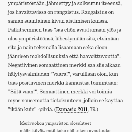
ympäristöstään, jähmettyy ja sulkeutuu itseensä,
jos havaittavissa on rangaistus. Rangaistus on
saman suuntainen kivun aistimisen kanssa.
Palkitseminen taas ”saa eliön avautumaan ylös ja
ulos ympäristöönsä, lähestymään sitä, etsimään
sitä ja näin tekemällä lisäämään sekä eloon
jäämisen mahdollisuuksia että haavoittuvuutta”.
Negatiivinen somaattinen merkki saa siis aikaan
hälytysvalmiuden ”Vaara!”, varuillaan olon, kun
taas positiivinen merkki kannustaa toimintaan:
”Siitä vaan!”. Somaattinen merkki voi toimia
myös nousematta tietoisuuteen, jolloin se käyttää
”ikään kuin” -piiriä. (
Damasio 2011
, 79.)
Merivuokon ympäristön olosuhteet
määrittävät, mitä koko eliö tekee: avautuuko