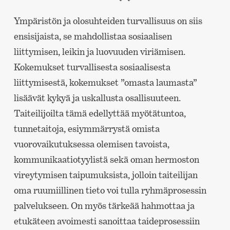
Ympäristön ja olosuhteiden turvallisuus on siis
ensisijaista, se mahdollistaa sosiaalisen
liittymisen, leikin ja luovuuden viriämisen.
Kokemukset turvallisesta sosiaalisesta
liittymisestä, kokemukset ”omasta laumasta”
lisäävät kykyä ja uskallusta osallisuuteen.
Taiteilijoilta tämä edellyttää myötätuntoa,
tunnetaitoja, esiymmärrystä omista
vuorovaikutuksessa olemisen tavoista,
kommunikaatiotyylistä sekä oman hermoston
vireytymisen taipumuksista, jolloin taiteilijan
oma ruumiillinen tieto voi tulla ryhmäprosessin
palvelukseen. On myös tärkeää hahmottaa ja
etukäteen avoimesti sanoittaa taideprosessiin