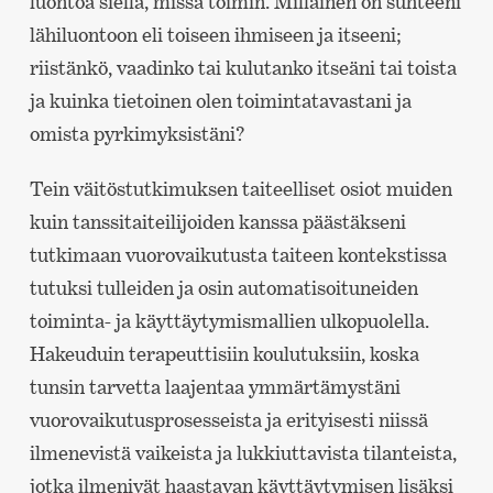
luontoa siellä, missä toimin. Millainen on suhteeni
lähiluontoon eli toiseen ihmiseen ja itseeni;
riistänkö, vaadinko tai kulutanko itseäni tai toista
ja kuinka tietoinen olen toimintatavastani ja
omista pyrkimyksistäni?
Tein väitöstutkimuksen taiteelliset osiot muiden
kuin tanssitaiteilijoiden kanssa päästäkseni
tutkimaan vuorovaikutusta taiteen kontekstissa
tutuksi tulleiden ja osin automatisoituneiden
toiminta- ja käyttäytymismallien ulkopuolella.
Hakeuduin terapeuttisiin koulutuksiin, koska
tunsin tarvetta laajentaa ymmärtämystäni
vuorovaikutusprosesseista ja erityisesti niissä
ilmenevistä vaikeista ja lukkiuttavista tilanteista,
jotka ilmenivät haastavan käyttäytymisen lisäksi