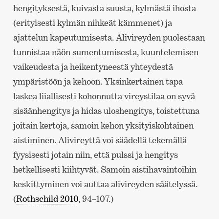
hengityksestä, kuivasta suusta, kylmästä ihosta
(erityisesti kylmän nihkeät kämmenet) ja
ajattelun kapeutumisesta. Alivireyden puolestaan
tunnistaa näön sumentumisesta, kuuntelemisen
vaikeudesta ja heikentyneestä yhteydestä
ympäristöön ja kehoon. Yksinkertainen tapa
laskea liiallisesti kohonnutta vireystilaa on syvä
sisäänhengitys ja hidas uloshengitys, toistettuna
joitain kertoja, samoin kehon yksityiskohtainen
aistiminen. Alivireyttä voi säädellä tekemällä
fyysisesti jotain niin, että pulssi ja hengitys
hetkellisesti kiihtyvät. Samoin aistihavaintoihin
keskittyminen voi auttaa alivireyden säätelyssä.
(
Rothschild 2010
, 94–107.)