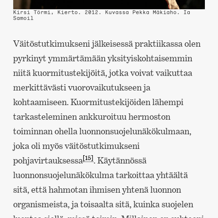
Kirsi Törmi, Kierto. 2012. Kuvassa Pekka Mäkiaho.
Ia
Samoil
Väitöstutkimukseni jälkeisessä praktiikassa olen
pyrkinyt ymmärtämään yksityiskohtaisemmin
niitä kuormitustekijöitä, jotka voivat vaikuttaa
merkittävästi vuorovaikutukseen ja
kohtaamiseen. Kuormitustekijöiden lähempi
tarkasteleminen ankkuroituu hermoston
toiminnan ohella luonnonsuojelunäkökulmaan,
joka oli myös väitöstutkimukseni
[15]
pohjavirtauksessa
. Käytännössä
luonnonsuojelunäkökulma tarkoittaa yhtäältä
sitä, että hahmotan ihmisen yhtenä luonnon
organismeista, ja toisaalta sitä, kuinka suojelen