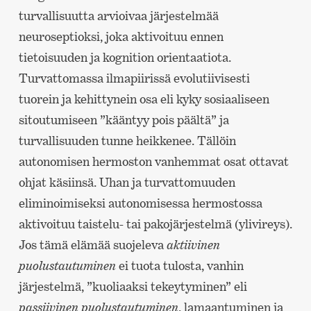
turvallisuutta arvioivaa järjestelmää
neuroseptioksi, joka aktivoituu ennen
tietoisuuden ja kognition orientaatiota.
Turvattomassa ilmapiirissä evolutiivisesti
tuorein ja kehittynein osa eli kyky sosiaaliseen
sitoutumiseen ”kääntyy pois päältä” ja
turvallisuuden tunne heikkenee. Tällöin
autonomisen hermoston vanhemmat osat ottavat
ohjat käsiinsä. Uhan ja turvattomuuden
eliminoimiseksi autonomisessa hermostossa
aktivoituu taistelu- tai pakojärjestelmä (ylivireys).
Jos tämä elämää suojeleva
aktiivinen
puolustautuminen
ei tuota tulosta, vanhin
järjestelmä, ”kuoliaaksi tekeytyminen” eli
passiivinen puolustautuminen
, lamaantuminen ja