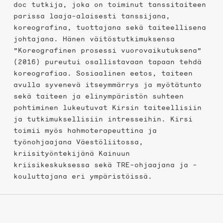
doc tutkija, joka on toiminut tanssitaiteen
parissa laaja-alaisesti tanssijana,
koreografina, tuottajana sekä taiteellisena
johtajana. Hänen väitöstutkimuksensa
”Koreografinen prosessi vuorovaikutuksena”
(2016) pureutui osallistavaan tapaan tehdä
koreografiaa. Sosiaalinen eetos, taiteen
avulla syvenevä itseymmärrys ja myötätunto
sekä taiteen ja elinympäristön suhteen
pohtiminen lukeutuvat Kirsin taiteellisiin
ja tutkimuksellisiin intresseihin. Kirsi
toimii myös hahmoterapeuttina ja
työnohjaajana Väestöliitossa,
kriisityöntekijänä Kainuun
kriisikeskuksessa sekä TRE-ohjaajana ja -
kouluttajana eri ympäristöissä.