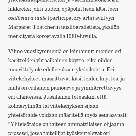
liikkeeksi johti uuden, epäpoliittisen käsitteen
osallistava taide
(participatory arts) syntyyn
Margaret Thatcherin uusliberalistista, yksilön
merkitystä korostavalla 1980-luvulla.
Viime vuosikymmeniä on leimannut monien eri
käsitteiden yhtäaikainen käyttö, eikä niiden
määrittely ole edelleenkään yksioikoista. Eri
viitekehykset määrittävät käsitteiden käyttöä, ja
niillä on erilainen painoarvo ja ymmärrettävyys
eri tilanteissa. Jussilainen toteaakin, että
kohderyhmän tai viitekehyksen sijaan
yhteisötaide voidaan määritellä myös seuraavasti:
”Yhteisötaide on taiteen ammattilaisen ohjaama
prosessi, jossa taiteilijat työskentelevät eri