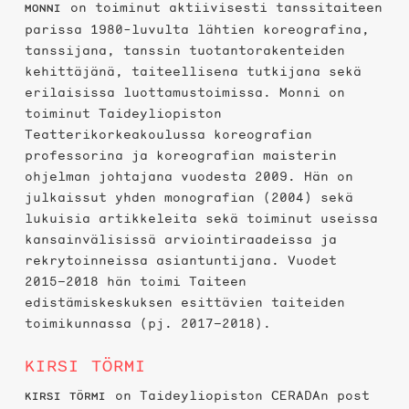
on toiminut aktiivisesti tanssitaiteen
MONNI
parissa 1980-luvulta lähtien koreografina,
tanssijana, tanssin tuotantorakenteiden
kehittäjänä, taiteellisena tutkijana sekä
erilaisissa luottamustoimissa. Monni on
toiminut Taideyliopiston
Teatterikorkeakoulussa koreografian
professorina ja koreografian maisterin
ohjelman johtajana vuodesta 2009. Hän on
julkaissut yhden monografian (2004) sekä
lukuisia artikkeleita sekä toiminut useissa
kansainvälisissä arviointiraadeissa ja
rekrytoinneissa asiantuntijana. Vuodet
2015–2018 hän toimi Taiteen
edistämiskeskuksen esittävien taiteiden
toimikunnassa (pj. 2017–2018).
KIRSI TÖRMI
on Taideyliopiston CERADAn post
KIRSI TÖRMI