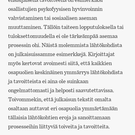
osallistujien psykofyysisen hyvinvoinnin
vahvistaminen tai sosiaalisen aseman
muuttaminen. Tällöin taiteen lopputuloksella tai
tuloksettomuudella ei ole tärkeämpää asemaa
prosessin ohi. Näistä molemmista lähtökohdista
on julkaisuissamme esimerkkejä. Kirjoittajat
myös kertovat avoimesti siitä, että kaikkien
osapuolien keskinäinen ymmärrys lähtökohdista
ja tavoitteista ei aina ole suinkaan
ongelmattomasti ja helposti saavutettavissa.
Toivommekin, että julkaisun tekstit omalta
osaltaan auttavat eri osapuolia ymmärtämään
tällaisia lähtökohtien eroja ja sanoittamaan
prosesseihin liittyviä toiveita ja tavoitteita.