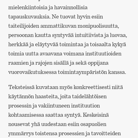
mielenkiintoisia ja havainnollisia
tapauskuvauksia. Ne tuovat hyvin esiin
taiteilijoiden ammattikuvan monipuolisuutta,
persoonan kautta syntyvää intuitiivista ja luovaa,
herkkää ja eläytyvää toimintaa ja toisaalta kykyä
toimia uutta avaavana voimana instituutioiden
raamien ja rajojen sisällä ja sekä oppijana
vuorovaikutuksessa toimintaympäristön kanssa.
Teksteissä kuvataan myös konkreettisesti niitä
käytännön haasteita, joita taidelähtöisen
prosessin ja vakiintuneen instituution
kohtaamisessa saattaa syntyä. Keskeisinä
nousevat yhä uudestaan esiin osapuolien
ymmärrys toistensa prosessien ja tavoitteiden