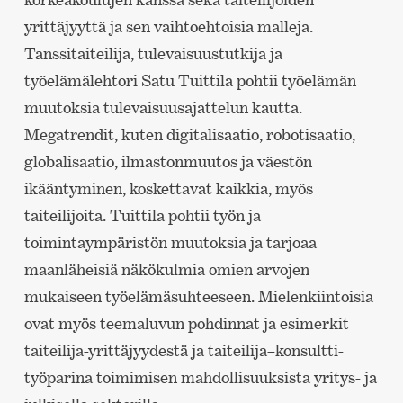
yrittäjyyttä ja sen vaihtoehtoisia malleja.
Tanssitaiteilija, tulevaisuustutkija ja
työelämälehtori Satu Tuittila pohtii työelämän
muutoksia tulevaisuusajattelun kautta.
Megatrendit, kuten digitalisaatio, robotisaatio,
globalisaatio, ilmastonmuutos ja väestön
ikääntyminen, koskettavat kaikkia, myös
taiteilijoita. Tuittila pohtii työn ja
toimintaympäristön muutoksia ja tarjoaa
maanläheisiä näkökulmia omien arvojen
mukaiseen työelämäsuhteeseen. Mielenkiintoisia
ovat myös teemaluvun pohdinnat ja esimerkit
taiteilija-yrittäjyydestä ja taiteilija­–konsultti-
työparina toimimisen mahdollisuuksista yritys- ja