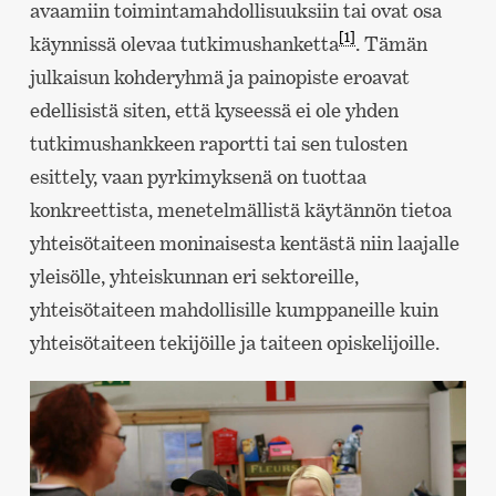
avaamiin toimintamahdollisuuksiin tai ovat osa
[1]
käynnissä olevaa tutkimushanketta
. Tämän
julkaisun kohderyhmä ja painopiste eroavat
edellisistä siten, että kyseessä ei ole yhden
tutkimushankkeen raportti tai sen tulosten
esittely, vaan pyrkimyksenä on tuottaa
konkreettista, menetelmällistä käytännön tietoa
yhteisötaiteen moninaisesta kentästä niin laajalle
yleisölle, yhteiskunnan eri sektoreille,
yhteisötaiteen mahdollisille kumppaneille kuin
yhteisötaiteen tekijöille ja taiteen opiskelijoille.