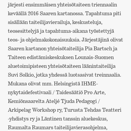
järjesti ensimmäisen yhteisötaiteen triennaalin
keväällä 2016 Saaren kartanossa. Tapahtuma piti
sisällään taiteilijavierailuja, keskusteluja,
teosesittelyjä ja tapahtuma-aikana työstettyjä
teos- ja ohjelmakokonaisuuksia. Järjestäjinä olivat
Saaren kartanon yhteisötaiteilija Pia Bartsch ja
Taiteen edistämiskeskuksen Lounais-Suomen
aluetoimipisteen yhteisötaiteen läänintaiteilija
Suvi Solkio, jotka yhdessä luotsasivat treinnaalia.
Mukana olivat mm. Helsingistä IHME-
nykytaidefestivaali / Taidesäätiö Pro Arte,
Kemiönsaarelta Ateljé Tjuda Pedagogi /
Arkipelag Workshop ry, Turusta Tehdas Teatteri
-yhdistys ry ja Läntinen tanssin aluekeskus,
Raumalta Raumars taiteilijavierasohjelma,