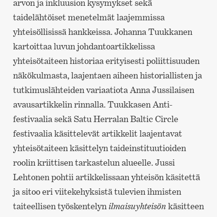
arvon ja inkluusion kysymykset sekä
taidelähtöiset menetelmät laajemmissa
yhteisöllisissä hankkeissa. Johanna Tuukkanen
kartoittaa luvun johdantoartikkelissa
yhteisötaiteen historiaa erityisesti poliittisuuden
näkökulmasta, laajentaen aiheen historiallisten ja
tutkimuslähteiden variaatiota Anna Jussilaisen
avausartikkelin rinnalla. Tuukkasen Anti-
festivaalia sekä Satu Herralan Baltic Circle
festivaalia käsittelevät artikkelit laajentavat
yhteisötaiteen käsittelyn taideinstituutioiden
roolin kriittisen tarkastelun alueelle. Jussi
Lehtonen pohtii artikkelissaan yhteisön käsitettä
ja sitoo eri viitekehyksistä tulevien ihmisten
taiteellisen työskentelyn
ilmaisuyhteisön
käsitteen