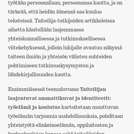
työtään persoonallaan, persoonansa kautta, ja on
tärkeää, että heidän äänensä saa kuulua
teksteissä. Taiteilija-tutkijoiden artikkeleissa
aihetta käsitellään laajemmassa
yhteiskunnallisessa ja tutkimuksellisessa
viitekehyksessä, jolloin lukijalle avautuu näkymä
taiteen ilmiön ja yhteisön välisten suhteiden
pohtimiseen tutkimuskysymysten ja
lähdekirjallisuuden kautta.
Ensimmäisessä teemaluvussa
Taiteilijan
laajentuvat ammattikuvat ja identiteetit:
työelämä ja koulutus
kartoitetaan muuttuvan
työelämän tarjoamia mahdollisuuksia, pohditaan
yhteistyötä elinkeinoelämän, oppilaitosten ja
korkeakoulujen kanssa sekä taiteilijoiden