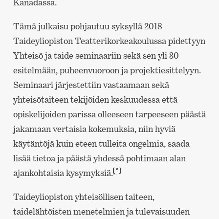
Kanadassa.
Tämä julkaisu pohjautuu syksyllä 2018
Taideyliopiston Teatterikorkeakoulussa pidettyyn
Yhteisö ja taide seminaariin sekä sen yli 30
esitelmään, puheenvuoroon ja projektiesittelyyn.
Seminaari järjestettiin vastaamaan sekä
yhteisötaiteen tekijöiden keskuudessa että
opiskelijoiden parissa olleeseen tarpeeseen päästä
jakamaan vertaisia kokemuksia, niin hyviä
käytäntöjä kuin eteen tulleita ongelmia, saada
lisää tietoa ja päästä yhdessä pohtimaan alan
[*]
ajankohtaisia kysymyksiä.
Taideyliopiston yhteisöllisen taiteen,
taidelähtöisten menetelmien ja tulevaisuuden