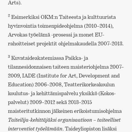
Arts).
2
Esimerkiksi OKM:n Taiteesta ja kulttuurista
hyvinvointia toimenpideohjelma (2010–2014),
Arvokas työelämä -prosessi ja monet EU-
rahoitteiset projektit ohjelmakaudella 2007–2013.
3
Kuvataideakatemiassa Paikka- ja
tilannesidonnaisen taiteen maisteriohjelma 2007–
2009, IADE (Institute for Art, Development and
Education) 2006–2008, Teatterikorkeakoulun
koulutus- ja kehittämispalvelu yksikkö (Kokos-
palvelut) 2009–2012 sekä 2013–2015
maisteritutkinnon jälkeinen erikoistumisohjelma
Taiteilija-kehittäjäksi organisaatioon – taiteelliset
interventiot työelämään
. Taideyliopiston lisäksi