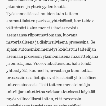
jakamisen ja yhteisyyden kautta.
Työskenneltäessä muiden kuin taiteen
ammattilaisten parissa, yhteisöissä, itse taide ei
välttämättä aina menetä itseisarvoista
asemaansa riippumattomana, luovana,
materiaalisena ja diskursiivisena prosessina. Se
sijaan autonomian menetys kohdistuu taiteilijan
asemaan prosessin yksinomaisena määrittelijänä
ja omistajana. Vuorovaikutteisuus, halu tehdä
yhteistyötä, kuunnella, arvostaa ja kunnioittaa
prosessiin osallistujia ovat keskeisiä yhteisöllisen
taiteen ainesosia. Toki taiteen menetelmiä ja
taiteilijan taitotietoa voidaan tietoisesti käyttää
myös välineellisesti siten, että prosessin
ensisijaisena tavoitteena on esimerkiksi