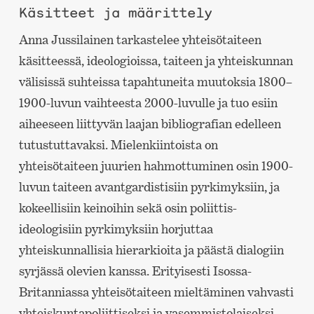
Käsitteet ja määrittely
Anna Jussilainen tarkastelee yhteisötaiteen
käsitteessä, ideologioissa, taiteen ja yhteiskunnan
välisissä suhteissa tapahtuneita muutoksia 1800–
1900-luvun vaihteesta 2000-luvulle ja tuo esiin
aiheeseen liittyvän laajan bibliografian edelleen
tutustuttavaksi. Mielenkiintoista on
yhteisötaiteen juurien hahmottuminen osin 1900-
luvun taiteen avantgardistisiin pyrkimyksiin, ja
kokeellisiin keinoihin sekä osin poliittis-
ideologisiin pyrkimyksiin horjuttaa
yhteiskunnallisia hierarkioita ja päästä dialogiin
syrjässä olevien kanssa. Erityisesti Isossa-
Britanniassa yhteisötaiteen mieltäminen vahvasti
yhteiskuntapoliittiseksi ja vasemmistolaiseksi