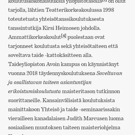
koulutuskokonaisuuksia yliopistotasolla
on ollut
tarjolla, lähtien Teatterikorkeakoulussa 1998
toteutetusta yhteisötanssikoulutuksesta
tanssintutkija Kirsi Heimosen johdolla.
[4]
Ammattikorkeakoulut
puolestaan ovat
tarjonneet koulutusta sekä yhteisötaiteen että
soveltava taide -kattokäsitteen alla.
Taideyliopiston Avoin kampus on käynnistänyt
vuonna 2018 täydennyskoulutuksena
Soveltavan
ja osallistavan taiteen asiantuntijan
erikoistumiskoulutusta
maisteritason tutkinnon
suorittaneille. Kansainvälisistä koulutuksista
mainittakoon Yhteisö ja taide -seminaarissakin
vierailleen kanadalaisen Judith Marcusen luoma
sosiaalisen muutoksen taiteen maisteriohjelma