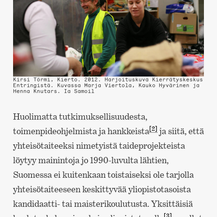
Kirsi Törmi, Kierto. 2012. Harjoituskuva Kierrätyskeskus
Entringistä. Kuvassa Marja Viertola, Kauko Hyvärinen ja
Henna Knutars.
Ia Samoil
Huolimatta tutkimuksellisuudesta,
[2]
toimenpideohjelmista ja hankkeista
ja siitä, että
yhteisötaiteeksi nimetyistä taideprojekteista
löytyy mainintoja jo 1990-luvulta lähtien,
Suomessa ei kuitenkaan toistaiseksi ole tarjolla
yhteisötaiteeseen keskittyvää yliopistotasoista
kandidaatti- tai maisterikoulutusta. Yksittäisiä
[3]