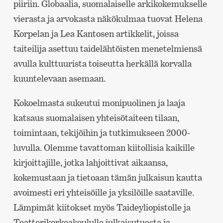
piiriin. Globaalia, suomalaiselle arkikokemukselle
vierasta ja arvokasta näkökulmaa tuovat Helena
Korpelan ja Lea Kantosen artikkelit, joissa
taiteilija asettuu taidelähtöisten menetelmiensä
avulla kulttuurista toiseutta herkällä korvalla
kuuntelevaan asemaan.
Kokoelmasta sukeutui monipuolinen ja laaja
katsaus suomalaisen yhteisötaiteen tilaan,
toimintaan, tekijöihin ja tutkimukseen 2000-
luvulla. Olemme tavattoman kiitollisia kaikille
kirjoittajille, jotka lahjoittivat aikaansa,
kokemustaan ja tietoaan tämän julkaisun kautta
avoimesti eri yhteisöille ja yksilöille saataville.
Lämpimät kiitokset myös Taideyliopistolle ja
Teatterikorkeakoululle julkaisutuesta ja