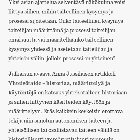
Yksi asian ajattelua selventävä näkökulma voisi
liittyä siihen, mihin taiteellinen kysymys ja
prosessi sijoitetaan. Onko taiteellinen kysymys
taiteilijan määrittämä ja prosessi taiteilijan
omaisuutta vai määritelläänkö taiteellinen
kysymys yhdessä ja asetetaan taiteilijan ja
yhteisön väliin, jolloin prosessi on yhteinen?
Julkaisun avaava Anna Jussilaisen artikkeli
Yhteisötaide – historiaa, määrittelyä ja
käytäntöjä
on katsaus yhteisötaiteen historiaan
ja siihen liittyvien käsitteiden käyttöön ja
määrittelyyn. Eräs kaikkein keskeisin erottava
tekijä niin sanotun autonomisen taiteen ja
yhteisöllisen tai osallistavan taiteen välillä on
historiallisesti ymmärretty juuri prosessin