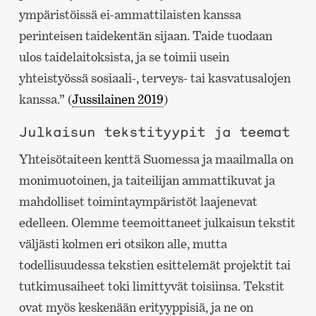
ympäristöissä ei-ammattilaisten kanssa
perinteisen taidekentän sijaan. Taide tuodaan
ulos taidelaitoksista, ja se toimii usein
yhteistyössä sosiaali-, terveys- tai kasvatusalojen
kanssa.” (
Jussilainen 2019
)
Julkaisun tekstityypit ja teemat
Yhteisötaiteen kenttä Suomessa ja maailmalla on
monimuotoinen, ja taiteilijan ammattikuvat ja
mahdolliset toimintaympäristöt laajenevat
edelleen. Olemme teemoittaneet julkaisun tekstit
väljästi kolmen eri otsikon alle, mutta
todellisuudessa tekstien esittelemät projektit tai
tutkimusaiheet toki limittyvät toisiinsa. Tekstit
ovat myös keskenään erityyppisiä, ja ne on