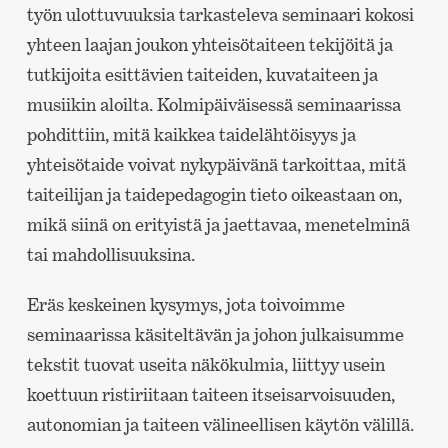
työn ulottuvuuksia tarkasteleva seminaari kokosi
yhteen laajan joukon yhteisötaiteen tekijöitä ja
tutkijoita esittävien taiteiden, kuvataiteen ja
musiikin aloilta. Kolmipäiväisessä seminaarissa
pohdittiin, mitä kaikkea taidelähtöisyys ja
yhteisötaide voivat nykypäivänä tarkoittaa, mitä
taiteilijan ja taidepedagogin tieto oikeastaan on,
mikä siinä on erityistä ja jaettavaa, menetelminä
tai mahdollisuuksina.
Eräs keskeinen kysymys, jota toivoimme
seminaarissa käsiteltävän ja johon julkaisumme
tekstit tuovat useita näkökulmia, liittyy usein
koettuun ristiriitaan taiteen itseisarvoisuuden,
autonomian ja taiteen välineellisen käytön välillä.