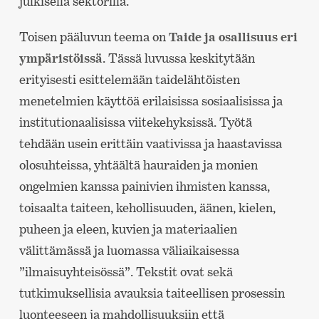
julkisella sektorilla.
Toisen pääluvun teema on
Taide ja osallisuus eri
ympäristöissä
. Tässä luvussa keskitytään
erityisesti esittelemään taidelähtöisten
menetelmien käyttöä erilaisissa sosiaalisissa ja
institutionaalisissa viitekehyksissä. Työtä
tehdään usein erittäin vaativissa ja haastavissa
olosuhteissa, yhtäältä hauraiden ja monien
ongelmien kanssa painivien ihmisten kanssa,
toisaalta taiteen, kehollisuuden, äänen, kielen,
puheen ja eleen, kuvien ja materiaalien
välittämässä ja luomassa väliaikaisessa
”ilmaisuyhteisössä”. Tekstit ovat sekä
tutkimuksellisia avauksia taiteellisen prosessin
luonteeseen ja mahdollisuuksiin että