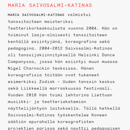
MARIA SAIVOSALMI-KATINAS
valmistui
MARIA SAIVOSALMI-KATINAS
tanssitaiteen maisteriksi
Teatterikorkeakoulusta vuonna 2004. Hän on
toiminut laaja-alaisesti tanssitaiteen
kentällä esiintyjänä, koreografina sekä
pedagogina. 2004–2012 Saivosalmi-Katinas
oli tanssijakiinnityksellä Helsinki Dance
Companyssa, jossa hän esiintyi muun muassa
Nigel Charnockin teoksissa. Hänen
koreografisia töitään ovat tukeneet
esimerkiksi Zodiak – Uuden tanssin keskus
sekä Liikkeellä marraskuussa festivaali.
Vuoden 2018 hän toimi lehtorina Liettuan
musiikki- ja teatteriakatemian
näyttelijäntyön laitoksella. Tällä hetkellä
Saivosalmi-Katinas työskentelee Koneen
säätiön apurahalla koreografisten
projektien parissa sekä nauttii pedagogisen