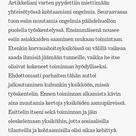
Artikkeliani varten pyydettiin miettimään
yhteisötyössä kohtaamiani ongelmia. Seuraavassa
tuon esiin muutamia ongelmia päihdehuollon
puolella työskentelyssä. Ensimmäisenä nousee
esiin asiakkaiden saaminen mukaan toimintaan.
Etenkin korvaushoitoyksiköissä on välillä vaikeaa
saada ihmisiä jäämään tunneille, vaikka he itse
olisivat kokeneet toiminnan hyödylliseksi.
Ehdottomasti parhaiten tähän auttoi
jalkautuminen kuhunkin yksikköön, missä
työskentelin. Ennen toiminnan alkamista kävin
aina muutamia kertoja yksiköiden aamupiireissä.
Esittelin itseni sekä toiminnan ja jäin
oleskelemaan yksiköihin, jotta sosiaalisilla
tilanteilla ja kohtaamisilla olisi aikaa kehittyä.