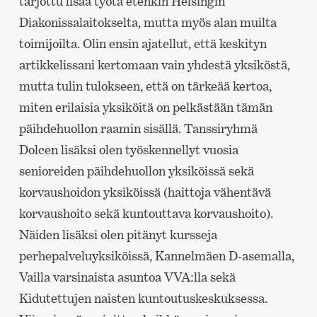
tarjottu lisää työtä etenkin Helsingin
Diakonissalaitokselta, mutta myös alan muilta
toimijoilta. Olin ensin ajatellut, että keskityn
artikkelissani kertomaan vain yhdestä yksiköstä,
mutta tulin tulokseen, että on tärkeää kertoa,
miten erilaisia yksiköitä on pelkästään tämän
päihdehuollon raamin sisällä. Tanssiryhmä
Dolcen lisäksi olen työskennellyt vuosia
senioreiden päihdehuollon yksiköissä sekä
korvaushoidon yksiköissä (haittoja vähentävä
korvaushoito sekä kuntouttava korvaushoito).
Näiden lisäksi olen pitänyt kursseja
perhepalveluyksiköissä, Kannelmäen D-asemalla,
Vailla varsinaista asuntoa VVA:lla sekä
Kidutettujen naisten kuntoutuskeskuksessa.