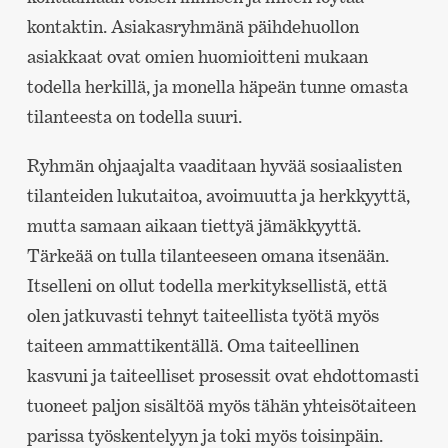
kontaktin. Asiakasryhmänä päihdehuollon
asiakkaat ovat omien huomioitteni mukaan
todella herkillä, ja monella häpeän tunne omasta
tilanteesta on todella suuri.
Ryhmän ohjaajalta vaaditaan hyvää sosiaalisten
tilanteiden lukutaitoa, avoimuutta ja herkkyyttä,
mutta samaan aikaan tiettyä jämäkkyyttä.
Tärkeää on tulla tilanteeseen omana itsenään.
Itselleni on ollut todella merkityksellistä, että
olen jatkuvasti tehnyt taiteellista työtä myös
taiteen ammattikentällä. Oma taiteellinen
kasvuni ja taiteelliset prosessit ovat ehdottomasti
tuoneet paljon sisältöä myös tähän yhteisötaiteen
parissa työskentelyyn ja toki myös toisinpäin.