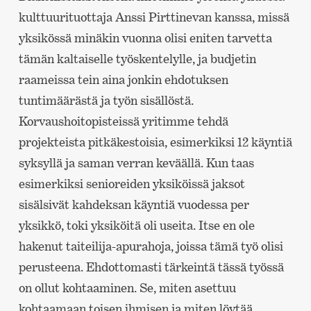
kulttuurituottaja Anssi Pirttinevan kanssa, missä
yksikössä minäkin vuonna olisi eniten tarvetta
tämän kaltaiselle työskentelylle, ja budjetin
raameissa tein aina jonkin ehdotuksen
tuntimäärästä ja työn sisällöstä.
Korvaushoitopisteissä yritimme tehdä
projekteista pitkäkestoisia, esimerkiksi 12 käyntiä
syksyllä ja saman verran keväällä. Kun taas
esimerkiksi senioreiden yksiköissä jaksot
sisälsivät kahdeksan käyntiä vuodessa per
yksikkö, toki yksiköitä oli useita. Itse en ole
hakenut taiteilija-apurahoja, joissa tämä työ olisi
perusteena. Ehdottomasti tärkeintä tässä työssä
on ollut kohtaaminen. Se, miten asettuu
kohtaamaan toisen ihmisen ja miten löytää