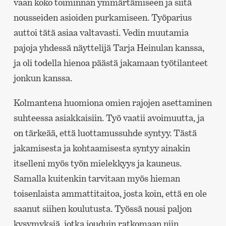
vaan koko toiminnan ymmärtämiseen ja siitä
nousseiden asioiden purkamiseen. Työparius
auttoi tätä asiaa valtavasti. Vedin muutamia
pajoja yhdessä näyttelijä Tarja Heinulan kanssa,
ja oli todella hienoa päästä jakamaan työtilanteet
jonkun kanssa.
Kolmantena huomiona omien rajojen asettaminen
suhteessa asiakkaisiin. Työ vaatii avoimuutta, ja
on tärkeää, että luottamussuhde syntyy. Tästä
jakamisesta ja kohtaamisesta syntyy ainakin
itselleni myös työn mielekkyys ja kauneus.
Samalla kuitenkin tarvitaan myös hieman
toisenlaista ammattitaitoa, josta koin, että en ole
saanut siihen koulutusta. Työssä nousi paljon
kysymyksiä, jotka jouduin ratkomaan niin