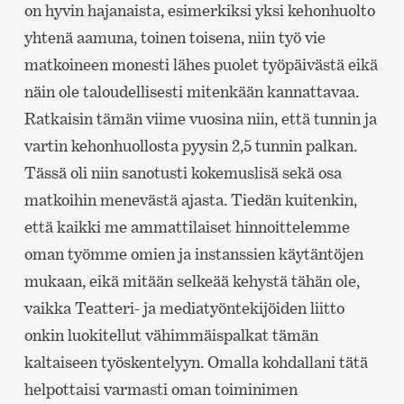
on hyvin hajanaista, esimerkiksi yksi kehonhuolto
yhtenä aamuna, toinen toisena, niin työ vie
matkoineen monesti lähes puolet työpäivästä eikä
näin ole taloudellisesti mitenkään kannattavaa.
Ratkaisin tämän viime vuosina niin, että tunnin ja
vartin kehonhuollosta pyysin 2,5 tunnin palkan.
Tässä oli niin sanotusti kokemuslisä sekä osa
matkoihin menevästä ajasta. Tiedän kuitenkin,
että kaikki me ammattilaiset hinnoittelemme
oman työmme omien ja instanssien käytäntöjen
mukaan, eikä mitään selkeää kehystä tähän ole,
vaikka Teatteri- ja mediatyöntekijöiden liitto
onkin luokitellut vähimmäispalkat tämän
kaltaiseen työskentelyyn. Omalla kohdallani tätä
helpottaisi varmasti oman toiminimen