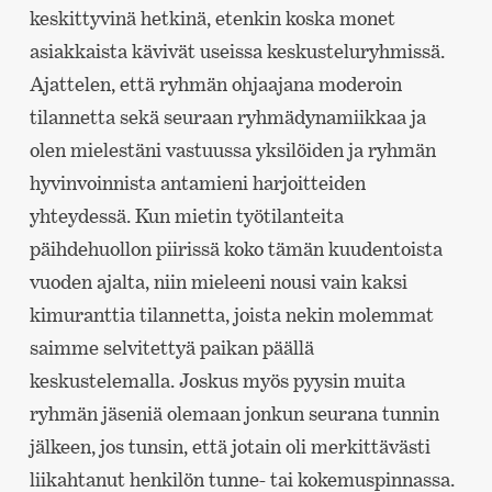
keskittyvinä hetkinä, etenkin koska monet
asiakkaista kävivät useissa keskusteluryhmissä.
Ajattelen, että ryhmän ohjaajana moderoin
tilannetta sekä seuraan ryhmädynamiikkaa ja
olen mielestäni vastuussa yksilöiden ja ryhmän
hyvinvoinnista antamieni harjoitteiden
yhteydessä. Kun mietin työtilanteita
päihdehuollon piirissä koko tämän kuudentoista
vuoden ajalta, niin mieleeni nousi vain kaksi
kimuranttia tilannetta, joista nekin molemmat
saimme selvitettyä paikan päällä
keskustelemalla. Joskus myös pyysin muita
ryhmän jäseniä olemaan jonkun seurana tunnin
jälkeen, jos tunsin, että jotain oli merkittävästi
liikahtanut henkilön tunne- tai kokemuspinnassa.