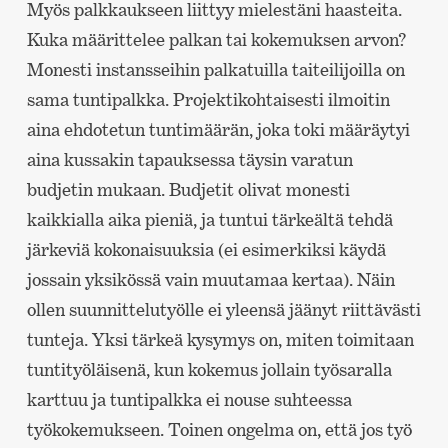
Myös palkkaukseen liittyy mielestäni haasteita.
Kuka määrittelee palkan tai kokemuksen arvon?
Monesti instansseihin palkatuilla taiteilijoilla on
sama tuntipalkka. Projektikohtaisesti ilmoitin
aina ehdotetun tuntimäärän, joka toki määräytyi
aina kussakin tapauksessa täysin varatun
budjetin mukaan. Budjetit olivat monesti
kaikkialla aika pieniä, ja tuntui tärkeältä tehdä
järkeviä kokonaisuuksia (ei esimerkiksi käydä
jossain yksikössä vain muutamaa kertaa). Näin
ollen suunnittelutyölle ei yleensä jäänyt riittävästi
tunteja. Yksi tärkeä kysymys on, miten toimitaan
tuntityöläisenä, kun kokemus jollain työsaralla
karttuu ja tuntipalkka ei nouse suhteessa
työkokemukseen. Toinen ongelma on, että jos työ