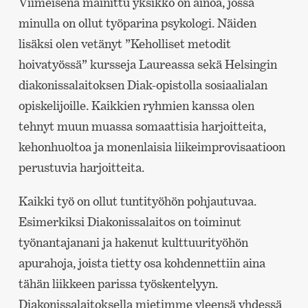
Viimeisenä mainittu yksikkö on ainoa, jossa
minulla on ollut työparina psykologi. Näiden
lisäksi olen vetänyt ”Keholliset metodit
hoivatyössä” kursseja Laureassa sekä Helsingin
diakonissalaitoksen Diak-opistolla sosiaalialan
opiskelijoille. Kaikkien ryhmien kanssa olen
tehnyt muun muassa somaattisia harjoitteita,
kehonhuoltoa ja monenlaisia liikeimprovisaatioon
perustuvia harjoitteita.
Kaikki työ on ollut tuntityöhön pohjautuvaa.
Esimerkiksi Diakonissalaitos on toiminut
työnantajanani ja hakenut kulttuurityöhön
apurahoja, joista tietty osa kohdennettiin aina
tähän liikkeen parissa työskentelyyn.
Diakonissalaitoksella mietimme yleensä yhdessä