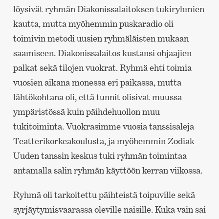
löysivät ryhmän Diakonissalaitoksen tukiryhmien
kautta, mutta myöhemmin puskaradio oli
toimivin metodi uusien ryhmäläisten mukaan
saamiseen. Diakonissalaitos kustansi ohjaajien
palkat sekä tilojen vuokrat. Ryhmä ehti toimia
vuosien aikana monessa eri paikassa, mutta
lähtökohtana oli, että tunnit olisivat muussa
ympäristössä kuin päihdehuollon muu
tukitoiminta. Vuokrasimme vuosia tanssisaleja
Teatterikorkeakoulusta, ja myöhemmin Zodiak –
Uuden tanssin keskus tuki ryhmän toimintaa
antamalla salin ryhmän käyttöön kerran viikossa.
Ryhmä oli tarkoitettu päihteistä toipuville sekä
syrjäytymisvaarassa oleville naisille. Kuka vain sai