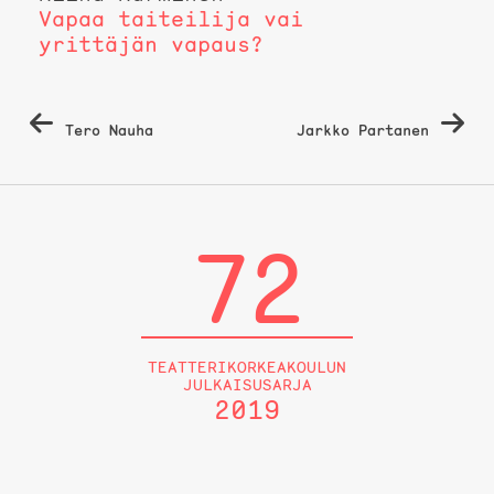
Vapaa taiteilija vai
yrittäjän vapaus?
Artikkelien
Tero Nauha
Jarkko Partanen
selaus
72
TEATTERIKORKEAKOULUN
JULKAISUSARJA
2019