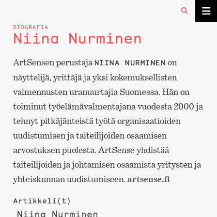
BIOGRAFIA
Niina Nurminen
ArtSensen perustaja
on
NIINA NURMINEN
näyttelijä, yrittäjä ja yksi kokemuksellisten
valmennusten uranuurtajia Suomessa. Hän on
toiminut työelämävalmentajana vuodesta 2000 ja
tehnyt pitkäjänteistä työtä organisaatioiden
uudistumisen ja taiteilijoiden osaamisen
arvostuksen puolesta. ArtSense yhdistää
taiteilijoiden ja johtamisen osaamista yritysten ja
yhteiskunnan uudistumiseen.
artsense.fi
Artikkeli(t)
Niina Nurminen