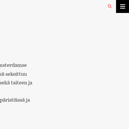
 Amsterdamse
sä sekoittuu
ekä taiteen ja
päristöissä ja