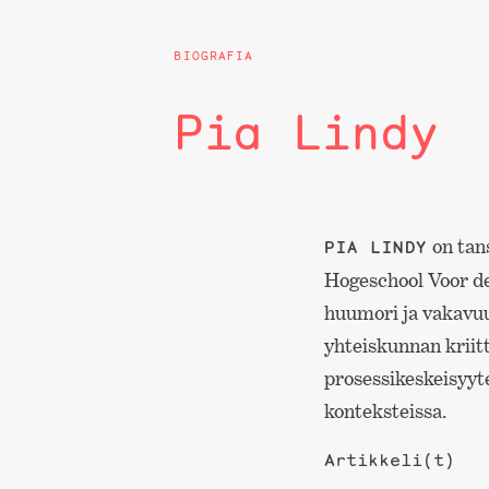
BIOGRAFIA
Pia Lindy
on tan
PIA LINDY
Hogeschool Voor de
huumori ja vakavuu
yhteiskunnan kriit
prosessikeskeisyyt
konteksteissa.
Artikkeli(t)