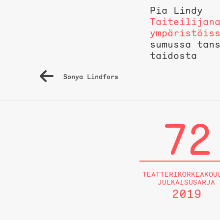
Pia Lindy
Taiteilijan
ympäristöis
sumussa tan
taidosta
Artikkelien
Sonya Lindfors
selaus
72
TEATTERIKORKEAKOU
JULKAISUSARJA
2019