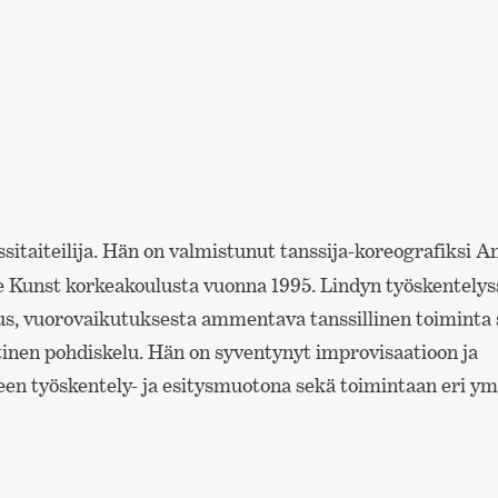
ssitaiteilija. Hän on valmistunut tanssija-koreografiksi
 Kunst korkeakoulusta vuonna 1995. Lindyn työskentelys
s, vuorovaikutuksesta ammentava tanssillinen toiminta s
tinen pohdiskelu. Hän on syventynyt improvisaatioon ja
een työskentely- ja esitysmuotona sekä toimintaan eri ym