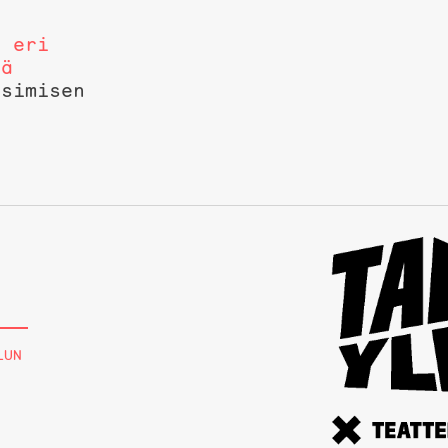
a eri
sä
ssimisen
LUN