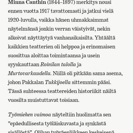
Minna Canthin
(1844–1897) merkitys nousi
ennen vuotta 1917 tavattomasti ja jatkui vielä
1920-luvulla, vaikka hänen uhmakkaimmat
näytelmänsä jonkin verran väistyivät, nekin
alkoivat näyttäytyä vanhanaikaisilta. Yhtäältä
kaikkien teatterien oli helppoa ja erinomaisen
suosittua aloittaa toimintaansa ja usein
syyskauttaan
Roinilan talolla
ja
Murtovarkaudella.
Niillä oli pitkään sama asema,
johon Pakkalan
Tukkijoella
sittemmin pääsi.
Tässä suhteessa teattereiden historiikit näiltä
vuosilta muistuttavat toisiaan.
Työmiehen vaimoa
näyteltiin huolimatta sen
”epäedullisesta työläiskuvasta ja synkästä
sisällöstä”. Olihan työväenliikkeen keskeisenä