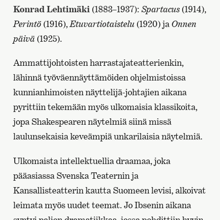
Konrad Lehtimäki
(1883–1937):
Spartacus
(1914),
Perintö
(1916),
Etuvartiotaistelu
(1920) ja
Onnen
päivä
(1925).
Ammattijohtoisten harrastajateatterienkin,
lähinnä työväennäyttämöiden ohjelmistoissa
kunnianhimoisten näyttelijä-johtajien aikana
pyrittiin tekemään myös ulkomaisia klassikoita,
jopa Shakespearen näytelmiä siinä missä
laulunsekaisia keveämpiä unkarilaisia näytelmiä.
Ulkomaista intellektuellia draamaa, joka
pääasiassa Svenska Teaternin ja
Kansallisteatterin kautta Suomeen levisi, alkoivat
leimata myös uudet teemat. Jo Ibsenin aikana
syntyi paljon dramatiikkaa, jossa pohdittiin hyvin