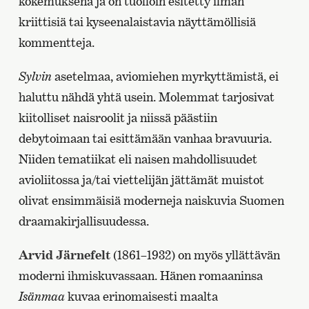
kokemuksena ja on tuolloin esitetty ilman
kriittisiä tai kyseenalaistavia näyttämöllisiä
kommentteja.
Sylvin
asetelmaa, aviomiehen myrkyttämistä, ei
haluttu nähdä yhtä usein. Molemmat tarjosivat
kiitolliset naisroolit ja niissä päästiin
debytoimaan tai esittämään vanhaa bravuuria.
Niiden tematiikat eli naisen mahdollisuudet
avioliitossa ja/tai viettelijän jättämät muistot
olivat ensimmäisiä moderneja naiskuvia Suomen
draamakirjallisuudessa.
Arvid Järnefelt
(1861–1932) on myös yllättävän
moderni ihmiskuvassaan. Hänen romaaninsa
Isänmaa
kuvaa erinomaisesti maalta