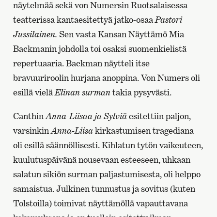
näytelmää sekä von Numersin Ruotsalaisessa
teatterissa kantaesitettyä jatko-osaa
Pastori
Jussilainen.
Sen vasta Kansan Näyttämö Mia
Backmanin johdolla toi osaksi suomenkielistä
repertuaaria. Backman näytteli itse
bravuuriroolin hurjana anoppina. Von Numers oli
esillä vielä
Elinan surman
takia pysyvästi.
Canthin
Anna-Liisaa ja Sylviä
esitettiin paljon,
varsinkin
Anna-Liisa
kirkastumisen tragediana
oli esillä säännöllisesti. Kihlatun tytön vaikeuteen,
kuulutuspäivänä nousevaan esteeseen, uhkaan
salatun sikiön surman paljastumisesta, oli helppo
samaistua. Julkinen tunnustus ja sovitus (kuten
Tolstoilla) toimivat näyttämöllä vapauttavana