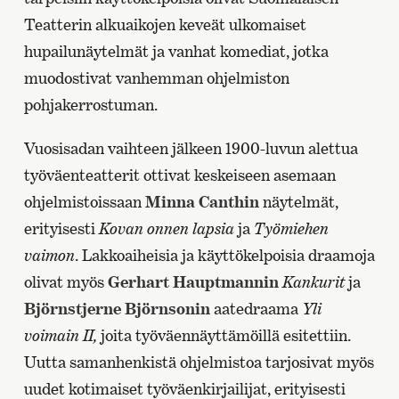
Teatterin alkuaikojen keveät ulkomaiset
hupailunäytelmät ja vanhat komediat, jotka
muodostivat vanhemman ohjelmiston
pohjakerrostuman.
Vuosisadan vaihteen jälkeen 1900-luvun alettua
työväenteatterit ottivat keskeiseen asemaan
ohjelmistoissaan
Minna Canthin
näytelmät,
erityisesti
Kovan onnen lapsia
ja
Työmiehen
vaimon
. Lakkoaiheisia ja käyttökelpoisia draamoja
olivat myös
Gerhart Hauptmannin
Kankurit
ja
Björnstjerne Björnsonin
aatedraama
Yli
voimain II,
joita työväennäyttämöillä esitettiin.
Uutta samanhenkistä ohjelmistoa tarjosivat myös
uudet kotimaiset työväenkirjailijat, erityisesti