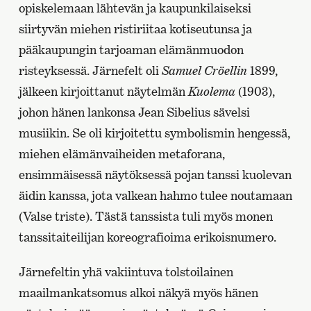
opiskelemaan lähtevän ja kaupunkilaiseksi
siirtyvän miehen ristiriitaa kotiseutunsa ja
pääkaupungin tarjoaman elämänmuodon
risteyksessä. Järnefelt oli
Samuel Cröellin
1899,
jälkeen kirjoittanut näytelmän
Kuolema
(1903),
johon hänen lankonsa Jean Sibelius sävelsi
musiikin. Se oli kirjoitettu symbolismin hengessä,
miehen elämänvaiheiden metaforana,
ensimmäisessä näytöksessä pojan tanssi kuolevan
äidin kanssa, jota valkean hahmo tulee noutamaan
(Valse triste). Tästä tanssista tuli myös monen
tanssitaiteilijan koreografioima erikoisnumero.
Järnefeltin yhä vakiintuva tolstoilainen
maailmankatsomus alkoi näkyä myös hänen