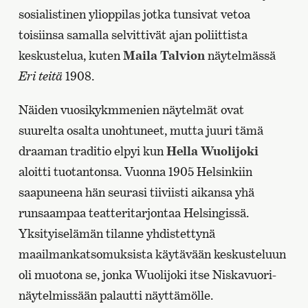
sosialistinen ylioppilas jotka tunsivat vetoa
toisiinsa samalla selvittivät ajan poliittista
keskustelua, kuten
Maila Talvion
näytelmässä
Eri teitä
1908.
Näiden vuosikykmmenien näytelmät ovat
suurelta osalta unohtuneet, mutta juuri tämä
draaman traditio elpyi kun
Hella Wuolijoki
aloitti tuotantonsa. Vuonna 1905 Helsinkiin
saapuneena hän seurasi tiiviisti aikansa yhä
runsaampaa teatteritarjontaa Helsingissä.
Yksityiselämän tilanne yhdistettynä
maailmankatsomuksista käytävään keskusteluun
oli muotona se, jonka Wuolijoki itse Niskavuori-
näytelmissään palautti näyttämölle.