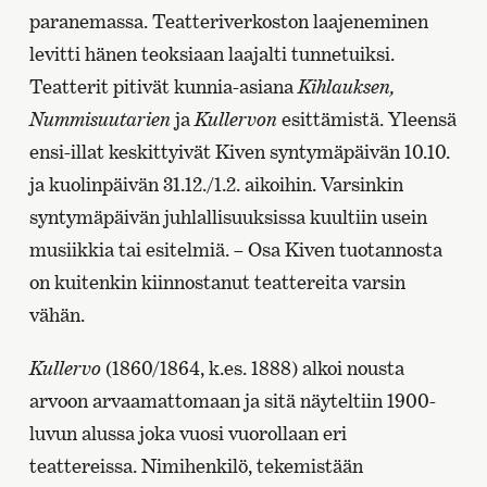
paranemassa. Teatteriverkoston laajeneminen
levitti hänen teoksiaan laajalti tunnetuiksi.
Teatterit pitivät kunnia-asiana
Kihlauksen,
Nummisuutarien
ja
Kullervon
esittämistä. Yleensä
ensi-illat keskittyivät Kiven syntymäpäivän 10.10.
ja kuolinpäivän 31.12./1.2. aikoihin. Varsinkin
syntymäpäivän juhlallisuuksissa kuultiin usein
musiikkia tai esitelmiä. – Osa Kiven tuotannosta
on kuitenkin kiinnostanut teattereita varsin
vähän.
Kullervo
(1860/1864, k.es. 1888) alkoi nousta
arvoon arvaamattomaan ja sitä näyteltiin 1900-
luvun alussa joka vuosi vuorollaan eri
teattereissa. Nimihenkilö, tekemistään