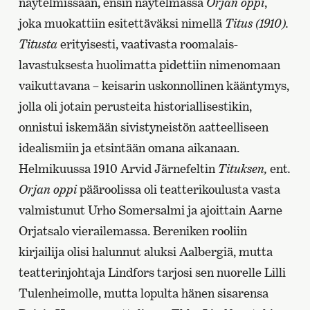
näytelmissään, ensin näytelmässä
Orjan oppi
,
joka muokattiin esitettäväksi nimellä
Titus (1910).
Titusta
erityisesti, vaativasta roomalais-
lavastuksesta huolimatta pidettiin nimenomaan
vaikuttavana – keisarin uskonnollinen kääntymys,
jolla oli jotain perusteita historiallisestikin,
onnistui iskemään sivistyneistön aatteelliseen
idealismiin ja etsintään omana aikanaan.
Helmikuussa 1910 Arvid Järnefeltin
Tituksen,
ent
.
Orjan oppi
pääroolissa oli teatterikoulusta vasta
valmistunut Urho Somersalmi ja ajoittain Aarne
Orjatsalo vierailemassa. Bereniken rooliin
kirjailija olisi halunnut aluksi Aalbergiä, mutta
teatterinjohtaja Lindfors tarjosi sen nuorelle Lilli
Tulenheimolle, mutta lopulta hänen sisarensa