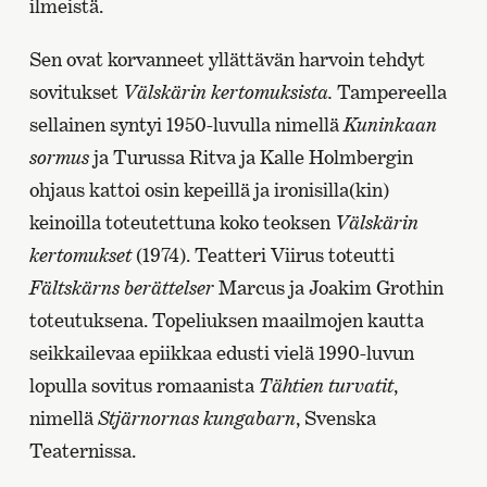
ilmeistä.
Sen ovat korvanneet yllättävän harvoin tehdyt
sovitukset
Välskärin kertomuksista.
Tampereella
sellainen syntyi 1950-luvulla nimellä
Kuninkaan
sormus
ja Turussa Ritva ja Kalle Holmbergin
ohjaus kattoi osin kepeillä ja ironisilla(kin)
keinoilla toteutettuna koko teoksen
Välskärin
kertomukset
(1974). Teatteri Viirus toteutti
Fältskärns berättelser
Marcus ja Joakim Grothin
toteutuksena. Topeliuksen maailmojen kautta
seikkailevaa epiikkaa edusti vielä 1990-luvun
lopulla sovitus romaanista
Tähtien turvatit
,
nimellä
Stjärnornas kungabarn
, Svenska
Teaternissa.