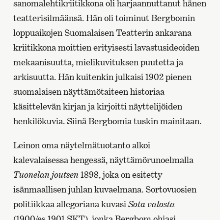
sanomalehtikriitikkona oli harjaannuttanut hänen
teatterisilmäänsä. Hän oli toiminut Bergbomin
loppuaikojen Suomalaisen Teatterin ankarana
kriitikkona moittien erityisesti lavastusideoiden
mekaanisuutta, mielikuvituksen puutetta ja
arkisuutta. Hän kuitenkin julkaisi 1902 pienen
suomalaisen näyttämötaiteen historiaa
käsittelevän kirjan ja kirjoitti näyttelijöiden
henkilökuvia. Siinä Bergbomia tuskin mainitaan.
Leinon oma näytelmätuotanto alkoi
kalevalaisessa hengessä, näyttämörunoelmalla
Tuonelan joutsen
1898, joka on esitetty
isänmaallisen juhlan kuvaelmana. Sortovuosien
politiikkaa allegoriana kuvasi
Sota valosta
(1900/es 1901 SKT), jonka Bergbom ohjasi