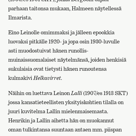
parhaan taitonsa mukaan, Halmeen näytellessä
Ilmarista.
Eino Leinolle omimmaksi ja jälleen epookkia
luovaksi pitkälle 1920- ja jopa osin 1930-luvulle
asti muodostuivat hänen runollis-
muinaissuomalaiset näytelmänsä, joiden henkisiä
sukulaisia ovat tietysti hänen runoutensa
kulmakivi
Helkavirret
.
Näihin on luettava Leinon
Lalli
(1907/es 1913 SKT)
jossa kansatieteellisten yksityiskohtien tilalla on
juuri kuvitelma Lallin mielenmaisemasta.
Henrikin ja Lallin aihetta hän on muokannut
oman tulkintansa suuntaan antaen mm. piispan