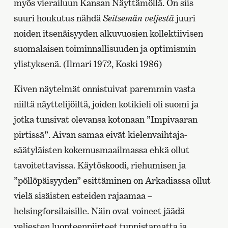
myös vierailuun Kansan Näyttämöllä. On siis
suuri houkutus nähdä
Seitsemän veljestä
juuri
noiden itsenäisyyden alkuvuosien kollektiivisen
suomalaisen toiminnallisuuden ja optimismin
ylistyksenä. (Ilmari 1972, Koski 1986)
Kiven näytelmät onnistuivat paremmin vasta
niiltä näyttelijöiltä, joiden kotikieli oli suomi ja
jotka tunsivat olevansa kotonaan ”Impivaaran
pirtissä”. Aivan samaa eivät kielenvaihtaja-
säätyläisten kokemusmaailmassa ehkä ollut
tavoitettavissa. Käytöskoodi, riehumisen ja
”pöllöpäisyyden” esittäminen on Arkadiassa ollut
vielä sisäisten esteiden rajaamaa –
helsingforsilaisille. Näin ovat voineet jäädä
veljesten luonteenpiirteet tunnistamatta ja