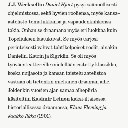
J.J. Wecksellin
Daniel Hjort
pysyi säännöllisesti
ohjelmistossa, sekä hyvien rooliensa, myös kansa–
aatelisto-tematiikkansa ja vapaudenkiihkonsa
takia. Onhan se draamana myös eri luokkaa kuin
Topeliuksen laatukuvat. Se myös tarjosi
perinteisesti vahvat tähtikelpoiset roolit, ainakin
Danielin, Katrin ja Sigridin. Se oli myös
työväenteattereille mielellään esitetty klassikko,
koska nuijasota ja kansan taistelu aatelistoa
vastaan oli tietenkin mieluinen draaman aihe.
Joidenkin vuosien ajan samaa aihepiiriä
käsiteltiin
Kasimir Leinon
kaksi-iltaisessa
historiallisessa draamassa,
Klaus Fleming ja
Jaakko Ilkka
(1901)
.