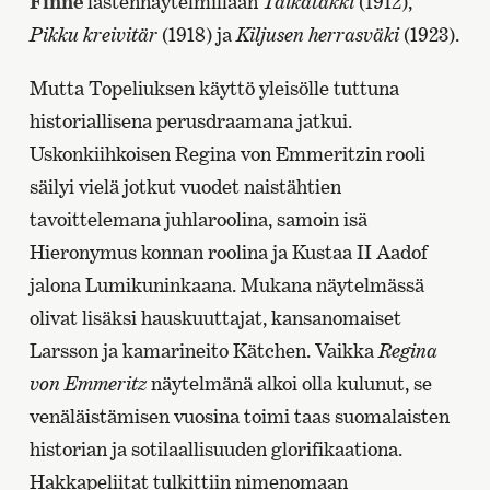
Finne
lastennäytelmillään
Taikatakki
(1912),
Pikku kreivitär
(1918) ja
Kiljusen herrasväki
(1923).
Mutta Topeliuksen käyttö yleisölle tuttuna
historiallisena perusdraamana jatkui.
Uskonkiihkoisen Regina von Emmeritzin rooli
säilyi vielä jotkut vuodet naistähtien
tavoittelemana juhlaroolina, samoin isä
Hieronymus konnan roolina ja Kustaa II Aadof
jalona Lumikuninkaana. Mukana näytelmässä
olivat lisäksi hauskuuttajat, kansanomaiset
Larsson ja kamarineito Kätchen. Vaikka
Regina
von Emmeritz
näytelmänä alkoi olla kulunut, se
venäläistämisen vuosina toimi taas suomalaisten
historian ja sotilaallisuuden glorifikaationa.
Hakkapeliitat tulkittiin nimenomaan