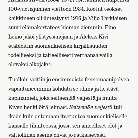
100-vuotisjuhlien viettoon 1934. Kootut teokset
kaikkineen oli ilmestynyt 1916 ja Viljo Tarkiaisen
suuri elämäkertateos hieman aiemmin. Eino
Leino jakoi ylistyssanojaan ja Aleksis Kivi
etabloitiin suomenkielisen kirjallisuuden
todelliseksi ja taiteellisesti vertaansa vailla
olevaksi alkajaksi.
Tuolloin voitiin jo ensimmäistä fennomaanipolvea
vapautuneemmin kohdata se uhma ja kestävä
kapinamieli, joka seitsemää veljestä ja muita
Kiven henkilöitä leimasi.
Seitsemän veljestä
tuli
ikään kuin antamaan itsetuntoa suomenkieliselle
kansalle tilanteessa, jossa sen aineelliset olot ja
valtiollinen asema olivat jo ratkaisevasti