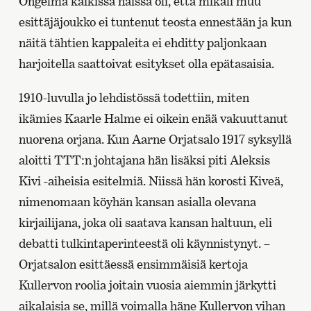
Ongelma kaikissa näissä oli, että mikäli muu
esittäjäjoukko ei tuntenut teosta ennestään ja kun
näitä tähtien kappaleita ei ehditty paljonkaan
harjoitella saattoivat esitykset olla epätasaisia.
1910-luvulla jo lehdistössä todettiin, miten
ikämies Kaarle Halme ei oikein enää vakuuttanut
nuorena orjana. Kun Aarne Orjatsalo 1917 syksyllä
aloitti TTT:n johtajana hän lisäksi piti Aleksis
Kivi -aiheisia esitelmiä. Niissä hän korosti Kiveä,
nimenomaan köyhän kansan asialla olevana
kirjailijana, joka oli saatava kansan haltuun, eli
debatti tulkintaperinteestä oli käynnistynyt. –
Orjatsalon esittäessä ensimmäisiä kertoja
Kullervon roolia joitain vuosia aiemmin järkytti
aikalaisia se, millä voimalla häne Kullervon vihan