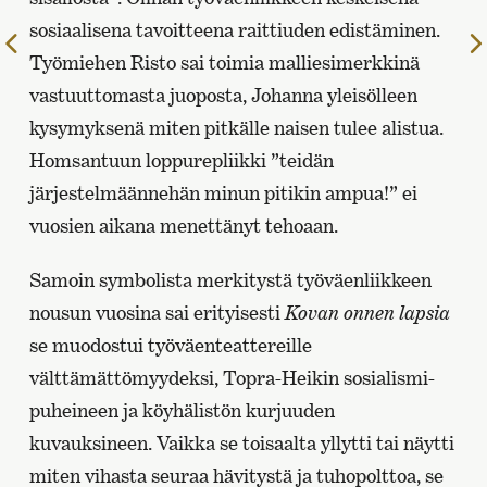
sosiaalisena tavoitteena raittiuden edistäminen.
Edelliselle
Työmiehen Risto sai toimia malliesimerkkinä
sivulle
vastuuttomasta juoposta, Johanna yleisölleen
kysymyksenä miten pitkälle naisen tulee alistua.
Homsantuun loppurepliikki ”teidän
järjestelmäännehän minun pitikin ampua!” ei
vuosien aikana menettänyt tehoaan.
Samoin symbolista merkitystä työväenliikkeen
nousun vuosina sai erityisesti
Kovan onnen lapsia
se muodostui työväenteattereille
välttämättömyydeksi, Topra-Heikin sosialismi-
puheineen ja köyhälistön kurjuuden
kuvauksineen. Vaikka se toisaalta yllytti tai näytti
miten vihasta seuraa hävitystä ja tuhopolttoa, se