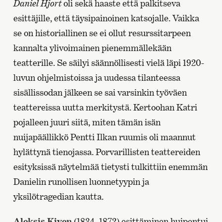
Daniel Hjort
oli sekä haaste että palkitseva
esittäjille, että täysipainoinen katsojalle. Vaikka
se on historiallinen se ei ollut resurssitarpeen
kannalta ylivoimainen pienemmällekään
teatterille. Se säilyi säännöllisesti vielä läpi 1920-
luvun ohjelmistoissa ja uudessa tilanteessa
sisällissodan jälkeen se sai varsinkin työväen
teattereissa uutta merkitystä. Kertoohan Katri
pojalleen juuri siitä, miten tämän isän
nuijapäällikkö Pentti Ilkan ruumis oli maannut
hylättynä tienojassa. Porvarillisten teattereiden
esityksissä näytelmää tietysti tulkittiin enemmän
Danielin runollisen luonnetyypin ja
yksilötragedian kautta.
Aleksis Kiven
(1834–1872) esittäminen huipentui