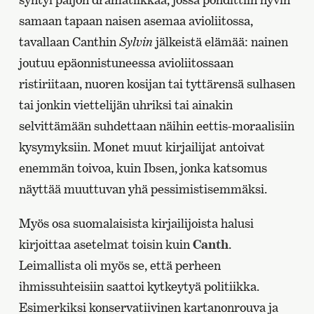
samaan tapaan naisen asemaa avioliitossa,
tavallaan Canthin
Sylvin
jälkeistä elämää: nainen
joutuu epäonnistuneessa avioliitossaan
ristiriitaan, nuoren kosijan tai tyttärensä sulhasen
tai jonkin viettelijän uhriksi tai ainakin
selvittämään suhdettaan näihin eettis-moraalisiin
kysymyksiin. Monet muut kirjailijat antoivat
enemmän toivoa, kuin Ibsen, jonka katsomus
näyttää muuttuvan yhä pessimistisemmäksi.
Myös osa suomalaisista kirjailijoista halusi
kirjoittaa asetelmat toisin kuin
Canth
.
Leimallista oli myös se, että perheen
ihmissuhteisiin saattoi kytkeytyä politiikka.
Esimerkiksi konservatiivinen kartanonrouva ja