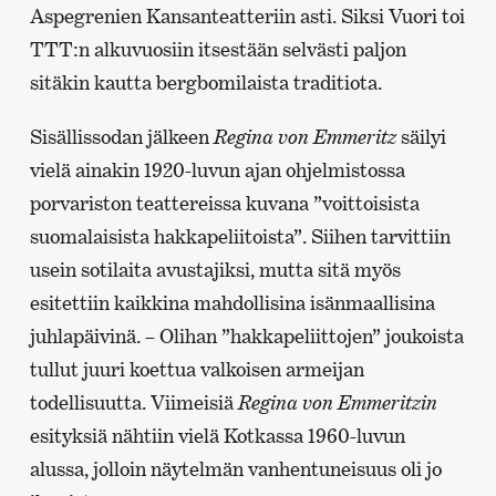
Aspegrenien Kansanteatteriin asti. Siksi Vuori toi
TTT:n alkuvuosiin itsestään selvästi paljon
sitäkin kautta bergbomilaista traditiota.
Sisällissodan jälkeen
Regina von Emmeritz
säilyi
vielä ainakin 1920-luvun ajan ohjelmistossa
porvariston teattereissa kuvana ”voittoisista
suomalaisista hakkapeliitoista”. Siihen tarvittiin
usein sotilaita avustajiksi, mutta sitä myös
esitettiin kaikkina mahdollisina isänmaallisina
juhlapäivinä. – Olihan ”hakkapeliittojen” joukoista
tullut juuri koettua valkoisen armeijan
todellisuutta. Viimeisiä
Regina von Emmeritzin
esityksiä nähtiin vielä Kotkassa 1960-luvun
alussa, jolloin näytelmän vanhentuneisuus oli jo