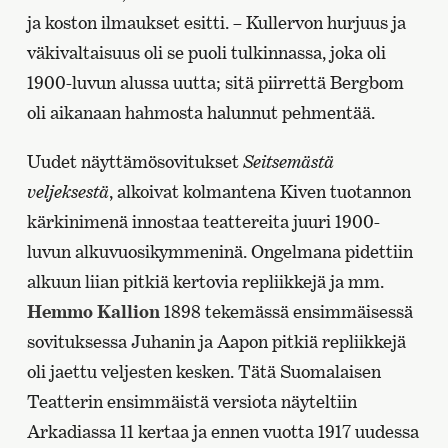
ja koston ilmaukset esitti. – Kullervon hurjuus ja
väkivaltaisuus oli se puoli tulkinnassa, joka oli
1900-luvun alussa uutta; sitä piirrettä Bergbom
oli aikanaan hahmosta halunnut pehmentää.
Uudet näyttämösovitukset
Seitsemästä
veljeksestä
, alkoivat kolmantena Kiven tuotannon
kärkinimenä innostaa teattereita juuri 1900-
luvun alkuvuosikymmeninä. Ongelmana pidettiin
alkuun liian pitkiä kertovia repliikkejä ja mm.
Hemmo Kallion
1898 tekemässä ensimmäisessä
sovituksessa Juhanin ja Aapon pitkiä repliikkejä
oli jaettu veljesten kesken. Tätä Suomalaisen
Teatterin ensimmäistä versiota näyteltiin
Arkadiassa 11 kertaa ja ennen vuotta 1917 uudessa