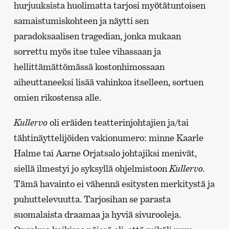
hurjuuksista huolimatta tarjosi myötätuntoisen
samaistumiskohteen ja näytti sen
paradoksaalisen tragedian, jonka mukaan
sorrettu myös itse tulee vihassaan ja
hellittämättömässä kostonhimossaan
aiheuttaneeksi lisää vahinkoa itselleen, sortuen
omien rikostensa alle.
Kullervo
oli eräiden teatterinjohtajien ja/tai
tähtinäyttelijöiden vakionumero: minne Kaarle
Halme tai Aarne Orjatsalo johtajiksi menivät,
siellä ilmestyi jo syksyllä ohjelmistoon
Kullervo.
Tämä havainto ei vähennä esitysten merkitystä ja
puhuttelevuutta. Tarjosihan se parasta
suomalaista draamaa ja hyviä sivurooleja.