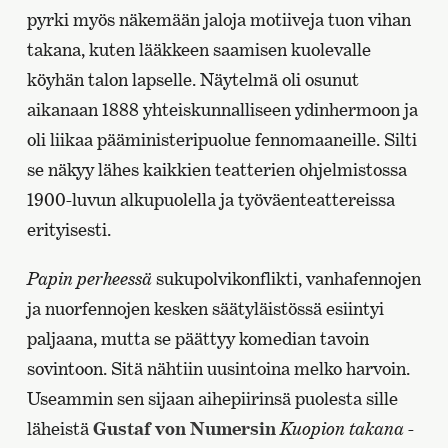
pyrki myös näkemään jaloja motiiveja tuon vihan
takana, kuten lääkkeen saamisen kuolevalle
köyhän talon lapselle. Näytelmä oli osunut
aikanaan 1888 yhteiskunnalliseen ydinhermoon ja
oli liikaa pääministeripuolue fennomaaneille. Silti
se näkyy lähes kaikkien teatterien ohjelmistossa
1900-luvun alkupuolella ja työväenteattereissa
erityisesti.
Papin perheessä
sukupolvikonflikti, vanhafennojen
ja nuorfennojen kesken säätyläistössä esiintyi
paljaana, mutta se päättyy komedian tavoin
sovintoon. Sitä nähtiin uusintoina melko harvoin.
Useammin sen sijaan aihepiirinsä puolesta sille
läheistä
Gustaf von Numersin
Kuopion takana
-