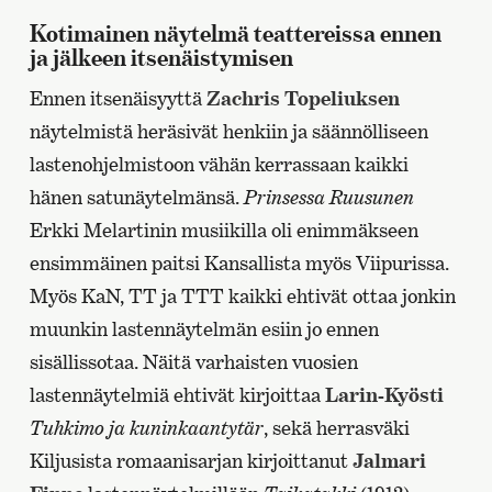
Kotimainen näytelmä teattereissa ennen
ja jälkeen itsenäistymisen
Ennen itsenäisyyttä
Zachris Topeliuksen
näytelmistä heräsivät henkiin ja säännölliseen
lastenohjelmistoon vähän kerrassaan kaikki
hänen satunäytelmänsä.
Prinsessa Ruusunen
Erkki Melartinin musiikilla oli enimmäkseen
ensimmäinen paitsi Kansallista myös Viipurissa.
Myös KaN, TT ja TTT kaikki ehtivät ottaa jonkin
muunkin lastennäytelmän esiin jo ennen
sisällissotaa. Näitä varhaisten vuosien
lastennäytelmiä ehtivät kirjoittaa
Larin-Kyösti
Tuhkimo ja kuninkaantytär
, sekä herrasväki
Kiljusista romaanisarjan kirjoittanut
Jalmari