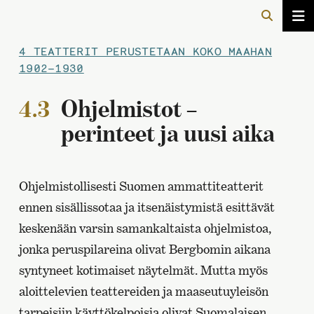
4 TEATTERIT PERUSTETAAN KOKO MAAHAN
1902–1930
4.3
Ohjelmistot –
perinteet ja uusi aika
Ohjelmistollisesti Suomen ammattiteatterit
ennen sisällissotaa ja itsenäistymistä esittävät
keskenään varsin samankaltaista ohjelmistoa,
jonka peruspilareina olivat Bergbomin aikana
syntyneet kotimaiset näytelmät. Mutta myös
aloittelevien teattereiden ja maaseutuyleisön
tarpeisiin käyttökelpoisia olivat Suomalaisen