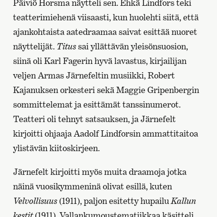
Päiviö Horsma näytteli sen. Ehkä Lindfors teki
teatterimiehenä viisaasti, kun huolehti siitä, että
ajankohtaista aatedraamaa saivat esittää nuoret
näyttelijät.
Titus
sai yllättävän yleisönsuosion,
siinä oli Karl Fagerin hyvä lavastus, kirjailijan
veljen Armas Järnefeltin musiikki, Robert
Kajanuksen orkesteri sekä Maggie Gripenbergin
sommittelemat ja esittämät tanssinumerot.
Teatteri oli tehnyt satsauksen, ja Järnefelt
kirjoitti ohjaaja Aadolf Lindforsin ammattitaitoa
ylistävän kiitoskirjeen.
Järnefelt kirjoitti myös muita draamoja jotka
näinä vuosikymmeninä olivat esillä, kuten
Velvollisuus
(1911), paljon esitetty hupailu
Kallun
kestit
(1911). Vallankumoustematiikkaa käsitteli