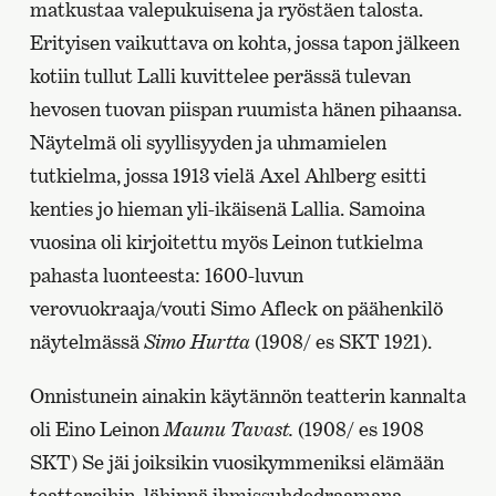
matkustaa valepukuisena ja ryöstäen talosta.
Erityisen vaikuttava on kohta, jossa tapon jälkeen
kotiin tullut Lalli kuvittelee perässä tulevan
hevosen tuovan piispan ruumista hänen pihaansa.
Näytelmä oli syyllisyyden ja uhmamielen
tutkielma, jossa 1913 vielä Axel Ahlberg esitti
kenties jo hieman yli-ikäisenä Lallia. Samoina
vuosina oli kirjoitettu myös Leinon tutkielma
pahasta luonteesta: 1600-luvun
verovuokraaja/vouti Simo Afleck on päähenkilö
näytelmässä
Simo Hurtta
(1908/ es SKT 1921).
Onnistunein ainakin käytännön teatterin kannalta
oli Eino Leinon
Maunu Tavast.
(1908/ es 1908
SKT) Se jäi joiksikin vuosikymmeniksi elämään
teattereihin, lähinnä ihmissuhdedraamana