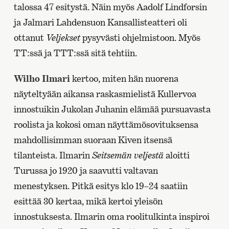
talossa 47 esitystä. Näin myös Aadolf Lindforsin
ja Jalmari Lahdensuon Kansallisteatteri oli
ottanut
Veljekset
pysyvästi ohjelmistoon. Myös
TT:ssä ja TTT:ssä sitä tehtiin.
Wilho Ilmari
kertoo, miten hän nuorena
näyteltyään aikansa raskasmielistä Kullervoa
innostuikin Jukolan Juhanin elämää pursuavasta
roolista ja kokosi oman näyttämösovituksensa
mahdollisimman suoraan Kiven itsensä
tilanteista. Ilmarin
Seitsemän veljestä
aloitti
Turussa jo 1920 ja saavutti valtavan
menestyksen. Pitkä esitys klo 19–24 saatiin
esittää 30 kertaa, mikä kertoi yleisön
innostuksesta. Ilmarin oma roolitulkinta inspiroi