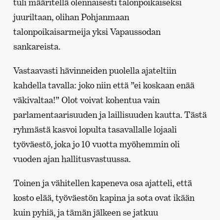
tuli määritellä olennaisesti talonpoikaiseksi
juuriltaan, olihan Pohjanmaan
talonpoikaisarmeija yksi Vapaussodan
sankareista.
Vastaavasti hävinneiden puolella ajateltiin
kahdella tavalla: joko niin että ”ei koskaan enää
väkivaltaa!” Olot voivat kohentua vain
parlamentaarisuuden ja laillisuuden kautta. Tästä
ryhmästä kasvoi lopulta tasavallalle lojaali
työväestö, joka jo 10 vuotta myöhemmin oli
vuoden ajan hallitusvastuussa.
Toinen ja vähitellen kapeneva osa ajatteli, että
kosto elää, työväestön kapina ja sota ovat ikään
kuin pyhiä, ja tämän jälkeen se jatkuu