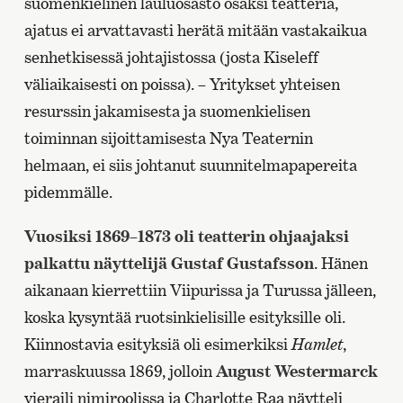
suomenkielinen lauluosasto osaksi teatteria,
ajatus ei arvattavasti herätä mitään vastakaikua
senhetkisessä johtajistossa (josta Kiseleff
väliaikaisesti on poissa). – Yritykset yhteisen
resurssin jakamisesta ja suomenkielisen
toiminnan sijoittamisesta Nya Teaternin
helmaan, ei siis johtanut suunnitelmapapereita
pidemmälle.
Vuosiksi 1869–1873 oli teatterin ohjaajaksi
palkattu näyttelijä Gustaf Gustafsson
. Hänen
aikanaan kierrettiin Viipurissa ja Turussa jälleen,
koska kysyntää ruotsinkielisille esityksille oli.
Kiinnostavia esityksiä oli esimerkiksi
Hamlet
,
marraskuussa 1869, jolloin
August Westermarck
vieraili nimiroolissa ja Charlotte Raa näytteli