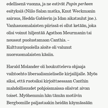
edellisenä vuonna, ja ne estivät
Papin perheen
esityksiä (Niilo Salan matka, Knut Weckmanin
sairaus, Hedda Gablerin ja Idan aikataulut jne.).
Vanhasuomalaisten piirissä ei ollut ketään, joka
olisi voinut hiljentää Agathon Meurmanin tai
noussut puolustamaan Canthia. –
Kulttuuripuolella aloite oli valunut
nuorsuomalaisten käsiin.
Harald Molander oli houkutteleva ohjaaja
vaihtoehto liberaalismieliselle kirjailijalle. Myös
siksi, että ruotsiksi kirjoittaessaan Canthin
mahdollisuudet pohjoismaissa olisivat aivan
toiset. Myöhemmin hän tämän motiivin
Bergbomille paljastaakin heidän käymässään