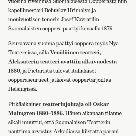
vuosina riveihinsä Suomalaisesta Oopperasta niin
kapellimestari Bohuslav Hrimalyn ja
monivuotisen tenorin Josef Navratilin.
Suomalaisten ooppera päättyi keväällä 1879.
Seuraavana vuonna päättyi ooppera myös Nya
Teaternissa, sillä
Venäläinen teatteri,
Aleksaterin teatteri avattiin alkuvuodesta
1880
, ja Pietarista tulevat italialaiset
oopperaseurueet jatkoivat ooppertarjontaa
Helsingissä.
Pitkäaikainen
teatterinjohtaja oli Oskar
Malmgren 1880–1886.
Hänen aikanaan tilanne
sikäli muuttui, että Suomalaisen Teatterin
nauttima arvostus Arkadiassa kiistatta parani.