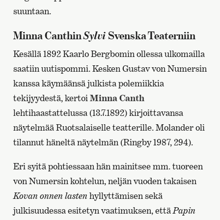
suuntaan.
Sylvi
Minna Canthin
Svenska Teaterniin
Kesällä 1892 Kaarlo Bergbomin ollessa ulkomailla
saatiin uutispommi. Kesken Gustav von Numersin
kanssa käymäänsä julkista polemiikkia
tekijyydestä, kertoi
Minna Canth
lehtihaastattelussa (13.7.1892) kirjoittavansa
näytelmää Ruotsalaiselle teatterille. Molander oli
tilannut häneltä näytelmän (Ringby 1987, 294).
Eri syitä pohtiessaan hän mainitsee mm. tuoreen
von Numersin kohtelun, neljän vuoden takaisen
Kovan onnen lasten
hyllyttämisen sekä
julkisuudessa esitetyn vaatimuksen, että
Papin