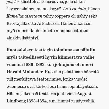
juveler
käsitteli aatelisrouvaa, jolla olikin
”kyseenalainen menneisyys”.
La Traviata
, hänen
Kamelianaisestaan
tehty ooppera oli nähty sekä
Erottajalla että Arkadiassa. Hänen aikanaan
myös musiikkiohjelmisto monipuolistui tai
ainakin lisääntyi.
Ruotsalaisen teatterin toiminnassa nähtiin
myös taiteellisesti hyvin kiinnostava vaihe
vuosina 1886–1893
, kun
johtajana oli nuori
Harald Molander
. Ruotsiin palattuaan hänestä
tuli merkittävä teatterimies, jonka vuodet
Suomessa ovat tärkeä osa hänen opinkäyntiään.
Hänen jälkeensä teatteria johti vielä
August
Lindberg
1893–1894, e.m. tunnettu näyttelijä.