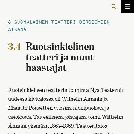
3 SUOMALAINEN TEATTERI BERGBOMIEN
AIKANA
3.4
Ruotsinkielinen
teatteri ja muut
haastajat
Ruotsinkielisen teatterin toiminta Nya Teaternin
uudessa kivitalossa oli Wilhelm Åmanin ja
Mauritz Pousetten vuosina monipuolista ja
tasokasta. Taiteellisena johtajana toimi
Wilhelm
Åhman
yksinään 1867–1869. Teatteritaloa