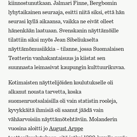
kiinnostunutkaan. Jalmari Finne, Bergbomin
lyhytaikainen seuraaja, esitti niitä siksi, että hän
seurasi kyllä aikaansa, vaikka ne eivät olleet
hänenkään laatuaan. Svenskanin näyttämöille
tilattiin siksi myös Jean Sibeliukselta
näyttämömusiikkia – tilanne, jossa Suomalaisen
Teatterin vanhakantaisuus ja kiistat sen
suunnasta leimasivat kaupungin kulttuurikuvaa.
Kotimaisten näyttelijöiden koulutukselle oli
alkanut nousta tarvetta, koska
suomenruotsalaisilla oli vain statistin rooleja,
kyvykkäitä ihmisiä oli saanut jäädä vain
vähäarvoisiin näyttämötehtäviin. Molanderin
vuosina aloitti jo
August Arppe