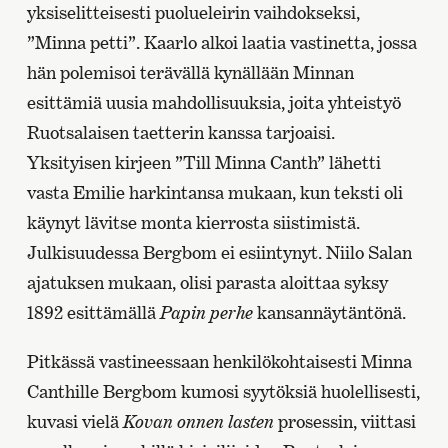
yksiselitteisesti puolueleirin vaihdokseksi,
”Minna petti”. Kaarlo alkoi laatia vastinetta, jossa
hän polemisoi terävällä kynällään Minnan
esittämiä uusia mahdollisuuksia, joita yhteistyö
Ruotsalaisen taetterin kanssa tarjoaisi.
Yksityisen kirjeen ”Till Minna Canth” lähetti
vasta Emilie harkintansa mukaan, kun teksti oli
käynyt lävitse monta kierrosta siistimistä.
Julkisuudessa Bergbom ei esiintynyt. Niilo Salan
ajatuksen mukaan, olisi parasta aloittaa syksy
1892 esittämällä
Papin perhe
kansannäytäntönä.
Pitkässä vastineessaan henkilökohtaisesti Minna
Canthille Bergbom kumosi syytöksiä huolellisesti,
kuvasi vielä
Kovan onnen lasten
prosessin, viittasi