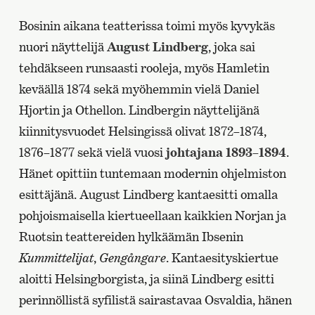
Bosinin aikana teatterissa toimi myös kyvykäs
nuori näyttelijä
August Lindberg
, joka sai
tehdäkseen runsaasti rooleja, myös Hamletin
keväällä 1874 sekä myöhemmin vielä Daniel
Hjortin ja Othellon. Lindbergin näyttelijänä
kiinnitysvuodet Helsingissä olivat 1872–1874,
1876–1877 sekä vielä vuosi
johtajana 1893–1894
.
Hänet opittiin tuntemaan modernin ohjelmiston
esittäjänä. August Lindberg kantaesitti omalla
pohjoismaisella kiertueellaan kaikkien Norjan ja
Ruotsin teattereiden hylkäämän Ibsenin
Kummittelijat
,
Gengångare
. Kantaesityskiertue
aloitti Helsingborgista, ja siinä Lindberg esitti
perinnöllistä syfilistä sairastavaa Osvaldia, hänen