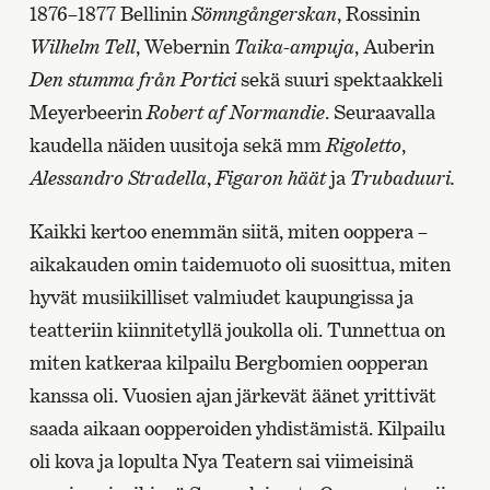
1876–1877 Bellinin
Sömngångerskan
, Rossinin
Wilhelm Tell
, Webernin
Taika-ampuja
, Auberin
Den stumma från Portici
sekä suuri spektaakkeli
Meyerbeerin
Robert af Normandie
. Seuraavalla
kaudella näiden uusitoja sekä mm
Rigoletto
,
Alessandro Stradella
,
Figaron häät
ja
Trubaduuri.
Kaikki kertoo enemmän siitä, miten ooppera –
aikakauden omin taidemuoto oli suosittua, miten
hyvät musiikilliset valmiudet kaupungissa ja
teatteriin kiinnitetyllä joukolla oli. Tunnettua on
miten katkeraa kilpailu Bergbomien oopperan
kanssa oli. Vuosien ajan järkevät äänet yrittivät
saada aikaan oopperoiden yhdistämistä. Kilpailu
oli kova ja lopulta Nya Teatern sai viimeisinä