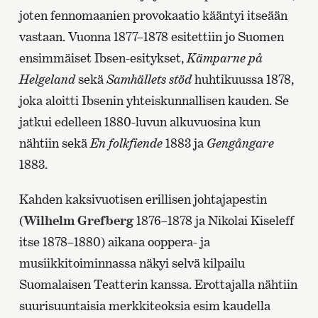
joten fennomaanien provokaatio kääntyi itseään
vastaan. Vuonna 1877–1878 esitettiin jo Suomen
ensimmäiset Ibsen-esitykset,
Kämparne på
Helgeland
sekä
Samhällets stöd
huhtikuussa 1878,
joka aloitti Ibsenin yhteiskunnallisen kauden. Se
jatkui edelleen 1880-luvun alkuvuosina kun
nähtiin sekä
En folkfiende
1883 ja
Gengångare
1883.
Kahden kaksivuotisen erillisen johtajapestin
(
Wilhelm Grefberg
1876–1878 ja Nikolai Kiseleff
itse 1878–1880) aikana ooppera- ja
musiikkitoiminnassa näkyi selvä kilpailu
Suomalaisen Teatterin kanssa. Erottajalla nähtiin
suurisuuntaisia merkkiteoksia esim kaudella