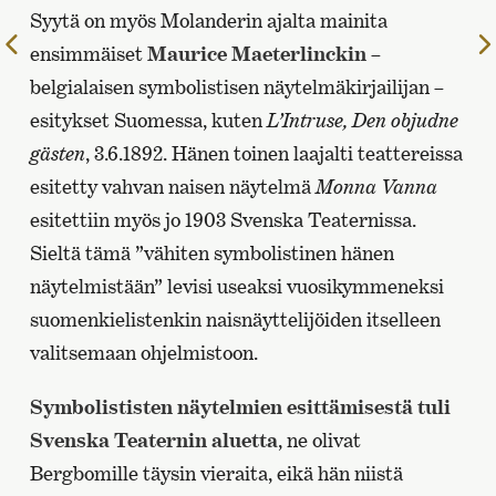
Syytä on myös Molanderin ajalta mainita
Edelliselle
ensimmäiset
Maurice Maeterlinckin
–
sivulle
belgialaisen symbolistisen näytelmäkirjailijan –
esitykset Suomessa, kuten
L’Intruse, Den objudne
gästen
, 3.6.1892. Hänen toinen laajalti teattereissa
esitetty vahvan naisen näytelmä
Monna Vanna
esitettiin myös jo 1903 Svenska Teaternissa.
Sieltä tämä ”vähiten symbolistinen hänen
näytelmistään” levisi useaksi vuosikymmeneksi
suomenkielistenkin naisnäyttelijöiden itselleen
valitsemaan ohjelmistoon.
Symbolististen näytelmien esittämisestä tuli
Svenska Teaternin aluetta
, ne olivat
Bergbomille täysin vieraita, eikä hän niistä