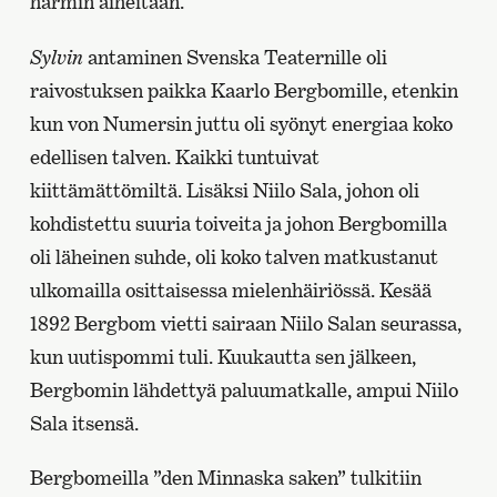
harmin aiheitaan.
Sylvin
antaminen Svenska Teaternille oli
raivostuksen paikka Kaarlo Bergbomille, etenkin
kun von Numersin juttu oli syönyt energiaa koko
edellisen talven. Kaikki tuntuivat
kiittämättömiltä. Lisäksi Niilo Sala, johon oli
kohdistettu suuria toiveita ja johon Bergbomilla
oli läheinen suhde, oli koko talven matkustanut
ulkomailla osittaisessa mielenhäiriössä. Kesää
1892 Bergbom vietti sairaan Niilo Salan seurassa,
kun uutispommi tuli. Kuukautta sen jälkeen,
Bergbomin lähdettyä paluumatkalle, ampui Niilo
Sala itsensä.
Bergbomeilla ”den Minnaska saken” tulkitiin