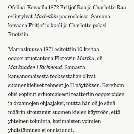
Ofeliaa. Keväällä 1872 Fritjof Raa ja Charlotte Raa
esiintyivät
Macbethin
päärooleissa. Samana
keväänä Fritjof jo kuoli ja Charlotte palasi
Ruotsiin.
Marraskuussa 1871 esitettiin 10 kertaa
oopperatuotantona Flotowin
Martha
, eli
Marknaden i Richmond.
Samasta
kansanomaisesta teoksestahan olivat
suomenkieliset tehneet jo II näytöksen. Bergbom
olisi sopinut erinomaisesti teatteriin oopperoiden
ja draamojen ohjaajaksi, mutta hän oli jo siinä
määrin sitoutunut suomen kielen käyttöön, että
yhteinen toiminta, kotimaisten voimien
yhdistäminen ei onnistunut.