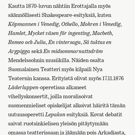
Kautta 1870-luvun nähtiin Erottajalla myös
säännöllisesti Shakespeare-esityksiä, kuten
Köpmannen i Venedig
,
Othello
,
Mohren i Venedig
,
Hamlet
,
Mycket väsen för ingenting
,
Macbeth
,
Romeo och Julia
,
En vintersaga
,
Så tuktas en
Argpigga
sekä
En midsommarnattsdröm
Mendelssohnin musiikilla. Näiden osalta
Suomalainen Teatteri myös kilpaili Nya
Teaternin kanssa. Erityistä olivat myös 17.11.1876
Läderlappen
-operetissa alkaneet
vihellyskonsertit, joilla moralisoivat
suomenmieliset opiskelijat alkoivat häiritä tämän
uutuusoperetti
Lepakon
esityksiä. Kovat debatit
saivat ruotsinkielisen yleisön pitäytymään
omassa teatterissaan ja jäämään pois Arkadiasta,