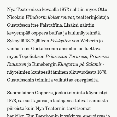
Nya Teaternissa keväällä 1872 nähtiin myös Otto
Nicolain
Windsorin iloiset rouvat
, teatterinjohtaja
Gustafsson itse Falstaffina. Lisäksi nähtiin
kevyempää ooppera buffaa ja laulunäytelmää.
Syksyllä 1872 jälleen
Friskytten
von Weberin jo
vanha teos. Gustafssonin ansioihin on luettava
myös Topeliuksen
Prinsessan Törnrosa, Prinsessa
Ruususen
ja Runebergin
Kungarna på Salamis
-
näytelmien kantaesittäminen alkuvuodesta 1873.
Gustafssonin toiminta vaikuttaa energiseltä.
Suomalainen Ooppera, jonka toiminta käynnistyi
1873, sai soittajansa ja laulajansa tulivat samoista
piireistä kuin Nya Teaternin tarvitsemat
henkilöt. Kun Bergbomin kyvykkyys, energisyys ja