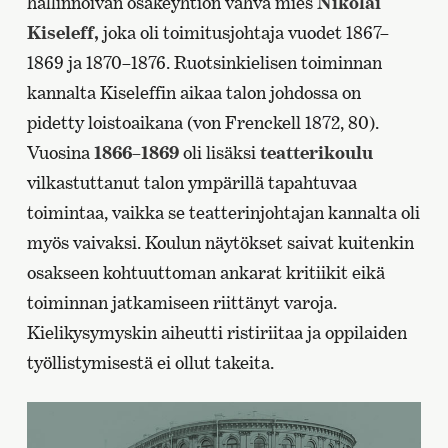
hallinnoivan osakeyhtiön vahva mies
Nikolai
Kiseleff,
joka oli toimitusjohtaja vuodet 1867–
1869 ja 1870–1876. Ruotsinkielisen toiminnan
kannalta Kiseleffin aikaa talon johdossa on
pidetty loistoaikana (von Frenckell 1872, 80).
Vuosina
1866–1869
oli lisäksi
teatterikoulu
vilkastuttanut talon ympärillä tapahtuvaa
toimintaa, vaikka se teatterinjohtajan kannalta oli
myös vaivaksi. Koulun näytökset saivat kuitenkin
osakseen kohtuuttoman ankarat kritiikit eikä
toiminnan jatkamiseen riittänyt varoja.
Kielikysymyskin aiheutti ristiriitaa ja oppilaiden
työllistymisestä ei ollut takeita.