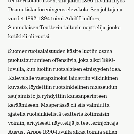
teatterikoulutuksen
, sitä jatkoi 1890-luvulla myös
Dramatiska föreningens elevskola.
Sen johtajana
vuodet 1892–1894 toimi Adolf Lindfors,
Suomalaisen Teatterin taitavin näyttelijä, jonka
kotikieli oli ruotsi.
Suomenruotsalaisuuden käsite luotiin osana
puolustautumisen offensiivia, joka alkoi 1880-
luvulla, kun luotiin ruotsalaisen etnisyyden idea.
Kalevalalle vastapainoksi lainattiin viikinkinen
kuvasto, löydettiin ruotsinkielinen maaseudun
asujaimisto ja ryhdyttiin kansanperinteen
keräämiseen. Maaperässä oli siis valmiutta
ajatella ruotsinkielistä teatteria kotimaisin
voimin, erityisesti näyttelijä ja teatterinjohtaja
August Arppe 1890-luvulla alkaa toimia siihen