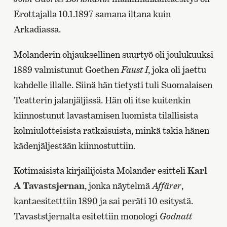
Erottajalla 10.1.1897 samana iltana kuin
Arkadiassa.
Molanderin ohjauksellinen suurtyö oli joulukuuksi
1889 valmistunut Goethen
Faust I
, joka oli jaettu
kahdelle illalle. Siinä hän tietysti tuli Suomalaisen
Teatterin jalanjäljissä. Hän oli itse kuitenkin
kiinnostunut lavastamisen luomista tilallisista
kolmiulotteisista ratkaisuista, minkä takia hänen
kädenjäljestään kiinnostuttiin.
Kotimaisista kirjailijoista Molander esitteli
Karl
A Tavastsjernan
, jonka näytelmä
Affärer
,
kantaesitetttiin 1890 ja sai peräti 10 esitystä.
Tavaststjernalta esitettiin monologi
Godnatt