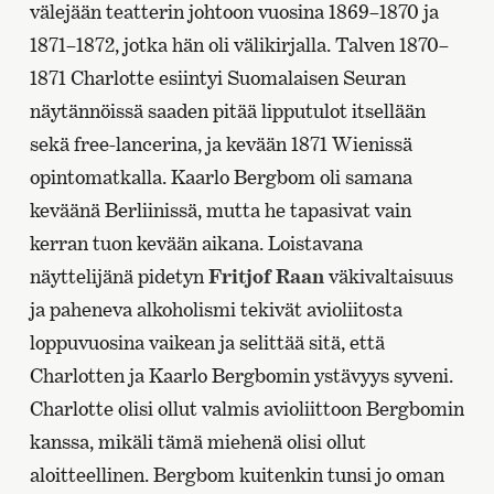
välejään teatterin johtoon vuosina 1869–1870 ja
1871–1872, jotka hän oli välikirjalla. Talven 1870–
1871 Charlotte esiintyi Suomalaisen Seuran
näytännöissä saaden pitää lipputulot itsellään
sekä free-lancerina, ja kevään 1871 Wienissä
opintomatkalla. Kaarlo Bergbom oli samana
keväänä Berliinissä, mutta he tapasivat vain
kerran tuon kevään aikana. Loistavana
näyttelijänä pidetyn
Fritjof Raan
väkivaltaisuus
ja paheneva alkoholismi tekivät avioliitosta
loppuvuosina vaikean ja selittää sitä, että
Charlotten ja Kaarlo Bergbomin ystävyys syveni.
Charlotte olisi ollut valmis avioliittoon Bergbomin
kanssa, mikäli tämä miehenä olisi ollut
aloitteellinen. Bergbom kuitenkin tunsi jo oman