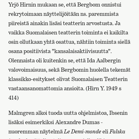
Yrjö Hirnin mukaan se, että Bergbom onnistui
rekrytoimaan näyttelijöitään ns. paremmista
piireistä ainakin lisäsi teatterin arvostusta. Ja
vaikka Suomalaisen teatterin toiminta ei kaikilta
osin ollutkaan yhtä osattua, nähtiin toiminta siellä
osana positiivista ”kansalaisaktiivisuutta”.
Olennaista oli kuitenkin se, että Ida Aalbergin
valovoimaisuus, sekä Bergbomin huolella tekemät
klassikko-esitykset olivat Suomalaisen Teatterin
vastaansanomattomia ansioita. (Hirn Y. 1949 s
414)
Malmgren alkoi tuoda uutta ohjelmistoa, Ibsenin
lisäksi esimerkiksi Alexandre Dumas -
nuoremman näytelmä
Le Demi-monde
eli
Falska