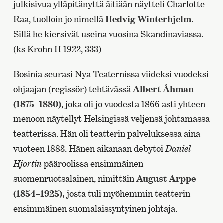
julkisivua ylläpitänyttä äitiään näytteli Charlotte
Raa, tuolloin jo nimellä
Hedvig Winterhjelm
.
Sillä he kiersivät useina vuosina Skandinaviassa.
(ks Krohn H 1922, 333)
Bosinia seurasi Nya Teaternissa viideksi vuodeksi
ohjaajan (regissör) tehtävässä
Albert Åhman
(1875–1880)
, joka oli jo vuodesta 1866 asti yhteen
menoon näytellyt Helsingissä veljensä johtamassa
teatterissa. Hän oli teatterin palveluksessa aina
vuoteen 1883. Hänen aikanaan debytoi
Daniel
Hjortin
pääroolissa ensimmäinen
suomenruotsalainen, nimittäin
August Arppe
(1854–1925),
josta tuli myöhemmin teatterin
ensimmäinen suomalaissyntyinen johtaja.