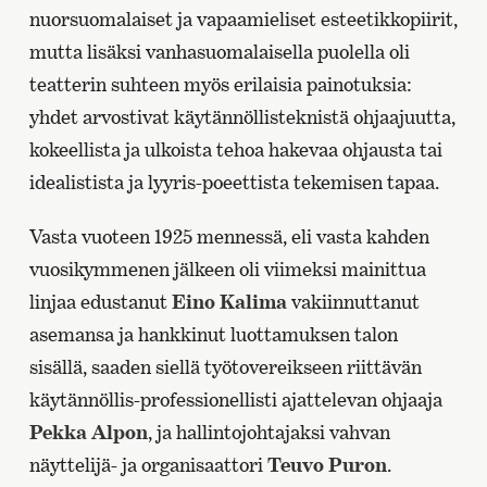
nuorsuomalaiset ja vapaamieliset esteetikkopiirit,
mutta lisäksi vanhasuomalaisella puolella oli
teatterin suhteen myös erilaisia painotuksia:
yhdet arvostivat käytännöllisteknistä ohjaajuutta,
kokeellista ja ulkoista tehoa hakevaa ohjausta tai
idealistista ja lyyris-poeettista tekemisen tapaa.
Vasta vuoteen 1925 mennessä, eli vasta kahden
vuosikymmenen jälkeen oli viimeksi mainittua
linjaa edustanut
Eino Kalima
vakiinnuttanut
asemansa ja hankkinut luottamuksen talon
sisällä, saaden siellä työtovereikseen riittävän
käytännöllis-professionellisti ajattelevan ohjaaja
Pekka Alpon
, ja hallintojohtajaksi vahvan
näyttelijä- ja organisaattori
Teuvo Puron
.