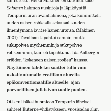
suitsutettu. Helka Mäkinen on tutkinut koko
Salomen
hahmon uusintoja ja läpikäyntiä
Tompurin uran avainhahmona, joka kummitteli,
uuden naisen rohkealla seksuaalisuuden
ilmentymänä lävitse hänen uransa. (Mäkinen
2001). Tavallaan tapahtui samoin, mutta
sukupolvea myöhemmin ja sukupolvea
rohkeammin, kuin oli tapahtunut Ida Aalbergin
eräiden ”kokeneen naisen roolien” kanssa.
Näyttämön tähdeksi saattoi tulla vain
uskaltautumalla erotiikan alueella
epäkonventionaalille alueelle, ajan
porvarillisen julkisivun tuolle puolen.
Ottaen lisäksi huomioon Tompurin läheiset
suhteet Euterpe-yhdistykseen, vuosisadan alun