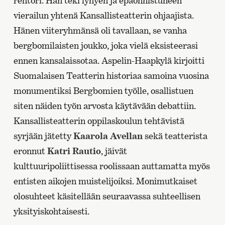
rehtori. Hän teki lyhyen ja epäonnistuneen
vierailun yhtenä Kansallisteatterin ohjaajista.
Hänen viiteryhmänsä oli tavallaan, se vanha
bergbomilaisten joukko, joka vielä eksisteerasi
ennen kansalaissotaa. Aspelin-Haapkylä kirjoitti
Suomalaisen Teatterin historiaa samoina vuosina
monumentiksi Bergbomien työlle, osallistuen
siten näiden työn arvosta käytävään debattiin.
Kansallisteatterin oppilaskoulun tehtävistä
syrjään jätetty
Kaarola Avellan
sekä teatterista
eronnut
Katri Rautio
, jäivät
kulttuuripoliittisessa roolissaan auttamatta myös
entisten aikojen muistelijoiksi. Monimutkaiset
olosuhteet käsitellään seuraavassa suhteellisen
yksityiskohtaisesti.