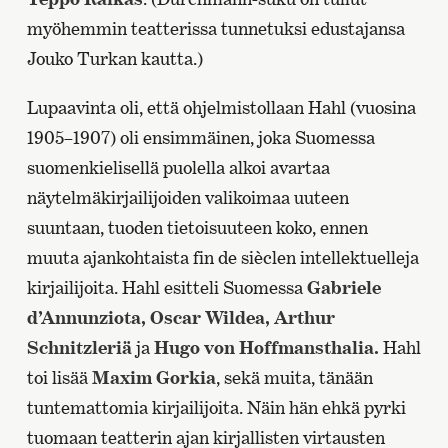
myöhemmin teatterissa tunnetuksi edustajansa
Jouko Turkan kautta.)
Lupaavinta oli, että ohjelmistollaan Hahl (vuosina
1905–1907) oli ensimmäinen, joka Suomessa
suomenkielisellä puolella alkoi avartaa
näytelmäkirjailijoiden valikoimaa uuteen
suuntaan, tuoden tietoisuuteen koko, ennen
muuta ajankohtaista fin de sièclen intellektuelleja
kirjailijoita. Hahl esitteli Suomessa
Gabriele
d’Annunziota, Oscar Wildea,
Arthur
Schnitzleriä
ja
Hugo von Hoffmansthalia.
Hahl
toi lisää
Maxim Gorkia
, sekä muita, tänään
tuntemattomia kirjailijoita. Näin hän ehkä pyrki
tuomaan teatterin ajan kirjallisten virtausten