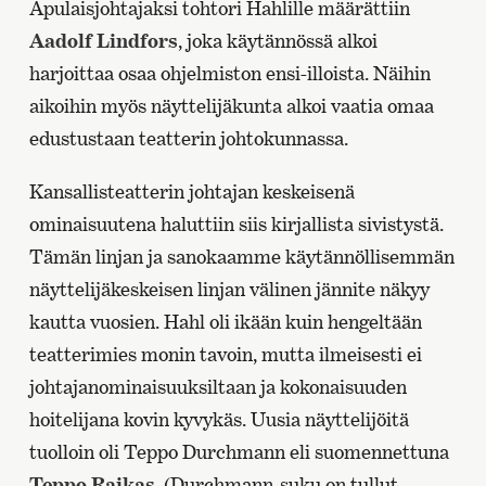
Apulaisjohtajaksi tohtori Hahlille määrättiin
Aadolf Lindfors
, joka käytännössä alkoi
harjoittaa osaa ohjelmiston ensi-illoista. Näihin
aikoihin myös näyttelijäkunta alkoi vaatia omaa
edustustaan teatterin johtokunnassa.
Kansallisteatterin johtajan keskeisenä
ominaisuutena haluttiin siis kirjallista sivistystä.
Tämän linjan ja sanokaamme käytännöllisemmän
näyttelijäkeskeisen linjan välinen jännite näkyy
kautta vuosien. Hahl oli ikään kuin hengeltään
teatterimies monin tavoin, mutta ilmeisesti ei
johtajanominaisuuksiltaan ja kokonaisuuden
hoitelijana kovin kyvykäs. Uusia näyttelijöitä
tuolloin oli Teppo Durchmann eli suomennettuna
Teppo Raikas
. (Durchmann-suku on tullut