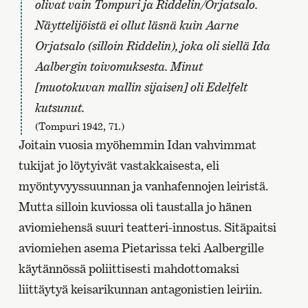
olivat vain Tompuri ja Riddelin/Orjatsalo.
Näyttelijöistä ei ollut läsnä kuin Aarne
Orjatsalo (silloin Riddelin), joka oli siellä Ida
Aalbergin toivomuksesta. Minut
[muotokuvan mallin sijaisen] oli Edelfelt
kutsunut.
(Tompuri 1942, 71.)
Joitain vuosia myöhemmin Idan vahvimmat
tukijat jo löytyivät vastakkaisesta, eli
myöntyvyyssuunnan ja vanhafennojen leiristä.
Mutta silloin kuviossa oli taustalla jo hänen
aviomiehensä suuri teatteri-innostus. Sitäpaitsi
aviomiehen asema Pietarissa teki Aalbergille
käytännössä poliittisesti mahdottomaksi
liittäytyä keisarikunnan antagonistien leiriin.