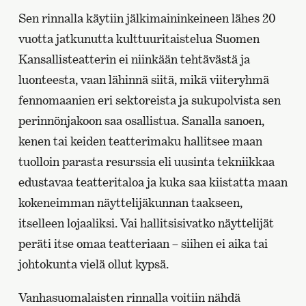
Sen rinnalla käytiin jälkimaininkeineen lähes 20
vuotta jatkunutta kulttuuritaistelua Suomen
Kansallisteatterin ei niinkään tehtävästä ja
luonteesta, vaan lähinnä siitä, mikä viiteryhmä
fennomaanien eri sektoreista ja sukupolvista sen
perinnönjakoon saa osallistua. Sanalla sanoen,
kenen tai keiden teatterimaku hallitsee maan
tuolloin parasta resurssia eli uusinta tekniikkaa
edustavaa teatteritaloa ja kuka saa kiistatta maan
kokeneimman näyttelijäkunnan taakseen,
itselleen lojaaliksi. Vai hallitsisivatko näyttelijät
peräti itse omaa teatteriaan – siihen ei aika tai
johtokunta vielä ollut kypsä.
Vanhasuomalaisten rinnalla voitiin nähdä