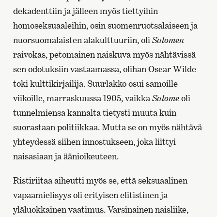
dekadenttiin ja jälleen myös tiettyihin
homoseksuaaleihin, osin suomenruotsalaiseen ja
nuorsuomalaisten alakulttuuriin, oli
Salomen
raivokas, petomainen naiskuva myös nähtävissä
sen odotuksiin vastaamassa, olihan Oscar Wilde
toki kulttikirjailija. Suurlakko osui samoille
viikoille, marraskuussa 1905, vaikka
Salome
oli
tunnelmiensa kannalta tietysti muuta kuin
suorastaan politiikkaa. Mutta se on myös nähtävä
yhteydessä siihen innostukseen, joka liittyi
naisasiaan ja äänioikeuteen.
Ristiriitaa aiheutti myös se, että seksuaalinen
vapaamielisyys oli erityisen elitistinen ja
yläluokkainen vaatimus. Varsinainen naisliike,