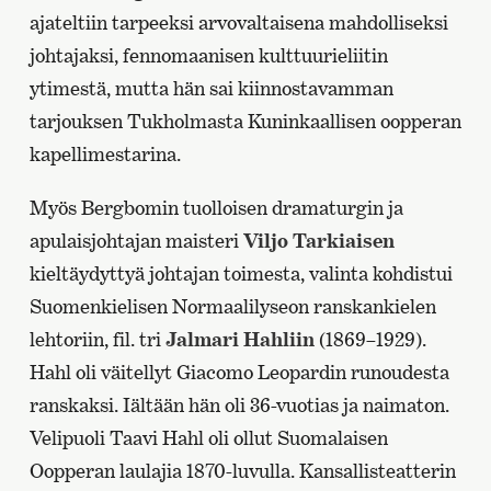
ajateltiin tarpeeksi arvovaltaisena mahdolliseksi
johtajaksi, fennomaanisen kulttuurieliitin
ytimestä, mutta hän sai kiinnostavamman
tarjouksen Tukholmasta Kuninkaallisen oopperan
kapellimestarina.
Myös Bergbomin tuolloisen dramaturgin ja
apulaisjohtajan maisteri
Viljo Tarkiaisen
kieltäydyttyä johtajan toimesta, valinta kohdistui
Suomenkielisen Normaalilyseon ranskankielen
lehtoriin, fil. tri
Jalmari Hahliin
(1869–1929).
Hahl oli väitellyt Giacomo Leopardin runoudesta
ranskaksi. Iältään hän oli 36-vuotias ja naimaton.
Velipuoli Taavi Hahl oli ollut Suomalaisen
Oopperan laulajia 1870-luvulla. Kansallisteatterin