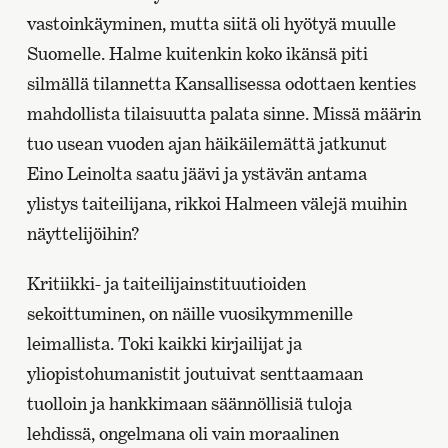
vastoinkäyminen, mutta siitä oli hyötyä muulle
Suomelle. Halme kuitenkin koko ikänsä piti
silmällä tilannetta Kansallisessa odottaen kenties
mahdollista tilaisuutta palata sinne. Missä määrin
tuo usean vuoden ajan häikäilemättä jatkunut
Eino Leinolta saatu jäävi ja ystävän antama
ylistys taiteilijana, rikkoi Halmeen välejä muihin
näyttelijöihin?
Kritiikki- ja taiteilijainstituutioiden
sekoittuminen, on näille vuosikymmenille
leimallista. Toki kaikki kirjailijat ja
yliopistohumanistit joutuivat senttaamaan
tuolloin ja hankkimaan säännöllisiä tuloja
lehdissä, ongelmana oli vain moraalinen