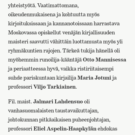
yhteistyötä. Vaatimattomana,
oikeudenmukaisena ja kohtuutta myös
kirjoituksissaan ja kannanotoissaan harrastava
Moskovassa opiskellut venäjän kirjallisuuden
maisteri saavutti vähittäin luottamusta myös yli
ryhmäkuntien rajojen. Tärkeä tukija hänellä oli
myöhemmin runoilija-kääntäjä
Otto Mannisessa
ja periaatteessa hyvä, vaikka ristiriitaisempi
suhde pariskuntaan kirjailija
Maria Jotuni
ja
professori
Viljo Tarkiainen
.
Fil. maist.
Jalmari Lahdensuo
oli
vanhasuomalaisten taustavaikuttajan,
johtokunnan pitkäaikaisen puheenjohtajan,
professori
Eliel Aspelin-Haapkylän
ehdokas