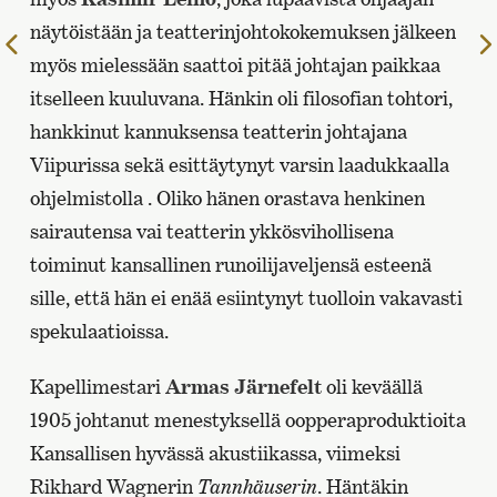
näytöistään ja teatterinjohtokokemuksen jälkeen
Edelliselle
myös mielessään saattoi pitää johtajan paikkaa
sivulle
itselleen kuuluvana. Hänkin oli filosofian tohtori,
hankkinut kannuksensa teatterin johtajana
Viipurissa sekä esittäytynyt varsin laadukkaalla
ohjelmistolla . Oliko hänen orastava henkinen
sairautensa vai teatterin ykkösvihollisena
toiminut kansallinen runoilijaveljensä esteenä
sille, että hän ei enää esiintynyt tuolloin vakavasti
spekulaatioissa.
Kapellimestari
Armas Järnefelt
oli keväällä
1905 johtanut menestyksellä oopperaproduktioita
Kansallisen hyvässä akustiikassa, viimeksi
Rikhard Wagnerin
Tannhäuserin
. Häntäkin