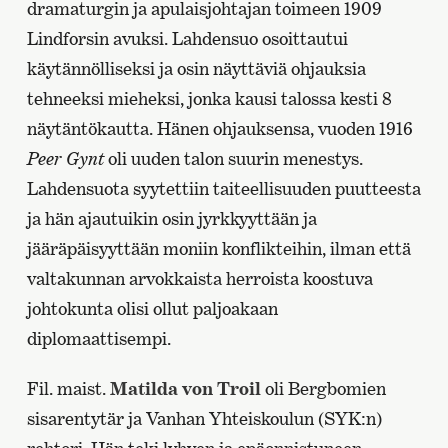
dramaturgin ja apulaisjohtajan toimeen 1909
Lindforsin avuksi. Lahdensuo osoittautui
käytännölliseksi ja osin näyttäviä ohjauksia
tehneeksi mieheksi, jonka kausi talossa kesti 8
näytäntökautta. Hänen ohjauksensa, vuoden 1916
Peer Gynt
oli uuden talon suurin menestys.
Lahdensuota syytettiin taiteellisuuden puutteesta
ja hän ajautuikin osin jyrkkyyttään ja
jääräpäisyyttään moniin konflikteihin, ilman että
valtakunnan arvokkaista herroista koostuva
johtokunta olisi ollut paljoakaan
diplomaattisempi.
Fil. maist.
Matilda von Troil
oli Bergbomien
sisarentytär ja Vanhan Yhteiskoulun (SYK:n)