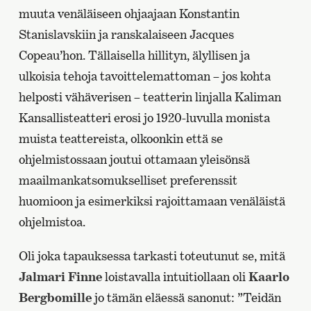
muuta venäläiseen ohjaajaan Konstantin
Stanislavskiin ja ranskalaiseen Jacques
Copeau’hon. Tällaisella hillityn, älyllisen ja
ulkoisia tehoja tavoittelemattoman – jos kohta
helposti vähäverisen – teatterin linjalla Kaliman
Kansallisteatteri erosi jo 1920-luvulla monista
muista teattereista, olkoonkin että se
ohjelmistossaan joutui ottamaan yleisönsä
maailmankatsomukselliset preferenssit
huomioon ja esimerkiksi rajoittamaan venäläistä
ohjelmistoa.
Oli joka tapauksessa tarkasti toteutunut se, mitä
Jalmari Finne
loistavalla intuitiollaan oli
Kaarlo
Bergbomille
jo tämän eläessä sanonut: ”Teidän