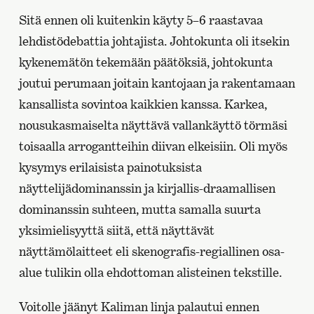
Sitä ennen oli kuitenkin käyty 5–6 raastavaa
lehdistödebattia johtajista. Johtokunta oli itsekin
kykenemätön tekemään päätöksiä, johtokunta
joutui perumaan joitain kantojaan ja rakentamaan
kansallista sovintoa kaikkien kanssa. Karkea,
nousukasmaiselta näyttävä vallankäyttö törmäsi
toisaalla arrogantteihin diivan elkeisiin. Oli myös
kysymys erilaisista painotuksista
näyttelijädominanssin ja kirjallis-draamallisen
dominanssin suhteen, mutta samalla suurta
yksimielisyyttä siitä, että näyttävät
näyttämölaitteet eli skenografis-regiallinen osa-
alue tulikin olla ehdottoman alisteinen tekstille.
Voitolle jäänyt Kaliman linja palautui ennen