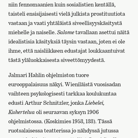
niin fennomaanien kuin sosialistien kentällä,
taisteli ensisijaisesti vielä julkista prostituutiota
vastaan ja vaati yhtäläistä siveellisyyskäsitystä
miehelle ja naiselle.
Salome
tavallaan asettui näitä
idealistisia käsityksiä täysin vastaan, joten ei ole
ihme, että naisliikkeen edustajat loukkaantuivat
tästä yläluokkaisesta siveettömyydestä.
Jalmari Hahlin ohjelmiston tuore
eurooppalaisuus näkyi. Wieniläistä vuosisadan
vaihteen psykologisesti tarkkaa koulukuntaa
edusti Arthur Schnitzler, jonka
Liebelei,
Kuhertelua
oli seuraavan syksyn 1906
ohjelmistossa. (Koskimies 1953, 133). Tässä
ruotsalaisessa teatterissa jo nähdyssä jutussa