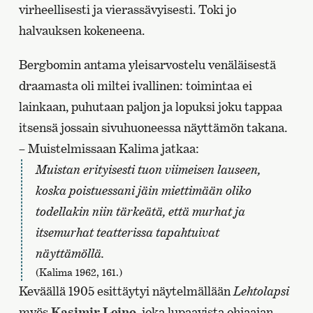
virheellisesti ja vierassävyisesti. Toki jo
halvauksen kokeneena.
Bergbomin antama yleisarvostelu venäläisestä
draamasta oli miltei ivallinen: toimintaa ei
lainkaan, puhutaan paljon ja lopuksi joku tappaa
itsensä jossain sivuhuoneessa näyttämön takana.
– Muistelmissaan Kalima jatkaa:
Muistan erityisesti tuon viimeisen lauseen,
koska poistuessani jäin miettimään oliko
todellakin niin tärkeätä, että murhat ja
itsemurhat teatterissa tapahtuivat
näyttämöllä.
(Kalima 1962, 161.)
Keväällä 1905 esittäytyi näytelmällään
Lehtolapsi
myös
Kasimir Leino
, joka lupaavista ohjaajan