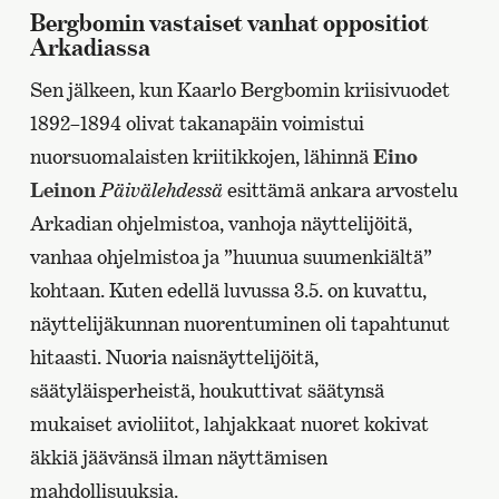
Bergbomin vastaiset vanhat oppositiot
Arkadiassa
Sen jälkeen, kun Kaarlo Bergbomin kriisivuodet
1892–1894 olivat takanapäin voimistui
nuorsuomalaisten kriitikkojen, lähinnä
Eino
Leinon
Päivälehdessä
esittämä ankara arvostelu
Arkadian ohjelmistoa, vanhoja näyttelijöitä,
vanhaa ohjelmistoa ja ”huunua suumenkiältä”
kohtaan. Kuten edellä luvussa 3.5. on kuvattu,
näyttelijäkunnan nuorentuminen oli tapahtunut
hitaasti. Nuoria naisnäyttelijöitä,
säätyläisperheistä, houkuttivat säätynsä
mukaiset avioliitot, lahjakkaat nuoret kokivat
äkkiä jäävänsä ilman näyttämisen
mahdollisuuksia.