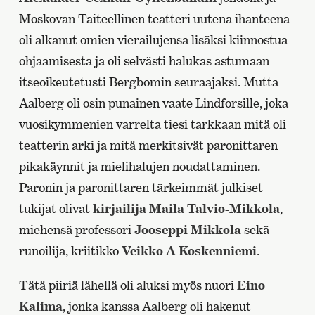
Moskovan Taiteellinen teatteri uutena ihanteena
oli alkanut omien vierailujensa lisäksi kiinnostua
ohjaamisesta ja oli selvästi halukas astumaan
itseoikeutetusti Bergbomin seuraajaksi. Mutta
Aalberg oli osin punainen vaate Lindforsille, joka
vuosikymmenien varrelta tiesi tarkkaan mitä oli
teatterin arki ja mitä merkitsivät paronittaren
pikakäynnit ja mielihalujen noudattaminen.
Paronin ja paronittaren tärkeimmät julkiset
tukijat olivat
kirjailija Maila Talvio-Mikkola
,
miehensä professori
Jooseppi Mikkola
sekä
runoilija, kriitikko
Veikko A Koskenniemi
.
Tätä piiriä lähellä oli aluksi myös nuori
Eino
Kalima
, jonka kanssa Aalberg oli hakenut