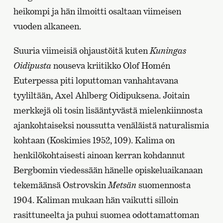
heikompi ja hän ilmoitti osaltaan viimeisen
vuoden alkaneen.
Suuria viimeisiä ohjaustöitä kuten
Kuningas
Oidipusta
nouseva kriitikko Olof Homén
Euterpessa piti loputtoman vanhahtavana
tyyliltään, Axel Ahlberg Oidipuksena. Joitain
merkkejä oli tosin lisääntyvästä mielenkiinnosta
ajankohtaiseksi noussutta venäläistä naturalismia
kohtaan (Koskimies 1952, 109). Kalima on
henkilökohtaisesti ainoan kerran kohdannut
Bergbomin viedessään hänelle opiskeluaikanaan
tekemäänsä Ostrovskin
Metsän
suomennosta
1904. Kaliman mukaan hän vaikutti silloin
rasittuneelta ja puhui suomea odottamattoman