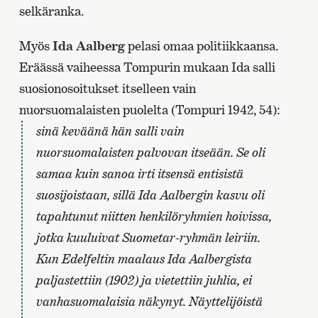
selkäranka.
Myös
Ida Aalberg
pelasi omaa politiikkaansa.
Eräässä vaiheessa Tompurin mukaan Ida salli
suosionosoitukset itselleen vain
nuorsuomalaisten puolelta (Tompuri 1942, 54):
sinä keväänä hän salli vain
nuorsuomalaisten palvovan itseään. Se oli
samaa kuin sanoa irti itsensä entisistä
suosijoistaan, sillä Ida Aalbergin kasvu oli
tapahtunut niitten henkilöryhmien hoivissa,
jotka kuuluivat Suometar-ryhmän leiriin.
Kun Edelfeltin maalaus Ida Aalbergista
paljastettiin (1902) ja vietettiin juhlia, ei
vanhasuomalaisia näkynyt. Näyttelijöistä