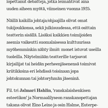
lopettanut debatteja, jotka leimahtivat aina
uuden aiheen myötä, viimeinen vuonna 1925.
Näillä kaikilla johtaja/ohjaajilla olivat omat
tukijoukkonsa, sekä julkisuudessa, että osittain
teatterin sisällä. Lisäksi kaikkien toimijoiden
asemia vaikeutti suomalaisessa kulttuurissa
myöhemminkin nähty ilmiö: monet istuvat useilla
tuoleilla. Näytelmiään teatterille tarjoavat
kirjailijat tai heidän perheenjäsenensä toimivat
kriitikkoina eri lehdissä toisinaan jopa
johtokunnan tai johtoryhmän jäseninä.
Fil. tri
Jalmari Hahlin
, ’ranskalaishenkisen
esteetikon’ ja Normaalilyseon ranskanopettajan
takana olivat Eino Leino ja osin Halme, Euterpe-