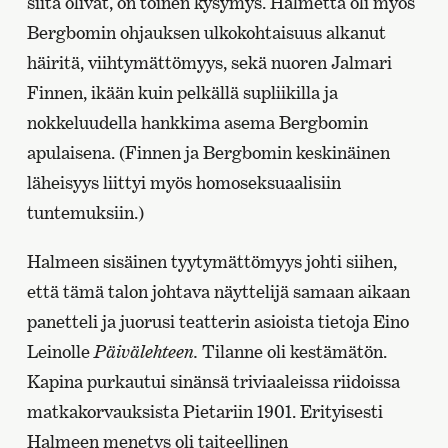
siitä olivat, on toinen kysymys. Halmetta oli myös
Bergbomin ohjauksen ulkokohtaisuus alkanut
häiritä, viihtymättömyys, sekä nuoren Jalmari
Finnen, ikään kuin pelkällä supliikilla ja
nokkeluudella hankkima asema Bergbomin
apulaisena. (Finnen ja Bergbomin keskinäinen
läheisyys liittyi myös homoseksuaalisiin
tuntemuksiin.)
Halmeen sisäinen tyytymättömyys johti siihen,
että tämä talon johtava näyttelijä samaan aikaan
panetteli ja juorusi teatterin asioista tietoja Eino
Leinolle
Päivälehteen.
Tilanne oli kestämätön.
Kapina purkautui sinänsä triviaaleissa riidoissa
matkakorvauksista Pietariin 1901. Erityisesti
Halmeen menetys oli taiteellinen