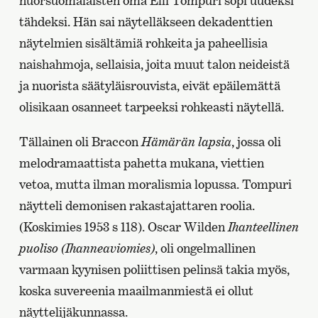
nuorsuomalaisten oma Elli Tompuri sopi uudeksi
tähdeksi. Hän sai näytelläkseen dekadenttien
näytelmien sisältämiä rohkeita ja paheellisia
naishahmoja, sellaisia, joita muut talon neideistä
ja nuorista säätyläisrouvista, eivät epäilemättä
olisikaan osanneet tarpeeksi rohkeasti näytellä.
Tällainen oli Braccon
Hämärän lapsia
, jossa oli
melodramaattista pahetta mukana, viettien
vetoa, mutta ilman moralismia lopussa. Tompuri
näytteli demonisen rakastajattaren roolia.
(Koskimies 1953 s 118). Oscar Wilden
Ihanteellinen
puoliso (Ihanneaviomies)
, oli ongelmallinen
varmaan kyynisen poliittisen pelinsä takia myös,
koska suvereenia maailmanmiestä ei ollut
näyttelijäkunnassa.