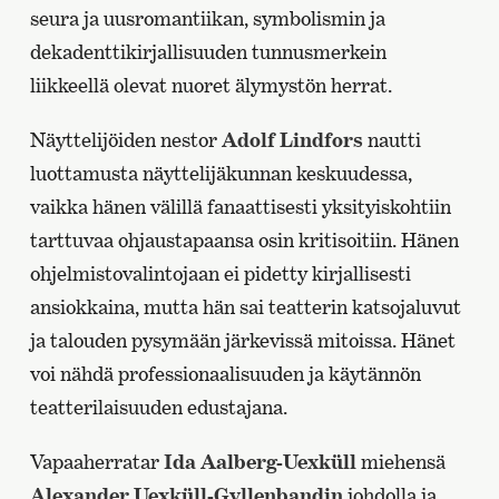
seura ja uusromantiikan, symbolismin ja
dekadenttikirjallisuuden tunnusmerkein
liikkeellä olevat nuoret älymystön herrat.
Näyttelijöiden nestor
Adolf Lindfors
nautti
luottamusta näyttelijäkunnan keskuudessa,
vaikka hänen välillä fanaattisesti yksityiskohtiin
tarttuvaa ohjaustapaansa osin kritisoitiin. Hänen
ohjelmistovalintojaan ei pidetty kirjallisesti
ansiokkaina, mutta hän sai teatterin katsojaluvut
ja talouden pysymään järkevissä mitoissa. Hänet
voi nähdä professionaalisuuden ja käytännön
teatterilaisuuden edustajana.
Vapaaherratar
Ida Aalberg-Uexküll
miehensä
Alexander Uexküll-Gyllenbandin
johdolla ja