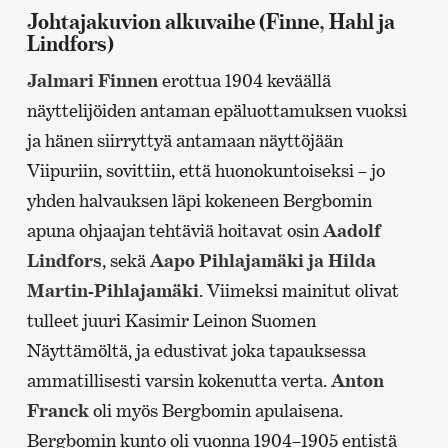
Johtajakuvion alkuvaihe (Finne, Hahl ja
Lindfors)
Jalmari Finnen
erottua 1904 keväällä
näyttelijöiden antaman epäluottamuksen vuoksi
ja hänen siirryttyä antamaan näyttöjään
Viipuriin, sovittiin, että huonokuntoiseksi – jo
yhden halvauksen läpi kokeneen Bergbomin
apuna ohjaajan tehtäviä hoitavat osin
Aadolf
Lindfors
, sekä
Aapo Pihlajamäki ja Hilda
Martin-Pihlajamäki
. Viimeksi mainitut olivat
tulleet juuri Kasimir Leinon Suomen
Näyttämöltä, ja edustivat joka tapauksessa
ammatillisesti varsin kokenutta verta.
Anton
Franck
oli myös Bergbomin apulaisena.
Bergbomin kunto oli vuonna 1904–1905 entistä