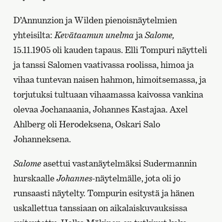
D’Annunzion ja Wilden pienoisnäytelmien
yhteisilta:
Kevätaamun unelma
ja
Salome,
15.11.1905 oli kauden tapaus. Elli Tompuri näytteli
ja tanssi Salomen vaativassa roolissa, himoa ja
vihaa tuntevan naisen hahmon, himoitsemassa, ja
torjutuksi tultuaan vihaamassa kaivossa vankina
olevaa Jochanaania, Johannes Kastajaa. Axel
Ahlberg oli Herodeksena, Oskari Salo
Johanneksena.
Salome
asettui vastanäytelmäksi Sudermannin
hurskaalle
Johannes
-näytelmälle, jota oli jo
runsaasti näytelty. Tompurin esitystä ja hänen
uskallettua tanssiaan on aikalaiskuvauksissa