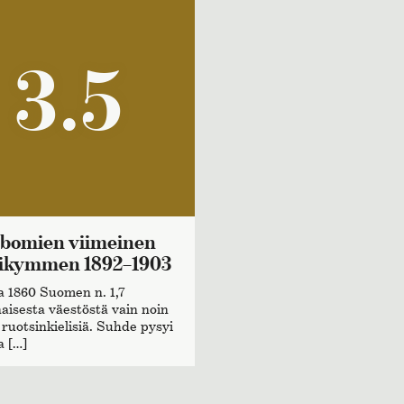
3.5
ikymmen 1892–1903
 1860 Suomen n. 1,7
naisesta väestöstä vain noin
 ruotsinkielisiä. Suhde pysyi
 […]