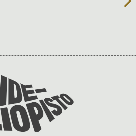
Taideyliopiston
sivuille