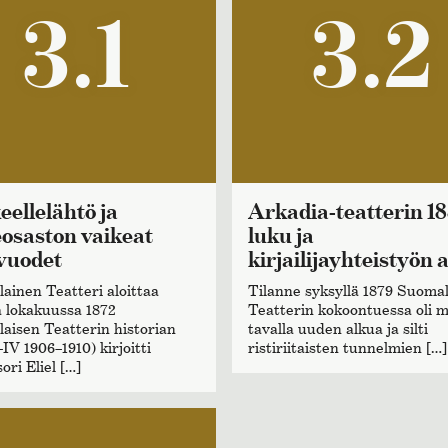
3.1
3.2
Arkadia-teatterin 1880-
osaston vaikeat
luku ja
vuodet
kirjailijayhteistyön 
ainen Teatteri aloittaa
Tilanne syksyllä 1879 Suoma
a lokakuussa 1872
Teatterin kokoontuessa oli m
aisen Teatterin historian
tavalla uuden alkua ja silti
–IV 1906–1910) kirjoitti
ristiriitaisten tunnelmien […]
ori Eliel […]