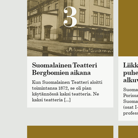
3
Suomalainen Teatteri
Liikkeellelähtö ja
Bergbomien aikana
puhe
alku
Kun Suomalainen Teatteri aloitti
toimintansa 1872, se oli pian
Suomal
käytännössä kaksi teatteria. Ne
Poriss
kaksi teatteria […]
Suomal
(osat I
profess