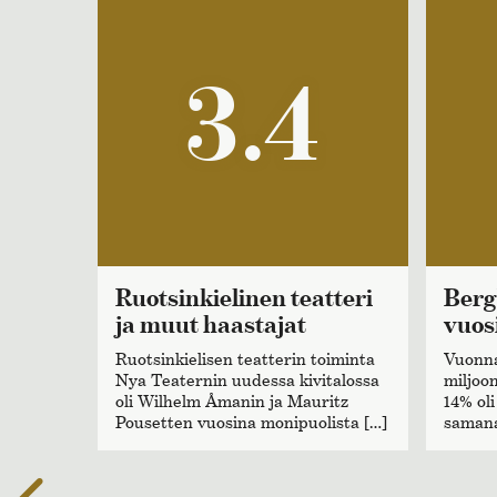
3.4
Ruotsinkielinen teatteri
Bergbomien viimeinen
ja muut haastajat
vuos
Ruotsinkielisen teatterin toiminta
Vuonna
Nya Teaternin uudessa kivitalossa
miljoo
oli Wilhelm Åmanin ja Mauritz
14% oli
Pousetten vuosina monipuolista […]
samana