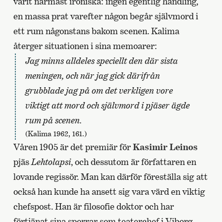
varit närmast ironiska: ingen egentlig handling,
en massa prat varefter någon begår självmord i
ett rum någonstans bakom scenen. Kalima
återger situationen i sina memoarer:
Jag minns alldeles speciellt den där sista
meningen, och när jag gick därifrån
grubblade jag på om det verkligen vore
viktigt att mord och självmord i pjäser ägde
rum på scenen.
(Kalima 1962, 161.)
Våren 1905 är det premiär för
Kasimir Leinos
pjäs
Lehtolapsi
, och dessutom är författaren en
lovande regissör. Man kan därför föreställa sig att
också han kunde ha ansett sig vara värd en viktig
chefspost. Han är filosofie doktor och har
förtjänat sina sporrar som teaterchef i Viborg