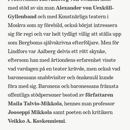
med stöd av sin man
Alexander von Uexküll-
Gyllenband
och med Konstnärliga teatern i
Moskva som ny förebild, också börjat intressera
sig för regi och var helt tydligt villig att ställa upp
som Bergboms självskrivna efterföljare. Men för
Lindfors var Aalberg delvis ett rött skynke,
eftersom han med årtiondens erfarenhet visste
vad vardagen på en teater krävde, men också vad
baronessans snabbvisiter och önskemål kunde
föra med sig. Baronens och baronessans främsta
offentliga stödpersoner bestod av
författaren
Maila Talvio-Mikkola
, hennes man professor
Jooseppi Mikkola
samt poeten och kritikern
Veikko A. Koskenniemi
.