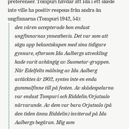
preferenser. Tompuri hävdar att Ida i ett skede
inte ville ha positiv respons från andra än
ungfinnarna (Tompuri 1942, 54):
den våren accepterade hon endast
ungfinnarnas ynnestbevis. Det var som att
säga upp bekantskapen med sina tidigare
gynnare, eftersom Ida Aalbergs utveckling
hade varit avhängig av Suometar-gruppen.
När Edelfelts målning av Ida Aalberg
avtäcktes år 1902, syntes inte en enda
gammalfinne till på festen. Av skådespelarna
var endast Tompuri och Riddelin/Orjatsalo
närvarande. Av dem var bara Orjatsalo (på
den tiden ännu Riddelin) inviterad på Ida
Aalbergs begäran. Mig som