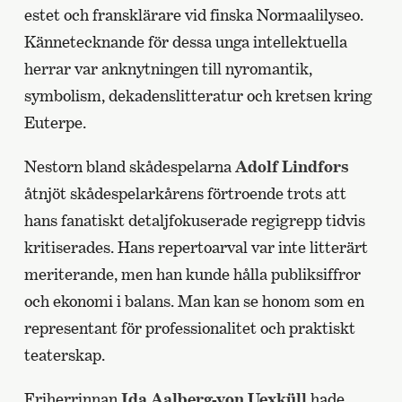
estet och fransklärare vid finska Normaalilyseo.
Kännetecknande för dessa unga intellektuella
herrar var anknytningen till nyromantik,
symbolism, dekadenslitteratur och kretsen kring
Euterpe.
Nestorn bland skådespelarna
Adolf Lindfors
åtnjöt skådespelarkårens förtroende trots att
hans fanatiskt detaljfokuserade regigrepp tidvis
kritiserades. Hans repertoarval var inte litterärt
meriterande, men han kunde hålla publiksiffror
och ekonomi i balans. Man kan se honom som en
representant för professionalitet och praktiskt
teaterskap.
Friherrinnan
Ida Aalberg-von Uexküll
hade