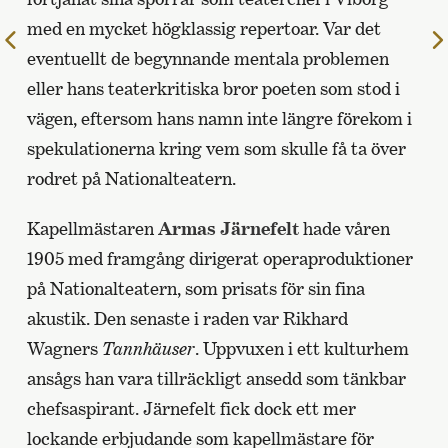
med en mycket högklassig repertoar. Var det
Till
eventuellt de begynnande mentala problemen
föregående
eller hans teaterkritiska bror poeten som stod i
sida
vägen, eftersom hans namn inte längre förekom i
spekulationerna kring vem som skulle få ta över
rodret på Nationalteatern.
Kapellmästaren
Armas Järnefelt
hade våren
1905 med framgång dirigerat operaproduktioner
på Nationalteatern, som prisats för sin fina
akustik. Den senaste i raden var Rikhard
Wagners
Tannhäuser
. Uppvuxen i ett kulturhem
ansågs han vara tillräckligt ansedd som tänkbar
chefsaspirant. Järnefelt fick dock ett mer
lockande erbjudande som kapellmästare för