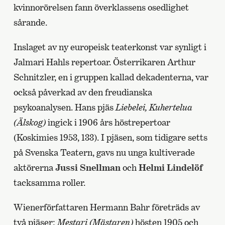
kvinnorörelsen fann överklassens osedlighet
sårande.
Inslaget av ny europeisk teaterkonst var synligt i
Jalmari Hahls repertoar. Österrikaren Arthur
Schnitzler, en i gruppen kallad dekadenterna, var
också påverkad av den freudianska
psykoanalysen. Hans pjäs
Liebelei, Kuhertelua
(Älskog)
ingick i 1906 års höstrepertoar
(Koskimies 1953, 133). I pjäsen, som tidigare setts
på Svenska Teatern, gavs nu unga kultiverade
aktörerna
Jussi Snellman
och
Helmi Lindelöf
tacksamma roller.
Wienerförfattaren Hermann Bahr företräds av
två pjäser:
Mestari (Mästaren)
hösten 1905 och