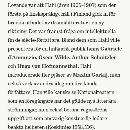
Lovande var att Hahl (åren 1905–1907) som den
första på finskspråkigt håll i Finland gick in för
bredda utbudet av dramalitteratur i en ny
riktning. Det var främst fråga om intellektuella
fin de siècle-författare. Bland dem som Hahl ville
presentera för en finländsk publik fanns
Gabriele
d’Annunzio, Oscar Wilde,
Arthur Schnitzler
och
Hugo von Hofmannsthal.
Hahl
introducerade fler pjäser av
Maxim Gorkij
, men
också verk av andra idag mindre kända
författare. Han ville kanske se Nationalteatern
som en föregångare när det gällde nya litterära
strömningar, men också betona regissörens
uppgift att som ansvarig konstnärlig ledare
beakta helheten (Koskimies 1953, 116).