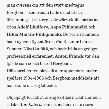
man överens om att den svårt medtagna
Bergbom – som redan hade drabbats av
förlamning – i sitt regissörsvärv skulle bistås av
trion
Adolf Lindfors,
Aapo Pihlajamäki
och
Hilda Martin-Pihlajamäki
. De två sistnämnda
hade nyligen flyttat över från Kasimir Leinos
Suomen Näyttämöltä, och hade båda en gedigen
professionell erfarenhet.
Anton Franck
var den
fjärde som också bistod Bergbom.
Hälsoproblemen blev alltmer uppenbara under
spelåret 1904–1905 och Bergbom meddelade att
han skulle dra sig tillbaka.
Ohjälpligt föråldrat ansåg kritikern Olaf Homén i
tidskriften
Euterpe
om ett av hans sista stora