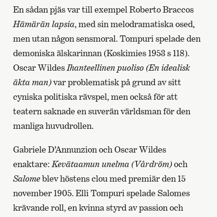
En sådan pjäs var till exempel Roberto Braccos
Hämärän lapsia
, med sin melodramatiska osed,
men utan någon sensmoral. Tompuri spelade den
demoniska älskarinnan (Koskimies 1953 s 118).
Oscar Wildes
Ihanteellinen puoliso (En idealisk
äkta man)
var problematisk på grund av sitt
cyniska politiska rävspel, men också för att
teatern saknade en suverän världsman för den
manliga huvudrollen.
Gabriele D’Annunzion och Oscar Wildes
enaktare:
Kevätaamun unelma (Vårdröm)
och
Salome
blev höstens clou med premiär den 15
november 1905. Elli Tompuri spelade Salomes
krävande roll, en kvinna styrd av passion och