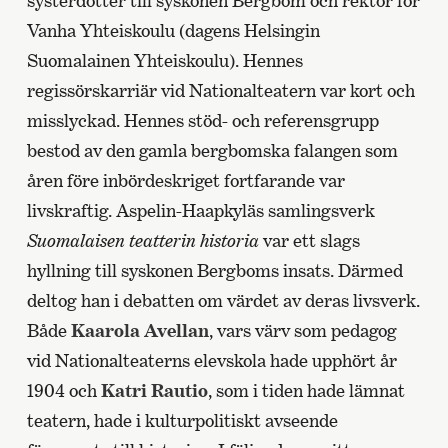
systerdotter till syskonen Bergbom och rektor för
Vanha Yhteiskoulu (dagens Helsingin
Suomalainen Yhteiskoulu). Hennes
regissörskarriär vid Nationalteatern var kort och
misslyckad. Hennes stöd- och referensgrupp
bestod av den gamla bergbomska falangen som
åren före inbördeskriget fortfarande var
livskraftig. Aspelin-Haapkyläs samlingsverk
Suomalaisen teatterin historia
var ett slags
hyllning till syskonen Bergboms insats. Därmed
deltog han i debatten om värdet av deras livsverk.
Både
Kaarola Avellan
, vars värv som pedagog
vid Nationalteaterns elevskola hade upphört år
1904 och
Katri Rautio
, som i tiden hade lämnat
teatern, hade i kulturpolitiskt avseende