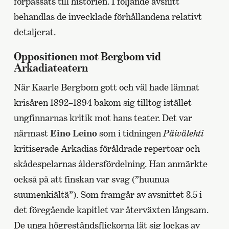
förpassats till historien. I följande avsnitt
behandlas de invecklade förhållandena relativt
detaljerat.
Oppositionen mot Bergbom vid
Arkadiateatern
När Kaarle Bergbom gott och väl hade lämnat
krisåren 1892–1894 bakom sig tilltog istället
ungfinnarnas kritik mot hans teater. Det var
närmast
Eino Leino
som i tidningen
Päivälehti
kritiserade Arkadias föråldrade repertoar och
skådespelarnas åldersfördelning. Han anmärkte
också på att finskan var svag (”huunua
suumenkiältä”). Som framgår av avsnittet 3.5 i
det föregående kapitlet var återväxten långsam.
De unga högreståndsflickorna lät sig lockas av