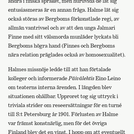
andra i finska språket, men huruvida de lät sig
entusiasmeras är en annan fråga. Halme lät sig
också störas av Bergboms förkonstlade regi, av
allmän vantrivsel och av att den unga Jalmari
Finne med sitt välsmorda munläder lyckats bli
Bergboms högra hand (Finnes och Bergboms
nära relation präglades också av homosexualitet).
Halmes missnöje ledde till att han förtalade
kolleger och informerade
Päivälehtis
Eino Leino
om teaterns interna ärenden
.
I längden blev
situationen ohållbar. Upproret tog sig uttryck i
triviala strider om reseersättningar för en turné
till S:t Petersburg år 1901. Förlusten av Halme
var främst konstnärlig, men för det övriga
Finland blev det en vinst. I hopp om att eventuellt