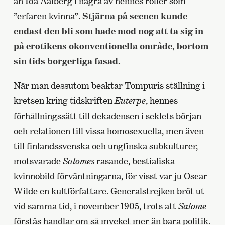
än Ida Aalberg i några av hennes roller som
”erfaren kvinna”.
Stjärna på scenen kunde
endast den bli som hade mod nog att ta sig in
på erotikens okonventionella område, bortom
sin tids borgerliga fasad.
När man dessutom beaktar Tompuris ställning i
kretsen kring tidskriften
Euterpe
, hennes
förhållningssätt till dekadensen i seklets början
och relationen till vissa homosexuella, men även
till finlandssvenska och ungfinska subkulturer,
motsvarade
Salomes
rasande, bestialiska
kvinnobild förväntningarna, för visst var ju Oscar
Wilde en kultförfattare. Generalstrejken bröt ut
vid samma tid, i november 1905, trots att
Salome
förstås handlar om så mycket mer än bara politik.