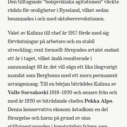
Den tilltagande ”bolsjevikiska agitationen” väckte
rädsla för oroligheter i Ryssland, vilket sedan
besannades i och med oktoberrevolutionen.
Valet av Kalima till chef år 1917 förde med sig
förväntningar på arbetsro och en stabil
utveckling; rent formellt förnyades avtalet endast
ett år i taget, vilket ändå resulterade i
sammanlagt 33 år, det vill säga ett lika långvarigt
mandat som Bergboms med ett mera permanent
arrangemang. Till en början biträddes Kalima av
Valle Sorsakoski
1918–1920 och senare från och
med år 1920 av biträdande chefen
Pekka Alpo
.
Denna konservativa ekonom åstadkom en del
förargelse och harm på grund av sina
ställningstaganden i konstnärliga frågor, som