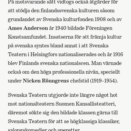
På motsvarande sätt vidtogs också åtgärder för
att stödja den finlandssvenska kulturen såsom
grundandet av Svenska kulturfonden 1908 och av
Amos Anderson
år 1940 bildade Föreningen
Konstsamfundet. Insatserna för att främja kultur
på svenska syntes bland annat i att Svenska
Teatern i Helsingfors nationaliserades och år 1916
blev Finlands svenska nationalscen. Man värnade
också om den höga professionella nivån, speciellt
under
Nicken Rönngrens
chefstid (1919–1954).
Svenska Teatern utgjorde inte längre något hot
mot nationalteatern Suomen Kansallisteatteri,
däremot sökte sig den bildade klassen gärna till
Svenska Teatern för att se högklassiga klassiker,
salongskomedier och operetter.