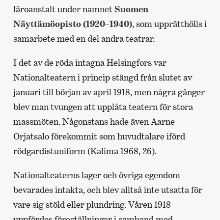
läroanstalt under namnet
Suomen
Näyttämöopisto (1920–1940)
, som upprätthölls i
samarbete med en del andra teatrar.
I det av de röda intagna Helsingfors var
Nationalteatern i princip stängd från slutet av
januari till början av april 1918, men några gånger
blev man tvungen att upplåta teatern för stora
massmöten. Någonstans hade även Aarne
Orjatsalo förekommit som huvudtalare iförd
rödgardistuniform (Kalima 1968, 26).
Nationalteaterns lager och övriga egendom
bevarades intakta, och blev alltså inte utsatta för
vare sig stöld eller plundring. Våren 1918
uppfördes föreställningar i samband med