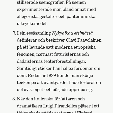
stiliserade scenografier. På scenen
experimenterade man bland annat med
allegoriska gestalter och pantomimiska
uttrycksmedel.
I sin essäsamling
Nykyaikaa etsimässä
definierar och beskriver Olavi Paavolainen
på ett levande sätt moderna europeiska
fenomen, närmast futuristernas och
dadaisternas teaterföreställningar.
Samtidigt sticker han hål på fördomar om
dem. Redan år 1929 kunde man skönja
tecken på att avantgardet hade förlorat en
del av stinget och började upprepa sig.
När den italienska författaren och
dramatikern Luigi Pirandellos pjäser i ett
tidigt skede nådde teatrarna i Finland,