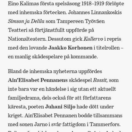
Eino Kalimas första spelsäsong 1918–1919 förlöpte
med inhemska förtecken. Johannes Linnankoskis
Simson ja Delila
som Tampereen Työväen
Teatteri så förtjänstfullt uppförde på
Nationalteatern. Dessutom gick
Kullervo
i repris
med den lovande
Jaakko Korhonen
i titelrollen –
en manlig skådespelare på kommande.
Bland de inhemska nyheterna uppfördes
Ain’Elisabet Pennanens
skådespel
Rossit,
som
inte bara var en händelse i sig utan ett aktuellt
familjedrama, dels också för att författarens
käresta, poeten
Juhani Siljo
hade dött under
kriget. Ain’Elisabet Pennanen bodde tillsammans
med sonen Jarno i svår fattigdom i Tammerfors.