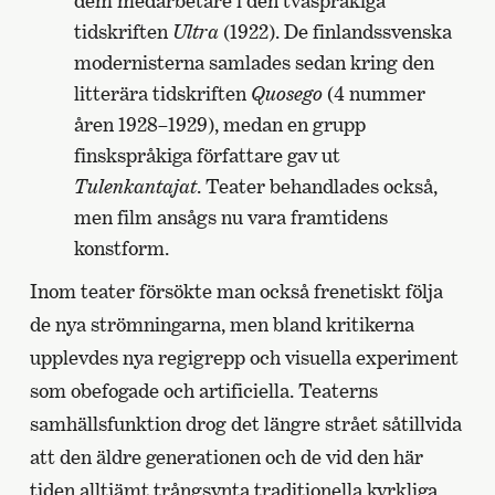
dem medarbetare i den tvåspråkiga
tidskriften
Ultra
(1922). De finlandssvenska
modernisterna samlades sedan kring den
litterära tidskriften
Quosego
(4 nummer
åren 1928–1929), medan en grupp
finskspråkiga författare gav ut
Tulenkantajat
. Teater behandlades också,
men film ansågs nu vara framtidens
konstform.
Inom teater försökte man också frenetiskt följa
de nya strömningarna, men bland kritikerna
upplevdes nya regigrepp och visuella experiment
som obefogade och artificiella. Teaterns
samhällsfunktion drog det längre strået såtillvida
att den äldre generationen och de vid den här
tiden alltjämt trångsynta traditionella kyrkliga