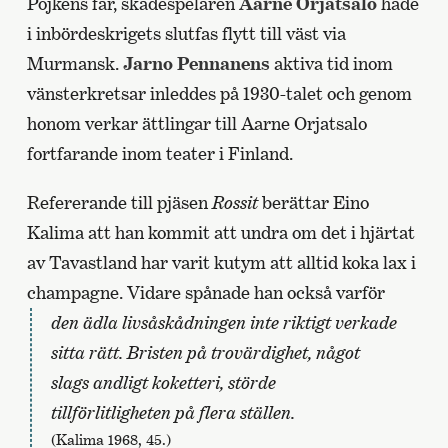
Pojkens far, skådespelaren
Aarne Orjatsalo
hade
i inbördeskrigets slutfas flytt till väst via
Murmansk.
Jarno Pennanens
aktiva tid inom
vänsterkretsar inleddes på 1930-talet och genom
honom verkar ättlingar till Aarne Orjatsalo
fortfarande inom teater i Finland.
Refererande till pjäsen
Rossit
berättar Eino
Kalima att han kommit att undra om det i hjärtat
av Tavastland har varit kutym att alltid koka lax i
champagne. Vidare spånade han också varför
den ädla livsåskådningen inte riktigt verkade
sitta rätt. Bristen på trovärdighet, något
slags andligt koketteri, störde
tillförlitligheten på flera ställen.
(Kalima 1968, 45.)