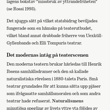
lagens bokstav ”missbruk av yttrandefriheten”
(se Rossi 1993).
Det njugga sätt på vilket statsbidrag beviljades
fungerade som en hämsko på teaterutbudet,
vilket bland annat drabbade friherre von Uexküll-
Gyllenbands och Elli Tompuris teatrar.
Det modernas intåg på teaterscenen
Den moderna teatern brukar härledas till Henrik
Ibsens samhällsdramer och den så kallade
naturalistiska rörelsen i 1880-talets Paris. Små
teatrar grundades för att kunna sätta upp pjäser
som ifrågasatte samhällsmoralen och som andra
teatrar hade refuserat.
Naturalismens
minutiösa spegling av livets yttre yta följdes av