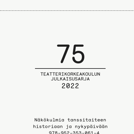
75
TEATTERIKORKEAKOULUN
JULKAISUSARJA
2022
Näkökulmia tanssitaiteen
historiaan ja nykypäivään
978-952-353-061-4