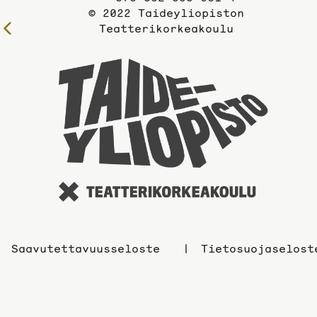
© 2022 Taideyliopiston
Teatterikorkeakoulu
Edelliselle
sivulle
Taidey
sivuil
Saavutettavuusseloste
Tietosuojaselost