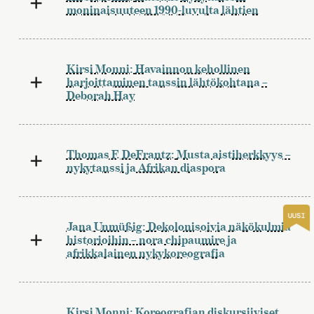
moninaisuuteen 1990-luvulta lähtien
Kirsi Monni:
Havainnon kehollinen
harjoittaminen tanssin lähtökohtana –
Deborah Hay
Thomas F. DeFrantz:
Musta aistiherkkyys –
nykytanssi ja Afrikan diaspora
Jana Unmüßig:
Dekolonisoivia näkökulmia
historioihin – nora chipaumire ja
afrikkalainen nykykoreografia
Kirsi Monni:
Koreografian diskursiiviset