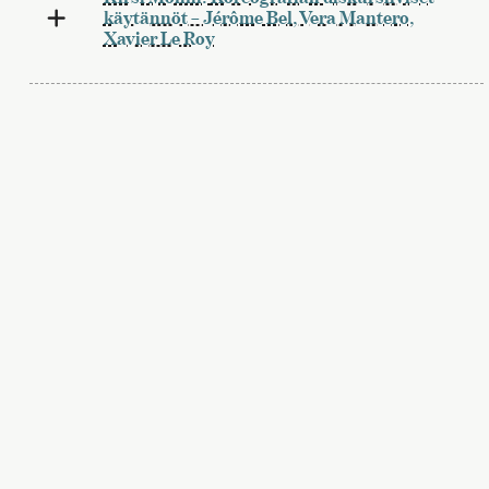
käytännöt – Jérôme Bel, Vera Mantero,
Xavier Le Roy
Riikka Laakso:
La Ribot – kehollisia dialogeja
Hanna Väätäinen:
Tanssikentän ableismi ja
vammaiset tanssijat
Hanna Pajala-Assefa:
Tanssielokuva –
tanssin ja liikkuvan kuvan liitto
Ari Tenhula:
Tanssitaide ja internetin aika –
mitä on tanssin uusi estetiikka?