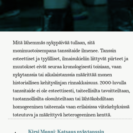
Mitä lähemmäs nykypäivää tullaan, sitä
monimuotoisempana tanssitaide ilmenee. Tanssin
esteettiset ja tyylilliset, ilmaisukieliin liittyvät piirteet ja
muutokset eivät seuraa kronologisesti toisiaan, vaan
nykytanssia tai aikalaistanssia määrittää monen
historiallisen kehityslinjan rinnakkaisuus. 2000-luvulla
tanssitaide ei ole esteettisesti, taiteellisilta tavoitteiltaan,
tuotannollisilta olosuhteiltaan tai lähtökohdiltaan
homogeeninen taiteenala vaan erilaisissa viitekehyksissä
toteutuva ja määrittyvä heterogeeninen kenttä.
Kirsi Monni:
Katsaus nykytanssin