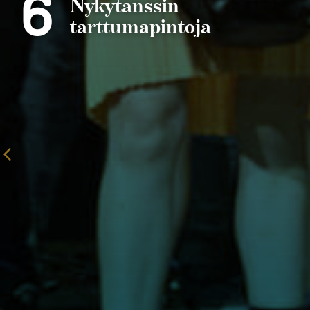
6
Nykytanssin
tarttumapintoja
Edelliselle
sivulle