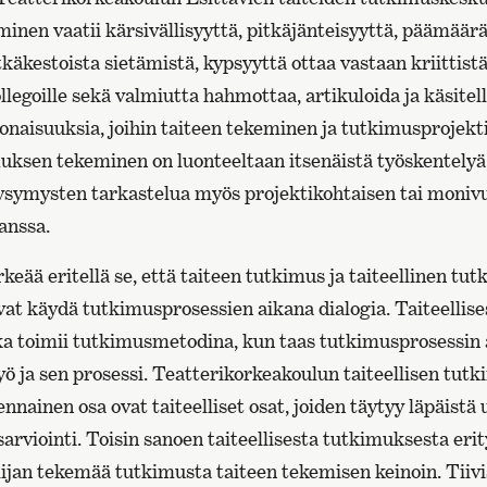
nen vaatii kärsivällisyyttä, pitkäjänteisyyttä, päämäärä
käkestoista sietämistä, kypsyyttä ottaa vastaan kriittistä
llegoille sekä valmiutta hahmottaa, artikuloida ja käsitell
naisuuksia, joihin taiteen tekeminen ja tutkimusprojekti
muksen tekeminen on luonteeltaan itsenäistä työskentelyä,
ysymysten tarkastelua myös projektikohtaisen tai moniv
anssa.
keää eritellä se, että taiteen tutkimus ja taiteellinen tut
ivat käydä tutkimusprosessien aikana dialogia. Taiteelli
ikka toimii tutkimusmetodina, kun taas tutkimusprosessin 
työ ja sen prosessi. Teatterikorkeakoulun taiteellisen tut
ennainen osa ovat taiteelliset osat, joiden täytyy läpäistä
sarviointi. Toisin sanoen taiteellisesta tutkimuksesta eri
eilijan tekemää tutkimusta taiteen tekemisen keinoin. Tiiv