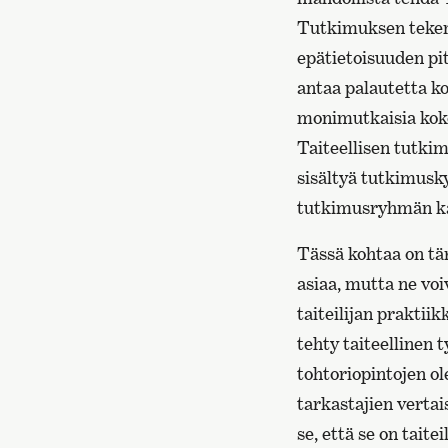
Tutkimuksen tekemi
epätietoisuuden pit
antaa palautetta ko
monimutkaisia koko
Taiteellisen tutki
sisältyä tutkimusk
tutkimusryhmän k
Tässä kohtaa on tär
asiaa, mutta ne vo
taiteilijan prakti
tehty taiteellinen 
tohtoriopintojen ol
tarkastajien vertai
se, että se on tait