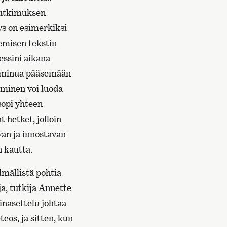
 tutkimuksen
ys on esimerkiksi
emisen tekstin
essini aikana
at minua pääsemään
eminen voi luoda
sopi yhteen
t hetket, jolloin
van ja innostavan
n kautta.
lmällistä pohtia
ja, tutkija Annette
inasettelu johtaa
eos, ja sitten, kun