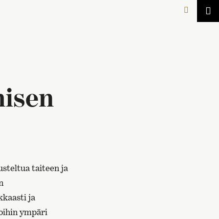
amisen
steltua taiteen ja
n
kaasti ja
ioihin ympäri