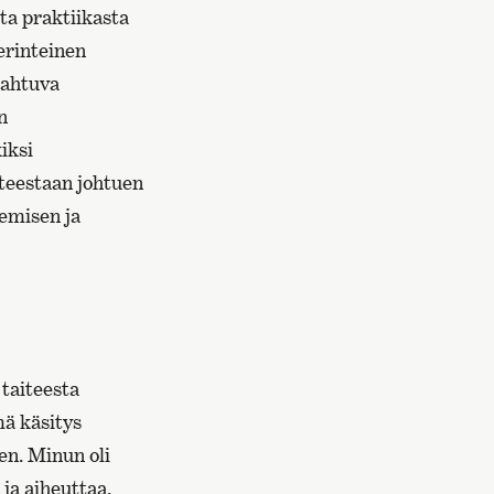
sta praktiikasta
erinteinen
pahtuva
n
iksi
nteestaan johtuen
emisen ja
taiteesta
mä käsitys
nen. Minun oli
 ja aiheuttaa.