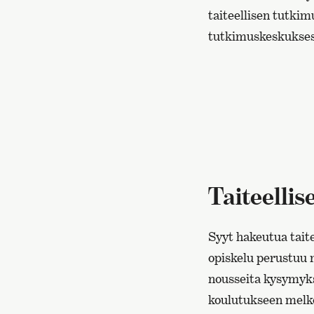
taiteellisen tutki
tutkimuskeskukses
Taiteelli
Syyt hakeutua tait
opiskelu perustuu m
nousseita kysymyks
koulutukseen melko