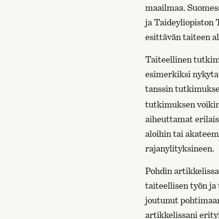
maailmaa. Suomessa 
ja Taideyliopiston 
esittävän taiteen al
Taiteellinen tutkim
esimerkiksi nykytan
tanssin tutkimukse
tutkimuksen voikin
aiheuttamat erilais
aloihin tai akateem
rajanylityksineen.
Pohdin artikkelissan
taiteellisen työn ja
joutunut pohtimaan
artikkelissani erity