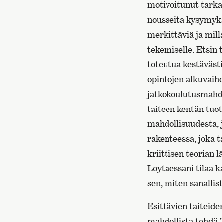
motivoitunut tarka
nousseita kysymyks
merkittäviä ja mil
tekemiselle. Etsin 
toteutua kestäväst
opintojen alkuvaihe
jatkokoulutusmahdol
taiteen kentän tuot
mahdollisuudesta, j
rakenteessa, joka 
kriittisen teorian l
Löytäessäni tilaa 
sen, miten sanallist
Esittävien taiteide
mahdollista tehdä 