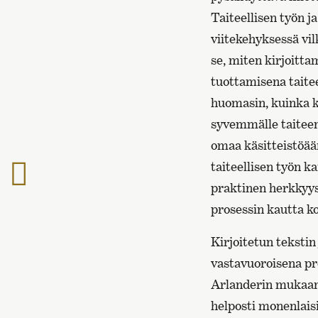
Taiteellisen työn j
viitekehyksessä vil
se, miten kirjoitt
tuottamisena taitee
huomasin, kuinka k
syvemmälle taiteen
omaa käsitteistöään
taiteellisen työn ka
Edelliselle
sivulle
praktinen herkkyys 
prosessin kautta ko
Kirjoitetun tekstin
vastavuoroisena pro
Arlanderin mukaan 
helposti monenlaisi