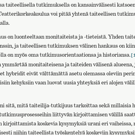
taiteellisella tutkimuksella on kansainvälisesti katsoen
Teatterikorkeakoulua voi pitää yhtenä taiteellisen tutki
alla.
us on luonteeltaan monitaiteista ja -tieteistä. Yhden tait
ssin, ja taiteellisen tutkimuksen välinen hankaus on kii
lla on myös oma tutkimusorientaationsa ja historiansa.
[
 ymmärtää monitaiteisena ja taiteiden välisenä alueena, 
et hybridit eivät välttämättä asetu olemassa oleviin perint
isiin kehyksiin vaan luovat uusia yhteyksiä eri alojen väli
i sitä, mitä taiteilija-tutkijuus tarkoittaa sekä millaisia 
 tutkimusprosesseihin liittyvän kirjoittamisen välillä saat
 kirjoittamista koskevia kysymyksiä urani eri vaiheissa,
isesti niihin taiteellista työskentelyä koskeviin kysymyksii