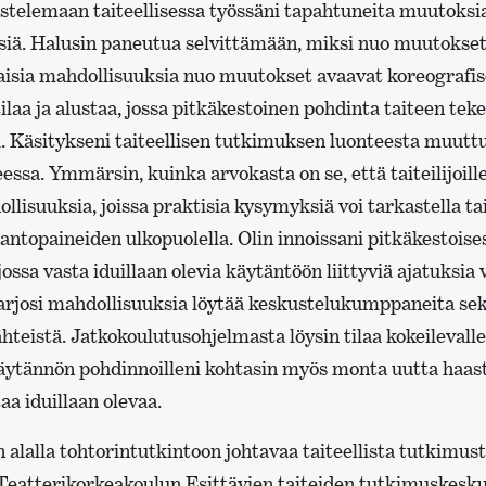
stelemaan taiteellisessa työssäni tapahtuneita muutoksia
iä. Halusin paneutua selvittämään, miksi nuo muutokset 
laisia mahdollisuuksia nuo muutokset avaavat koreografis
tilaa ja alustaa, jossa pitkäkestoinen pohdinta taiteen tek
i. Käsitykseni taiteellisen tutkimuksen luonteesta muuttu
essa. Ymmärsin, kuinka arvokasta on se, että taiteilijoill
lisuuksia, joissa praktisia kysymyksiä voi tarkastella ta
antopaineiden ulkopuolella. Olin innoissani pitkäkestoise
ossa vasta iduillaan olevia käytäntöön liittyviä ajatuksia 
tarjosi mahdollisuuksia löytää keskustelukumppaneita sekä
ähteistä. Jatkokoulutusohjelmasta löysin tilaa kokeilevalle
käytännön pohdinnoilleni kohtasin myös monta uutta haast
aa iduillaan olevaa.
n alalla tohtorintutkintoon johtavaa taiteellista tutkimu
Teatterikorkeakoulun Esittävien taiteiden tutkimuskesk