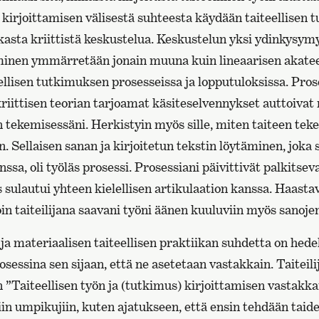
a kirjoittamisen välisestä suhteesta käydään taiteellisen
kasta kriittistä keskustelua. Keskustelun yksi ydinkysym
aminen ymmärretään jonain muuna kuin lineaarisen akate
llisen tutkimuksen prosesseissa ja lopputuloksissa. Pros
riittisen teorian tarjoamat käsiteselvennykset auttoiv
 tekemisessäni. Herkistyin myös sille, miten taiteen tek
. Sellaisen sanan ja kirjoitetun tekstin löytäminen, joka 
nssa, oli työläs prosessi. Prosessiani päivittivät palkitseva
sulautui yhteen kielellisen artikulaation kanssa. Haasta
in taiteilijana saavani työni äänen kuuluviin myös sanoje
 ja materiaalisen taiteellisen praktiikan suhdetta on hede
sessina sen sijaan, että ne asetetaan vastakkain. Taiteili
”Taiteellisen työn ja (tutkimus) kirjoittamisen vastakka
in umpikujiin, kuten ajatukseen, että ensin tehdään taidet