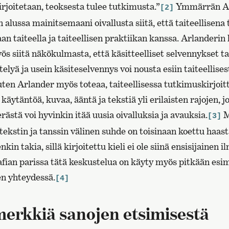
kirjoitetaan, teoksesta tulee tutkimusta.”
Ymmärrän Ar
[2]
alussa mainitsemaani oivallusta siitä, että taiteellisena 
vaan taiteella ja taiteellisen praktiikan kanssa. Arlanderi
ös siitä näkökulmasta, että käsitteelliset selvennykset t
telyä ja usein käsiteselvennys voi nousta esiin taiteellises
ten Arlander myös toteaa, taiteellisessa tutkimuskirjoi
 käytäntöä, kuvaa, ääntä ja tekstiä yli erilaisten rajojen, j
ästä voi hyvinkin itää uusia oivalluksia ja avauksia.
M
[3]
 tekstin ja tanssin välinen suhde on toisinaan koettu haas
nkin takia, sillä kirjoitettu kieli ei ole siinä ensisijainen i
afian parissa tätä keskustelua on käyty myös pitkään esim
n yhteydessä.
[4]
merkkiä sanojen etsimisestä