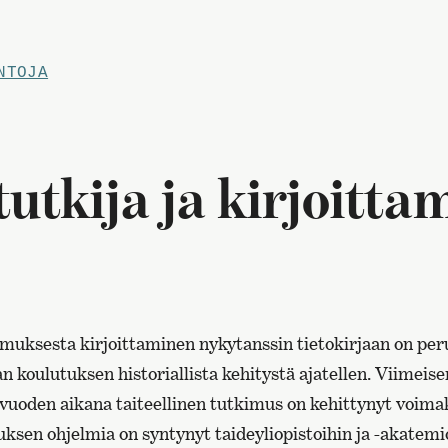
NTOJA
 tutkija ja kirjoitt
imuksesta kirjoittaminen nykytanssin tietokirjaan on peru
 koulutuksen historiallista kehitystä ajatellen. Viimeise
den aikana taiteellinen tutkimus on kehittynyt voimak
uksen ohjelmia on syntynyt taideyliopistoihin ja -akatem