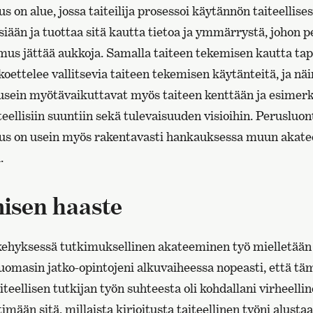
s on alue, jossa taiteilija prosessoi käytännön taiteellise
iään ja tuottaa sitä kautta tietoa ja ymmärrystä, johon p
us jättää aukkoja. Samalla taiteen tekemisen kautta ta
oettelee vallitsevia taiteen tekemisen käytänteitä, ja näi
usein myötävaikuttavat myös taiteen kenttään ja esimerk
teellisiin suuntiin sekä tulevaisuuden visioihin. Perusluo
mus on usein myös rakentavasti hankauksessa muun akate
.
misen haaste
ekehyksessä tutkimuksellinen akateeminen työ mielletään 
uomasin jatko-opintojeni alkuvaiheessa nopeasti, että tä
iteellisen tutkijan työn suhteesta oli kohdallani virheelli
mään sitä, millaista kirjoitusta taiteellinen työni alustaa