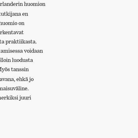
landerin huomion
tutkijana en
n huomio on
arkentavat
ta praktiikasta.
ttamisessa voidaan
olloin luodusta
yös tanssin
tavana, ehkä jo
lmaisuväline.
erkiksi juuri