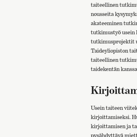
taiteellinen tutkimu
nousseita kysymyks
akateeminen tutkim
tutkimustyö usein k
tutkimusprojektit 
Taideyliopiston tai
taiteellinen tutki
taidekentän kanssa
Kirjoitta
Usein taiteen viit
kirjoittamiseksi. H
kirjoittamisen ja ta
pysähdyttävä mietti