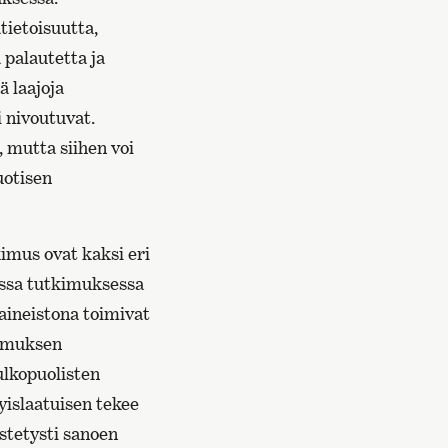
tietoisuutta,
 palautetta ja
ä laajoja
 nivoutuvat.
 mutta siihen voi
uotisen
kimus ovat kaksi eri
sessa tutkimuksessa
aineistona toimivat
kimuksen
 ulkopuolisten
tyislaatuisen tekee
istetysti sanoen