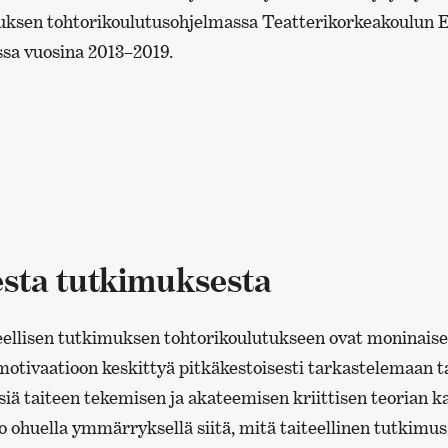
muksen tohtorikoulutusohjelmassa Teatterikorkeakoulun E
sa vuosina 2013–2019.
sesta tutkimuksesta
eellisen tutkimuksen tohtorikoulutukseen ovat moninaiset
otivaatioon keskittyä pitkäkestoisesti tarkastelemaan ta
iä taiteen tekemisen ja akateemisen kriittisen teorian ka
 ohuella ymmärryksellä siitä, mitä taiteellinen tutkimus 