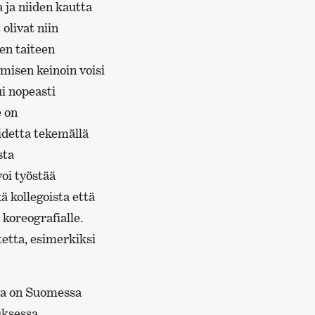
 ja niiden kautta
olivat niin
en taiteen
emisen keinoin voisi
i nopeasti
e on
idetta tekemällä
sta
voi työstää
 kollegoista että
 koreografialle.
etta, esimerkiksi
sta on Suomessa
uksessa.