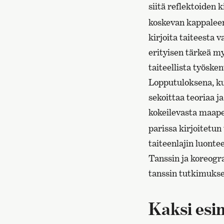
siitä reflektoiden 
koskevan kappaleen 
kirjoita taiteesta 
erityisen tärkeä my
taiteellista työsken
Lopputuloksena, ku
sekoittaa teoriaa ja
kokeilevasta maaper
parissa kirjoitetun
taiteenlajin luontee
Tanssin ja koreogr
tanssin tutkimukse
Kaksi esi