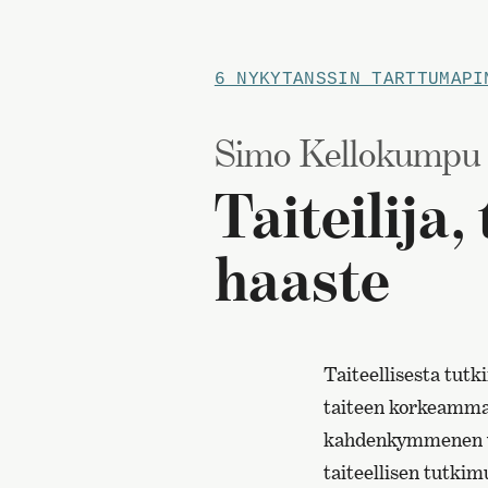
6 NYKYTANSSIN TARTTUMAPI
Simo Kellokumpu
Taiteilija,
haaste
Taiteellisesta tutk
taiteen korkeamman
kahdenkymmenen vuo
taiteellisen tutkim