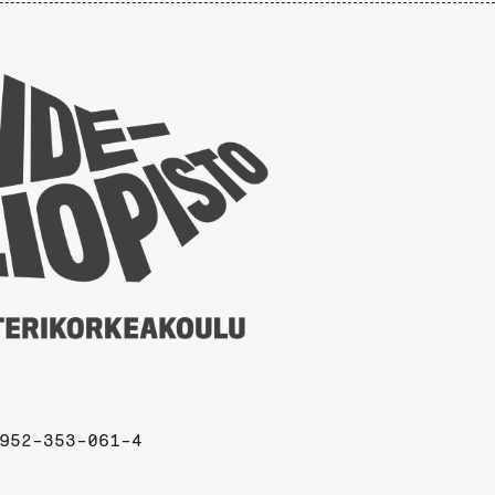
Taideyliopiston
sivuille
952-353-061-4