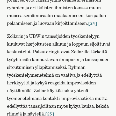
ryhmien ja eri-ikäisten ihmisten kanssa muun
muassa seinämuraalin maalaamiseen, koripallon
pelaamiseen ja luovaan kirjoittamiseen.
[24]
Zollarin ja UBW:n tanssijoiden työskentelyyn
kuuluvat harjoitusten alkuun ja loppuun sijoittuvat
keskustelut. Palauteringit ovat Zollarille tärkeitä
työyhteisön kannustavan ilmapiirin ja tanssijoiden
sitoutumisen ylläpitämiseksi. Ryhmän
työskentelymenetelmä on vaativa ja edellyttää
herkkyyttä ja kykyä reagoida improvisoiden
näyttämöllä. Zollar käyttää siksi yhtenä
työmenetelmänä kontakti-improvisaatiota mutta
edellyttää tanssijoiltaan myös kykyä laulaa, keksiä
riimejä ja näytellä.
[25]