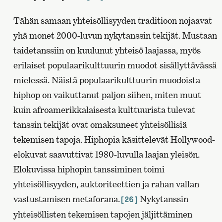
Tähän samaan yhteisöllisyyden traditioon nojaavat
yhä monet 2000-luvun nykytanssin tekijät. Mustaan
taidetanssiin on kuulunut yhteisö laajassa, myös
erilaiset populaarikulttuurin muodot sisällyttävässä
mielessä. Näistä populaarikulttuurin muodoista
hiphop on vaikuttanut paljon siihen, miten muut
kuin afroamerikkalaisesta kulttuurista tulevat
tanssin tekijät ovat omaksuneet yhteisöllisiä
tekemisen tapoja. Hiphopia käsittelevät Hollywood-
elokuvat saavuttivat 1980-luvulla laajan yleisön.
Elokuvissa hiphopin tanssiminen toimi
yhteisöllisyyden, auktoriteettien ja rahan vallan
vastustamisen metaforana.
Nykytanssin
[26]
yhteisöllisten tekemisen tapojen jäljittäminen