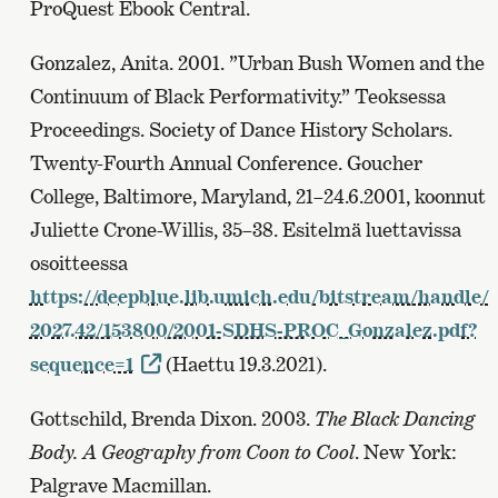
ProQuest Ebook Central.
Gonzalez, Anita. 2001. ”Urban Bush Women and the
Continuum of Black Performativity.” Teoksessa
Proceedings. Society of Dance History Scholars.
Twenty-Fourth Annual Conference. Goucher
College, Baltimore, Maryland, 21–24.6.2001, koonnut
Juliette Crone-Willis, 35–38. Esitelmä luettavissa
osoitteessa
https://deepblue.lib.umich.edu/bitstream/handle/
2027.42/153800/2001-SDHS-PROC_Gonzalez.pdf?
sequence=1
(Haettu 19.3.2021).
Gottschild, Brenda Dixon. 2003.
The Black Dancing
Body. A Geography from Coon to Cool
. New York:
Palgrave Macmillan.