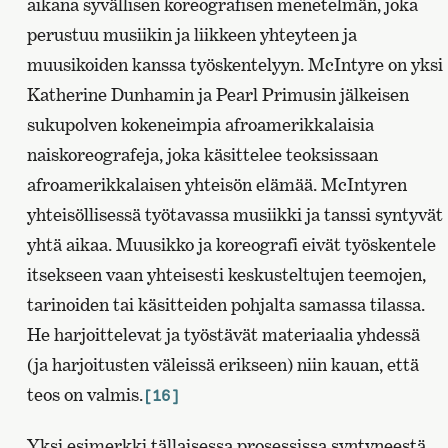
aikana syvällisen koreografisen menetelmän, joka
perustuu musiikin ja liikkeen yhteyteen ja
muusikoiden kanssa työskentelyyn. McIntyre on yksi
Katherine Dunhamin ja Pearl Primusin jälkeisen
sukupolven kokeneimpia afroamerikkalaisia
naiskoreografeja, joka käsittelee teoksissaan
afroamerikkalaisen yhteisön elämää. McIntyren
yhteisöllisessä työtavassa musiikki ja tanssi syntyvät
yhtä aikaa. Muusikko ja koreografi eivät työskentele
itsekseen vaan yhteisesti keskusteltujen teemojen,
tarinoiden tai käsitteiden pohjalta samassa tilassa.
He harjoittelevat ja työstävät materiaalia yhdessä
(ja harjoitusten väleissä erikseen) niin kauan, että
teos on valmis.
[16]
Yksi esimerkki tällaisessa prosessissa syntyneestä