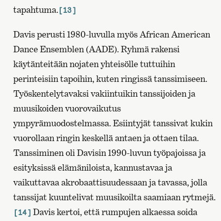
tapahtuma.
[13]
Davis perusti 1980-luvulla myös African American
Dance Ensemblen (AADE). Ryhmä rakensi
käytänteitään nojaten yhteisölle tuttuihin
perinteisiin tapoihin, kuten ringissä tanssimiseen.
Työskentelytavaksi vakiintuikin tanssijoiden ja
muusikoiden vuorovaikutus
ympyrämuodostelmassa. Esiintyjät tanssivat kukin
vuorollaan ringin keskellä antaen ja ottaen tilaa.
Tanssiminen oli Davisin 1990-luvun työpajoissa ja
esityksissä elämäniloista, kannustavaa ja
vaikuttavaa akrobaattisuudessaan ja tavassa, jolla
tanssijat kuuntelivat muusikoilta saamiaan rytmejä.
Davis kertoi, että rumpujen alkaessa soida
[14]