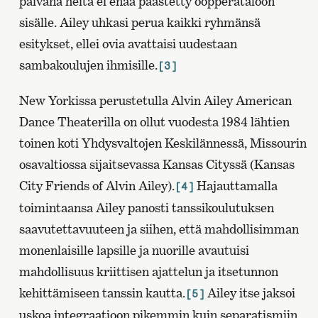
päivänä heitä ei enää päästetty oopperataloon
sisälle. Ailey uhkasi perua kaikki ryhmänsä
esitykset, ellei ovia avattaisi uudestaan
sambakoulujen ihmisille.
[3]
New Yorkissa perustetulla Alvin Ailey American
Dance Theaterilla on ollut vuodesta 1984 lähtien
toinen koti Yhdysvaltojen Keskilännessä, Missourin
osavaltiossa sijaitsevassa Kansas Cityssä (Kansas
City Friends of Alvin Ailey).
Hajauttamalla
[4]
toimintaansa Ailey panosti tanssikoulutuksen
saavutettavuuteen ja siihen, että mahdollisimman
monenlaisille lapsille ja nuorille avautuisi
mahdollisuus kriittisen ajattelun ja itsetunnon
kehittämiseen tanssin kautta.
Ailey itse jaksoi
[5]
uskoa integraatioon pikemmin kuin separatismiin