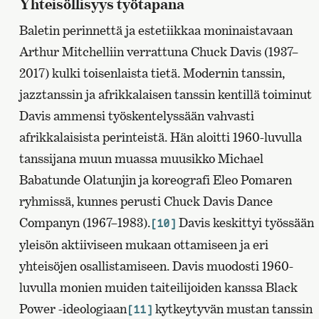
Yhteisöllisyys työtapana
Baletin perinnettä ja estetiikkaa moninaistavaan
Arthur Mitchelliin verrattuna Chuck Davis (1937–
2017) kulki toisenlaista tietä. Modernin tanssin,
jazztanssin ja afrikkalaisen tanssin kentillä toiminut
Davis ammensi työskentelyssään vahvasti
afrikkalaisista perinteistä. Hän aloitti 1960-luvulla
tanssijana muun muassa muusikko Michael
Babatunde Olatunjin ja koreografi Eleo Pomaren
ryhmissä, kunnes perusti Chuck Davis Dance
Companyn (1967–1983).
Davis keskittyi työssään
[10]
yleisön aktiiviseen mukaan ottamiseen ja eri
yhteisöjen osallistamiseen. Davis muodosti 1960-
luvulla monien muiden taiteilijoiden kanssa Black
Power -ideologiaan
kytkeytyvän mustan tanssin
[11]