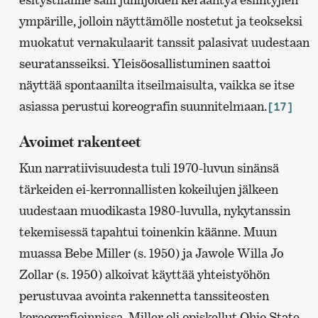
ympärille, jolloin näyttämölle nostetut ja teokseksi
muokatut vernakulaarit tanssit palasivat uudestaan
seuratansseiksi. Yleisöosallistuminen saattoi
näyttää spontaanilta itseilmaisulta, vaikka se itse
asiassa perustui koreografin suunnitelmaan.
[17]
Avoimet rakenteet
Kun narratiivisuudesta tuli 1970-luvun sinänsä
tärkeiden ei-kerronnallisten kokeilujen jälkeen
uudestaan muodikasta 1980-luvulla, nykytanssin
tekemisessä tapahtui toinenkin käänne. Muun
muassa Bebe Miller (s. 1950) ja Jawole Willa Jo
Zollar (s. 1950) alkoivat käyttää yhteistyöhön
perustuvaa avointa rakennetta tanssiteosten
koreografioinnissa. Miller oli opiskellut Ohio State