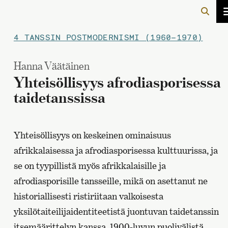
4 TANSSIN POSTMODERNISMI (1960–1970)
Hanna Väätäinen
Yhteisöllisyys afrodiasporisessa
taidetanssissa
Yhteisöllisyys on keskeinen ominaisuus
afrikkalaisessa ja afrodiasporisessa kulttuurissa, ja
se on tyypillistä myös afrikkalaisille ja
afrodiasporisille tansseille, mikä on asettanut ne
historiallisesti ristiriitaan valkoisesta
yksilötaiteilijaidentiteetistä juontuvan taidetanssin
itsemäärittelyn kanssa. 1900-luvun puolivälistä