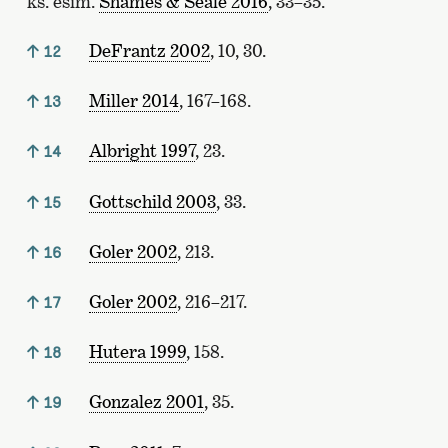
ks. esim.
Shames & Seale 2016
, 33–35.
DeFrantz 2002
, 10, 30.
12
Miller 2014
, 167–168.
13
Albright 1997
, 23.
14
Gottschild 2003
, 33.
15
Goler 2002
, 213.
16
Goler 2002
, 216–217.
17
Hutera 1999
, 158.
18
Gonzalez 2001
, 35.
19