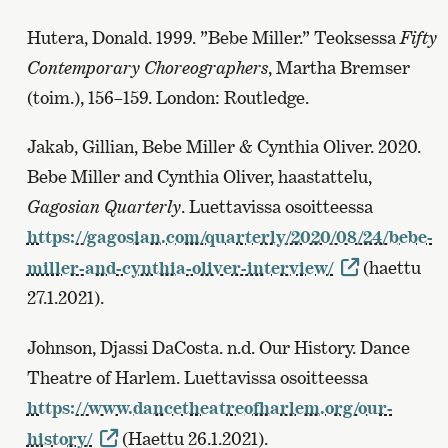
Hutera, Donald. 1999. ”Bebe Miller.” Teoksessa
Fifty
Contemporary Choreographers
, Martha Bremser
(toim.), 156–159. London: Routledge.
Jakab, Gillian, Bebe Miller & Cynthia Oliver. 2020.
Bebe Miller and Cynthia Oliver, haastattelu,
Gagosian Quarterly
. Luettavissa osoitteessa
https://gagosian.com/quarterly/2020/08/24/bebe-
miller-and-cynthia-oliver-interview/
(haettu
27.1.2021).
Johnson, Djassi DaCosta. n.d. Our History. Dance
Theatre of Harlem. Luettavissa osoitteessa
https://www.dancetheatreofharlem.org/our-
history/
(Haettu 26.1.2021).