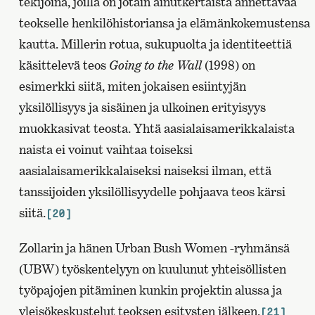
tekijöinä, joilla on jotain ainutkertaista annettavaa
teokselle henkilöhistoriansa ja elämänkokemustensa
kautta. Millerin rotua, sukupuolta ja identiteettiä
käsittelevä teos
Going to the Wall
(1998) on
esimerkki siitä, miten jokaisen esiintyjän
yksilöllisyys ja sisäinen ja ulkoinen erityisyys
muokkasivat teosta. Yhtä aasialaisamerikkalaista
naista ei voinut vaihtaa toiseksi
aasialaisamerikkalaiseksi naiseksi ilman, että
tanssijoiden yksilöllisyydelle pohjaava teos kärsi
siitä.
[20]
Zollarin ja hänen Urban Bush Women -ryhmänsä
(UBW) työskentelyyn on kuulunut yhteisöllisten
työpajojen pitäminen kunkin projektin alussa ja
yleisökeskustelut teoksen esitysten jälkeen.
[21]