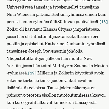
Universityssä tanssia ja työskennellyt tanssijana
Nina Wienerin ja Dana Reitzin ryhmissä ennen kuin
perusti oman ryhmänsä 1980-luvun puolivälissä.
[18]
Zollar oli kasvanut Kansas Cityssä ympäristössä,
jossa hän oli tutustunut jazztanssikulttuurin eri
puoliin ja opiskellut Katherine Dunhamin ryhmässä
tanssineen Joseph Stevensonin johdolla.
Yliopistotutkintojen jälkeen hän muutti New
Yorkiin, jossa hän toimi McIntyren Sounds in Motion
-ryhmässä.
Millerin ja Zollarin käyttämä avoin
[19]
rakenne tarkoitti tanssijoiden vaikutusvallan
lisäämistä teoksissa. Tanssijoiden näkemysten
painoarvo teosten sisällön muotoutumisessa kasvoi,
kun koreografit alkoivat kiinnostua tanssijoista