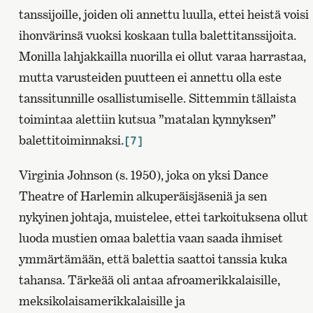
tanssijoille, joiden oli annettu luulla, ettei heistä voisi
ihonvärinsä vuoksi koskaan tulla balettitanssijoita.
Monilla lahjakkailla nuorilla ei ollut varaa harrastaa,
mutta varusteiden puutteen ei annettu olla este
tanssitunnille osallistumiselle. Sittemmin tällaista
toimintaa alettiin kutsua ”matalan kynnyksen”
balettitoiminnaksi.
[7]
Virginia Johnson (s. 1950), joka on yksi Dance
Theatre of Harlemin alkuperäisjäseniä ja sen
nykyinen johtaja, muistelee, ettei tarkoituksena ollut
luoda mustien omaa balettia vaan saada ihmiset
ymmärtämään, että balettia saattoi tanssia kuka
tahansa. Tärkeää oli antaa afroamerikkalaisille,
meksikolaisamerikkalaisille ja