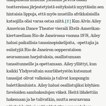
teattereissa järjestetyistä esityksistä myytäisiin sen
hintaisia lippuja, että myös mustilla afrikkalaisilla
katsojilla olisi varaa ostaa niitä.
Kun Alvin Ailey
[2]
American Dance Theater vieraili Etelä-Amerikan-
kiertueellaan Rio de Janeirossa vuonna 1978, Ailey
halusi paikallisia tanssinopiskelijoita, -opettajia ja
esiintyjiä Rio de Janeiron oopperataloon
seuraamaan harjoituksia, osallistumaan
tanssitunneille ja opettamaan. Ailey yllättyi, kun
kaikki Yhdysvaltain suurlähetystön kutsumat
tanssijat olivat valkoisia ja tulivat kaupungin
balettikouluista. Ailey halusi osallistujiksi köyhien
faveloiden sambakoulujen väkeä. Heitä lähdettiin
hakemaan ja he tulivatkin, mutta seuraavana