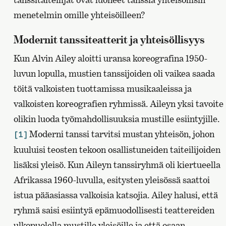
menetelmin omille yhteisöilleen?
Modernit tanssiteatterit ja yhteisöllisyys
Kun Alvin Ailey aloitti uransa koreografina 1950-
luvun lopulla, mustien tanssijoiden oli vaikea saada
töitä valkoisten tuottamissa musikaaleissa ja
valkoisten koreografien ryhmissä. Aileyn yksi tavoite
olikin luoda työmahdollisuuksia mustille esiintyjille.
Moderni tanssi tarvitsi mustan yhteisön, johon
[1]
kuuluisi teosten tekoon osallistuneiden taiteilijoiden
lisäksi yleisö. Kun Aileyn tanssiryhmä oli kiertueella
Afrikassa 1960-luvulla, esitysten yleisössä saattoi
istua pääasiassa valkoisia katsojia. Ailey halusi, että
ryhmä saisi esiintyä epämuodollisesti teattereiden
ulkopuolella mustille yleisöille ja että osaan