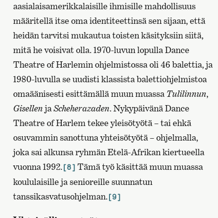
aasialaisamerikkalaisille ihmisille mahdollisuus
määritellä itse oma identiteettinsä sen sijaan, että
heidän tarvitsi mukautua toisten käsityksiin siitä,
mitä he voisivat olla. 1970-luvun lopulla Dance
Theatre of Harlemin ohjelmistossa oli 46 balettia, ja
1980-luvulla se uudisti klassista balettiohjelmistoa
omaäänisesti esittämällä muun muassa
Tulilinnun
,
Gisellen
ja
Scheherazaden
. Nykypäivänä Dance
Theatre of Harlem tekee yleisötyötä – tai ehkä
osuvammin sanottuna yhteisötyötä – ohjelmalla,
joka sai alkunsa ryhmän Etelä-Afrikan kiertueella
vuonna 1992.
Tämä työ käsittää muun muassa
[8]
koululaisille ja senioreille suunnatun
tanssikasvatusohjelman.
[9]