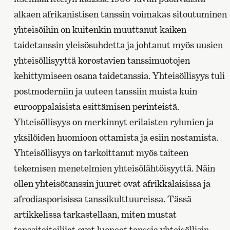
alkaen afrikanistisen tanssin voimakas sitoutuminen
yhteisöihin on kuitenkin muuttanut kaiken
taidetanssin yleisösuhdetta ja johtanut myös uusien
yhteisöllisyyttä korostavien tanssimuotojen
kehittymiseen osana taidetanssia. Yhteisöllisyys tuli
postmoderniin ja uuteen tanssiin muista kuin
eurooppalaisista esittämisen perinteistä.
Yhteisöllisyys on merkinnyt erilaisten ryhmien ja
yksilöiden huomioon ottamista ja esiin nostamista.
Yhteisöllisyys on tarkoittanut myös taiteen
tekemisen menetelmien yhteisölähtöisyyttä. Näin
ollen yhteisötanssin juuret ovat afrikkalaisissa ja
afrodiasporisissa tanssikulttuureissa. Tässä
artikkelissa tarkastellaan, miten mustat
tanssitaiteilijat ovat luoneet tanssia yhteisöllisin