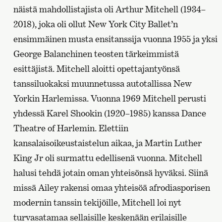
näistä mahdollistajista oli Arthur Mitchell (1934–
2018), joka oli ollut New York City Ballet’n
ensimmäinen musta ensitanssija vuonna 1955 ja yksi
George Balanchinen teosten tärkeimmistä
esittäjistä. Mitchell aloitti opettajantyönsä
tanssiluokaksi muunnetussa autotallissa New
Yorkin Harlemissa. Vuonna 1969 Mitchell perusti
yhdessä Karel Shookin (1920–1985) kanssa Dance
Theatre of Harlemin. Elettiin
kansalaisoikeustaistelun aikaa, ja Martin Luther
King Jr oli surmattu edellisenä vuonna. Mitchell
halusi tehdä jotain oman yhteisönsä hyväksi. Siinä
missä Ailey rakensi omaa yhteisöä afrodiasporisen
modernin tanssin tekijöille, Mitchell loi nyt
turvasatamaa sellaisille keskenään erilaisille