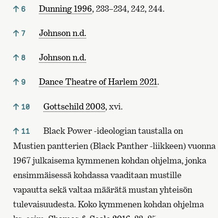
Dunning 1996
, 233–234, 242, 244.
6
Johnson n.d.
7
Johnson n.d.
8
Dance Theatre of Harlem 2021
.
9
Gottschild 2003
, xvi.
10
Black Power -ideologian taustalla on
11
Mustien pantterien (Black Panther -liikkeen) vuonna
1967 julkaisema kymmenen kohdan ohjelma, jonka
ensimmäisessä kohdassa vaaditaan mustille
vapautta sekä valtaa määrätä mustan yhteisön
tulevaisuudesta. Koko kymmenen kohdan ohjelma