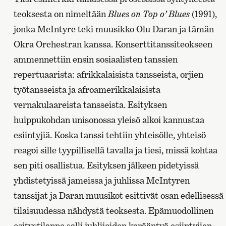
teoksesta on nimeltään
Blu
es on Top o’ Blues
(1991),
jonka McIntyre teki muusikko Olu Daran ja tämän
Okra Orchestran kanssa. Konserttitanssiteokseen
ammennettiin ensin sosiaalisten tanssien
repertuaarista: afrikkalaisista tansseista, orjien
työtansseista ja afroamerikkalaisista
vernakulaareista tansseista. Esityksen
huippukohdan unisonossa yleisö alkoi kannustaa
esiintyjiä. Koska tanssi tehtiin yhteisölle, yhteisö
reagoi sille tyypillisellä tavalla ja tiesi, missä kohtaa
sen piti osallistua. Esityksen jälkeen pidetyissä
yhdistetyissä jameissa ja juhlissa McIntyren
tanssijat ja Daran muusikot esittivät osan edellisessä
tilaisuudessa nähdystä teoksesta. Epämuodollinen
esitystilanne salli juhlijoiden kerääntyä esiintyjien