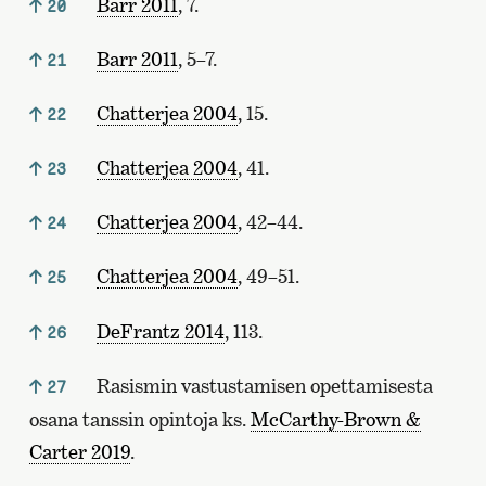
Barr 2011
, 7.
20
Barr 2011
, 5–7.
21
Chatterjea 2004
, 15.
22
Chatterjea 2004
, 41.
23
Chatterjea 2004
, 42–44.
24
Chatterjea 2004
, 49–51.
25
DeFrantz 2014
, 113.
26
Rasismin vastustamisen opettamisesta
27
osana tanssin opintoja ks.
McCarthy-Brown &
Carter 2019
.