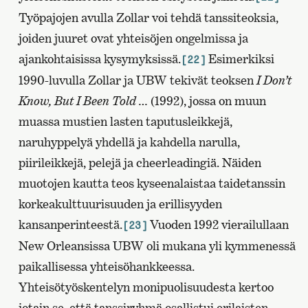
Työpajojen avulla Zollar voi tehdä tanssiteoksia,
joiden juuret ovat yhteisöjen ongelmissa ja
ajankohtaisissa kysymyksissä.
Esimerkiksi
[22]
1990-luvulla Zollar ja UBW tekivät teoksen
I Don’t
Know, But I Been Told …
(1992), jossa on muun
muassa mustien lasten taputusleikkejä,
naruhyppelyä yhdellä ja kahdella narulla,
piirileikkejä, pelejä ja cheerleadingiä. Näiden
muotojen kautta teos kyseenalaistaa taidetanssin
korkeakulttuurisuuden ja erillisyyden
kansanperinteestä.
Vuoden 1992 vierailullaan
[23]
New Orleansissa UBW oli mukana yli kymmenessä
paikallisessa yhteisöhankkeessa.
Yhteisötyöskentelyn monipuolisuudesta kertoo
jotain se, että tanssiryhmä osallistui erilaisten