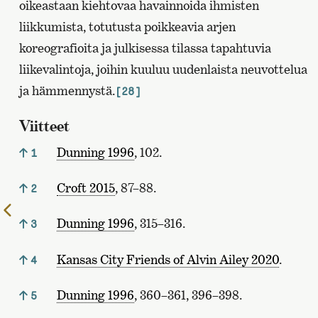
oikeastaan kiehtovaa havainnoida ihmisten
liikkumista, totutusta poikkeavia arjen
koreografioita ja julkisessa tilassa tapahtuvia
liikevalintoja, joihin kuuluu uudenlaista neuvottelua
ja hämmennystä.
[28]
Viitteet
Dunning 1996
, 102.
1
Croft 2015
, 87–88.
2
Edelliselle
Dunning 1996
, 315–316.
3
sivulle
Kansas City Friends of Alvin Ailey 2020
.
4
Dunning 1996
, 360–361, 396–398.
5