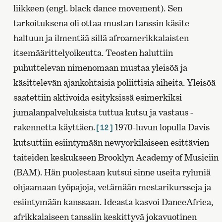
liikkeen (engl. black dance movement). Sen
tarkoituksena oli ottaa mustan tanssin käsite
haltuun ja ilmentää sillä afroamerikkalaisten
itsemäärittelyoikeutta. Teosten haluttiin
puhuttelevan nimenomaan mustaa yleisöä ja
käsittelevän ajankohtaisia poliittisia aiheita. Yleisöä
saatettiin aktivoida esityksissä esimerkiksi
jumalanpalveluksista tuttua kutsu ja vastaus -
rakennetta käyttäen.
1970-luvun lopulla Davis
[12]
kutsuttiin esiintymään newyorkilaiseen esittävien
taiteiden keskukseen Brooklyn Academy of Musiciin
(BAM). Hän puolestaan kutsui sinne useita ryhmiä
ohjaamaan työpajoja, vetämään mestarikursseja ja
esiintymään kanssaan. Ideasta kasvoi DanceAfrica,
afrikkalaiseen tanssiin keskittyvä jokavuotinen