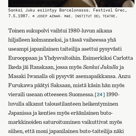
Sankai Juku esiintyy Barcelonassa. Festival Grec,
7.5.1987.
.
© JOSEP AZNAR. MAE. INSTITUT DEL TEATRE
Toinen sukupolvi vaihtui 1980-luvun aikana
hiljalleen kolmanneksi, ja tässä vaiheessa yhä
useampi japanilainen taiteilija asettui pysyvästi
Eurooppaan ja Yhdysvaltoihin. Esimerkiksi Carlotta
Ikeda jäi Ranskaan, jossa myös
Sankai Jukulla
ja
Masaki Iwanalla oli pysyvät asemapaikkansa. Anzu
Furukawa päätyi Saksaan, mistä käsin hän myös
vieraili useaan otteeseen Suomessa.
1990-
[24]
luvulla alkanut taloustilanteen heikentyminen
Japanissa ja kenties myös eräänlainen buto-
markkinoiden saturoituminen vaikuttivat myös
siihen, että moni japanilainen buto-taiteilija näki