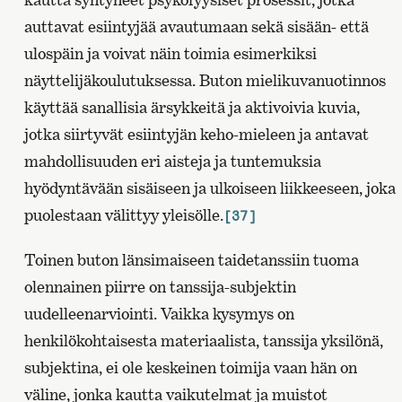
auttavat esiintyjää avautumaan sekä sisään- että
ulospäin ja voivat näin toimia esimerkiksi
näyttelijäkoulutuksessa. Buton mielikuvanuotinnos
käyttää sanallisia ärsykkeitä ja aktivoivia kuvia,
jotka siirtyvät esiintyjän keho-mieleen ja antavat
mahdollisuuden eri aisteja ja tuntemuksia
hyödyntävään sisäiseen ja ulkoiseen liikkeeseen, joka
puolestaan välittyy yleisölle.
[37]
Toinen buton länsimaiseen taidetanssiin tuoma
olennainen piirre on tanssija-subjektin
uudelleenarviointi. Vaikka kysymys on
henkilökohtaisesta materiaalista, tanssija yksilönä,
subjektina, ei ole keskeinen toimija vaan hän on
väline, jonka kautta vaikutelmat ja muistot