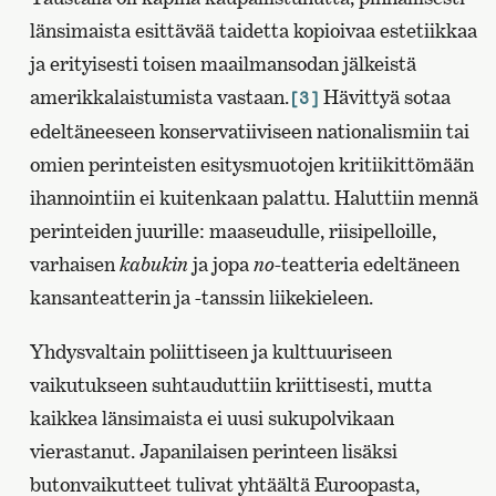
länsimaista esittävää taidetta kopioivaa estetiikkaa
ja erityisesti toisen maailmansodan jälkeistä
amerikkalaistumista vastaan.
Hävittyä sotaa
[3]
edeltäneeseen konservatiiviseen nationalismiin tai
omien perinteisten esitysmuotojen kritiikittömään
ihannointiin ei kuitenkaan palattu. Haluttiin mennä
perinteiden juurille: maaseudulle, riisipelloille,
varhaisen
kabukin
ja jopa
no
-teatteria edeltäneen
kansanteatterin ja -tanssin liikekieleen.
Yhdysvaltain poliittiseen ja kulttuuriseen
vaikutukseen suhtauduttiin kriittisesti, mutta
kaikkea länsimaista ei uusi sukupolvikaan
vierastanut. Japanilaisen perinteen lisäksi
butonvaikutteet tulivat yhtäältä Euroopasta,