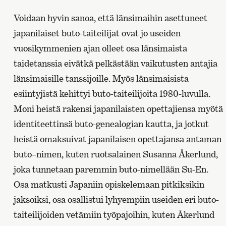
Voidaan hyvin sanoa, että länsimaihin asettuneet
japanilaiset buto-taiteilijat ovat jo useiden
vuosikymmenien ajan olleet osa länsimaista
taidetanssia eivätkä pelkästään vaikutusten antajia
länsimaisille tanssijoille. Myös länsimaisista
esiintyjistä kehittyi buto-taiteilijoita 1980-luvulla.
Moni heistä rakensi japanilaisten opettajiensa myötä
identiteettinsä buto-genealogian kautta, ja jotkut
heistä omaksuivat japanilaisen opettajansa antaman
buto
–
nimen, kuten ruotsalainen Susanna Åkerlund,
joka tunnetaan paremmin buto-nimellään Su-En.
Osa matkusti Japaniin opiskelemaan pitkiksikin
jaksoiksi, osa osallistui lyhyempiin useiden eri buto-
taiteilijoiden vetämiin työpajoihin, kuten Åkerlund