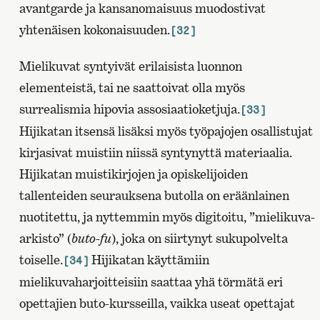
avantgarde ja kansanomaisuus muodostivat
yhtenäisen kokonaisuuden.
[32]
Mielikuvat syntyivät erilaisista luonnon
elementeistä, tai ne saattoivat olla myös
surrealismia hipovia assosiaatioketjuja.
[33]
Hijikatan itsensä lisäksi myös työpajojen osallistujat
kirjasivat muistiin niissä syntynyttä materiaalia.
Hijikatan muistikirjojen ja opiskelijoiden
tallenteiden seurauksena butolla on eräänlainen
nuotitettu, ja nyttemmin myös digitoitu, ”mielikuva-
arkisto” (
buto-fu
), joka on siirtynyt sukupolvelta
toiselle.
Hijikatan käyttämiin
[34]
mielikuvaharjoitteisiin saattaa yhä törmätä eri
opettajien buto-kursseilla, vaikka useat opettajat