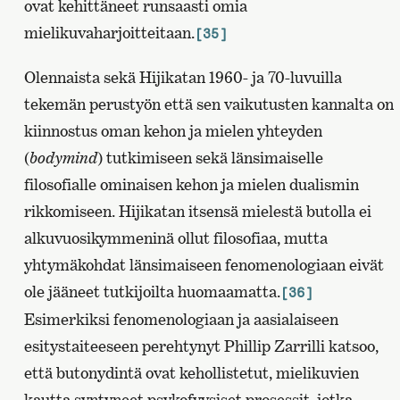
ovat kehittäneet runsaasti omia
mielikuvaharjoitteitaan.
[35]
Olennaista sekä Hijikatan 1960- ja 70-luvuilla
tekemän perustyön että sen vaikutusten kannalta on
kiinnostus oman kehon ja mielen yhteyden
(
bodymind
) tutkimiseen sekä länsimaiselle
filosofialle ominaisen kehon ja mielen dualismin
rikkomiseen. Hijikatan itsensä mielestä butolla ei
alkuvuosikymmeninä ollut filosofiaa, mutta
yhtymäkohdat länsimaiseen fenomenologiaan eivät
ole jääneet tutkijoilta huomaamatta.
[36]
Esimerkiksi fenomenologiaan ja aasialaiseen
esitystaiteeseen perehtynyt Phillip Zarrilli katsoo,
että butonydintä ovat kehollistetut, mielikuvien
kautta syntyneet psykofyysiset prosessit, jotka