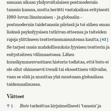
samaan aikaan yhdysvaltalaisen postmodernin
tanssin kanssa, mutta herätti vastakaikua erityisesti
1980-luvun länsimaisen – ja globaalin –
postmodernin taidetanssin piirissä ja toi siihen oman
lisänsä psykofyysisen tutkivan otteensa ja taiteiden
rajoja ylittäneen teatterinomaisuutensa kautta.
[43]
Se tarjosi uusia mahdollisuuksia fyysisen teatterin ja
esitystaiteen välimaastossa. Lähes
kuusikymmenvuotinen historia todistaa, että buto ei
ole ollut ohimenevä trendi tai eksoottinen välivaihe,
vaan se elää ja muuttaa yhä muotoaan globaalissa
taidemaailmassa.
Viitteet
Buto
tarkoittaa kirjaimellisesti ’tanssia’ ja
1