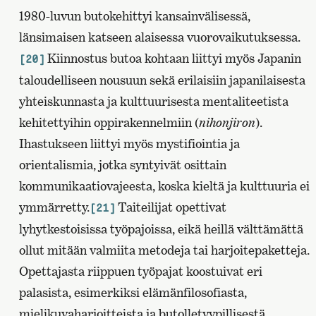
1980-luvun butokehittyi kansainvälisessä,
länsimaisen katseen alaisessa vuorovaikutuksessa.
Kiinnostus butoa kohtaan liittyi myös Japanin
[20]
taloudelliseen nousuun sekä erilaisiin japanilaisesta
yhteiskunnasta ja kulttuurisesta mentaliteetista
kehitettyihin oppirakennelmiin (
nihonjiron
).
Ihastukseen liittyi myös mystifiointia ja
orientalismia, jotka syntyivät osittain
kommunikaatiovajeesta, koska kieltä ja kulttuuria ei
ymmärretty.
Taiteilijat opettivat
[21]
lyhytkestoisissa työpajoissa, eikä heillä välttämättä
ollut mitään valmiita metodeja tai harjoitepaketteja.
Opettajasta riippuen työpajat koostuivat eri
palasista, esimerkiksi elämänfilosofiasta,
mielikuvaharjoitteista ja butolletyypillisestä