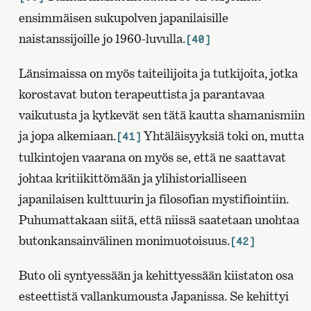
ensimmäisen sukupolven japanilaisille
naistanssijoille jo 1960-luvulla.
[40]
Länsimaissa on myös taiteilijoita ja tutkijoita, jotka
korostavat buton terapeuttista ja parantavaa
vaikutusta ja kytkevät sen tätä kautta shamanismiin
ja jopa alkemiaan.
Yhtäläisyyksiä toki on, mutta
[41]
tulkintojen vaarana on myös se, että ne saattavat
johtaa kritiikittömään ja ylihistorialliseen
japanilaisen kulttuurin ja filosofian mystifiointiin.
Puhumattakaan siitä, että niissä saatetaan unohtaa
butonkansainvälinen monimuotoisuus.
[42]
Buto oli syntyessään ja kehittyessään kiistaton osa
esteettistä vallankumousta Japanissa. Se kehittyi