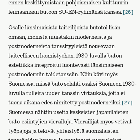
ennen keskittymistään pohjoismaisen kulttuurin
leimaamaan butoon SU-EN-ryhmänsä kanssa.
[26]
Osalle länsimaisista taiteilijoista butotoi lisän
omaan, monista muistakin moderneista ja
postmoderneista tanssityyleistä nousevaan
taiteelliseen luomistyöhön. 1980-luvulla buton
estetiikka integroitui luontevasti länsimaiseen
postmoderniin taidetanssiin. Näin kävi myös
Suomessa, missä buto solahti osaksi Suomeen 1980-
luvulla tulleita uuden tanssin virtauksia, joita ei
tuona aikana edes nimitetty postmoderneiksi.
[27]
Suomessa nähtiin useita keskeisten japanilaisten
buto-esiintyjien vierailuja. Vierailijat myös vetivät
työpajoja ja tekivät yhteistyötä suomalaisten