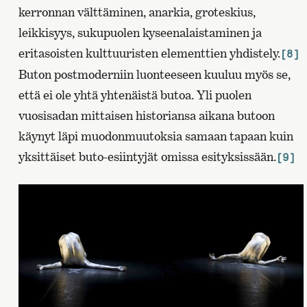
kerronnan välttäminen, anarkia, groteskius,
leikkisyys, sukupuolen kyseenalaistaminen ja
eritasoisten kulttuuristen elementtien yhdistely.
[8]
Buton postmoderniin luonteeseen kuuluu myös se,
että ei ole yhtä yhtenäistä butoa. Yli puolen
vuosisadan mittaisen historiansa aikana butoon
käynyt läpi muodonmuutoksia samaan tapaan kuin
yksittäiset buto-esiintyjät omissa esityksissään.
[9]