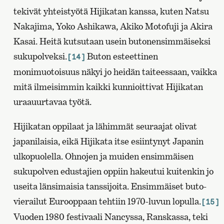
tekivät yhteistyötä Hijikatan kanssa, kuten Natsu
Nakajima, Yoko Ashikawa, Akiko Motofuji ja Akira
Kasai. Heitä kutsutaan usein butonensimmäiseksi
sukupolveksi.
Buton esteettinen
[14]
monimuotoisuus näkyi jo heidän taiteessaan, vaikka
mitä ilmeisimmin kaikki kunnioittivat Hijikatan
uraauurtavaa työtä.
Hijikatan oppilaat ja lähimmät seuraajat olivat
japanilaisia, eikä Hijikata itse esiintynyt Japanin
ulkopuolella. Ohnojen ja muiden ensimmäisen
sukupolven edustajien oppiin hakeutui kuitenkin jo
useita länsimaisia tanssijoita. Ensimmäiset buto-
vierailut Eurooppaan tehtiin 1970-luvun lopulla.
[15]
Vuoden 1980 festivaali Nancyssa, Ranskassa, teki