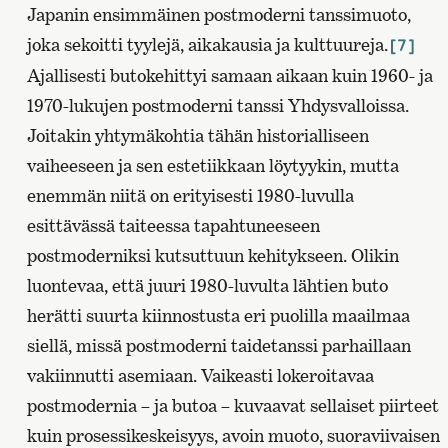
Japanin ensimmäinen postmoderni tanssimuoto,
joka sekoitti tyylejä, aikakausia ja kulttuureja.
[7]
Ajallisesti butokehittyi samaan aikaan kuin 1960- ja
1970-lukujen postmoderni tanssi Yhdysvalloissa.
Joitakin yhtymäkohtia tähän historialliseen
vaiheeseen ja sen estetiikkaan löytyykin, mutta
enemmän niitä on erityisesti 1980-luvulla
esittävässä taiteessa tapahtuneeseen
postmoderniksi kutsuttuun kehitykseen. Olikin
luontevaa, että juuri 1980-luvulta lähtien buto
herätti suurta kiinnostusta eri puolilla maailmaa
siellä, missä postmoderni taidetanssi parhaillaan
vakiinnutti asemiaan. Vaikeasti lokeroitavaa
postmodernia – ja butoa – kuvaavat sellaiset piirteet
kuin prosessikeskeisyys, avoin muoto, suoraviivaisen