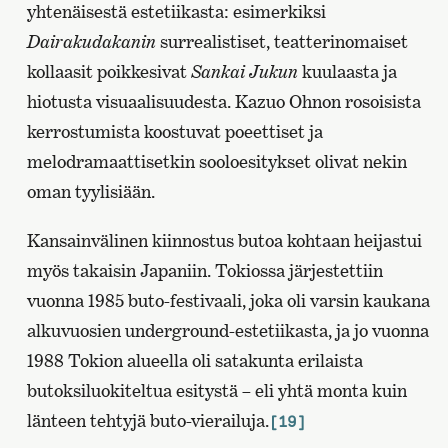
yhtenäisestä estetiikasta: esimerkiksi
Dairakudakanin
surrealistiset, teatterinomaiset
kollaasit poikkesivat
Sankai Jukun
kuulaasta ja
hiotusta visuaalisuudesta. Kazuo Ohnon rosoisista
kerrostumista koostuvat poeettiset ja
melodramaattisetkin sooloesitykset olivat nekin
oman tyylisiään.
Kansainvälinen kiinnostus butoa kohtaan heijastui
myös takaisin Japaniin. Tokiossa järjestettiin
vuonna 1985 buto-festivaali, joka oli varsin kaukana
alkuvuosien underground-estetiikasta, ja jo vuonna
1988 Tokion alueella oli satakunta erilaista
butoksiluokiteltua esitystä – eli yhtä monta kuin
länteen tehtyjä buto-vierailuja.
[19]