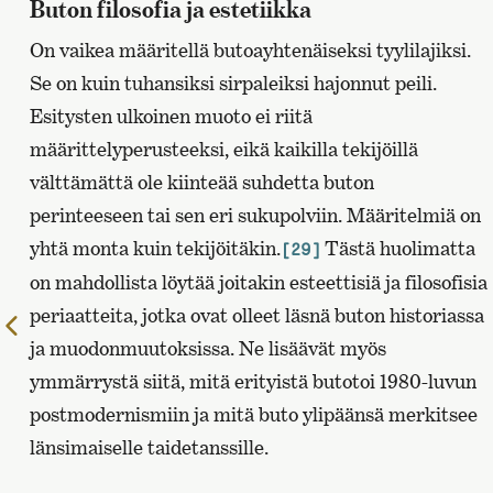
Buton filosofia ja estetiikka
On vaikea määritellä butoayhtenäiseksi tyylilajiksi.
Se on kuin tuhansiksi sirpaleiksi hajonnut peili.
Esitysten ulkoinen muoto ei riitä
määrittelyperusteeksi, eikä kaikilla tekijöillä
välttämättä ole kiinteää suhdetta buton
perinteeseen tai sen eri sukupolviin. Määritelmiä on
yhtä monta kuin tekijöitäkin.
Tästä huolimatta
[29]
on mahdollista löytää joitakin esteettisiä ja filosofisia
periaatteita, jotka ovat olleet läsnä buton historiassa
Edelliselle
ja muodonmuutoksissa. Ne lisäävät myös
sivulle
ymmärrystä siitä, mitä erityistä butotoi 1980-luvun
postmodernismiin ja mitä buto ylipäänsä merkitsee
länsimaiselle taidetanssille.