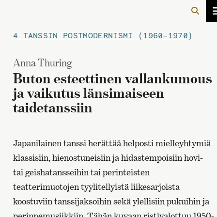
4 TANSSIN POSTMODERNISMI (1960–1970)
Anna Thuring
Buton esteettinen vallankumous
ja vaikutus länsimaiseen
taidetanssiin
Japanilainen tanssi herättää helposti mielleyhtymiä
klassisiin, hienostuneisiin ja hidastempoisiin hovi-
tai geishatansseihin tai perinteisten
teatterimuotojen tyylitellyistä liikesarjoista
koostuviin tanssijaksoihin sekä ylellisiin pukuihin ja
perinnemusiikkiin. Tähän kuvaan ristivalottuu 1950-