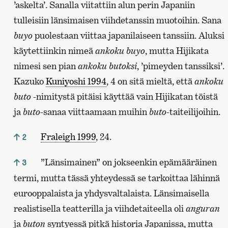
’askelta’. Sanalla viitattiin alun perin Japaniin
tulleisiin länsimaisen viihdetanssin muotoihin. Sana
buyo
puolestaan viittaa japanilaiseen tanssiin. Aluksi
käytettiinkin nimeä
ankoku buyo
, mutta Hijikata
nimesi sen pian
ankoku butoksi
, ’pimeyden tanssiksi’.
Kazuko
Kuniyoshi 1994
, 4 on sitä mieltä, että
ankoku
buto
-nimitystä pitäisi käyttää vain Hijikatan töistä
ja
buto
-sanaa viittaamaan muihin
buto-
taiteilijoihin.
Fraleigh 1999
, 24.
2
”Länsimainen” on jokseenkin epämääräinen
3
termi, mutta tässä yhteydessä se tarkoittaa lähinnä
eurooppalaista ja yhdysvaltalaista. Länsimaisella
realistisella teatterilla ja viihdetaiteella oli
anguran
ja
buton
syntyessä pitkä historia Japanissa, mutta