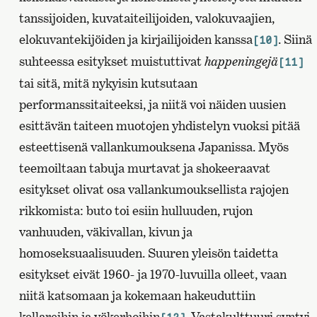
tanssijoiden, kuvataiteilijoiden, valokuvaajien,
elokuvantekijöiden ja kirjailijoiden kanssa
. Siinä
[10]
suhteessa esitykset muistuttivat
happeningejä
[11]
tai sitä, mitä nykyisin kutsutaan
performanssitaiteeksi, ja niitä voi näiden uusien
esittävän taiteen muotojen yhdistelyn vuoksi pitää
esteettisenä vallankumouksena Japanissa. Myös
teemoiltaan tabuja murtavat ja shokeeraavat
esitykset olivat osa vallankumouksellista rajojen
rikkomista: buto toi esiin hulluuden, rujon
vanhuuden, väkivallan, kivun ja
homoseksuaalisuuden. Suuren yleisön taidetta
esitykset eivät 1960- ja 1970-luvuilla olleet, vaan
niitä katsomaan ja kokemaan hakeuduttiin
kellareihin ja yökerhoihin
. Vastakulttuuri syntyi