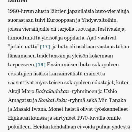
1980-luvun alusta lähtien japanilaisia buto-vierailuja
suorastaan tulvi Eurooppaan ja Yhdysvaltoihin,
joissa vierailijoille oli tarjolla tuottajia, festivaaleja,
lumoutunutta yleisöä ja oppilaita. Ajat vaativat
”jotain uutta”
, ja buto oli osaltaan vastaus tähän
[17]
länsimaisen taidetanssin ja yleisön kokemaan
tarpeeseen.
Ensimmäisen buto-sukupolven
[18]
edustajien lisäksi kansainvälistä mainetta
saavuttivat myös toisen sukupolven edustajat, kuten
Akaji Maro
Dairakudakan
-ryhmineen ja Ushio
Amagatsu ja
Sankai Juku
-ryhmä sekä Min Tanaka
ja Masaki Iwana. Monet heistä olivat työskennelleet
Hijikatan kanssa ja siirtyneet 1970-luvulla omille
poluilleen. Heidän kohdallaan ei voida puhua yhdestä