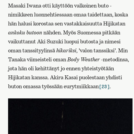
Masaki Iwana otti käyttöön valkoinen buto -
nimikkeen luonnehtiessaan omaa taidettaan, koska
hän halusi korostaa sen vastakkaisuutta Hijikatan
ankoku butoon
nähden. Myös Suomessa pitkään
vaikuttanut Aki Suzuki luopui butosta ja nimesi
oman tanssityylinsä
hikariksi
, ’valon tanssiksi’. Min
Tanaka viimeisteli oman
Body Weather
-metodinsa,
jota hän oli kehittänyt jo ennen yhteistyötään
Hijikatan kanssa. Akira Kasai puolestaan yhdisti
buton omassa työssään eurytmiikkaan
.
[23]