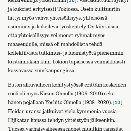
[12]
ja kukoisti erityisesti Tokiossa. Usein kulttuuriin
liittyi myös vahva yhteisöllisyys, yhteisössä
asuminen ja kokeileva työskentely. On kiintoisaa,
että yhteisöllisyys vei monet ryhmät myös
maaseudulle, missä oli mahdollista tehdä
kollektiivista tutkimus- ja luomistyötä pienemmin
kustannuksin kuin Tokion tapaisessa voimakkaasti
kasvavassa suurkaupungissa.
Buton alkuvaiheen kehitystyössä erittäin keskeinen
rooli oli myös Kazuo Ohnolla (1906–2010) sekä
hänen pojallaan Yoshito Ohnolla (1938–2020).
[13]
Heidän uransa jatkuivat vielä kymmeniä vuosia
Hijikatan kanssa tehdyn yhteistyön jälkeenkin.
Tuossa varhaisvaiheessa monet muutkin tanssijat