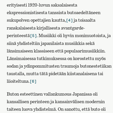
erityisesti 1920-luvun saksalaisesta
ekspressionistisesta tanssista butoaedeltäneen
sukupolven opettajien kautta,
ja toisaalta
[4]
ranskalaisesta kirjallisesta avantgarde-
perinteestä
. Musiikki oli hyvin monimuotoista, ja
[5]
siinä yhdisteltiin japanilaista musiikkia sekä
länsimaiseen klassiseen että populaarimusiikkiin.
Länsimaisessa tutkimuksessa on korostettu myös
sodan ja ydinpommitusten traumoja butonestetiikan
taustalla, mutta tätä pidetään kiistanalaisena tai
liioiteltuna.
[6]
Buton esteettinen vallankumous Japanissa oli
kansallisen perinteen ja kansainvälisen modernin
taiteen luova yhdistelmä. On sanottu, että buto oli