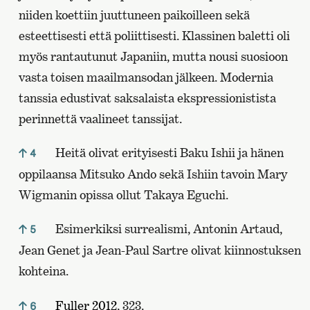
niiden koettiin juuttuneen paikoilleen sekä
esteettisesti että poliittisesti. Klassinen baletti oli
myös rantautunut Japaniin, mutta nousi suosioon
vasta toisen maailmansodan jälkeen. Modernia
tanssia edustivat saksalaista ekspressionistista
perinnettä vaalineet tanssijat.
Heitä olivat erityisesti Baku Ishii ja hänen
4
oppilaansa Mitsuko Ando sekä Ishiin tavoin Mary
Wigmanin opissa ollut Takaya Eguchi.
Esimerkiksi surrealismi, Antonin Artaud,
5
Jean Genet ja Jean-Paul Sartre olivat kiinnostuksen
kohteina.
Fuller 2012
, 323.
6