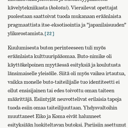
kävelytekniikasta (
hokotai
). Vierailevat opettajat
puolestaan saattoivat tuoda mukanaan eräänlaista
pragmaattista itse-eksotisointia ja ”japanilaisuuden”
ylikorostamista.
[22]
Kuulumisesta buton perinteeseen tuli myös
eräänlaista kulttuuripääomaa. Buto-nimike oli
käyttökelpoinen myytäessä esityksiä ja koulutusta
länsimaiselle yleisölle. Siitä oli myös vaikea irtautua,
vaikka monelle buto-taiteilijalle tuo identiteetti ei
ollut ensisijainen tai edes toivottu oman taiteen
määrittäjä. Esiintyjät neuvottelivat erilaisia tapoja
tuoda esiin omaa taiteilijuuttaan. Yhdysvaltoihin
muuttaneet Eiko ja Koma eivät halunneet
esityksiään luokiteltavan butoksi. Pariisiin asettunut