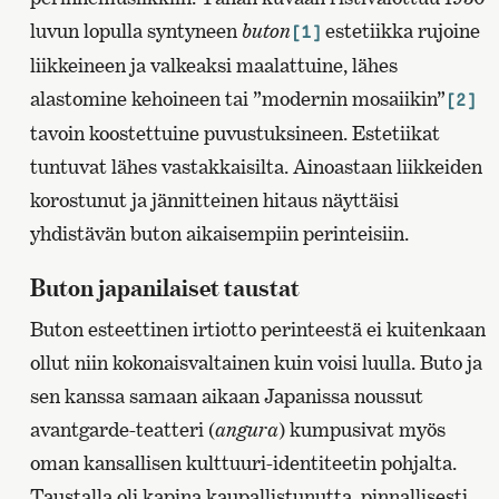
luvun lopulla syntyneen
buton
estetiikka rujoine
[1]
liikkeineen ja valkeaksi maalattuine, lähes
alastomine kehoineen tai ”modernin mosaiikin”
[2]
tavoin koostettuine puvustuksineen. Estetiikat
tuntuvat lähes vastakkaisilta. Ainoastaan liikkeiden
korostunut ja jännitteinen hitaus näyttäisi
yhdistävän buton aikaisempiin perinteisiin.
Buton japanilaiset taustat
Buton esteettinen irtiotto perinteestä ei kuitenkaan
ollut niin kokonaisvaltainen kuin voisi luulla. Buto ja
sen kanssa samaan aikaan Japanissa noussut
avantgarde-teatteri (
angura
) kumpusivat myös
oman kansallisen kulttuuri-identiteetin pohjalta.
Taustalla oli kapina kaupallistunutta, pinnallisesti