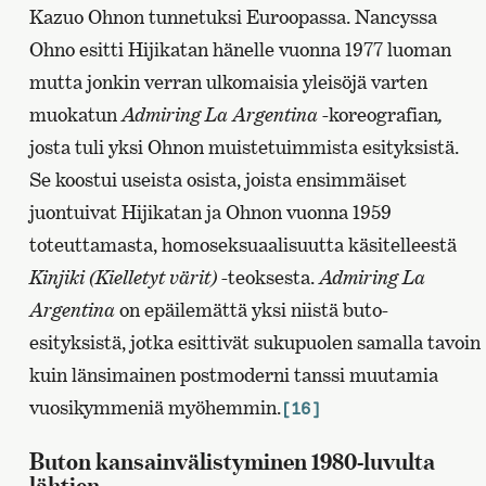
Kazuo Ohnon tunnetuksi Euroopassa. Nancyssa
Ohno esitti Hijikatan hänelle vuonna 1977 luoman
mutta jonkin verran ulkomaisia yleisöjä varten
muokatun
Admiring La Argentina
-koreografian
,
josta tuli yksi Ohnon muistetuimmista esityksistä.
Se koostui useista osista, joista ensimmäiset
juontuivat Hijikatan ja Ohnon vuonna 1959
toteuttamasta, homoseksuaalisuutta käsitelleestä
Kinjiki (Kielletyt värit)
-teoksesta.
Admiring La
Argentina
on epäilemättä yksi niistä buto-
esityksistä, jotka esittivät sukupuolen samalla tavoin
kuin länsimainen postmoderni tanssi muutamia
vuosikymmeniä myöhemmin.
[16]
Buton kansainvälistyminen 1980-luvulta
lähtien