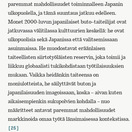
paremmat mahdollisuudet toiminnalleen Japanin
ulkopuolella, ja tämä suuntaus jatkuu edelleen.
Monet 2000-luvun japanilaiset buto
–
taiteilijat ovat
jatkuvassa välitilassa kulttuurien keskellä: he ovat
ulkopuolisia sekä Japanissa että valitsemissaan
asuinmaissa. He muodostavat eräänlaisen
taiteellisten siirtotyöläisten reservin, joka toimii ja
liikkuu globaalisti tukikohdistaan työtilaisuuksien
mukaan. Vaikka heidänkin taiteensa on
moniulotteista, he säilyttävät buton ja
japanilaisuuden imagoissaan, koska – aivan kuten
aikaisempienkin sukupolvien kohdalla – nuo
määritteet antavat paremmat mahdollisuudet
markkinoida omaa työtä länsimaisessa kontekstissa.
[25]