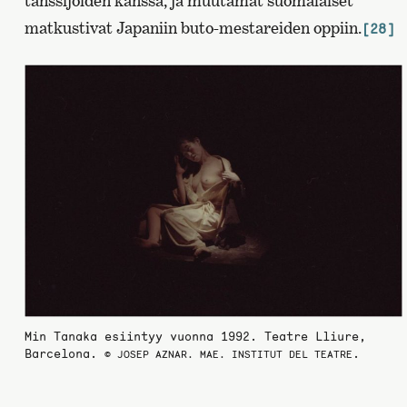
tanssijoiden kanssa, ja muutamat suomalaiset
matkustivat Japaniin buto-mestareiden oppiin.
[28]
Min Tanaka esiintyy vuonna 1992. Teatre Lliure,
Barcelona.
.
© JOSEP AZNAR. MAE. INSTITUT DEL TEATRE