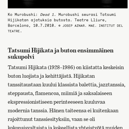
Ko Murobushi:
Dead 1
. Murobushi seurasi Tatsumi
Hijikatan ajatuksia butosta. Teatre Lliure,
Barcelona, 10.7.2010.
© JOSEP AZNAR. MAE. INSTITUT DEL
.
TEATRE
Tatsumi Hijikata ja buton ensimmäinen
sukupolvi
Tatsumi Hijikata (1928–1986) on kiistatta keskeisin
buton luojista ja kehittäjistä. Hijikatan
tanssitaustaan kuului klassista balettia, jazztanssia,
steppausta, flamencoa, miimiä ja saksalaiseen
ekspressionistiseen perinteeseen kuuluvaa
modernia tanssia. Hänen taiteensa ei kuitenkaan
rajoittunut tanssiesityksiin, vaan se oli
kokonaisvaltaista ja kokeellista yhteistyötä muiden