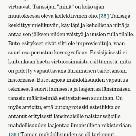
virtaavat. Tanssijan ”minä” on koko ajan
muutoksessa oleva kollektiivinen olio.
Tanssija
[38]
keskittyy mielikuviin, käy läpi ja kehollistaa niitä ja
antaa sen jälkeen niiden väistyä ja uusien tulla tilalle.
Buto-esitykset eivät silti ole improvisoituja, vaan
suuri osa perustuu koreografiaan. Ensisijaisesti ei
kuitenkaan haeta virtuoosimaista esittämistä, mitä
on pidetty vapauttavana länsimaisen taidetanssin
historiassa. Butotarjoaa mahdollisuuden vapautua
teknisestä suorittamisesta ja laajentaa länsimaisen
tanssin määritelmää esitystaiteen suuntaan. On
myös arvioitu, että butongroteski estetiikka on
antanut erityisesti länsimaisille naistanssijoille
mahdollisuuden laajentaa ilmaisullista rekisteriään.
Tämän mahdollisuuden se oli tarjonnut
[39]