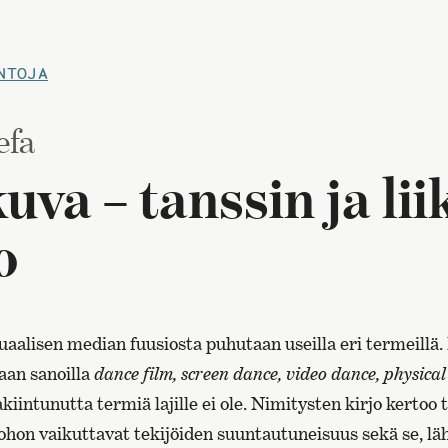
NTOJA
efa
uva – tanssin ja li
o
uaalisen median fuusiosta puhutaan useilla eri termeillä.
aan sanoilla
dance film, screen dance, video dance, physica
akiintunutta termiä lajille ei ole. Nimitysten kirjo kerto
hon vaikuttavat tekijöiden suuntautuneisuus sekä se, läh