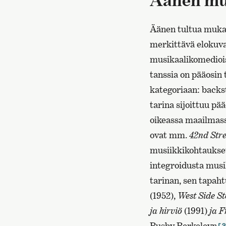
Äänen tultua mukaa
merkittävä elokuva
musikaalikomedioiss
tanssia on pääosin
kategoriaan: backs
tarina sijoittuu pä
oikeassa maailmassa
ovat mm.
42nd Str
musiikkikohtaukset 
integroidusta musi
tarinan, sen tapah
(1952),
West Side S
ja hirviö
(1991)
ja F
Busby Berkeleyn