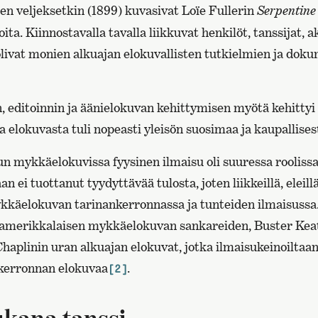
en veljeksetkin (1899) kuvasivat Loïe Fullerin
Serpentine
oita. Kiinnostavalla tavalla liikkuvat henkilöt, tanssijat, 
 olivat monien alkuajan elokuvallisten tutkielmien ja dok
, editoinnin ja äänielokuvan kehittymisen myötä kehitty
ja elokuvasta tuli nopeasti yleisön suosimaa ja kaupallise
un mykkäelokuvissa fyysinen ilmaisu oli suuressa rooliss
n ei tuottanut tyydyttävää tulosta, joten liikkeillä, eleill
kkäelokuvan tarinankerronnassa ja tunteiden ilmaisussa
 amerikkalaisen mykkäelokuvan sankareiden, Buster Kea
Chaplinin uran alkuajan elokuvat, jotka ilmaisukeinoiltaa
 kerronnan elokuvaa
.
[2]
kana tanssi