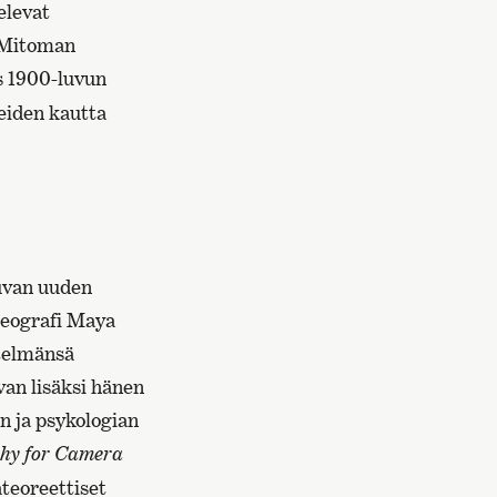
elevat
y Mitoman
s 1900-luvun
seiden kautta
kuvan uuden
oreografi Maya
itelmänsä
van lisäksi hänen
n ja psykologian
phy for Camera
ateoreettiset