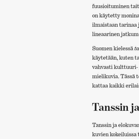
fuusioituminen tai
on käytetty moninai
ilmaistaan tarinaa 
lineaarinen jatkumo
Suomen kielessä
t
käytetään, kuten ta
vahvasti kulttuuri- 
mielikuvia. Tässä 
kattaa kaikki erila
Tanssin j
Tanssin ja elokuvan
kuvien kokeiluissa 