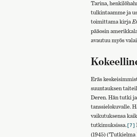
Tarina, henkilöhahm
tulkintaamme ja us
toimittama kirja
E
pääosin amerikkala
avautuu myös valai
Kokeellin
Eräs keskeisimmist
suuntauksen taiteili
Deren. Hän tutki j
tanssielokuvalle. H
vaikutuksensa kaik
tutkimuksissa.
[7]
(1945) (’Tutkielma 