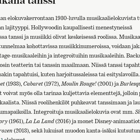
n elokuvakerrontaan 1930-luvulla musikaalielokuvista tu
n lajityyppi. Hollywoodin kaupallisesti menestyneissä
a tanssi ja musiikki olivat keskeisessä roolissa. Musikaal
 tunnelmaa kohottavissa musiikkinumeroissa, voidaan ja
tage-musikaaleihin ja integroituihin musikaaleihin. Bac
äosin teatterin tai tanssin maailmaan. Niissä tanssi tapaht
kin tapahtuisi, kuten harjoitussaleissa tai esityslavoilla.
eet
(1933),
Cabaret
(1972),
Moulin Rouge!
(2001) ja
Burlesq
voivat myös olla tarinaa kuljettavia elementtejä, jolloi
kaalista. Niissä roolihenkilöt puhkeavat tanssimaan ja l
tumapaikoilla. Integroituja musikaalielokuvia ovat mm.
Si
tory
(1961),
La La Land
(2016) ja monet Disney-animaatio
rozen
(2013), sekä lukuisat muodon kanta-isäksi kutsutun
elokuvat.