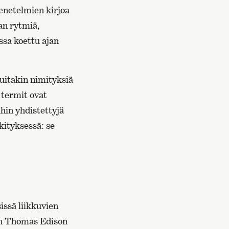
enetelmien kirjoa
aan rytmiä,
ssa koettu ajan
uitakin nimityksiä
 termit ovat
ihin yhdistettyjä
kityksessä: se
issä liikkuvien
iin Thomas Edison