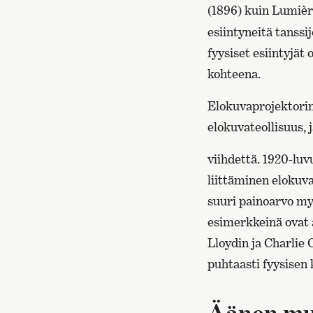
(1896) kuin Lumièr
esiintyneitä tanssij
fyysiset esiintyjät
kohteena.
Elokuvaprojektorin
elokuvateollisuus, 
viihdettä. 1920-luv
liittäminen elokuvaa
suuri painoarvo my
esimerkkeinä ovat
Lloydin ja Charlie 
puhtaasti fyysisen
Äänen mu