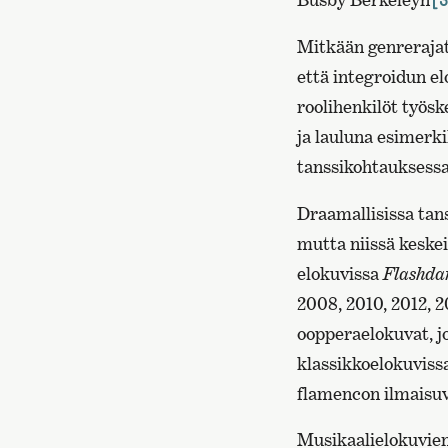
[3
Mitkään genrerajat 
että integroidun e
roolihenkilöt työsk
ja lauluna esimerki
tanssikohtauksess
Draamallisissa tans
mutta niissä keskei
elokuvissa
Flashda
2008, 2010, 2012, 2
oopperaelokuvat, jo
klassikkoelokuviss
flamencon ilmaisuv
Musikaalielokuvien