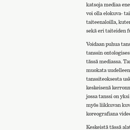
katsoja mediaa ene
voi olla elokuva- ta
taiteenaloilla, kut
sekä eri taiteiden f
Voidaan puhua tan
tanssin ontologises
tässä mediassa. Tan
muokata uudelleen 
tanssiteoksesta usk
keskeisenä kerronna
jossa tanssi on yksi
myös liikkuvan kuv
koreografiana video
Keskeistä tässä ala