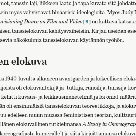
ot, tanssin laji, liikkeen laatu ja tapa kuvata sitä johdatt
ein myös vahvistavat binäärisiä ideologioita. Myös Jud
nvisioning Dance on Film and Video
on kattava katsau
[6]
isen tanssielokuvan kehitysvaiheisiin. Kirjan useiden es
sevia näkökulmia tanssielokuvan käytännön työhön.
en elokuva
ä 1940-luvulta alkaneen avantgarden ja kokeellisen elo
joista oli elokuvantekijä ja -tutkija, runoilija, tanssija-k
a kehitti kuvaus- ja leikkausmenetelmiä ja loi omat määr
än oli ensimmäisiä tanssielokuvan teoreetikkoja, ja eloku
uu edelleen muun muassa feministisen teorian, kulttuuri
Hänen elokuvallinen tutkielmansa
A Study in Choreogra
koreografiasta kameralle’) ja siitä kirjoittamansa elokuv