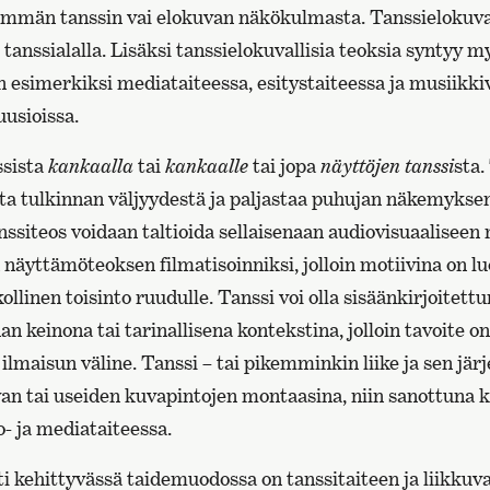
mmän tanssin vai elokuvan näkökulmasta. Tanssielokuva
i tanssialalla. Lisäksi tanssielokuvallisia teoksia syntyy 
en esimerkiksi mediataiteessa, esitystaiteessa ja musiikki
uusioissa.
ssista
kankaalla
tai
kankaalle
tai jopa
näyttöjen tanssi
sta
ta tulkinnan väljyydestä ja paljastaa puhujan näkemyksen
ssiteos voidaan taltioida sellaisenaan audiovisuaaliseen
näyttämöteoksen filmatisoinniksi, jolloin motiivina on l
ollinen toisinto ruudulle. Tanssi voi olla sisäänkirjoitet
n keinona tai tarinallisena kontekstina, jolloin tavoite o
 ilmaisun väline. Tanssi – tai pikemminkin liike ja sen järj
an tai useiden kuvapintojen montaasina, niin sanottuna 
- ja mediataiteessa.
ti kehittyvässä taidemuodossa on tanssitaiteen ja liikku