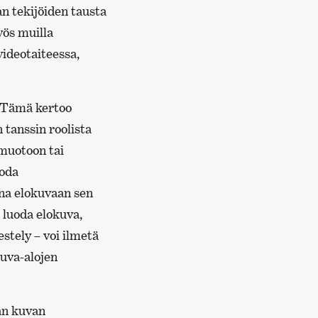
n tekijöiden tausta
myös muilla
videotaiteessa,
. Tämä kertoo
 tanssin roolista
 muotoon tai
uoda
tuna elokuvaan sen
n luoda elokuva,
estely – voi ilmetä
kuva-alojen
van kuvan