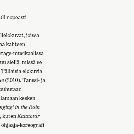
li nopeasti
ielokuvat, joissa
kaa kahteen
kstage-musikaalissa
uu siellä, missä se
 Tällaisia elokuvia
ue
(2010). Tanssi- ja
n puhutaan
aulamaan kesken
nging’ in the Rain
t, kuten
Kaunotar
 ohjaaja-koreografi