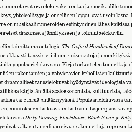
ulunumerot ovat osa elokuvakerrontaa ja musikaalille tunn
keys, yhteisöllisyys ja onnellinen loppu, ovat usein läsnä.
irre on musikaalinumeroiden esiintyminen lähes kaikissa 
reissä draamasta jännitykseen ja toimintaelokuviin.
ellin toimittama antologia
The Oxford Handbook of Dance
nsiokkaasti tanssin eri ilmenemismuotoja ja merkityksiä
oita populaarielokuvassa. Kirja tarkastelee tunnettuja e
iiden rakentamien ja vahvistavien kehollisten kulttuurie
t draamalliset tanssielokuvat hyödyntävät ideologisia va
tiikkaa kärjistämällä sosioekonomisia, kulttuurisia, taide
aalisia tai etnisiä binäärisyyksiä. Populaarielokuvissa ta
en, muutokseen tai kasvuun tai toimii laajempana sosiopo
 elokuvissa
Dirty Dancing
,
Flashdance
,
Black Swan
ja
Billy
alysoivat valtavirtamediaan sisäänrakennettuja representa