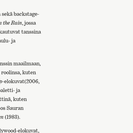
la sekä backstage-
n the Rain
, jossa
rkautuvat tanssina
ulu- ja
tanssin maailmaan,
 roolinsa, kuten
p
-elokuvat(2006,
aletti- ja
ttinä, kuten
los Sauran
en
(1983).
llywood-elokuvat,