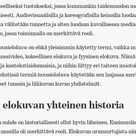
teelliseksi tuotokseksi, jossa kummankin taidemuodon m
sesti. Audiovisuaalisilla ja koreografisilla keinoilla luod
ja välitetään tunnetta ja siten luodaan kuvallisessa media
, jossa toiminnalla on merkittävä rooli.
anssielokuva
on ehkä yleisimmin käytetty termi, vaikka m
nssivideo, kokeellinen elokuva ja fyysinen elokuva. Nämä
ja kontekstisidonnaisia, ja niihin liittyy eri taiteen muoto
tekstissä termiä
tanssielokuva
käytetään sen laajassa mer
iset tanssin ja liikkuvan kuvan yhdistelmät.
a elokuvan yhteinen historia
 suhde on historiallisesti ollut hyvin läheinen. Ensimmäis
tanssilla oli merkittävä rooli. Elokuvan uranuurtajista n