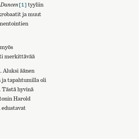
 Dancen
tyyliin
[1]
akrobaatit ja muut
umentointien
i myös
sti merkittävää
a. Aluksi äänen
ä ja tapahtumilla oli
. Tästä hyvinä
tonin Harold
n edustavat