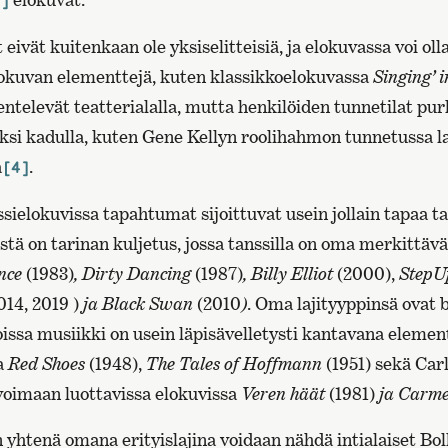
]
eivät kuitenkaan ole yksiselitteisiä, ja elokuvassa voi ol
lokuvan elementtejä, kuten klassikkoelokuvassa
Singing’ i
entelevät teatterialalla, mutta henkilöiden tunnetilat pu
ksi kadulla, kuten Gene Kellyn roolihahmon tunnetussa la
a
.
[4]
sielokuvissa tapahtumat sijoittuvat usein jollain tapaa 
stä on tarinan kuljetus, jossa tanssilla on oma merkittävä
nce
(1983)
, Dirty Dancing
(1987)
, Billy Elliot
(2000),
StepU
014, 2019 )
ja Black Swan
(2010
)
. Oma lajityyppinsä ovat b
issa musiikki on usein läpisävelletysti kantavana elemen
a
Red Shoes
(1948),
The Tales of Hoffmann
(1951) sekä Car
oimaan luottavissa elokuvissa
Veren häät
(1981)
ja Carm
 yhtenä omana erityislajina voidaan nähdä intialaiset Bo