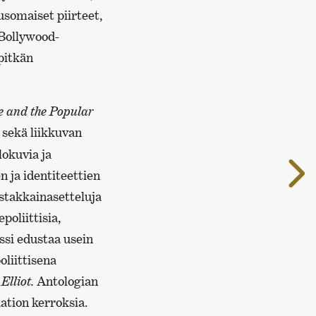
usomaiset piirteet,
 Bollywood-
pitkän
 and the Popular
 sekä liikkuvan
lokuvia ja
S
n ja identiteettien
s
stakkainasetteluja
poliittisia,
nssi edustaa usein
liittisena
 Elliot.
Antologian
ation kerroksia.