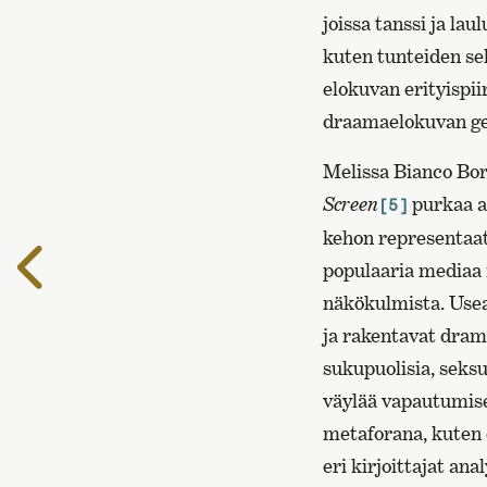
joissa tanssi ja la
kuten tunteiden sel
elokuvan erityispi
draamaelokuvan gen
Melissa Bianco Bor
Screen
purkaa a
[5]
kehon representaati
Edelliselle
populaaria mediaa n
sivulle
näkökulmista. Usea
ja rakentavat drama
sukupuolisia, seksu
väylää vapautumise
metaforana, kuten
eri kirjoittajat an