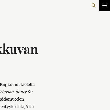
ikkuvan
 Englannin kielellä
l cinema, dance for
o taidemuodon
estyykö tekijä tai