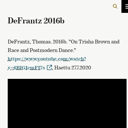
DeFrantz 2016b
DeFrantz, Thomas. 2016b. ”On Trisha Brown and
Race and Postmodern Dance.”
https://www.youtube.com/watch?
v=6BIGIcmFI7s
, Haettu 27.7.2020