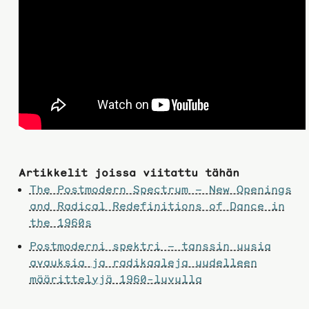
Artikkelit joissa viitattu tähän
The Postmodern Spectrum – New Openings
and Radical Redefinitions of Dance in
the 1960s
Postmoderni spektri – tanssin uusia
avauksia ja radikaaleja uudelleen
määrittelyjä 1960-luvulla