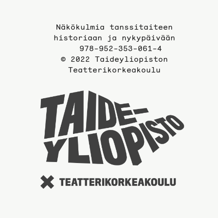
sivulle
Näkökulmia tanssitaiteen
historiaan ja nykypäivään
978-952-353-061-4
© 2022 Taideyliopiston
Teatterikorkeakoulu
Taidey
sivuil