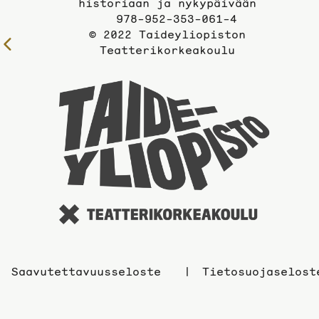
historiaan ja nykypäivään
978-952-353-061-4
© 2022 Taideyliopiston
Edelliselle
Teatterikorkeakoulu
sivulle
Taidey
sivuil
Saavutettavuusseloste
Tietosuojaselost