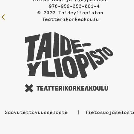
978-952-353-061-4
© 2022 Taideyliopiston
Edelliselle
Teatterikorkeakoulu
sivulle
Taidey
sivuil
Saavutettavuusseloste
Tietosuojaselost