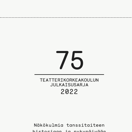
75
TEATTERIKORKEAKOULUN
JULKAISUSARJA
2022
Näkökulmia tanssitaiteen
historiaan ja nykypäivään