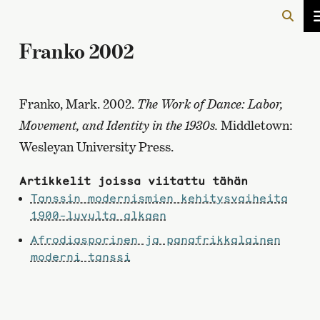
Franko 2002
Franko, Mark. 2002.
The Work of Dance: Labor,
Movement, and Identity in the 1930s.
Middletown:
Wesleyan University Press.
Artikkelit joissa viitattu tähän
Tanssin modernismien kehitysvaiheita
1900-luvulta alkaen
Afrodiasporinen ja panafrikkalainen
moderni tanssi