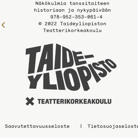
Näkökulmia tanssitaiteen
historiaan ja nykypäivään
978-952-353-061-4
© 2022 Taideyliopiston
Edelliselle
Teatterikorkeakoulu
sivulle
Taidey
sivuil
Saavutettavuusseloste
Tietosuojaselost