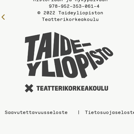
978-952-353-061-4
© 2022 Taideyliopiston
Edelliselle
Teatterikorkeakoulu
sivulle
Taidey
sivuil
Saavutettavuusseloste
Tietosuojaselost