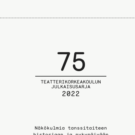
75
TEATTERIKORKEAKOULUN
JULKAISUSARJA
2022
Näkökulmia tanssitaiteen
historiaan ja nykypäivään