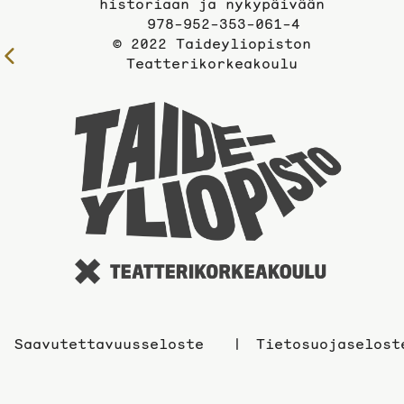
historiaan ja nykypäivään
978-952-353-061-4
© 2022 Taideyliopiston
Edelliselle
Teatterikorkeakoulu
sivulle
Taidey
sivuil
Saavutettavuusseloste
Tietosuojaselost